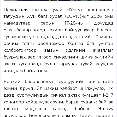
Цөлжилттэй тэмцэх тухай НҮБ-ын конвенцын
талуудын XVII бага хурал (COP17)-ыг 2026 оны
наймдугаар сарын 17-28-ны өдрүүдэд
Улаанбаатар хотод зохион байгуулахаар болсон.
Тус хурлын үеэр гадаад, дотоодын нийт 10 мянга
орчим төлөөлөгч оролцохоор байгаа бөгөөд үүнтэй
холбоотойгоор замын хөдөлгөөний ачааллыг
бууруулах зорилгоор хичээлийн шинэ жилийн
эхлэх хугацаанд өөрчлөлт оруулах тухай асуудал
яригдаж байгаа юм.
Ерөнхий боловсролын сургуулийн хичээлийн
эхний өдрүүдийг цахим хэлбэрт шилжүүлэх, их,
дээд сургуулиудын хичээл эхлэх хугацааг 1-2 7
хоногоор хойшлуулах хувилбарыг судалж байгаа
талаар мэдээлэл гараад байсан. Энэхүү
асуудлаар Боловсролын яамны Төрийн нарийн