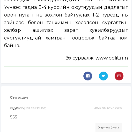
Үүнээс гадна 3-4 курсийн оюутнуудын дадлагыг
орон нутагт нь зохион байгуулах, 1-2 курсэд нь
зайнаас болон танхимын хосолсон сургалтын
хэлбэр ашиглах зэрэг хувилбаруудыг
сургуулиудтай хамтран тооцоолж байгаа юм
байна.
Эх сурвалж: www.polit.mn
Сэтгэгдэл
xsjyBldb
2026-06-10 07:56:15
[198.251.72.103]
555
Хариулт бичих