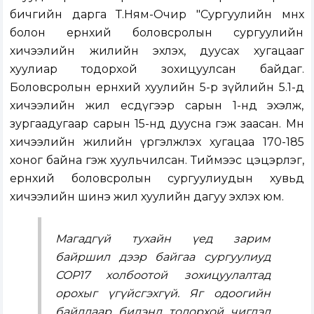
бичгийн дарга Т.Ням-Очир "Сургуулийн өмнөх
болон ерөнхий боловсролын сургуулийн
хичээлийн жилийн эхлэх, дуусах хугацааг
хуулиар тодорхой зохицуулсан байдаг.
Боловсролын ерөнхий хуулийн 5-р зүйлийн 5.1-д
хичээлийн жил есдүгээр сарын 1-нд эхэлж,
зургаадугаар сарын 15-нд дуусна гэж заасан. Мөн
хичээлийн жилийн үргэлжлэх хугацаа 170-185
хоног байна гэж хуульчилсан. Тиймээс цэцэрлэг,
ерөнхий боловсролын сургуулиудын хувьд
хичээлийн шинэ жил хуулийн дагуу эхлэх юм.
Магадгүй тухайн үед зарим
байршил дээр байгаа сургуулиуд
COP17 холбоотой зохицуулалтад
орохыг үгүйсгэхгүй. Яг одоогийн
байдлаар бидэнд тодорхой чиглэл