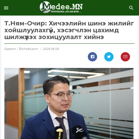
Т.Ням-Очир: Хичээлийн шинэ жилийг
хойшлуулахгүй, хэсэгчлэн цахимд
шилжүүлэх зохицуулалт хийнэ
Aдмин / Боловсрол
2026.06.09