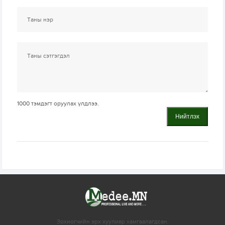
1000
тэмдэгт оруулах үлдлээ.
Нийтлэх
Зохиогчийн эрх хуулиар хамгаалагдсан.