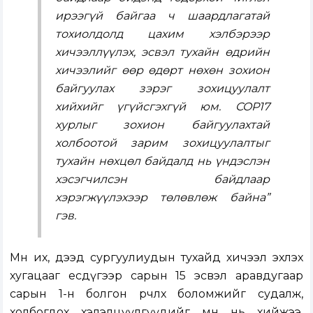
ирээгүй байгаа ч шаардлагатай
тохиолдолд цахим хэлбэрээр
хичээллүүлэх, эсвэл тухайн өдрийн
хичээлийг өөр өдөрт нөхөн зохион
байгуулах зэрэг зохицуулалт
хийхийг үгүйсгэхгүй юм. COP17
хурлыг зохион байгуулахтай
холбоотой зарим зохицуулалтыг
тухайн нөхцөл байдалд нь үндэслэн
хэсэгчилсэн байдлаар
хэрэгжүүлэхээр төлөвлөж байна”
гэв.
Мөн их, дээд сургуулиудын тухайд хичээл эхлэх
хугацааг есдүгээр сарын 15 эсвэл аравдугаар
сарын 1-н болгон өөрчлөх боломжийг судалж,
холбогдох хэлэлцүүлгүүдийг өмнө нь хийжээ.