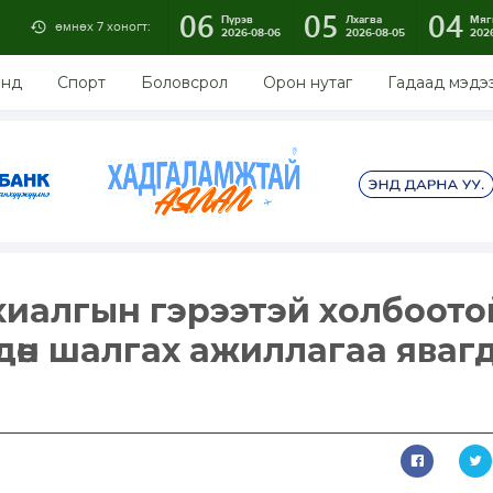
06
05
04
Пүрэв
Лхагва
Мяг
өмнөх 7 хоногт:
2026-08-06
2026-08-05
202
энд
Спорт
Боловсрол
Орон нутаг
Гадаад мэдэ
хиалгын гэрээтэй холбоото
рдөн шалгах ажиллагаа яваг