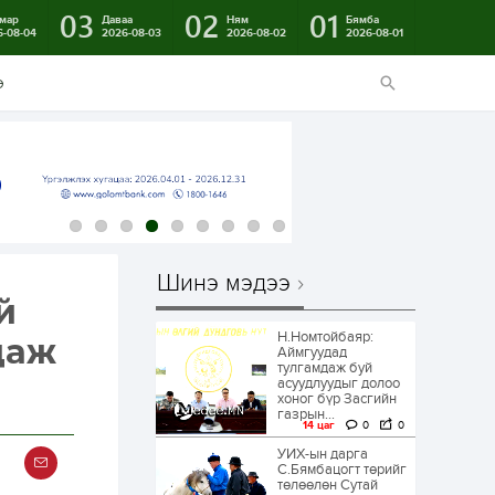
03
02
01
мар
Даваа
Ням
Бямба
6-08-04
2026-08-03
2026-08-02
2026-08-01
э
Шинэ мэдээ
й
Н.Номтойбаяр:
даж
Аймгуудад
тулгамдаж буй
асуудлуудыг долоо
хоног бүр Засгийн
газрын...
14 цаг
0
0
УИХ-ын дарга
С.Бямбацогт төрийг
төлөөлөн Сутай