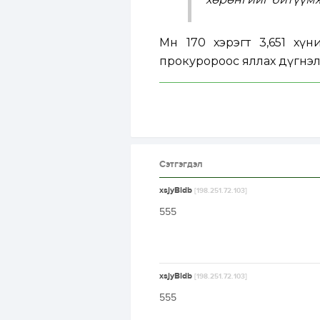
Мөн 170 хэрэгт 3,651 хү
прокуророос яллах дүгнэ
Сэтгэгдэл
xsjyBldb
[198.251.72.103]
555
xsjyBldb
[198.251.72.103]
555