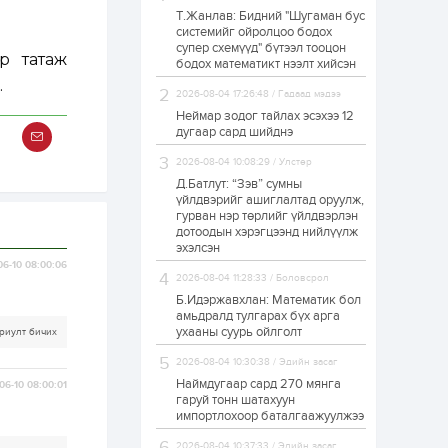
Т.Жанлав: Бидний "Шугаман бус
ЗГ: Автобензин,
системийг ойролцоо бодох
дизель түлшний
супер схемүүд" бүтээл тооцон
онцгой албан
ар татаж
татварыг тэглэлээ
бодох математикт нээлт хийсэн
.
2026-08-04 17:26:48 / Гадаад мэдээ
1 өдөр
2
0
Неймар зодог тайлах эсэхээ 12
З.Мэндсайхан:
дугаар сард шийднэ
Хүнсний нөөцийг
бэлтгэх агуулах,
2026-08-04 10:08:29 / Улстөр
зоорь бэлтгэх ААН-
үүдэд хөнгөлөлттэй
Д.Батлут: “Зэв” сумны
зээл олгоно
үйлдвэрийг ашиглалтад оруулж,
1 өдөр
1
0
гурван нэр төрлийг үйлдвэрлэн
дотоодын хэрэгцээнд нийлүүлж
Европ дахь
монголчуудын
эхэлсэн
соёлын наадам
06-10 08:00:06
боллоо
2026-08-04 11:28:33 / Боловсрол
Б.Идэржавхлан: Математик бол
1 өдөр
2
0
амьдралд тулгарах бүх арга
ухааны суурь ойлголт
риулт бичих
Өнгөрсөн сард
1,439.2 кг үнэт
2026-08-04 10:30:38 / Эдийн засаг
металл худалдан
авчээ
Наймдугаар сард 270 мянга
06-10 08:00:01
гаруй тонн шатахуун
импортлохоор баталгаажуулжээ
1 өдөр
0
0
Б.Найдалаа: Энэ
2026-08-04 10:37:33 / Эдийн засаг