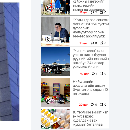
хайрхны тэнгэрийг
тахих төрийн
тахилгад оролцлоо
15 цаг
2
0
“Хотын дарга сонсож
байна” 150150 тусгай
дугаарыг
наймдугаар сарын
14-нөөс ажиллуулж...
15 цаг
0
0
“Чингис хаан” олон
улсын нисэх буудал
руу нийтийн тээврийн
автобус 24 цагаар
үйлчилж байна
19 цаг
1
0
Нийслэлийн
цэцэрлэгийн цахим
бүртгэл энэ сарын 10-
нд эхэлнэ
20 цаг
0
0
16 төрлийн эмийг нэг
эх үүсвэрээс
худалдан авах
журмыг баталлаа