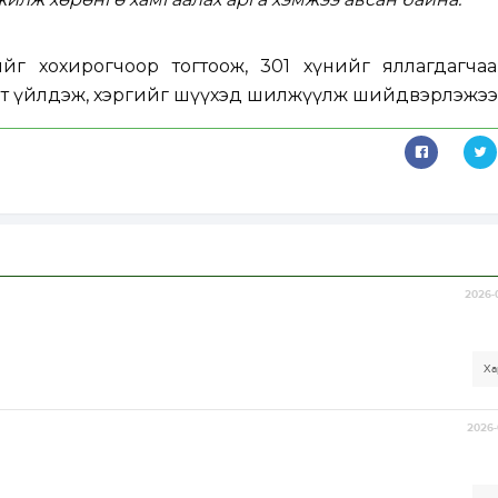
нийг хохирогчоор тогтоож, 301 хүнийг яллагдагча
лт үйлдэж, хэргийг шүүхэд шилжүүлж шийдвэрлэжээ
2026-
Ха
2026-