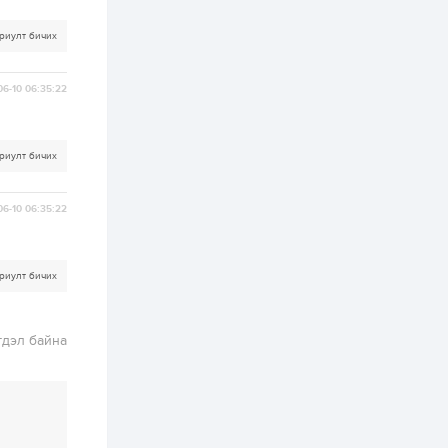
хэрэгжилт,
амлалтаас илүү
бодит үр дүн чухал
риулт бичих
2 өдөр
0
0
Неймар зодог тайлах
06-10 06:35:22
эсэхээ 12 дугаар сард
шийднэ
риулт бичих
2 өдөр
0
3
Нийслэлийн 30
дугаар сургуулийг 10
06-10 06:35:22
дугаар сарын 1-нд
ашиглалтад оруулна
2 өдөр
0
0
риулт бичих
Морингийн давааны
замаас “Барилгын
хатуу хог хаягдал
дахин боловсруулах
гдэл байна
үйлдвэр” хүртэлх 1.5...
2 өдөр
0
0
COP17 хурлын үеэр 5
дүүргийн 73
цэцэрлэг, 60
сургуульд