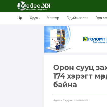
Нүүр
Хууль
Улстөр
Эдийн засаг
Эрүүл м
Орон сууц за
174 хэрэгт мө
байна
Aдмин / Хууль
2026.06.09