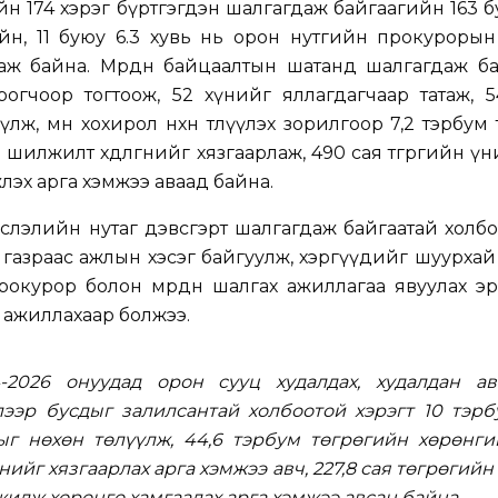
йн 174 хэрэг бүртгэгдэн шалгагдаж байгаагийн 163 б
йн, 11 буюу 6.3 хувь нь орон нутгийн прокурорын
даж байна. Мөрдөн байцаалтын шатанд шалгагдаж б
рогчоор тогтоож, 52 хүнийг яллагдагчаар татаж, 5
лүүлж, мөн хохирол нөхөн төлүүлэх зорилгоор 7,2 тэрбум 
шилжилт хөдөлгөөнийг хязгаарлаж, 490 сая төгрөгийн ү
жлэх арга хэмжээ аваад байна.
слэлийн нутаг дэвсгэрт шалгагдаж байгаатай холб
азраас ажлын хэсэг байгуулж, хэргүүдийг шуурхай
окурор болон мөрдөн шалгах ажиллагаа явуулах эр
 ажиллахаар болжээ.
4-2026 онуудад орон сууц худалдах, худалдан ава
лээр бусдыг залилсантай холбоотой хэрэгт 10 тэрб
ыг нөхөн төлүүлж, 44,6 тэрбум төгрөгийн хөрөнги
йг хязгаарлах арга хэмжээ авч, 227,8 сая төгрөгийн
илж хөрөнгө хамгаалах арга хэмжээ авсан байна.