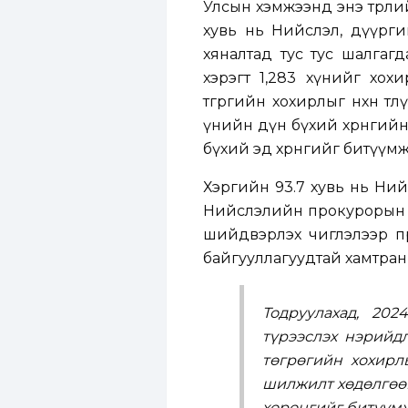
Улсын хэмжээнд энэ төрли
хувь нь Нийслэл, дүүрги
хяналтад тус тус шалгаг
хэрэгт 1,283 хүнийг хохи
төгрөгийн хохирлыг нөхөн тө
үнийн дүн бүхий хөрөнгийн 
бүхий эд хөрөнгийг битүүм
Хэргийн 93.7 хувь нь Ний
Нийслэлийн прокурорын г
шийдвэрлэх чиглэлээр пр
байгууллагуудтай хамтран
Тодруулахад, 202
түрээслэх нэрийд
төгрөгийн хохирл
шилжилт хөдөлгөөни
хөрөнгийг битүүмж