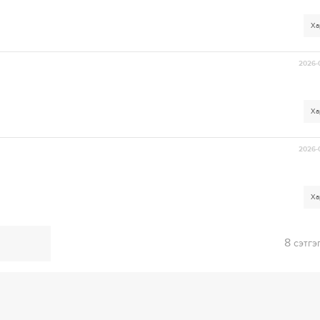
Ха
2026-
Ха
2026-
Ха
8
сэтгэ