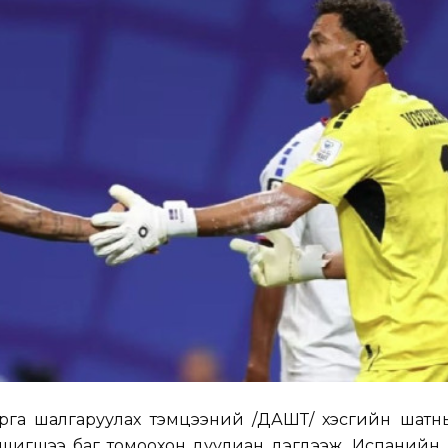
варга шалгаруулах тэмцээний /ДАШТ/ хэсгийн шатн
 шигшээ баг томоохон дуулиан дэгдээж, Испанийн