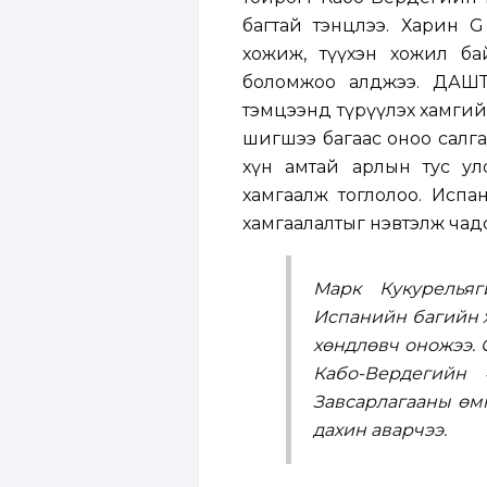
багтай тэнцлээ. Харин 
хожиж, түүхэн хожил бай
боломжоо алджээ. ДАШТ
тэмцээнд түрүүлэх хамгий
шигшээ багаас оноо салгаж
хүн амтай арлын тус ул
хамгаалж тоглолоо. Испан
хамгаалалтыг нэвтэлж чад
Марк Кукурелья
Испанийн багийн х
хөндлөвч оножээ.
Кабо-Вердегийн 
Завсарлагааны өм
дахин аварчээ.