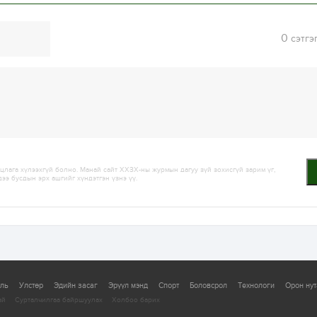
0
сэтгэ
лага хүлээхгүй болно. Манай сайт ХХЗХ-ны журмын дагуу зүй зохисгүй зарим үг,
дээ бусдын эрх ашгийг хүндэтгэн үзнэ үү.
уль
Улстөр
Эдийн засаг
Эрүүл мэнд
Спорт
Боловсрол
Технологи
Орон нут
ай
Сурталчилгаа байршуулах
Холбоо барих