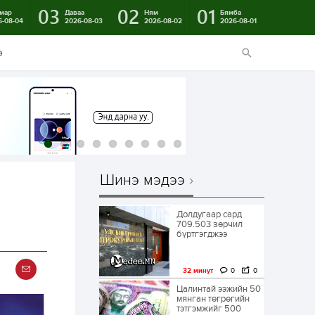
03
02
01
мар
Даваа
Ням
Бямба
6-08-04
2026-08-03
2026-08-02
2026-08-01
э
Шинэ мэдээ
Долдугаар сард
709.503 зөрчил
бүртгэгджээ
32 минут
0
0
Цалинтай ээжийн 50
мянган төгрөгийн
тэтгэмжийг 500