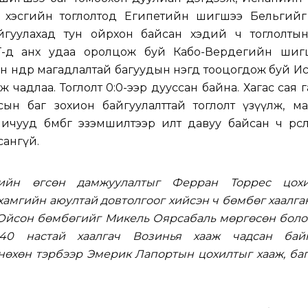
G хэсгийн тоглолтод Египетийн шигшээ Бельгийг
гуулахад тун ойрхон байсан хэдий ч тоглолтын т
-д анх удаа оролцож буй Кабо-Вердегийн шиг
н өндөр магадлалтай багуудын нэгд тооцогдож буй 
 чадлаа. Тоглолт 0:0-ээр дууссан байна. Хагас сая 
сын баг зохион байгуулалттай тоглолт үзүүлж, м
ичууд бөмбөг эзэмшилтээр илт давуу байсан ч өрсө
сангүй.
гийн өгсөн дамжуулалтыг Ферран Торрес цохи
амгийн аюултай довтолгоог хийсэн ч бөмбөг хаалг
 Ойсон бөмбөгийг Микель Оярсабаль мөргөсөн боло
40 настай хаалгач Возинья хааж чадсан байн
нөхөн тэрбээр Эмерик Лапортын цохилтыг хааж, баг