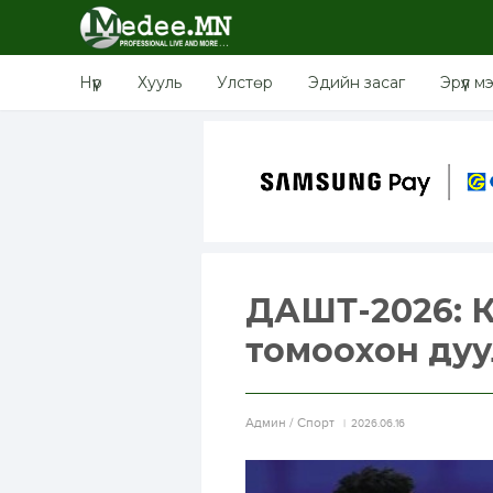
Нүүр
Хууль
Улстөр
Эдийн засаг
Эрүүл м
ДАШТ-2026: 
томоохон дуу
Aдмин / Спорт
2026.06.16