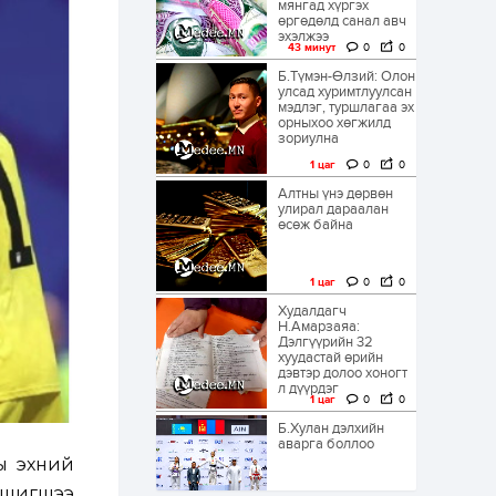
мянгад хүргэх
өргөдөлд санал авч
эхэлжээ
43 минут
0
0
Б.Түмэн-Өлзий: Олон
улсад хуримтлуулсан
мэдлэг, туршлагаа эх
орныхоо хөгжилд
зориулна
1 цаг
0
0
Алтны үнэ дөрвөн
улирал дараалан
өсөж байна
1 цаг
0
0
Худалдагч
Н.Амарзаяа:
Дэлгүүрийн 32
хуудастай өрийн
дэвтэр долоо хоногт
л дүүрдэг
1 цаг
0
0
Б.Хулан дэлхийн
аварга боллоо
ы эхний
 шигшээ