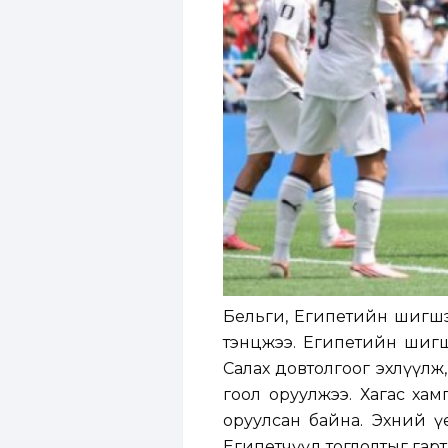
Бельги, Египетийн шигшээ 
тэнцжээ. Египетийн шигш
Салах довтолгоог эхлүүлж
гоол оруулжээ. Хагас хам
оруулсан байна. Эхний ү
Египетчүүд тоглолтыг гарт