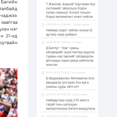
 Багийн
Т.Жанлав: Бидний "Шугаман бус
“Хотын дарга сонсож
 талбайд
системийг ойролцоо бодох
байна” 150150 тусгай
супер схемүүд" бүтээл тооцон
дугаарыг
чаджээ.
наймдугаар сарын
бодох математикт нээлт хийсэн
14-нөөс ажиллуулж...
 хаалгаа
2026-08-04 17:26:48 / Гадаад мэдээ
19 цаг
0
0
үхэн нэг
Неймар зодог тайлах эсэхээ 12
“Чингис хаан” олон
дугаар сард шийднэ
н 21-нд
улсын нисэх буудал
руу нийтийн тээврийн
ругвайн
2026-08-04 10:08:29 / Улстөр
автобус 24 цагаар
үйлчилж байна
Д.Батлут: “Зэв” сумны
үйлдвэрийг ашиглалтад оруулж,
1 өдөр
1
0
гурван нэр төрлийг үйлдвэрлэн
дотоодын хэрэгцээнд нийлүүлж
Нийслэлийн
цэцэрлэгийн цахим
эхэлсэн
бүртгэл энэ сарын 10-
нд эхэлнэ
2026-08-04 11:28:33 / Боловсрол
Б.Идэржавхлан: Математик бол
1 өдөр
0
0
амьдралд тулгарах бүх арга
ухааны суурь ойлголт
16 төрлийн эмийг нэг
эх үүсвэрээс
2026-08-04 10:30:38 / Эдийн засаг
худалдан авах
журмыг баталлаа
Наймдугаар сард 270 мянга
гаруй тонн шатахуун
импортлохоор баталгаажуулжээ
1 өдөр
0
0
Нэгдүгээр
2026-08-04 10:37:33 / Эдийн засаг