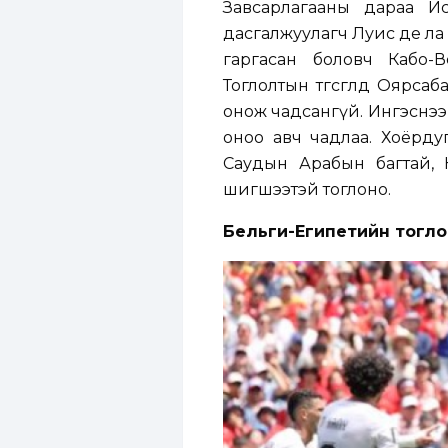
Завсарлагааны дараа И
дасгалжуулагч Луис де ла
гаргасан боловч Кабо-
Тоглолтын төгсгөлд Оярса
онож чадсангүй. Ингэснээ
оноо авч чадлаа. Хоёрду
Саудын Арабын багтай, 
шигшээтэй тоглоно.
Бельги-Египетийн тогл