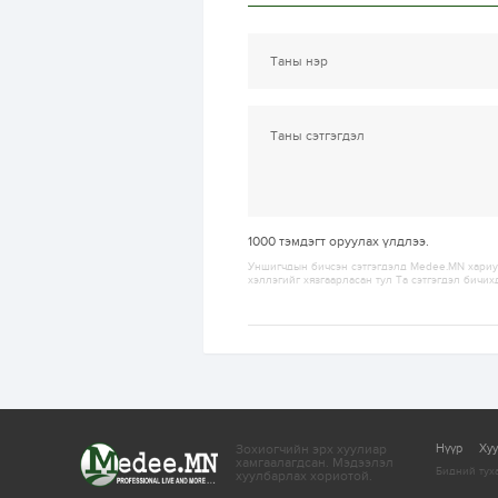
1000
тэмдэгт оруулах үлдлээ.
Уншигчдын бичсэн сэтгэгдэлд Medee.MN хариуц
хэллэгийг хязгаарласан тул Та сэтгэгдэл бичих
Зохиогчийн эрх хуулиар
Нүүр
Ху
хамгаалагдсан.
Мэдээлэл
Бидний тух
хуулбарлах хориотой.