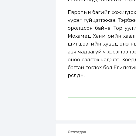
Европын багийг хожигдохо
үүрэг гүйцэтгэжээ. Тэрбэ
оролцсон байна. Торгуул
Мохамед Хани өөрийн хаал
шигшээгийн хувьд энэ нь
авч чадаагүй ч хэсэгтээ 
оноо салгаж чаджээ. Хоёр
багтай тоглох бол Египет
өрсөлдөнө.
Сэтгэгдэл