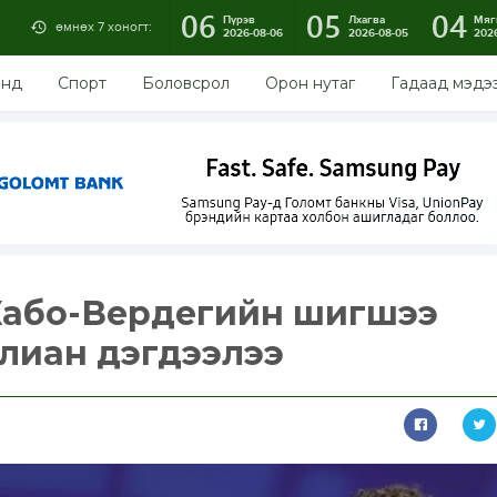
06
05
04
Пүрэв
Лхагва
Мяг
өмнөх 7 хоногт:
2026-08-06
2026-08-05
202
энд
Спорт
Боловсрол
Орон нутаг
Гадаад мэдэ
Кабо-Вердегийн шигшээ
лиан дэгдээлээ