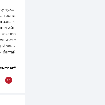
онцгой албан
татварыг тэглэлээ
ку чухал
1 өдөр
2
0
толгоонд
З.Мэндсайхан:
гаалагч
Хүнсний нөөцийг
бэлтгэх агуулах,
гипетийн
зоорь бэлтгэх ААН-
үүдэд хөнгөлөлттэй
 хожлоо
зээл олгоно
1 өдөр
1
0
Бельгиэс
Европ дахь
нд Ираны
монголчуудын
соёлын наадам
н багтай
боллоо
1 өдөр
2
0
ентлаг"
Өнгөрсөн сард
1,439.2 кг үнэт
металл худалдан
авчээ
1 өдөр
0
0
Б.Найдалаа: Энэ
өвөл илүү хүнд байж
магадгүй учир төр,
эрчим хүчний