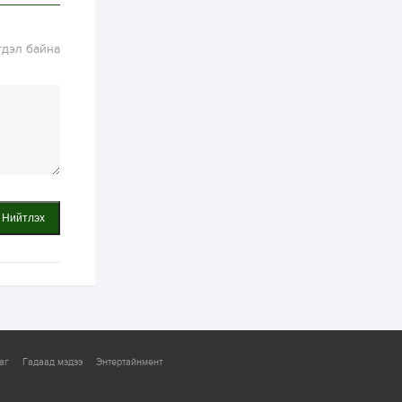
байгууллагууд, иргэд
бэлтгэлээ...
1 өдөр
6
0
гдэл байна
Өнөөдөр сондгой
тоогоор төгссөн
автомашинтай иргэд
бензин авна
1 өдөр
0
3
ЗГ: Шатахууны
хангамж,
нийлүүлэлтийг
тогтворжуулах
асуудлыг хэлэлцэж
байна
1 өдөр
0
0
Нийтлэх
Т.Жанлав: Бидний
"Шугаман бус
системийг ойролцоо
бодох супер схемүүд"
бүтээл тооцон
бодох...
1 өдөр
7
3
С.Бямбацогт:
Хэлэлцүүлгээс илүү
хэрэгжилт,
аг
Гадаад мэдээ
Энтертайнмент
амлалтаас илүү
бодит үр дүн чухал