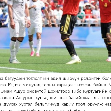
багуудын тоглолт мөн адил ширүүн өрсөлдөөнтэй болж,
ээ 19 дэх минутад тооны харьцааг нээсэн байна. 
, Эмам Ашур оновчтой цохилтоор Тибо Куртуагийн 
гаалагч Ашурын хувьд шигшээ багийнхаа төлөө анхн
е дуусах хүртэл бельгичүүд хариу гоол оруулж ча
аа авч, давуу байдлаа хадгалсаар байлаа.