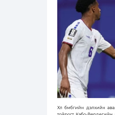
Хөл бөмбөгийн дэлхийн а
тойрогт Кабо-Вердегийн