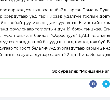
ос аврахад сэлгээнээс талбайд гарсан Ромелу Лука
эр хоёрдугаар үед гарч ирээд удалгүй гоолын дов
ийн талбай руу ирсэн дамжуулалтыг Египетийн хам
ганд оруулснаар тоглолтын дүн 1:1 болж тэнцжээ. Е
 түүхэн амжилт байлаа. “Фараонууд” ДАШТ-д анхны
тэргүүлэх магадлалтай багуудын нэгд тооцогдож буй 
дугаар тойрогт бельгичүүд зургаадугаар сарын 21-
ий шигшээ зургаадугаар сарын 22-нд Шинэ Зеланды
Эх сурвалж: "Монцанмэ аг