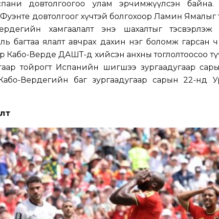
спани довтолгоогоо улам эрчимжүүлсэн байна.
 Фуэнте довтолгоог хүчтэй болгохоор Ламин Ямалыг
Вердегийн хамгаалалт энэ шахалтыг тэсвэрлэж 
баль багтаа ялалт авчрах дахин нэг боломж гарсан ч
р Кабо-Верде ДАШТ-д хийсэн анхны тоглолтоосоо тү
гаар тойрогт Испанийн шигшээ зургаадугаар сары
Кабо-Вердегийн баг зургаадугаар сарын 22-нд У
олт