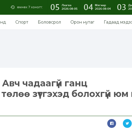
05
04
03
Лхагва
Мягмар
Да
өмнөх 7 хоногт:
2026-08-05
2026-08-04
20
энд
Спорт
Боловсрол
Орон нутаг
Гадаад мэдэ
 Авч чадаагүй ганц
төлөө зүтгэхэд болохгүй юм