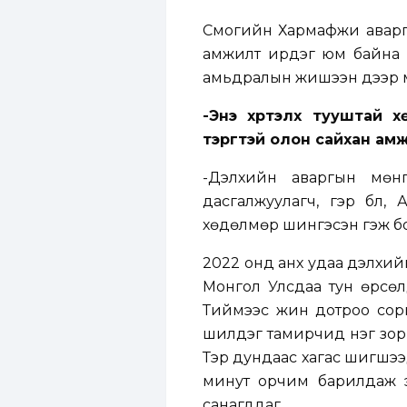
Сүмогийн Харүмафүжи аварг
амжилт ирдэг юм байна г
амьдралын жишээн дээр м
-Энэ хүртэлх тууштай 
тэргүүтэй олон сайхан 
-Дэлхийн аваргын мөн
дасгалжуулагч, гэр бүл, 
хөдөлмөр шингэсэн гэж б
2022 онд анх удаа дэлхи
Монгол Улсдаа тун өрсөлд
Тиймээс жин дотроо сори
шилдэг тамирчид нэг зори
Тэр дундаас хагас шигшээ
минут орчим барилдаж эц
санагддаг.