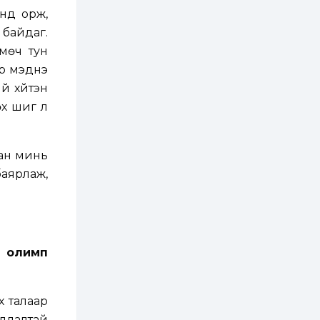
нд орж,
2 өдөр
0
0
 байдаг.
Хэлэлцээ даваа
гарагт болно гэж
 мөч тун
Д.Трамп мэдэгджээ
эр мэднэ
й хүйтэн
2 өдөр
1
0
өх шиг л
Г.Дамдинням: БНСУ-
аас 20.000 тонн
түлш, 20.000 тонн
шатахуун, 6.000 тонн
хан минь
онгоцны түлш
оруулж ирэх...
аярлаж,
2 өдөр
0
0
Ус тогтдог 16
байршлын борооны
ус зайлуулах
шугамын угсралт 72
хувийн гүйцэтгэлтэй
байна
2 өдөр
0
0
н олимп
Наймдугаар сарын
15-наас есдүгээр
сарын 12-ны
өдрүүдэд
х талаар
автомашины улсын
дугаарын...
адлалтай