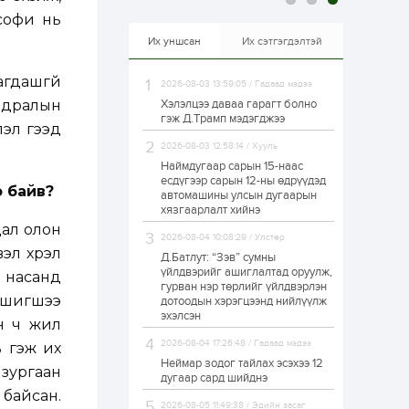
ософи нь
21 цаг
0
0
Өнгөрсөн сард
Их уншсан
Их сэтгэгдэлтэй
1,439.2 кг үнэт
металл худалдан
авчээ
гдашгүй
2026-08-03 13:59:05 / Гадаад мэдээ
мьдралын
Хэлэлцээ даваа гарагт болно
22 цаг
0
0
гэж Д.Трамп мэдэгджээ
лэл гээд
Б.Найдалаа: Энэ
2026-08-03 12:58:14 / Хууль
өвөл илүү хүнд байж
магадгүй учир төр,
Наймдугаар сарын 15-наас
эрчим хүчний
есдүгээр сарын 12-ны өдрүүдэд
байгууллагууд, иргэд
э байв?
автомашины улсын дугаарын
бэлтгэлээ...
хязгаарлалт хийнэ
22 цаг
5
0
дал олон
Өнөөдөр сондгой
2026-08-04 10:08:29 / Улстөр
тоогоор төгссөн
эл хүрэл
Д.Батлут: “Зэв” сумны
автомашинтай иргэд
үйлдвэрийг ашиглалтад оруулж,
бензин авна
 насанд
гурван нэр төрлийг үйлдвэрлэн
, шигшээ
дотоодын хэрэгцээнд нийлүүлж
22 цаг
0
0
эхэлсэн
он ч жил
ЗГ: Шатахууны
хангамж,
2026-08-04 17:26:48 / Гадаад мэдээ
ь гэж их
нийлүүлэлтийг
Неймар зодог тайлах эсэхээ 12
тогтворжуулах
 зургаан
дугаар сард шийднэ
асуудлыг хэлэлцэж
 байсан.
байна
22 цаг
0
0
2026-08-05 11:49:38 / Эдийн засаг