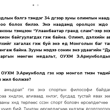
мдлын бэлгэ тэмдэг 34 дүгээр зуны олимпын наад
оо болох билээ. Энэ наадамд оролцох жүдо
нхны тэмцээн “Улаанбаатар гранд слам”-ээр эхэ
охион байгуулагдах гэж байна. Олимп, дэлхийн а
хийг хагалах гэж буй энэ үед Монголын баг т
ангаж байна. Зууны мэдээ сонин энэ удаагийн “Д
варгын мөнгөн медальт, ОУХМ Э.Ариунболды
 ОУХМ Э.Ариунболд гэх нэр монгол түмэн төдийг
н жил болжээ?
до амьдрал” гэх энэ спортын философи байда
раа хүндлэх, аливаад хүнлэг, бусдад тустай явах з
лааны хүнд төрлөөс үүссэн спорт боловч өрсөлдөгчөө
а учир бий. Түүнчлэн өрсөлдөгчөө хүндэлж ёсолгоогоо