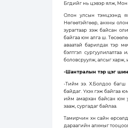
Бүгдийг нь цэвэр ялж, Мо
Олон улсын тэмцээнд яв
Нөгөөтэйгөөр, анхны олон
зурагтаар үзэж байсан ол
байгаа юм алга шүү. Төсөөл
аваатай барилдах тэр м
бэлтгэл сургуулилалтаа ил
боловсруулж, алсыг харж, 
-Шантралын тэр цэг шинэ
-Тийм ээ. Х.Болдоо багш
байдаг. Үхэх гэж байгаа 
ийм амархан байсан юм уу
зааж, сургадаг байлаа.
Тамирчин хүн сайн өрсөлдө
дараагийн алхмыг тооцоо