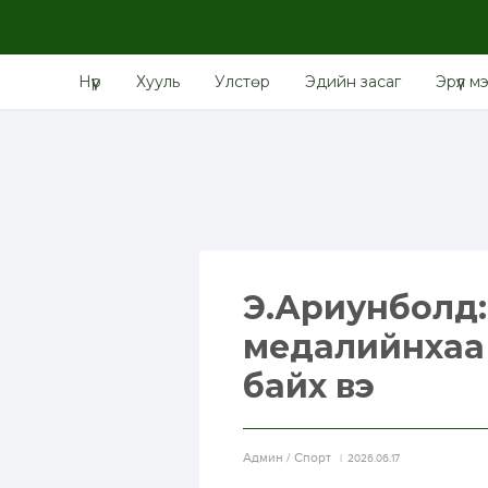
Нүүр
Хууль
Улстөр
Эдийн засаг
Эрүүл м
Э.Ариунболд:
медалийнхаа 
байх вэ
Aдмин / Спорт
2026.06.17