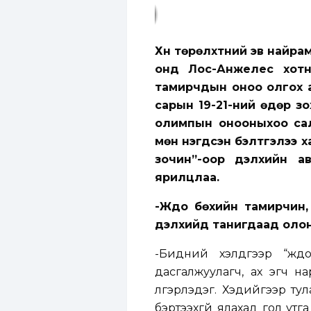
Хүн төрөлхтний эв найра
онд Лос-Анжелес хотн
тамирчдын оноо олгох а
сарын 19-21-ний өдөр з
олимпын онооныхоо сал
мөн нэгдсэн бэлтгэлээ х
зочин”-оор дэлхийн а
ярилцлаа.
-Жүдо бөхийн тамирчин,
дэлхийд танигдаад оло
-Бидний хэлдгээр “жү
дасгалжуулагч, ах эгч на
үлгэрлэдэг. Хэдийгээр ту
бэртээхгүй ялахад гол утг