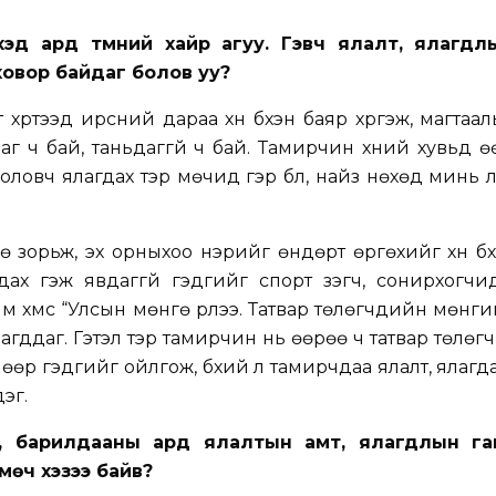
хэд ард түмний хайр агуу. Гэвч ялалт, ялагдл
 ховор байдаг болов уу?
хүртээд ирсний дараа хүн бүхэн баяр хүргэж, магтаал
даг ч бай, таньдаггүй ч бай. Тамирчин хүний хувьд 
боловч ялагдах тэр мөчид гэр бүл, найз нөхөд минь
 зорьж, эх орныхоо нэрийг өндөрт өргөхийг хүн бүхн
дах гэж явдаггүй гэдгийг спорт үзэгч, сонирхогч
 хүмүүс “Улсын мөнгө үрлээ. Татвар төлөгчдийн мөнгийг
агддаг. Гэтэл тэр тамирчин нь өөрөө ч татвар төлөгч
өөр гэдгийг ойлгож, бүхий л тамирчдаа ялалт, ялагд
эг.
эн, барилдааны ард ялалтын амт, ялагдлын г
мөч хэзээ байв?