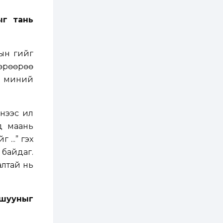
халамжийн тэтгэвэр,
тэтгэмж, хөнгөлөлт,
тусламжийн хуваарь
ыг тань
1 өдөр
0
0
Наймдугаар сард
270 мянга гаруй
ын үгийг
тонн шатахуун
импортлохоор
өөрөөрөө
баталгаажуулжээ
 л миний
2 өдөр
0
0
АНУ 50 гаруй улсын
иргэдэд хамаарах
визийн барьцаа
ээс илүү
төлбөрийг 20 мянган
ам.доллар болгон
ид маань
нэмэгдүүлжээ
2 өдөр
1
0
 ...” гэх
Д.Батлут: “Зэв”
 байдаг.
сумны үйлдвэрийг
ашиглалтад оруулж,
алтай нь
гурван нэр төрлийг
үйлдвэрлэн
дотоодын...
2 өдөр
3
1
Согтуугаар тээврийн
ашууныг
хэрэгсэл жолоодож
явсан 71 этгээдийг
илрүүлжээ