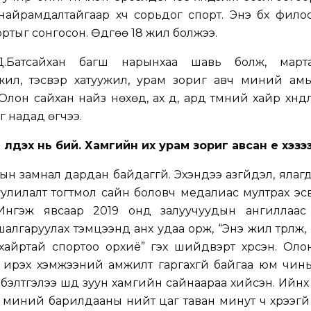
найрамдалтайгаар хүч сорьдог спорт. Энэ бүх фил
ортыг сонгосон. Өдгөө 18 жил болжээ.
, Д.Батсайхан багш нарынхаа шавь болж, марта
мүүжил, тэсвэр хатуужил, урам зориг авч миний а
Олон сайхан найз нөхөд, ах дүү, ард түмний хайр хүнд
г надад өгчээ.
 үлдэх нь бий. Хамгийн их урам зориг авсан үе хэзэ
н замнал дардан байдаггүй. Эхэндээ азгүйдэл, ялаг
уулилалт тогтмол сайн боловч медалиас мултрах эсв
 Ингэж явсаар 2019 онд залуучуудын ангиллаас
алгаруулах тэмцээнд анх удаа орж, “Энэ жил түрүүлж
 хайртай спортоо орхиё” гэх шийдвэрт хүрсэн. Ол
ч ирэх хэмжээний амжилт гаргахгүй байгаа юм чин
 бэлтгэлээ шүд зуун хамгийн сайнаараа хийсэн. Ийнхүү
миний барилдааны нийт цаг таван минут ч хүрээгүй