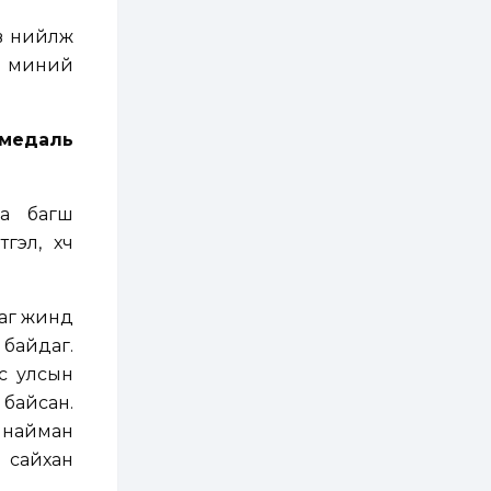
2026-08-03 13:52:40 / Эдийн засаг
замаас “Барилгын
Г.Дамдинням: БНСУ-аас 20.000
хатуу хог хаягдал
ав нийлж
тонн түлш, 20.000 тонн
дахин боловсруулах
үйлдвэр” хүртэлх 1.5...
шатахуун, 6.000 тонн онгоцны
р миний
түлш оруулж ирэх тохиролцоонд
1 өдөр
0
0
хүрсэн
COP17 хурлын үеэр 5
дүүргийн 73
 медаль
цэцэрлэг, 60
сургуульд
зохицуулалт хийнэ
1 өдөр
0
0
на багш
Б.Идэржавхлан:
гэл, хүч
Математик бол
амьдралд тулгарах
бүх арга ухааны
суурь ойлголт
даг жинд
1 өдөр
1
0
 байдаг.
Бэлчээрийн 55 хувьд
ургамлын ургалт
с улсын
сайн байна
 байсан.
, найман
1 өдөр
0
0
 сайхан
Наймдугаар сард
олгох нийгмийн