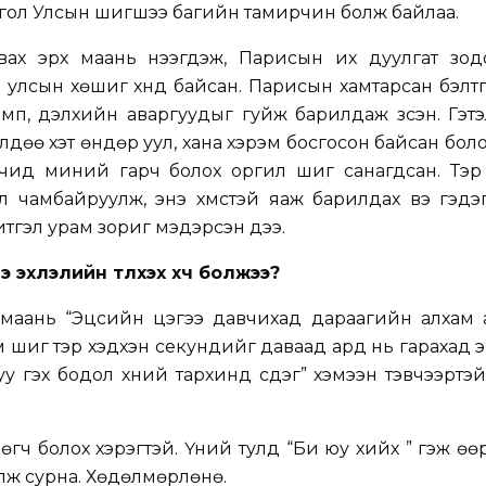
нгол Улсын шигшээ багийн тамирчин болж байлаа.
ах эрх маань нээгдэж, Парисын их дуулгат зодо
 улсын хөшиг хүнд байсан. Парисын хамтарсан бэлт
имп, дэлхийн аваргуудыг гуйж барилдаж үзсэн. Гэт
өлдөө хэт өндөр уул, хана хэрэм босгосон байсан боло
өчид миний гарч болох оргил шиг санагдсан. Тэр
үү чамбайруулж, энэ хүмүүстэй яаж барилдах вэ гэдэ
итгэл урам зориг мэдэрсэн дээ.
 эхлэлийн түлхэх хүч болжээ?
 маань “Эцсийн цэгээ давчихад дараагийн алхам 
юм шиг тэр хэдхэн секундийг даваад ард нь гарахад 
 гэх бодол хүний тархинд үүсдэг” хэмээн тэвчээртэ
гч болох хэрэгтэй. Үүний тулд “Би юу хийх үү” гэж ө
лж сурна. Хөдөлмөрлөнө.