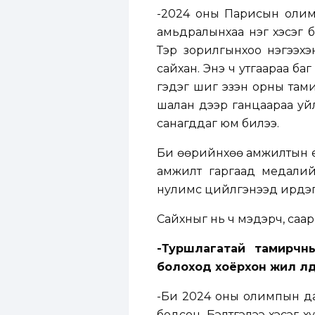
-2024 оны Парисын олимп
амьдралынхаа нэг хэсэг б
Тэр зорилгынхоо нэгээхэн
сайхан. Энэ ч утгаараа ба
гэдэг шиг эзэн орны тами
шалан дээр ганцаараа уй
санагддаг юм билээ.
Би өөрийнхөө амжилтын ү
амжилт гаргаад медалий
нулимс цийлгэнээд ирдэг. С
Сайхныг нь ч мэдэрч, саар
-Туршлагатай тамирчн
болоход хоёрхон жил үл
-Би 2024 оны олимпын дар
бодсон. Бэлтгэлээ хэсэг х