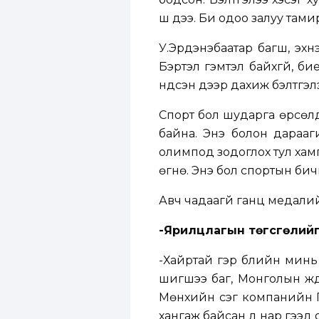
шүү дээ. Би одоо залуу там
У.Эрдэнэбаатар багш, эхн
Бэртэл гэмтэл байхгүй, б
үндсэн дээр дахиж бэлтгэл
Спорт бол шударга өрсөл
байна. Энэ болон дарааги
олимпод зодоглох тул хам
өгнө. Энэ бол спортын бичи
Авч чадаагүй ганц медалийн
-Ярилцлагын төгсгөлийг 
-Хайртай гэр бүлийн минь 
шигшээ баг, Монголын жү
Мөнхийн үсэг компанийн Г
хангаж байсан дүү нар гээд