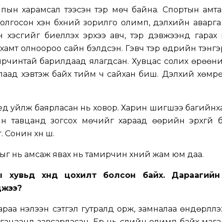
ын харамсал тээсэн тэр мөч байна. Спортын амта
олгосон хэн бүхний зорилго олимп, дэлхийн аварга
 хэсгийг биелүүлэх эрхээ авч, тэр дэвжээнд гарах
г хамт олноороо сайн бэлдсэн. Гэвч тэр өдрийн тэнг
рчинтай барилдаад ялагдсан. Хувцас солих өрөөни
лаад хэвтэж байх тийм ч сайхан биш. Дэлхий хөмр
ед уйлж баярласан нь ховор. Харин шигшээ багийн
н тавцанд зогсох мөчийг хараад өөрийн эрхгүй б
онин хүн шүү.
ыг нь амсаж явах нь тамирчин хүний жам юм даа.
ы хувьд хүнд цохилт болсон байх. Дараагий
джээ?
аа нэлээн сэтгэл гутралд орж, замналаа өндөрлүүлэ
угацаанд завсарласан. Ер нь сүүлийн олимп байх маг