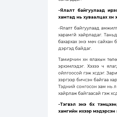
-Ялалт байгуулаад ирэ
хамтад нь хуваалцах хүн
-Ялалт байгуулаад амжилт 
харамгүй хайрладаг. Тань
бахархах энэ мөч сайхан 
дэргэд байдаг.
Тамирчин хүн ялахын төлөө
эрхэмлэдэг. Хэзээ ч ялаг
ойлгоосой гэж хүсдэг. Зарим
зэргээр бичсэн байгаа хар
Тэдний сонгосон зам нь л 
хайрлаж байгаасай гэж хүсд
-Тэгвэл энэ бүх тэмцэ
хамгийн ихээр мэдэрсэн 