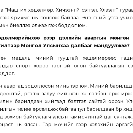
а “Маш их хөдөлмөр. Хичээнгүй сэтгэл. Хүлээлт” гур
эж ярихыг нь сонсож байлаа. Энэ үгний утга учи
өн биеллээ олжээ гэж боддог юм.
хөдөлмөрийнхөө үрээр дэлхийн аваргын мөнгөн
амжилтаар Монгол Улсынхаа далбааг мандуулжээ?
гөн медаль миний тууштай хөдөлмөрөөс гад
Алдар спорт хороо тэргүүтэй олон байгууллагын сэт
оддог.
йн аваргад зодоглосон минь тэр юм. Миний барилд
өөнтэй, үргэлж залуу үеийнхэн хүч сэлбэн орж ирж
лын барилдаан хийгээд бэлтгэл сайтай орсон. Ул
лгын төлөө өрсөлдөж байгаа тул барилдаан бүр хүнд
д зохион байгуулагч улсын тамирчинтай цаг сунгаж
эст нь ялсан. Тэр мөчийг үгээр хэлэхийн аргагүй