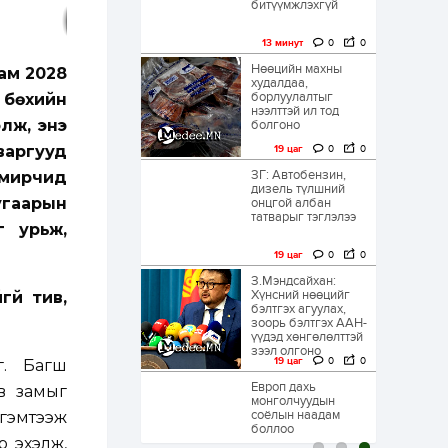
битүүмжлэхгүй
13 минут
0
0
Нөөцийн махны
ам 2028
худалдаа,
борлуулалтыг
 бөхийн
нээлттэй ил тод
лж, энэ
болгоно
варгууд
19 цаг
0
0
ЗГ: Автобензин,
амирчид
дизель түлшний
угаарын
онцгой албан
татварыг тэглэлээ
г урьж,
19 цаг
0
0
З.Мэндсайхан:
Хүнсний нөөцийг
үй тив,
бэлтгэх агуулах,
зоорь бэлтгэх ААН-
үүдэд хөнгөлөлттэй
зээл олгоно
19 цаг
0
0
г. Багш
Европ дахь
өв замыг
монголчуудын
соёлын наадам
 гэмтээж
боллоо
р эхэлж,