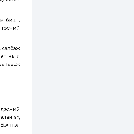
2 өдөр
5
3
Сүхбаатар боомтоор
хоёр хоногт 3,824
тонн АИ-92
 биш үү.
автобензин
импортолжээ
” гэсний
3 өдөр
0
0
Хангай, Хөвсгөлийн
уулархаг нутгаар
 сэлбэж
бороо, дуу
цахилгаантай аадар
Нэг нь л
бороо орно
аа тавьж
3 өдөр
0
0
Б.Пүрэвдагва:
Хулгайн сэдлээр,
зөвшөөрөлгүй
нүүлгэн шилжүүлсэн
С.Зоригийн хөшөөг...
4 өдөр
6
0
Авто зам ашигласны
төлбөр өнөөдрөөс 2-
үндэсний
5 дахин нэмэгдлээ
алан ах,
 Бэлтгэл
4 өдөр
0
0