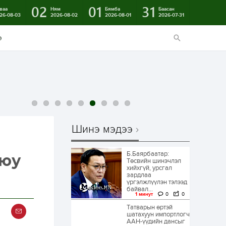
02
01
31
ваа
Ням
Бямба
Баасан
26-08-03
2026-08-02
2026-08-01
2026-07-31
э
Шинэ мэдээ
Б.Баярбаатар:
 юу
Төсвийн шинэчлэл
хийхгүй, урсгал
зардлаа
үргэлжлүүлэн тэлээд
байвал...
1 минут
0
0
Татварын өртэй
шатахуун импортлогч
ААН-үүдийн дансыг