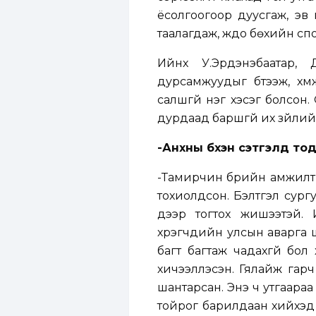
ёсолгоогоор дуусгаж, эв 
таалагдаж, жүдо бөхийн сп
Ийнхүү У.Эрдэнэбаатар
дурсамжуудыг бүтээж, хү
салшгүй нэг хэсэг болсон. 
дурдаад баршгүй их зүйлий
-Анхны бүхэн сэтгэлд тод
-Тамирчин бүрийн амжилты
тохиолдсон. Бэлтгэл сург
дээр тогтох жишээтэй.
хүрэгчдийн улсын аварга ш
багт багтаж чадахгүй бол
хичээллэсэн. Гялайж гар
шантарсан. Энэ ч утгаараа
тойрог барилдаан хийхэд 