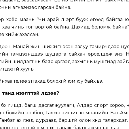
ирчны эгнээнээс гарсан байна.
эр хоёр маань “Чи арай л эрт бууж өгөөд байгаа юм
ие хаа чинь тогтвортой байна. Дахиад боломж байна
ээ хийж эхэлсэн.
дөөн. Манай жин шижигнэсэн залуу тамирчдаар цус
йн тэмцээнүүддээ шударга сайхан өрсөлдөж үзнэ. 
гийн шилдэгт нь баяр хүргээд захыг нь мушгиад зайг
гдээгүй хууль.
хаа төлөө зүтгэхэд болохгүй юм юу байх вэ.
танд нээлттэй үлдээе?
бүх гишүүд, багш дасгалжуулагч, Алдар спорт хороо, 
до бөхийн холбоо, Талын хишиг компанийн Бат-Амг
анбат ах гээд дурдаад баршгүй олон хүнд талархдаг.
 олон хүнд өртэй юм шиг санаж, баярлаж явдаг даа.