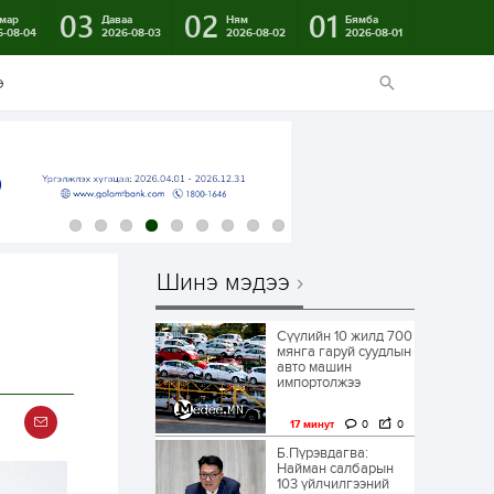
03
02
01
мар
Даваа
Ням
Бямба
6-08-04
2026-08-03
2026-08-02
2026-08-01
э
Шинэ мэдээ
Сүүлийн 10 жилд 700
мянга гаруй суудлын
авто машин
импортолжээ
17 минут
0
0
Б.Пүрэвдагва:
Найман салбарын
103 үйлчилгээний