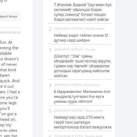
g in
Т.Жанлав: Бидний "Шугаман бус
Н.Номтойбаяр:
системийг ойролцоо бодох
Аймгуудад
супер схемүүд" бүтээл тооцон
тулгамдаж буй
риулт бичих
асуудлуудыг долоо
бодох математикт нээлт хийсэн
хоног бүр Засгийн
газрын...
2026-08-04 17:26:48 / Гадаад мэдээ
21 цаг
0
0
09-19 15:28:53
Неймар зодог тайлах эсэхээ 12
УИХ-ын дарга
дугаар сард шийднэ
fun. At
С.Бямбацогт төрийг
төлөөлөн Сутай
testing the
2026-08-04 10:08:29 / Улстөр
хайрхны тэнгэрийг
eliable
тахих төрийн
Д.Батлут: “Зэв” сумны
ino doesn’t
тахилгад оролцлоо
үйлдвэрийг ашиглалтад оруулж,
22 цаг
2
0
e of never
гурван нэр төрлийг үйлдвэрлэн
what kind
дотоодын хэрэгцээнд нийлүүлж
“Хотын дарга сонсож
e been
байна” 150150 тусгай
эхэлсэн
дугаарыг
 quick. And
наймдугаар сарын
2026-08-04 11:28:33 / Боловсрол
k it out
14-нөөс ажиллуулж...
am. I had a
Б.Идэржавхлан: Математик бол
22 цаг
0
0
амьдралд тулгарах бүх арга
ere you’re
ухааны суурь ойлголт
some legit
“Чингис хаан” олон
улсын нисэх буудал
you’ll
2026-08-04 10:30:38 / Эдийн засаг
руу нийтийн тээврийн
’ve got a
автобус 24 цагаар
Наймдугаар сард 270 мянга
 head on,
үйлчилж байна
гаруй тонн шатахуун
drop my
импортлохоор баталгаажуулжээ
1 өдөр
1
0
o-to sites
t, win big
Нийслэлийн
2026-08-04 10:37:33 / Эдийн засаг