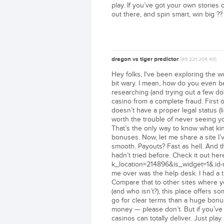
play. If you’ve got your own stories 
out there, and spin smart, win big ??
dragon vs tiger predictor
[89.221.204.49]
Hey folks, I've been exploring the worl
bit wary. I mean, how do you even be
researching (and trying out a few dod
casino from a complete fraud. First off
doesn’t have a proper legal status (
worth the trouble of never seeing y
That’s the only way to know what ki
bonuses. Now, let me share a site I’
smooth. Payouts? Fast as hell. And th
hadn’t tried before. Check it out her
k_location=214896&is_widget=1&.id-
me over was the help desk. I had a t
Compare that to other sites where yo
(and who isn’t?), this place offers so
go for clear terms than a huge bonus
money — please don’t. But if you’ve g
casinos can totally deliver. Just play 