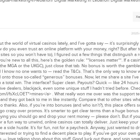
digital-marketing-in-lebanon/ Digital Marketing in Lebanon Digital Marketin
Ха
2025-
the world of virtual casinos lately, and I’ve gotta say — it’s surprisingly 
how do you even trust an online platform with your money, right? But after 
sites so you won’t have to), I figured out a few things that distinguish a r
 you’re new to all this, here’s the golden rule: **licenses matter**. If a cas
m the MGA or the UKGC), just close that tab. No bonus is worth the gambl
 I know no one wants to — read the T&Cs. That’s the only way to know 
d onto those so-called “generous” bonuses. Now, let me share a site I’v
n a total win. The interface? Super clean. Payouts? Quick — like 24 hours
live dealers, blackjack, even some unique stuff I hadn’t tried before. Chec
com/l/fsXcLOET">mines</a> . What really won me over was the support te
 and they got back to me in like instantly. Compare that to other sites wh
o thanks. Also, if you’re into bonuses (and who isn’t?), this place offers 
t go crazy over promos. It’s smarter to get clear terms than a huge bonus 
saying you should go and drop your rent money — please don’t. But if you
for a fun way to unwind, online casinos can totally deliver. Just keep your
ike a side hustle. It’s for fun, not for a paycheck. Anyway, just wanted to 
erested or trying to find a decent place to play. If you’ve got your own g
s — love talking shop about this stuff. Good luck out there, and spin smar