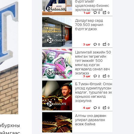
бүртгэлийг
цуцалснаар бизнес
эрхлэхэд таатай...
1 цаг
0
0
Долдугаар сард
709.503 зөрчил
бүртгэгджээ
3 цаг
0
0
Цалинтай ээжийн 50
мянган төгрөгийн
тэтгэмжийг 500
мянгад хүргэх
өргөдөлд санал авч
эхэлжээ
3 цаг
2
0
Б.Түмэн-Өлзий: Олон
улсад хуримтлуулсан
мэдлэг, туршлагаа эх
орныхоо хөгжилд
зориулна
4 цаг
0
0
Алтны үнэ дөрвөн
улирал дараалан
өсөж байна
нбурхны
 аймгаас