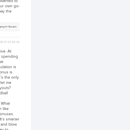
t wanted to
2 өдөр
0
0
our own go-
Т.Жанлав: Бидний
may the
"Шугаман бус
системийг ойролцоо
бодох супер схемүүд"
бүтээл тооцон
риулт бичих
бодох...
2 өдөр
7
3
С.Бямбацогт:
09-17 23:40:34
Хэлэлцүүлгээс илүү
хэрэгжилт,
ive. At
амлалтаас илүү
бодит үр дүн чухал
er spending
at
2 өдөр
0
0
ulation is
Неймар зодог тайлах
bonus is
эсэхээ 12 дугаар сард
’s the only
шийднэ
 let me
youts?
dball
2 өдөр
0
3
Нийслэлийн 30
. What
дугаар сургуулийг 10
 like
дугаар сарын 1-нд
ашиглалтад оруулна
 bonuses
It’s smarter
o and blow
2 өдөр
0
0
ay to