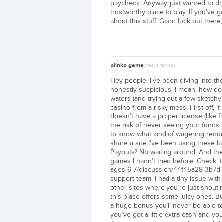
paycheck. Anyway, just wanted to dro
trustworthy place to play. If you’ve 
about this stuff. Good luck out there
plinko game
[166.1.161.36]
Hey people, I've been diving into the w
honestly suspicious. I mean, how do 
waters (and trying out a few sketchy 
casino from a risky mess. First off, if
doesn’t have a proper license (like 
the risk of never seeing your funds
to know what kind of wagering requ
share a site I’ve been using these l
Payouts? No waiting around. And the 
games I hadn’t tried before. Check 
ages-6-7/discussion/44f45a28-3b7d-
support team. I had a tiny issue with
other sites where you’re just shoutin
this place offers some juicy ones. Bu
a huge bonus you’ll never be able to
you’ve got a little extra cash and you