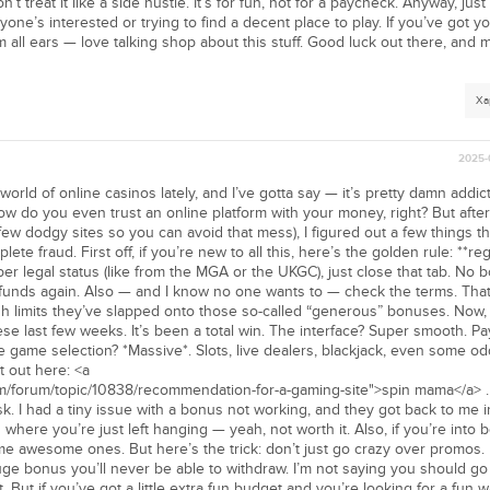
’t treat it like a side hustle. It’s for fun, not for a paycheck. Anyway, jus
ne’s interested or trying to find a decent place to play. If you’ve got y
m all ears — love talking shop about this stuff. Good luck out there, and 
Ха
2025-
world of online casinos lately, and I’ve gotta say — it’s pretty damn addict
 how do you even trust an online platform with your money, right? But aft
few dodgy sites so you can avoid that mess), I figured out a few things th
ete fraud. First off, if you’re new to all this, here’s the golden rule: **reg
per legal status (like from the MGA or the UKGC), just close that tab. No 
 funds again. Also — and I know no one wants to — check the terms. That
h limits they’ve slapped onto those so-called “generous” bonuses. Now,
se last few weeks. It’s been a total win. The interface? Super smooth. Pa
 game selection? *Massive*. Slots, live dealers, blackjack, even some od
t out here: <a
m/forum/topic/10838/recommendation-for-a-gaming-site">spin mama</a> 
. I had a tiny issue with a bonus not working, and they got back to me in
s where you’re just left hanging — yeah, not worth it. Also, if you’re into
ome awesome ones. But here’s the trick: don’t just go crazy over promos. 
uge bonus you’ll never be able to withdraw. I’m not saying you should g
But if you’ve got a little extra fun budget and you’re looking for a fun w