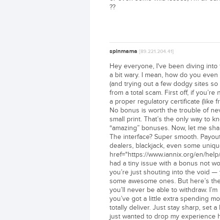
??
spinmama
[89.221.204.41]
Hey everyone, I've been diving into the
a bit wary. I mean, how do you even 
(and trying out a few dodgy sites so 
from a total scam. First off, if you’re
a proper regulatory certificate (lik
No bonus is worth the trouble of n
small print. That’s the only way to
“amazing” bonuses. Now, let me share
The interface? Super smooth. Payouts
dealers, blackjack, even some unique 
href="https://www.iannix.org/en/hel
had a tiny issue with a bonus not wo
you’re just shouting into the void — y
some awesome ones. But here’s the t
you’ll never be able to withdraw. I’
you’ve got a little extra spending m
totally deliver. Just stay sharp, set a
just wanted to drop my experience he