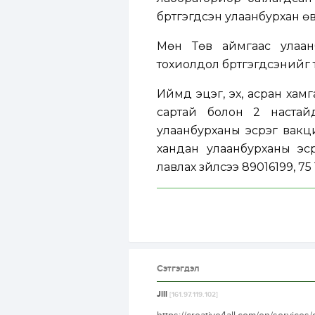
бүртгэгдсэн улаанбурхан ө
Мөн Төв аймгаас улаан
тохиолдол бүртгэгдсэнийг
Иймд эцэг, эх, асран хам
сартай болон 2 настайд
улаанбурханы эсрэг вакци
хандан улаанбурханы эср
лавлах зүйлсээ 89016199, 7
Сэтгэгдэл
Jill
[161.97.119.102]