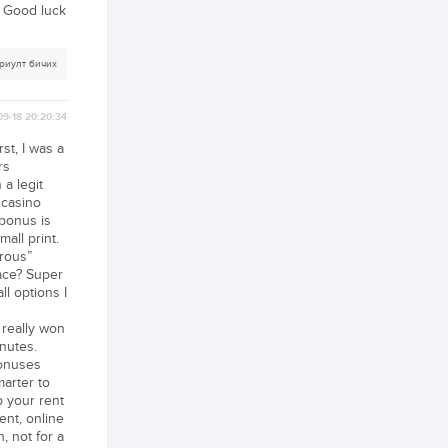
ААН-үүдийн дансыг
. Good luck
битүүмжлэхгүй
1 өдөр
1
0
риулт бичих
Нөөцийн махны
худалдаа,
борлуулалтыг
09-18 20:20:34
нээлттэй ил тод
болгоно
rst, I was a
1 өдөр
0
0
rs
 a legit
ЗГ: Автобензин,
дизель түлшний
a casino
онцгой албан
 bonus is
татварыг тэглэлээ
all print.
rous”
1 өдөр
3
0
face? Super
З.Мэндсайхан:
ll options I
Хүнсний нөөцийг
бэлтгэх агуулах,
 really won
зоорь бэлтгэх ААН-
nutes.
үүдэд хөнгөлөлттэй
зээл олгоно
bonuses
1 өдөр
1
0
marter to
Европ дахь
p your rent
монголчуудын
ent, online
соёлын наадам
n, not for a
боллоо