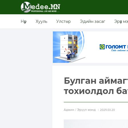
Нүүр
Хууль
Улстөр
Эдийн засаг
Эрүүл м
Булган аймаг
тохиолдол ба
Aдмин / Эрүүл мэнд
2025.03.20