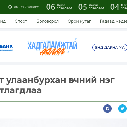
06
05
04
Пүрэв
Лхагва
Мяг
өмнөх 7 хоногт:
2026-08-06
2026-08-05
202
энд
Спорт
Боловсрол
Орон нутаг
Гадаад мэдэ
т улаанбурхан өвчний нэг
тлагдлаа