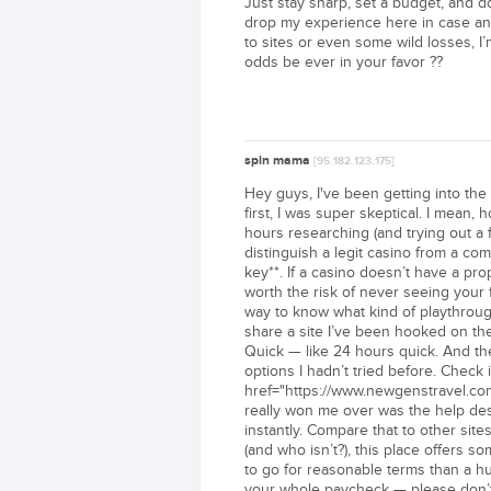
Just stay sharp, set a budget, and don
drop my experience here in case anyo
to sites or even some wild losses, I’
odds be ever in your favor ??
spin mama
[95.182.123.175]
Hey guys, I've been getting into the 
first, I was super skeptical. I mean,
hours researching (and trying out a 
distinguish a legit casino from a compl
key**. If a casino doesn’t have a pro
worth the risk of never seeing your
way to know what kind of playthroug
share a site I’ve been hooked on the
Quick — like 24 hours quick. And the
options I hadn’t tried before. Check i
href="https://www.newgenstravel.co
really won me over was the help desk
instantly. Compare that to other site
(and who isn’t?), this place offers s
to go for reasonable terms than a h
your whole paycheck — please don’t. 