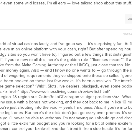
or even some wild losses, I’m all ears — love talking shop about this stuff
Ха
2025-
d of virtual casinos lately, and I’ve gotta say — it’s surprisingly fun. At fi
lieve in an online platform with your cash, right? But after spending hou
gy sites so you won’t have to), I figured out a few things that distinguish
, if you’re new to all this, here’s the golden rule: **licenses matter**. If 
like from the Malta Gaming Authority or the UKGC), just close that tab. No
our money again. Also — and I know no one wants to — go through the sm
nd of wagering requirements they’ve slapped onto those so-called “gene
ve been hooked on these last few weeks. It’s been a total win. The inter
e game selection? *Wild*. Slots, live dealers, blackjack, even some oddba
e: <a href="https://www.wellnessliving.com/rs/review-list.html?
region=1&.region-src=CoAmReLoGl">dragon vs tiger predictor</a> . What
iny issue with a bonus not working, and they got back to me in like 10 mi
u’re just shouting into the void — yeah, hard pass. Also, if you’re into 
me legit ones. But here’s the trick: don’t just go crazy over promos. It’s s
 you’ll never be able to withdraw. I’m not saying you should go and dro
ot a little extra fun budget and you’re looking for a bit of online excitem
smart, control your bankroll, and don’t treat it like a side hustle. It’s for fu