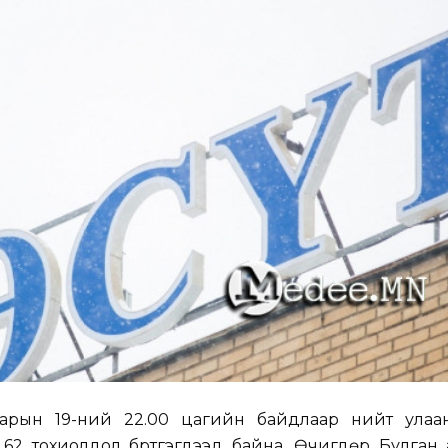
сарын 19-ний 22.00 цагийн байдлаар нийт улаа
 62 тохиолдол бүртгэгдээд байна. Өчигдөр Булган