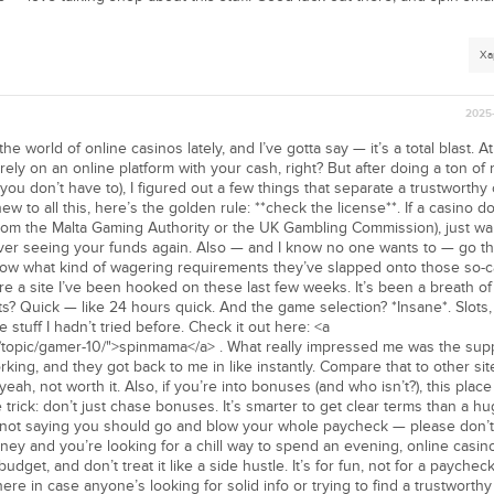
Ха
2025-
 world of online casinos lately, and I’ve gotta say — it’s a total blast. At 
rely on an online platform with your cash, right? But after doing a ton of
you don’t have to), I figured out a few things that separate a trustworthy
 new to all this, here’s the golden rule: **check the license**. If a casino 
e from the Malta Gaming Authority or the UK Gambling Commission), just wa
ever seeing your funds again. Also — and I know no one wants to — go t
 know what kind of wagering requirements they’ve slapped onto those so-c
 a site I’ve been hooked on these last few weeks. It’s been a breath of f
? Quick — like 24 hours quick. And the game selection? *Insane*. Slots, 
stuff I hadn’t tried before. Check it out here: <a
p/topic/gamer-10/">spinmama</a> . What really impressed me was the supp
rking, and they got back to me in like instantly. Compare that to other si
eah, not worth it. Also, if you’re into bonuses (and who isn’t?), this place
rick: don’t just chase bonuses. It’s smarter to get clear terms than a h
m not saying you should go and blow your whole paycheck — please don’t.
oney and you’re looking for a chill way to spend an evening, online casin
 budget, and don’t treat it like a side hustle. It’s for fun, not for a payche
re in case anyone’s looking for solid info or trying to find a trustworthy