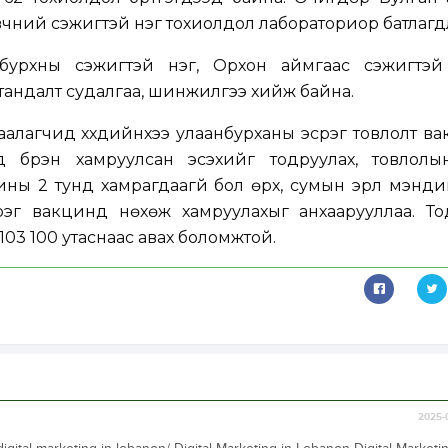
вчний сэжигтэй нэг тохиолдол лабораториор батлагд
бурхны сэжигтэй нэг, Орхон аймгаас сэжигтэй
 тандалт судалгаа, шинжилгээ хийж байна.
гаалагчид хүүхдийнхээ улаанбурханы эсрэг товлолт в
 бүрэн хамруулсан эсэхийг тодруулах, товлолы
ны 2 тунд хамрагдаагүй бол өрх, сумын эрүүл мэнд
эг вакцинд нөхөж хамруулахыг анхаарууллаа. Тод
5 103 100 утаснаас авах боломжтой.
2025-