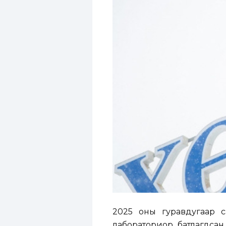
2025 оны гуравдугаар 
лабораториор батлагдсан