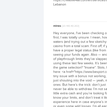
https://creative4all.com/en/services/
Lebanon
mines
[23.140.40.253]
Hey everyone, I've been checking out 
first, I was totally unsure. I mean, 
waters (and trying out a few sketchy 
casino from a total scam. First off, if
have a proper legal status (like fro
seeing your funds again. Also — and
of playthrough limits they’ve slappe
using these last few weeks. It’s bee
the game selection? *Insane*. Slots, 
here: <a href="https://www.besport.
tiny issue with a bonus not working,
just shouting into the void — yeah, n
ones. But here’s the trick: don’t jus
never be able to withdraw. I’m not 
little extra cash and you’re looking 
know your limits, and don’t treat it l
experience here in case anyone’s int
or even some wild losses, I’m all ear