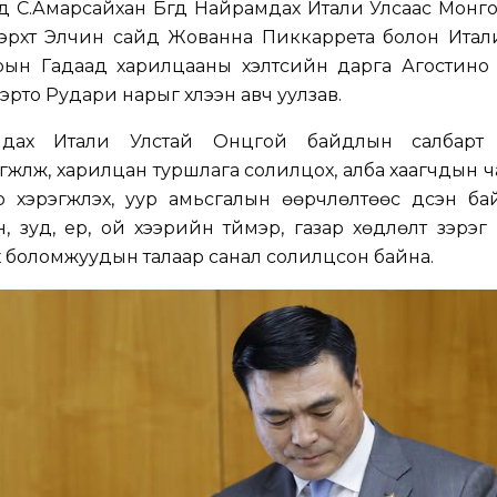
 С.Амарсайхан Бүгд Найрамдах Итали Улсаас Монго
 эрхт Элчин сайд Жованна Пиккаррета болон Итал
ын Гадаад харилцааны хэлтсийн дарга Агостино Г
рто Рудари нарыг хүлээн авч уулзав.
амдах Итали Улстай Онцгой байдлын салбарт
өгжүүлж, харилцан туршлага солилцох, алба хаагчдын 
өр хэрэгжүүлэх, уур амьсгалын өөрчлөлтөөс үүдсэн б
, зуд, үер, ой хээрийн түймэр, газар хөдлөлт зэрэг
х боломжуудын талаар санал солилцсон байна.