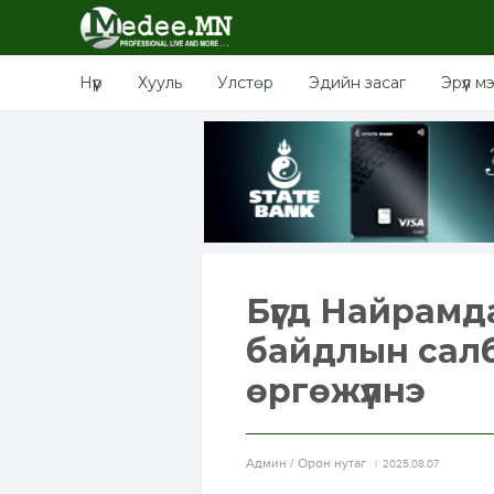
Нүүр
Хууль
Улстөр
Эдийн засаг
Эрүүл м
Бүгд Найрамд
байдлын сал
өргөжүүлнэ
Aдмин / Орон нутаг
2025.08.07