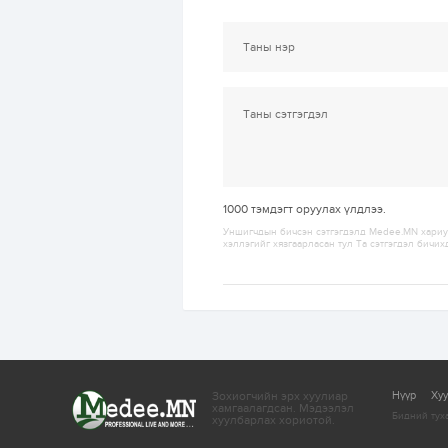
1000
тэмдэгт оруулах үлдлээ.
Уншигчдын бичсэн сэтгэгдэлд Medee.MN хариуц
хэллэгийг хязгаарласан тул Та сэтгэгдэл бичих
Зохиогчийн эрх хуулиар
Нүүр
Ху
хамгаалагдсан.
Мэдээлэл
Бидний тух
хуулбарлах хориотой.