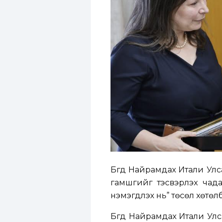
Бүгд Найрамдах Итали Улс
гамшгийг тэсвэрлэх чада
нэмэгдүүлэх нь” төсөл хөт
Бүгд Найрамдах Итали Улс