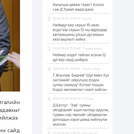
Хэлэлцээ даваа гарагт болно
ЗГ: Автобензин,
гэж Д.Трамп мэдэгджээ
дизель түлшний
онцгой албан
татварыг тэглэлээ
2026-08-03 12:58:14 / Хууль
Наймдугаар сарын 15-наас
есдүгээр сарын 12-ны өдрүүдэд
1 өдөр
2
0
автомашины улсын дугаарын
З.Мэндсайхан:
хязгаарлалт хийнэ
Хүнсний нөөцийг
бэлтгэх агуулах,
2026-08-04 17:26:48 / Гадаад мэдээ
зоорь бэлтгэх ААН-
үүдэд хөнгөлөлттэй
Неймар зодог тайлах эсэхээ 12
зээл олгоно
дугаар сард шийднэ
1 өдөр
1
0
2026-08-05 11:49:38 / Эдийн засаг
Европ дахь
монголчуудын
Т.Жанлав: Бидний "Шугаман бус
соёлын наадам
системийг ойролцоо бодох
боллоо
супер схемүүд" бүтээл тооцон
бодох математикт нээлт хийсэн
1 өдөр
2
0
2026-08-04 10:08:29 / Улстөр
Өнгөрсөн сард
айгалийн
Д.Батлут: “Зэв” сумны
1,439.2 кг үнэт
металл худалдан
чадавхыг
үйлдвэрийг ашиглалтад оруулж,
авчээ
гурван нэр төрлийг үйлдвэрлэн
хийлжээ.
дотоодын хэрэгцээнд нийлүүлж
эхэлсэн
1 өдөр
0
0
чин сайд
Б.Найдалаа: Энэ
2026-08-04 11:28:33 / Боловсрол