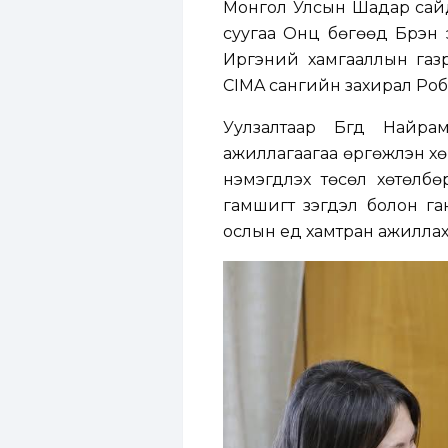
Монгол Улсын Шадар сайд
суугаа Онц бөгөөд Бүрэн
Иргэний хамгааллын газр
CIMA сангийн захирал Робэ
Уулзалтаар Бүгд Найр
ажиллагаагаа өргөжүүлэн х
нэмэгдүүлэх төсөл хөтөлб
гамшигт үзэгдэл болон ган
ослын үед хамтран ажилла