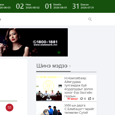
02
01
31
ваа
Ням
Бямба
Баасан
26-08-03
2026-08-02
2026-08-01
2026-07-31
э
Шинэ мэдээ
Н.Номтойбаяр:
Аймгуудад
тулгамдаж буй
асуудлуудыг долоо
хоног бүр Засгийн
газрын...
19 минут
0
0
УИХ-ын дарга
С.Бямбацогт төрийг
төлөөлөн Сутай