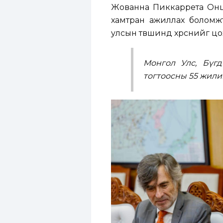
Жованна Пиккаррета Онцго
хамтран ажиллах боломж
улсын түвшинд хүрснийг цо
Монгол Улс, Бүг
тогтоосны 55 жили