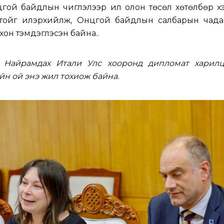
й байдлын чиглэлээр илүү олон төсөл хөтөлбөр хэ
тойг илэрхийлж, Онцгой байдлын салбарын чада
хон тэмдэглэсэн байна..
д Найрамдах Итали Улс хооронд дипломат харилц
йн ой энэ жил тохиож байна.