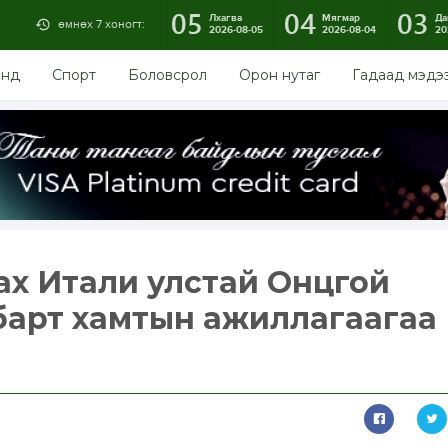
05
04
03
Лхагва
Мягмар
Да
өмнөх 7 хоногт:
2026-08-05
2026-08-04
20
энд
Спорт
Боловсрол
Орон нутаг
Гадаад мэдэ
ах Итали улстай Онцгой
барт хамтын ажиллагаагаа