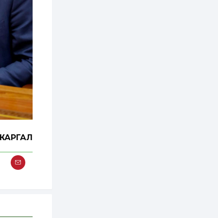
хэрэгжилт,
амлалтаас илүү
бодит үр дүн чухал
1 өдөр
0
0
Неймар зодог тайлах
эсэхээ 12 дугаар сард
шийднэ
1 өдөр
0
3
Нийслэлийн 30
дугаар сургуулийг 10
дугаар сарын 1-нд
ашиглалтад оруулна
1 өдөр
0
0
ЖАРГАЛ
Морингийн давааны
замаас “Барилгын
хатуу хог хаягдал
дахин боловсруулах
үйлдвэр” хүртэлх 1.5...
2 өдөр
0
0
COP17 хурлын үеэр 5
дүүргийн 73
цэцэрлэг, 60
сургуульд