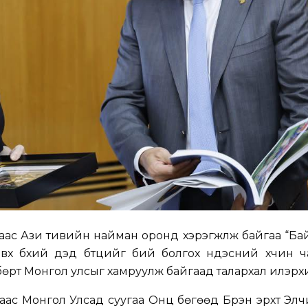
аас Ази тивийн найман оронд хэрэгжүүлж байгаа “Б
вх бүхий дэд бүтцийг бий болгох үндэсний хүчин 
өлбөрт Монгол улсыг хамруулж байгаад талархал илэр
аас Монгол Улсад суугаа Онц бөгөөд Бүрэн эрхт Эл