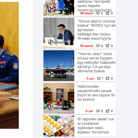
хайрхны тэнгэрийг
тахих төрийн
тахилгад оролцлоо
48 минут
0
0
“Хотын дарга сонсож
байна” 150150 тусгай
дугаарыг
наймдугаар сарын
14-нөөс ажиллуулж...
55 минут
0
0
“Чингис хаан” олон
улсын нисэх буудал
руу нийтийн тээврийн
автобус 24 цагаар
үйлчилж байна
5 цаг
1
0
Нийслэлийн
цэцэрлэгийн цахим
бүртгэл энэ сарын 10-
нд эхэлнэ
6 цаг
0
0
16 төрлийн эмийг нэг
эх үүсвэрээс
худалдан авах
журмыг баталлаа