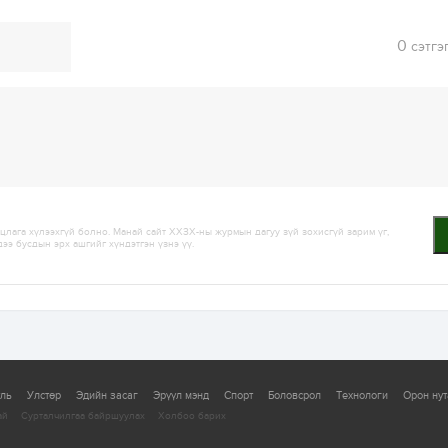
0
сэтгэ
лага хүлээхгүй болно. Манай сайт ХХЗХ-ны журмын дагуу зүй зохисгүй зарим үг,
дээ бусдын эрх ашгийг хүндэтгэн үзнэ үү.
уль
Улстөр
Эдийн засаг
Эрүүл мэнд
Спорт
Боловсрол
Технологи
Орон нут
ай
Сурталчилгаа байршуулах
Холбоо барих