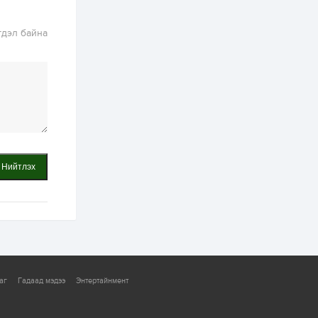
зохицуулалт хийнэ
2 өдөр
0
0
гдэл байна
Б.Идэржавхлан:
Математик бол
амьдралд тулгарах
бүх арга ухааны
суурь ойлголт
2 өдөр
1
0
Бэлчээрийн 55 хувьд
ургамлын ургалт
сайн байна
Нийтлэх
2 өдөр
0
0
Наймдугаар сард
олгох нийгмийн
халамжийн тэтгэвэр,
тэтгэмж, хөнгөлөлт,
тусламжийн хуваарь
2 өдөр
0
0
Наймдугаар сард
270 мянга гаруй
аг
Гадаад мэдээ
Энтертайнмент
тонн шатахуун
импортлохоор
баталгаажуулжээ