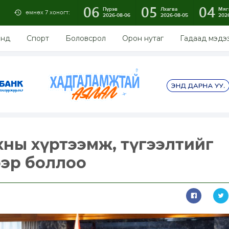
06
05
04
Пүрэв
Лхагва
Мяг
өмнөх 7 хоногт:
2026-08-06
2026-08-05
202
энд
Спорт
Боловсрол
Орон нутаг
Гадаад мэдэ
ахны хүртээмж, түгээлтийг
ээр боллоо