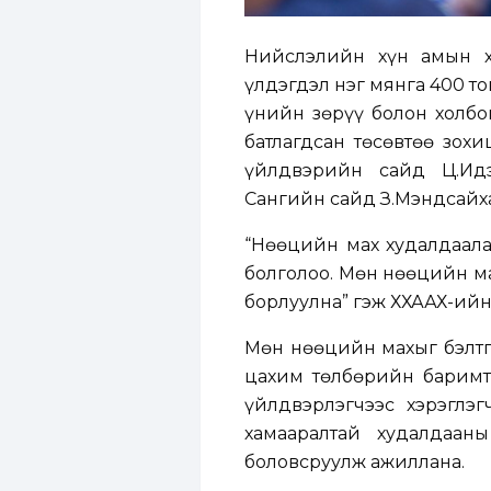
Нийслэлийн хүн амын х
үлдэгдэл нэг мянга 400 т
үнийн зөрүү болон холбо
батлагдсан төсөвтөө зох
үйлдвэрийн сайд Ц.Идэ
Сангийн сайд З.Мэндсайхан
“Нөөцийн мах худалдаалах
болголоо. Мөн нөөцийн ма
борлуулна” гэж ХХААХҮ-ийн
Мөн нөөцийн махыг бэлтгэх
цахим төлбөрийн баримт 
үйлдвэрлэгчээс хэрэглэ
хамааралтай худалдааны
боловсруулж ажиллана.