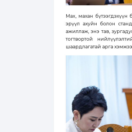
Max, махан бүтээгдэхүүн 
эрүүл ахуйн болон стан
ажиллаж, энэ тав, зургад
тогтвортой нийлүүлэлти
шаардлагатай арга хэмжээ