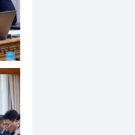
2 өдөр
0
0
Т.Жанлав: Бидний
"Шугаман бус
системийг ойролцоо
бодох супер схемүүд"
бүтээл тооцон
бодох...
2 өдөр
7
3
С.Бямбацогт:
Хэлэлцүүлгээс илүү
хэрэгжилт,
амлалтаас илүү
бодит үр дүн чухал
3 өдөр
0
0
Неймар зодог тайлах
эсэхээ 12 дугаар сард
шийднэ
3 өдөр
0
3
Нийслэлийн 30
дугаар сургуулийг 10
дугаар сарын 1-нд
ашиглалтад оруулна
3 өдөр
0
0