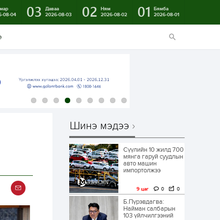
03
02
01
мар
Даваа
Ням
Бямба
6-08-04
2026-08-03
2026-08-02
2026-08-01
э
Шинэ мэдээ
Сүүлийн 10 жилд 700
мянга гаруй суудлын
авто машин
импортолжээ
9 цаг
0
0
Б.Пүрэвдагва:
Найман салбарын
103 үйлчилгээний