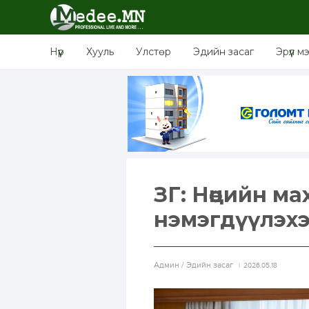
Нүүр
Хууль
Улстөр
Эдийн засаг
Эрүүл м
ЗГ: Нөөцийн м
нэмэгдүүлэх
Aдмин / Эдийн засаг
2026.05.18