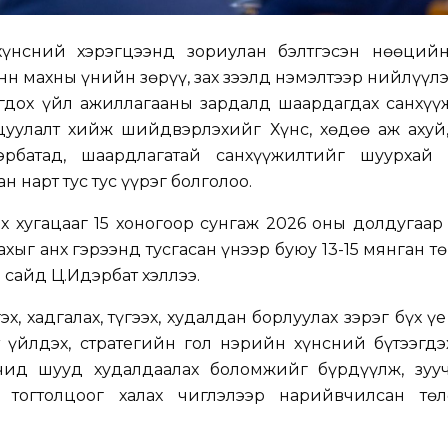
үнсний хэрэгцээнд зориулан бэлтгэсэн нөөций
онн махны үнийн зөрүү, зах зээлд нэмэлтээр нийлүүл
гдох үйл ажиллагааны зардалд шаардагдах санхүү
ицуулалт хийж шийдвэрлэхийг Хүнс, хөдөө аж ахуй
рбатад, шаардлагатай санхүүжилтийг шуурхай 
 нарт тус тус үүрэг болголоо.
 хугацааг 15 хоногоор сунгаж 2026 оны долдугаар
хыг анх гэрээнд тусгасан үнээр буюу 13-15 мянган т
 сайд Ц.Идэрбат хэллээ.
, хадгалах, түгээх, худалдан борлуулах зэрэг бүх ү
үйлдэх, стратегийн гол нэрийн хүнсний бүтээгдэ
гчид шууд худалдаалах боломжийг бүрдүүлж, зууч
 тогтолцоог халах чиглэлээр нарийвчилсан төл