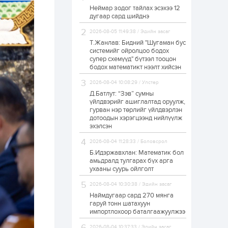
Неймар зодог тайлах эсэхээ 12
Н.Номтойбаяр:
дугаар сард шийднэ
Аймгуудад
тулгамдаж буй
асуудлуудыг долоо
2026-08-05 11:49:38 / Эдийн засаг
хоног бүр Засгийн
Т.Жанлав: Бидний "Шугаман бус
газрын...
системийг ойролцоо бодох
1 өдөр
0
0
супер схемүүд" бүтээл тооцон
УИХ-ын дарга
бодох математикт нээлт хийсэн
С.Бямбацогт төрийг
төлөөлөн Сутай
2026-08-04 10:08:29 / Улстөр
хайрхны тэнгэрийг
тахих төрийн
Д.Батлут: “Зэв” сумны
тахилгад оролцлоо
үйлдвэрийг ашиглалтад оруулж,
1 өдөр
3
0
гурван нэр төрлийг үйлдвэрлэн
дотоодын хэрэгцээнд нийлүүлж
“Хотын дарга сонсож
байна” 150150 тусгай
эхэлсэн
дугаарыг
наймдугаар сарын
2026-08-04 11:28:33 / Боловсрол
14-нөөс ажиллуулж...
Б.Идэржавхлан: Математик бол
1 өдөр
0
0
амьдралд тулгарах бүх арга
ухааны суурь ойлголт
“Чингис хаан” олон
улсын нисэх буудал
2026-08-04 10:30:38 / Эдийн засаг
руу нийтийн тээврийн
автобус 24 цагаар
Наймдугаар сард 270 мянга
үйлчилж байна
гаруй тонн шатахуун
импортлохоор баталгаажуулжээ
1 өдөр
1
0
Нийслэлийн
2026-08-04 10:37:33 / Эдийн засаг