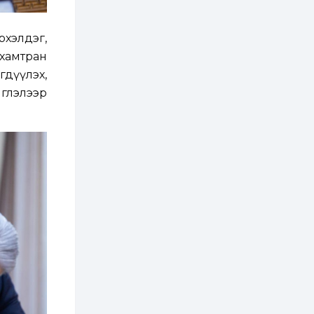
2 өдөр
2
0
рхэлдэг,
Өнгөрсөн сард
1,439.2 кг үнэт
хамтран
металл худалдан
авчээ
гдүүлэх,
глэлээр
2 өдөр
0
0
Б.Найдалаа: Энэ
өвөл илүү хүнд байж
магадгүй учир төр,
эрчим хүчний
байгууллагууд, иргэд
бэлтгэлээ...
2 өдөр
6
0
Өнөөдөр сондгой
тоогоор төгссөн
автомашинтай иргэд
бензин авна
2 өдөр
0
3
ЗГ: Шатахууны
хангамж,
нийлүүлэлтийг
тогтворжуулах
асуудлыг хэлэлцэж
байна