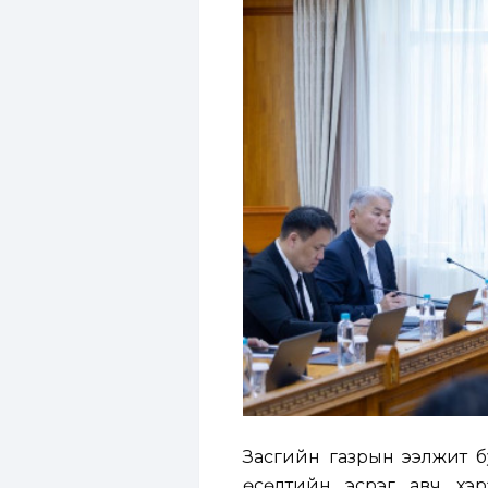
Засгийн газрын ээлжит б
өсөлтийн эсрэг авч хэ