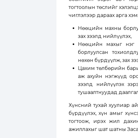
тогтоолын төслийг хэлэлц
чиглэлээр дараах арга хэм
Нөөцийн махны борлуу
зах зээлд нийлүүлэх,
Нөөцийн махыг нэг 
борлуулсан тохиолдл
нөхөн бүрдүүлж, зах з
Цахим төлбөрийн бари
аж ахуйн нэгжүүд оро
зээлд нийлүүлэх зэр
тушаалтнуудад даалгал
Хүнсний тухай хуулиар ай
бүрдүүлэх, хүн амыг хүнс
тогтоож, ирэх жил дахи
ажиллахыг шат шатны Засаг