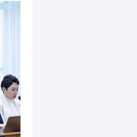
ААН-үүдийн дансыг
битүүмжлэхгүй
1 өдөр
1
0
Нөөцийн махны
худалдаа,
борлуулалтыг
нээлттэй ил тод
болгоно
2 өдөр
0
0
ЗГ: Автобензин,
дизель түлшний
онцгой албан
татварыг тэглэлээ
2 өдөр
3
0
З.Мэндсайхан:
Хүнсний нөөцийг
бэлтгэх агуулах,
зоорь бэлтгэх ААН-
үүдэд хөнгөлөлттэй
зээл олгоно
2 өдөр
2
0
Европ дахь
монголчуудын
соёлын наадам
боллоо