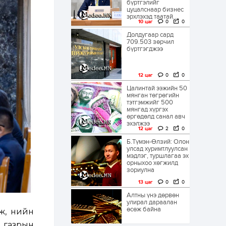
бүртгэлийг
цуцалснаар бизнес
эрхлэхэд таатай...
10 цаг
0
0
Долдугаар сард
709.503 зөрчил
бүртгэгджээ
12 цаг
0
0
Цалинтай ээжийн 50
мянган төгрөгийн
тэтгэмжийг 500
мянгад хүргэх
өргөдөлд санал авч
эхэлжээ
12 цаг
2
0
Б.Түмэн-Өлзий: Олон
улсад хуримтлуулсан
мэдлэг, туршлагаа эх
орныхоо хөгжилд
зориулна
13 цаг
0
0
Алтны үнэ дөрвөн
улирал дараалан
өсөж байна
ж, Үнийн
 газрын