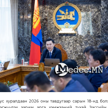
ус хуралдаан 2026 оны тавдугаар сарын 18-нд бол
рэгжүүлэх зарим арга хэмжээний тухай Засгийн