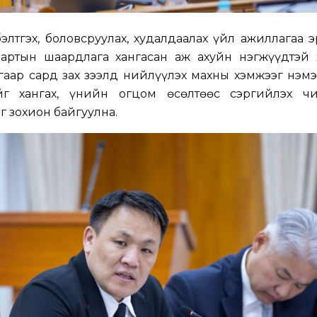
бэлтгэх, боловсруулах, худалдаалах үйл ажиллагаа э
дартын шаардлага хангасан аж ахуйн нэгжүүдтэй 
угаар сард зах зээлд нийлүүлэх махны хэмжээг нэмэ
йг хангах, үнийн огцом өсөлтөөс сэргийлэх чи
г зохион байгуулна.