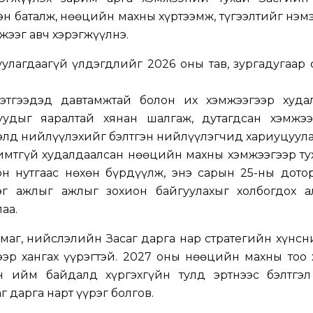
эн баталж, нөөцийн махны хүртээмж, түгээлтийг нэм
жээг авч хэрэгжүүлнэ.
лагдаагүй үлдэгдлийг 2026 оны тав, зургадугаар 
этгээдэд давтамжтай болон их хэмжээгээр худа
уудыг яаралтай хянан шалгаж, дутагдсан хэмжээ
ээлд нийлүүлэхийг бэлтгэн нийлүүлэгчид хариуцуула
мтгүй худалдаалсан нөөцийн махны хэмжээгээр ту
н нутгаас нөхөн бүрдүүлж, энэ сарын 25-ны дотор
эг ажлыг ажлыг зохион байгуулахыг холбогдох а
аа.
маг, нийслэлийн Засаг дарга нар стратегийн хүнс
ээр хангах үүрэгтэй. 2027 оны нөөцийн махны тоо
н ийм байдалд хүргэхгүйн тулд эртнээс бэлтгэл
 дарга нарт үүрэг болгов.