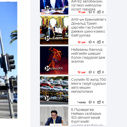
АИ-92 автобензин
тогтмол нийлүүлэх
хүсэлт тавилаа
11 цаг
0
0
АНУ-ын Ерөнхийлөгч
Дональд Трамп
цэргийн гэр бүлийг
дэмжих шинэ комисс
байгууллаа
12 цаг
0
0
Найрааны бөхчүүд
нийгмийн шившиг
болон гадуурхагдаж
эхэллээ
12 цаг
2
0
Сүүлийн 10 жилд 700
мянга гаруй суудлын
авто машин
импортолжээ
1 өдөр
0
0
Б.Пүрэвдагва:
Найман салбарын
103 үйлчилгээний
бүртгэлийг
цуцалснаар бизнес