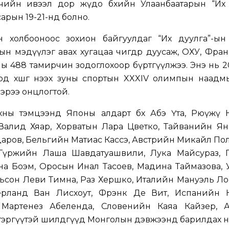
гчийн ивээл дор жүдо бөхийн Улаанбаатарын “Их 
арын 19-21-нд болно.
 холбооноос зохион байгуулдаг “Их дуулга”-ын
н мэдүүлэг авах хугацаа өчигдөр дуусаж, ОХУ, Фран
ны 488 тамирчин зодоглохоор бүртгүүлжээ. Энэ нь 
д хөшгөө нээх зуны спортын XXXIV олимпын наадм
ээрээ онцлогтой.
ны тэмцээнд Японы алдарт бөх Абэ Үта, Рюүжү Н
алид Хяар, Хорватын Лара Цветко, Тайванийн Ян
аров, Бельгийн Матиас Кассэ, Австрийн Микайл По
 Гүржийн Лаша Шавдатуашвили, Лука Майсураз, 
а Боэм, Оросын Инал Тасоев, Мадина Таймазова, 
ьсон Леви Тимна, Раз Хершко, Италийн Мануэль Ло
ерланд Ван Лисхоут, Фрэнк Де Вит, Испанийн 
Мартенез Абеленда, Словенийн Каяа Кайзер, 
эргүүтэй шилдгүүд Монголын дэвжээнд барилдах нь