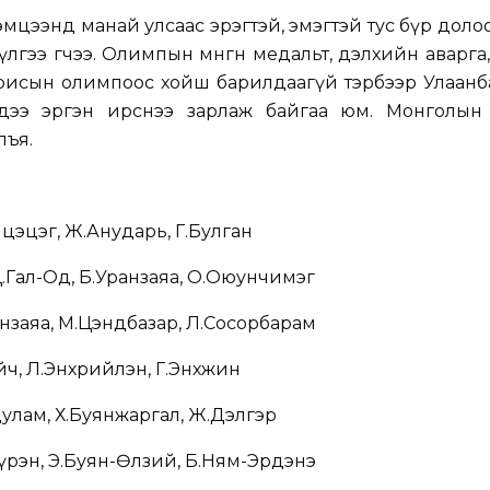
тэмцээнд манай улсаас эрэгтэй, эмэгтэй тус бүр дол
дүүлгээ өгчээ. Олимпын мөнгөн медальт, дэлхийн аварга,
рисын олимпоос хойш барилдаагүй тэрбээр Улаанб
ндээ эргэн ирснээ зарлаж байгаа юм. Монголын
лъя.
нцэцэг, Ж.Анударь, Г.Булган
.Гал-Од, Б.Уранзаяа, О.Оюунчимэг
нзаяа, М.Цэндбазар, Л.Сосорбарам
йч, Л.Энхрийлэн, Г.Энхжин
дулам, Х.Буянжаргал, Ж.Дэлгэр
үрэн, Э.Буян-Өлзий, Б.Ням-Эрдэнэ