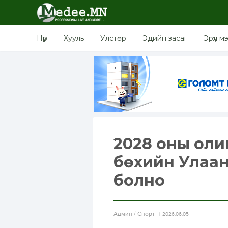
Нүүр
Хууль
Улстөр
Эдийн засаг
Эрүүл м
2028 оны оли
бөхийн Улаан
болно
Aдмин / Спорт
2026.06.05