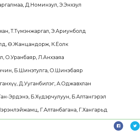
аргалмаа, Д.Номинзул, Э.Энхзул
хан, Т.Түмэнжаргал, Э.Ариунболд
олд, Ө.Жанцандорж, К.Ёолк
өл, О.Уранбаяр, Л.Анхзаяа
енчин, Б.Шинэтулга, О.Шинэбаяр
ганхүү, Д.Ууганбилэг, А.Оджавхлан
Ган-Эрдэнэ, Б.Хүдэрчулуун, Б.Алтангэрэл
эрэнлэйжамц, Г.Алтанбагана, Г.Хангарьд