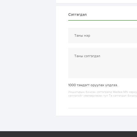
Сэтгэгдэл
1000
тэмдэгт оруулах үлдлээ.
Уншигчдын бичсэн сэтгэгдэлд Medee.MN хариуц
хэллэгийг хязгаарласан тул Та сэтгэгдэл бичих