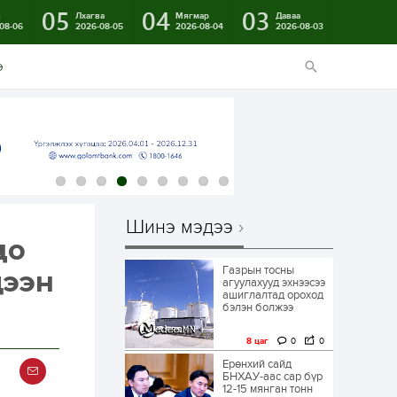
05
04
03
в
Лхагва
Мягмар
Даваа
08-06
2026-08-05
2026-08-04
2026-08-03
э
Шинэ мэдээ
до
Газрын тосны
цээн
агуулахууд эхнээсээ
ашиглалтад ороход
бэлэн болжээ
8 цаг
0
0
Ерөнхий сайд
БНХАУ-аас сар бүр
12-15 мянган тонн