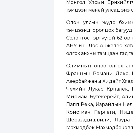
Монгол Улсын Ерөнхийлө
тэмцээн манай улсад энэ с
Олон улсын жүдо бөхийн
тэмцээнд оролцох багууды
Солонгос тэргүүтэй 62 ор
АНУ-ын Лос-Анжелес хото
олгох анхны тэмцээн гэдг
Олимпын оноо олгох анх
Францын Романи Деко, В
Азербайжаны Хидайт Хяад
Чехийн Лукас Крпалек,
Мириам Бутекерейт, Алин
Папп Река, Израйлын Нел
Кристиан Парлати, Нид
Шеразадишвили, Лаура 
Махмадбек Махмадбеков т