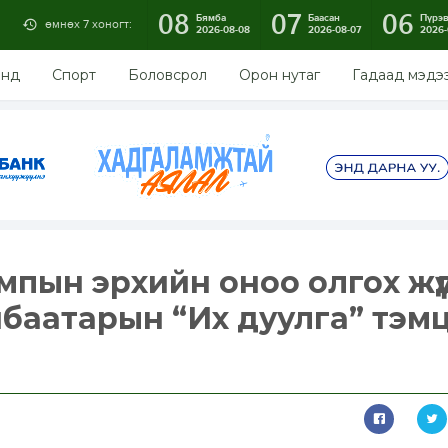
08
07
06
Бямба
Баасан
Пүрэ
өмнөх 7 хоногт:
2026-08-08
2026-08-07
2026-
энд
Спорт
Боловсрол
Орон нутаг
Гадаад мэдэ
мпын эрхийн оноо олгох жү
баатарын “Их дуулга” тэм