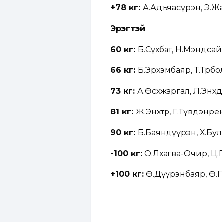
+78 кг:
А.Адъяасүрэн, Э.Ж
Эрэгтэй
60 кг:
Б.Сүхбат, Н.Мэндсай
66 кг:
Б.Эрхэмбаяр, Т.Төрб
73 кг:
А.Өсөхжаргал, Л.Энхд
81 кг:
Ж.Энхтөр, Г.Түвдэнр
90 кг:
Б.Баяндүүрэн, Х.Бул
-100 кг:
О.Лхагва-Очир, Ц.
+100 кг:
Ө.Дүүрэнбаяр, Ө.П