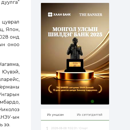
дуулга”
эрхлэхэд таатай...
1 өдөр
1
0
Долдугаар сард
709.503 зөрчил
бүртгэгджээ
 цуврал
ц, Япон,
2028 онд
1 өдөр
0
0
Цалинтай ээжийн 50
ын оноо
мянган төгрөгийн
тэтгэмжийг 500
мянгад хүргэх
өргөдөлд санал авч
агаяма,
эхэлжээ
1 өдөр
2
0
 Юүвэй,
Б.Түмэн-Өлзий: Олон
улсад хуримтлуулсан
лларейс,
мэдлэг, туршлагаа эх
Германы
орныхоо хөгжилд
зориулна
Унгарын
1 өдөр
0
0
мбардо,
Алтны үнэ дөрвөн
Николоз
улирал дараалан
өсөж байна
Их уншсан
Их сэтгэгдэлтэй
АНЭУ-ын
 ээ.
2026-08-08 11:32:31 / Спорт
1 өдөр
0
0