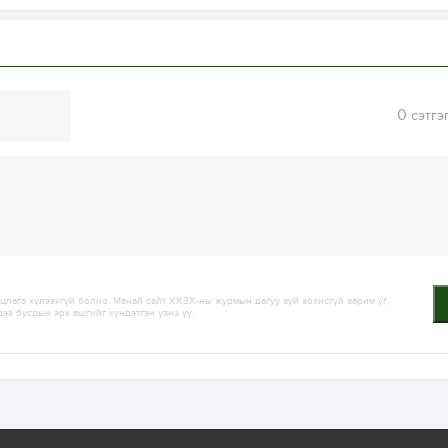
0
сэтгэ
лага хүлээхгүй болно. Манай сайт ХХЗХ-ны журмын дагуу зүй зохисгүй зарим үг,
дээ бусдын эрх ашгийг хүндэтгэн үзнэ үү.