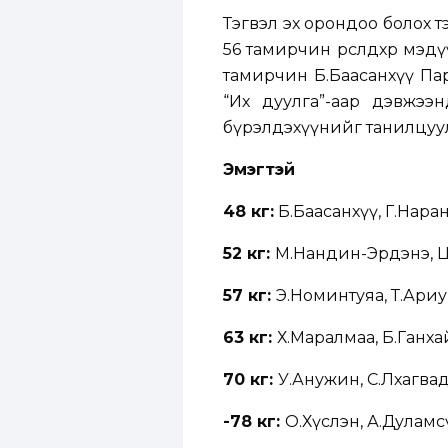
Тэгвэл эх орондоо болох 
56 тамирчин өрсөлдөхөөр мэ
тамирчин Б.Баасанхүү Па
“Их дуулга”-аар дэвжээ
бүрэлдэхүүнийг танилцуу
Эмэгтэй
48 кг:
Б.Баасанхүү, Г.Нара
52 кг:
М.Нандин-Эрдэнэ, Ц
57 кг:
Э.Номинтуяа, Т.Ариу
63 кг:
Х.Маралмаа, Б.Ганха
70 кг:
У.Анужин, С.Лхагва
-78 кг:
О.Хүслэн, А.Дуламс