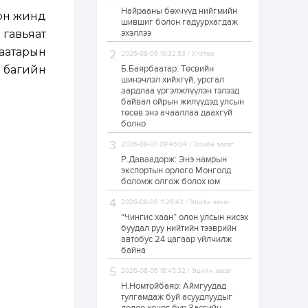
Найрааны бөхчүүд нийгмийн
Худалдагч
оон жинд
шившиг болон гадуурхагдаж
Н.Амарзаяа:
 гавьяат
эхэллээ
Дэлгүүрийн 32
хуудастай өрийн
аатарын
дэвтэр долоо хоногт
2026-08-06 10:32:53 / Улстөр
л дүүрдэг
 багийн
Б.Баярбаатар: Төсвийн
1 өдөр
0
0
шинэчлэл хийхгүй, урсгал
Б.Хулан дэлхийн
зардлаа үргэлжлүүлэн тэлээд
аварга боллоо
байвал ойрын жилүүдэд улсын
төсөв энэ ачааллаа даахгүй
болно
1 өдөр
0
0
2026-08-07 09:45:04 / Эдийн засаг
Р.Даваадорж: Энэ намрын
Р.Даваадорж: Энэ
намрын экспортын
экспортын орлого Монголд
орлого Монголд
боломж олгож болох юм
боломж олгож болох
юм
2026-08-06 11:26:43 / Эдийн засаг
1 өдөр
0
2
“Чингис хаан” олон улсын нисэх
буудал руу нийтийн тээврийн
Автомашины улсын
автобус 24 цагаар үйлчилж
дугаар сондгой
байна
тоогоор төгссөн бол
өнөөдөр шатахуун
авна
2026-08-06 16:45:32 / Эдийн засаг
Н.Номтойбаяр: Аймгуудад
1 өдөр
0
0
тулгамдаж буй асуудлуудыг
Н.Номтойбаяр: