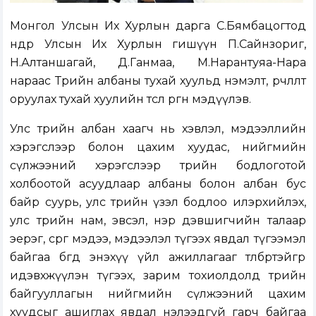
Монгол Улсын Их Хурлын дарга С.Бямбацогтод
өнөөдөр Улсын Их Хурлын гишүүн П.Сайнзориг,
Н.Алтаншагай, Д.Ганмаа, М.Нарантуяа-Нара
нараас Төрийн албаны тухай хуульд нэмэлт, өөрчлөлт
оруулах тухай хуулийн төсөл өргөн мэдүүлэв.
Улс төрийн албан хаагч нь хэвлэл, мэдээллийн
хэрэгслээр болон цахим хуудас, нийгмийн
сүлжээний хэрэгслээр төрийн бодлоготой
холбоотой асуудлаар албаны болон албан бус
байр суурь, улс төрийн үзэл бодлоо илэрхийлэх,
улс төрийн нам, эвсэл, нэр дэвшигчийн талаар
эерэг, сөрөг мэдээ, мэдээлэл түгээх явдал түгээмэл
байгаа бөгөөд энэхүү үйл ажиллагааг төлбөртэйгөөр
идэвхжүүлэн түгээх, зарим тохиолдолд төрийн
байгууллагын нийгмийн сүлжээний цахим
хуудсыг ашиглах явдал нэлээдгүй гарч байгаа