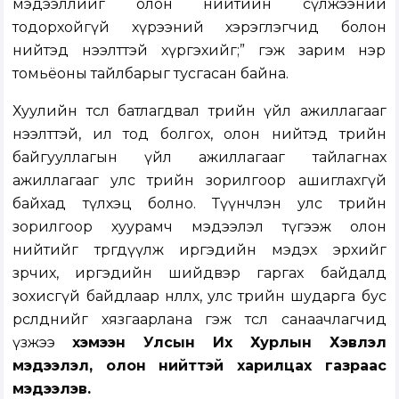
мэдээллийг олон нийтийн сүлжээний
тодорхойгүй хүрээний хэрэглэгчид болон
нийтэд нээлттэй хүргэхийг;” гэж зарим нэр
томьёоны тайлбарыг тусгасан байна.
Хуулийн төсөл батлагдвал төрийн үйл ажиллагааг
нээлттэй, ил тод болгох, олон нийтэд төрийн
байгууллагын үйл ажиллагааг тайлагнах
ажиллагааг улс төрийн зорилгоор ашиглахгүй
байхад түлхэц болно. Түүнчлэн улс төрийн
зорилгоор хуурамч мэдээлэл түгээж олон
нийтийг төөрөгдүүлж иргэдийн мэдэх эрхийг
зөрчих, иргэдийн шийдвэр гаргах байдалд
зохисгүй байдлаар нөлөөлөх, улс төрийн шударга бус
өрсөлдөөнийг хязгаарлана гэж төсөл санаачлагчид
үзжээ
хэмээн Улсын Их Хурлын Хэвлэл
мэдээлэл, олон нийттэй харилцах газраас
мэдээлэв.