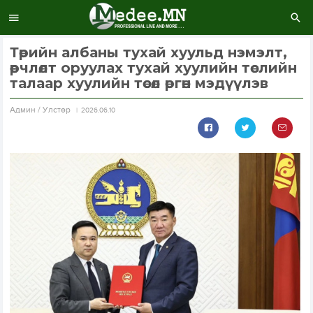
Төрийн албаны тухай хуульд нэмэлт,
өөрчлөлт оруулах тухай хуулийн төслийн
талаар хуулийн төсөл өргөн мэдүүлэв
Aдмин / Улстөр
2026.06.10