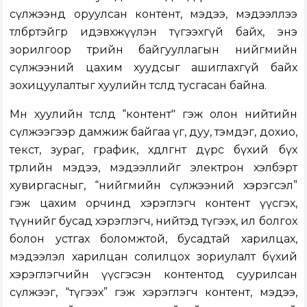
сүлжээнд оруулсан контент, мэдээ, мэдээллээ
төлбөртэйгөөр идэвхжүүлэн түгээхгүй байх, энэ
зорилгоор төрийн байгууллагын нийгмийн
сүлжээний цахим хуудсыг ашиглахгүй байх
зохицуулалтыг хуулийн төсөлд тусгасан байна.
Мөн хуулийн төсөлд “контент" гэж олон нийтийн
сүлжээгээр дамжиж байгаа үг, дуу, тэмдэг, дохио,
текст, зураг, график, хөдөлгөөнт дүрс бүхий бүх
төрлийн мэдээ, мэдээллийг электрон хэлбэрт
хувиргасныг, “нийгмийн сүлжээний хэрэгсэл”
гэж цахим орчинд хэрэглэгч контент үүсгэх,
түүнийг бусад хэрэглэгч, нийтэд түгээх, ил болгох
болон устгах боломжтой, бусадтай харилцах,
мэдээлэл харилцан солилцох зориулалт бүхий
хэрэглэгчийн үүсгэсэн контентод суурилсан
сүлжээг, “түгээх” гэж хэрэглэгч контент, мэдээ,