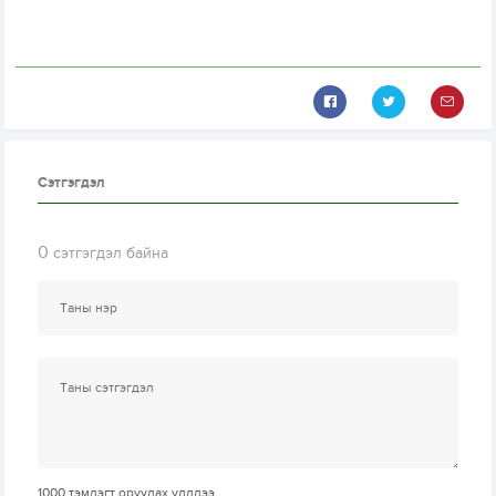
Сэтгэгдэл
0
сэтгэгдэл байна
1000
тэмдэгт оруулах үлдлээ.