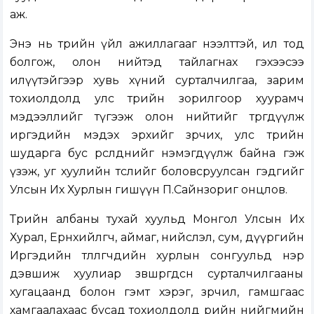
аж.
Энэ нь төрийн үйл ажиллагааг нээлттэй, ил тод
болгож, олон нийтэд тайлагнах гэхээсээ
илүүтэйгээр хувь хүний сурталчилгаа, зарим
тохиолдолд улс төрийн зорилгоор хуурамч
мэдээллийг түгээж олон нийтийг төөрөгдүүлж
иргэдийн мэдэх эрхийг зөрчих, улс төрийн
шударга бус өрсөлдөөнийг нэмэгдүүлж байна гэж
үзэж, уг хуулийн төслийг боловсруулсан гэдгийг
Улсын Их Хурлын гишүүн П.Сайнзориг онцлов.
Төрийн албаны тухай хуульд Монгол Улсын Их
Хурал, Ерөнхийлөгч, аймаг, нийслэл, сум, дүүргийн
Иргэдийн төлөөлөгчдийн хурлын сонгуульд нэр
дэвшиж хуулиар зөвшөөрөгдсөн сурталчилгааны
хугацаанд болон гэмт хэрэг, зөрчил, гамшгаас
хамгаалахаас бусад тохиолдолд өөрийн нийгмийн