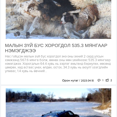
МАЛЫН ЗҮЙ БУС ХОРОГДОЛ 535.3 МЯНГААР
НЭМЭГДЖЭЭ
Нас гүйцсэн малын зүй бус хорогдол энэ оны эхний 2 сард улсын
хэмжээнд 567.6 мянга болж, өмнөх оны мөн үеийнхээс 535.3 мянгаар
нэмэгджээ. Хорогдлын 64.4 хувь нь зэрлэг амьтанд бариулах, мөсөнд
цөмрөх, хад асгаас унах, өлдөх, осгох, 34.3 хувь нь аюулт үзэгдлийн
улмаас, 1.4 хувь нь өвчний...
Орон нутаг
1
2
2023.04.10