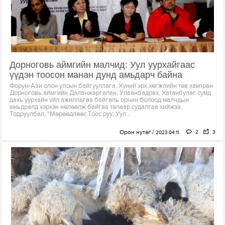
Дорноговь аймгийн малчид: Уул уурхайгаас
үүдэн тоосон манан дунд амьдарч байна
Форум-Ази олон улсын байгууллага, Хүний эрх хөгжлийн төв хамтран
Дорноговь аймгийн Даланжаргалан, Улаанбадрах, Хатанбулаг сумд
дахь уурхайн үйл ажиллагаа байгаль орчин болоод малчдын
амьдралд хэрхэн нөлөөлж байгаа талаар судалгаа хийжээ.
Тодруулбал, “Мөрөөдлөөс Тоос руу: Уул...
Орон нутаг
2
3
2023.04.11