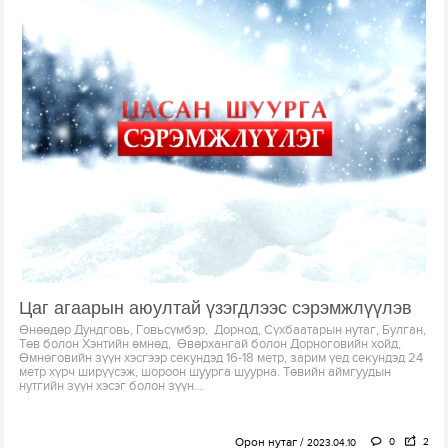
Цаг агаарын аюултай үзэгдлээс сэрэмжлүүлэв
Өнөөдөр Дундговь, Говьсүмбэр, Дорнод, Сүхбаатарын нутаг, Булган,
Төв болон Хэнтийн өмнөд, Өвөрхангай болон Дорноговийн хойд,
Өмнөговийн зүүн хэсгээр секундэд 16-18 метр, зарим үед секундэд 24
метр хүрч ширүүсэж, шороон шуурга шуурна. Төвийн аймгуудын
нутгийн зүүн хэсэг болон зүүн...
Орон нутаг
0
2
2023.04.10