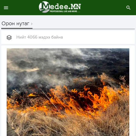
Орон нутаг
Нийт 4066 мэдээ байна