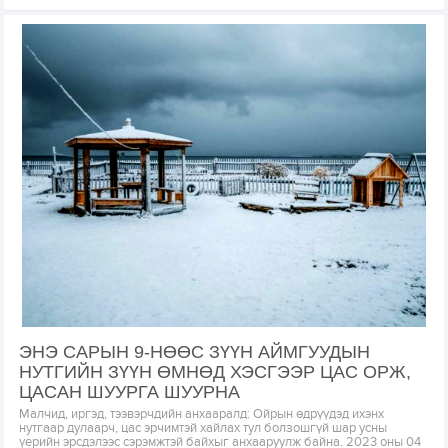
ЭНЭ САРЫН 9-НӨӨС ЗҮҮН АЙМГУУДЫН
НУТГИЙН ЗҮҮН ӨМНӨД ХЭСГЭЭР ЦАС ОРЖ,
ЦАСАН ШУУРГА ШУУРНА
Малчид, иргэд, тээвэрчдийн анхааралд: Ойрын өдрүүдэд ихэнх
нутгаар дулаарч, цас эрчимтэй хайлах тул болзошгүй шар усны
үерийн эрсдэлээс сэрэмжтэй байхыг анхааруулж байна. 2023 оны 04