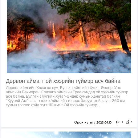
Дөрвөн аймагт ой хээрийн түймэр асч байна
Дорнод аймгийн Халхгол сум, Булган аймгийн Хутаг-Өндөр, Увс
аймгийн Бөхмөрөн, Сэлэнгэ аймгийн Ерөө сумдад ой хээрийн түймэр
асч байна. Булган аймгийн Хутаг-Өндөр сумын Ханатай багийн
“Хуурай-Ам" гэдэг газар /аймгийн төвөөс баруун хойд зүгт 260 км,
сумын төвөөс хойд зүгт 110 км/-т Ой хээрийн түймэр...
Орон нутаг
1
1
2023.04.10