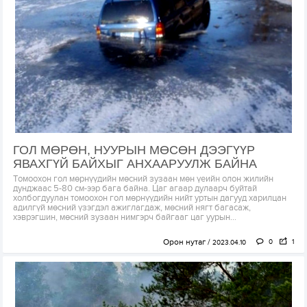
ГОЛ МӨРӨН, НУУРЫН МӨСӨН ДЭЭГҮҮР
ЯВАХГҮЙ БАЙХЫГ АНХААРУУЛЖ БАЙНА
Томоохон гол мөрнүүдийн мөсний зузаан мөн үеийн олон жилийн
дунджаас 5-80 см-ээр бага байна. Цаг агаар дулаарч буйтай
холбогдуулан томоохон гол мөрнүүдийн нийт уртын дагууд харилцан
адилгүй мөсний үзэгдэл ажиглагдаж, мөсний нягт багасаж,
хэврэгшин, мөсний зузаан нимгэрч байгааг цаг уурын...
Орон нутаг
0
1
2023.04.10