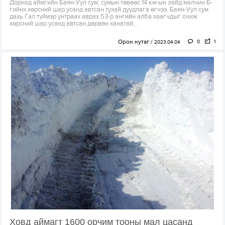
Дорнод аймгийн Баян-Уул сум, сумын төвөөс 14 км-ын зайд малчин Б-
гийнх хөрсний шар усанд автсан тухай дуудлага өгчээ. Баян-Уул сум
дахь Гал түймэр унтраах аврах 53-р ангийн алба хаагчдыг очиж
хөрсний шар усанд автсан дөрвөн ханатай...
Орон нутаг
0
1
2023.04.04
Ховд аймагт 1600 орчим тооны мал цасанд