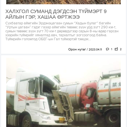
ХАЛХГОЛ СУМАНД ДЭГДСЭН ТҮЙМЭРТ 9
АЙЛЫН ГЭР, ХАШАА ӨРТЖЭЭ
Сүхбаатар аймгийн Эрдэнэцагаан сумын “Хадын булаг” багийн
“Уртын цагаан” гэдэг газар аймгийн төвөөс зүүн урд зүгт 290 км-т,
сумын төвөөс зүүн зүгт 70 км-т дөрөвдүгээр сарын 8-ны өдөр гарсан
хээрийн түймрийг хяналтад авч, тархалтыг зогсоогоод байна.
Түймрийн голомтод ОБЕГ-ын Гал түймэртэй тэмцэх...
Орон нутаг
1
2
2023.04.11