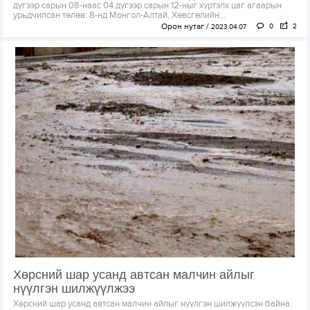
дүгээр сарын 08-наас 04 дүгээр сарын 12-ныг хүртэлх цаг агаарын
урьдчилсан төлөв: 8-нд Монгол-Алтай, Хөвсгөлийн...
Орон нутаг
0
2
2023.04.07
Хөрсний шар усанд автсан малчин айлыг
нүүлгэн шилжүүлжээ
Хөрсний шар усанд автсан малчин айлыг нүүлгэн шилжүүлсэн байна.