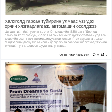
Халхголд гарсан түймрийн улмаас үзэгдэх
орчин хязгаарлагдаж, автомашин осолджээ
Цагдаагийн байгууллагад энэ 10-ны өдрийн 13:50 цагт "Дорнод
аймгийн Халх гол сум, 2 баг, Газрын тосны 21 дүгээр талбайн урд зам
тээврийн осол гарч автомашинууд мөргөлдсөн” гэх дуудлага иржээ.
Мэдээллийн дагуу тус аймгийн цагдаагийн газраас шалгахад хээрийн
түймрийн утаа, шороон шуурганы улмаас...
Орон нутаг
0
0
2023.04.11