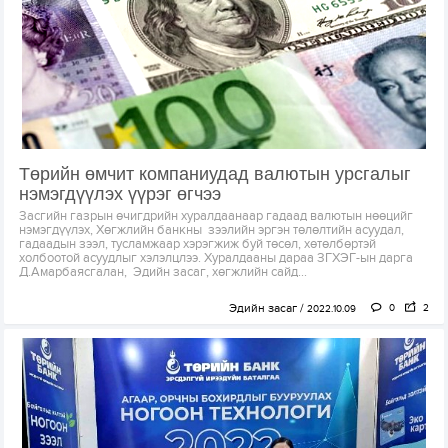
Төрийн өмчит компаниудад валютын урсгалыг
нэмэгдүүлэх үүрэг өгчээ
Засгийн газрын өчигдрийн хуралдаанаар гадаад валютын нөөцийг
нэмэгдүүлэх, Хөгжлийн банкны зээлийн эргэн төлөлтийн асуудал,
гадаадын зээл, тусламжаар хэрэгжиж буй төсөл, хөтөлбөртэй
холбоотой асуудлыг хэлэлцлээ. Хуралдааны дараа ЗГХЭГ-ын дарга
Д.Амарбаясгалан, Эдийн засаг, хөгжлийн сайд...
Эдийн засаг
0
2
2022.10.09