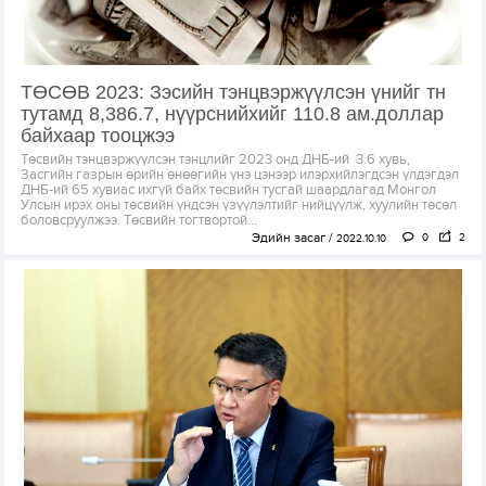
ТӨСӨВ 2023: Зэсийн тэнцвэржүүлсэн үнийг тн
тутамд 8,386.7, нүүрснийхийг 110.8 ам.доллар
байхаар тооцжээ
Төсвийн тэнцвэржүүлсэн тэнцлийг 2023 онд ДНБ-ий 3.6 хувь,
Засгийн газрын өрийн өнөөгийн үнэ цэнээр илэрхийлэгдсэн үлдэгдэл
ДНБ-ий 65 хувиас ихгүй байх төсвийн тусгай шаардлагад Монгол
Улсын ирэх оны төсвийн үндсэн үзүүлэлтийг нийцүүлж, хуулийн төсөл
боловсруулжээ. Төсвийн тогтвортой...
Эдийн засаг
0
2
2022.10.10