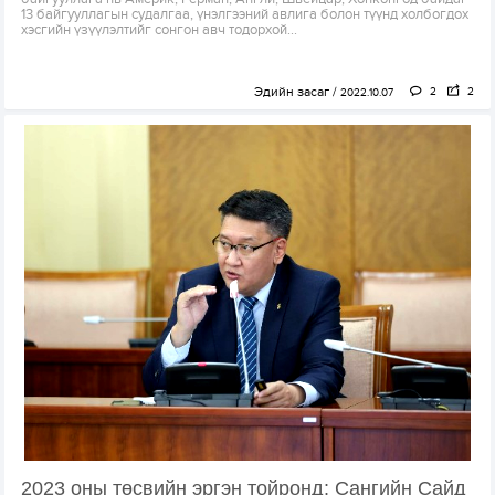
13 байгууллагын судалгаа, үнэлгээний авлига болон түүнд холбогдох
хэсгийн үзүүлэлтийг сонгон авч тодорхой...
Эдийн засаг
2
2
2022.10.07
2023 оны төсвийн эргэн тойронд: Сангийн Сайд