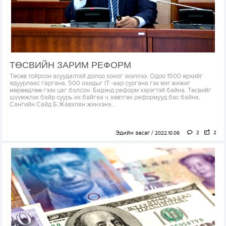
ТӨСВИЙН ЗАРИМ РЕФОРМ
Төсөв тойрсон асуудалтай долоо хоног эхэллээ. Одоо 1500 өрхийг
ядуурлаас гаргана, 500 охидыг IT -аар сургана гэх мэт жижиг
мөрөөдлөө гээх цаг болсон. Бидэнд реформ хэрэгтэй байна. Төсвийг
шүүмжлэх байр суурь их байгаа ч зөвтгөх реформууд бас байна.
Сангийн Сайд Б.Жавхлан жинхэнэ...
Эдийн засаг
2
2
2022.10.09