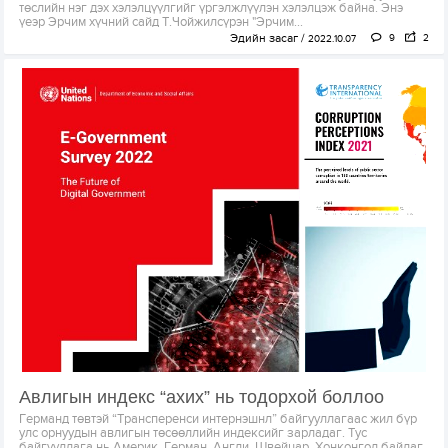
төслийн нэг дэх хэлэлцүүлгийг үргэлжлүүлэн хэлэлцэж байна. Энэ
үеэр Эрчим хүчний сайд Т.Чойжилсүрэн "Эрчим...
Эдийн засаг
9
2
2022.10.07
Авлигын индекс “ахих” нь тодорхой боллоо
Германд төвтэй “Трансперенси интернэшнл” байгууллагаас жил бүр
улс орнуудын авлигын төсөөллийн индексийг зарладаг. Тус
байгууллага нь Америк, Герман, Англи, Швейцар, Хонконгод байдаг