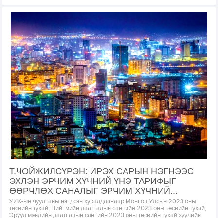
Т.ЧОЙЖИЛСҮРЭН: ИРЭХ САРЫН НЭГНЭЭС
ЭХЛЭН ЭРЧИМ ХҮЧНИЙ ҮНЭ ТАРИФЫГ
ӨӨРЧЛӨХ САНАЛЫГ ЭРЧИМ ХҮЧНИЙ...
УИХ-ын чуулганы нэгдсэн хуралдаанаар Монгол Улсын 2023 оны
төсвийн тухай, Нийгмийн даатгалын сангийн 2023 оны төсвийн тухай,
Эрүүл мэндийн даатгалын сангийн 2023 оны төсвийн тухай хуулийн