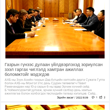
Газрын гүнээс дулаан үйлдвэрлэхэд зориулсан
зээл гаргах чиглэлд хамтран ажиллах
боломжтойг мэдэгдэв
АХБ-ны Зүүн Азийн газрын Дэд бүтцийн хэлтсийн дарга Сужата Гупта
болон АХБ-ны Монгол Улс дахь Суурин төлөөлөгч Павит
Рамачандран нар 10-р сарын 6-ны өдөр Эрчим хүчний сайд
Б.Чойжилсүрэнтэй уулзаж, эрчим хүчний салбар дахь хамтын
ажиллагаа болон холбогдох төслүүдийн талаар хэлэлцэв. Сайд...
Эдийн засаг
1
2
2022.10.09