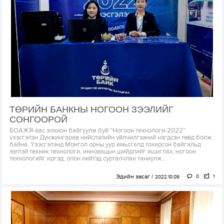
ТӨРИЙН БАНКНЫ НОГООН ЗЭЭЛИЙГ
СОНГООРОЙ
БОАЖЯ-аас зохион байгуулж буй “Ногоон технологи-2022”
үзэсгэлэн Дүнжингарав нийслэлийн үйлчилгээний нэгдсэн төвд болж
байна. Үзэсгэлэнд Монгол орны уур амьсгалд тохирсон байгальд
ээлтэй техник технологи, инновацын шийдлийг ашиглах, ногоон
технологийг иргэд, олон нийтэд сурталчлан таниулж...
Эдийн засаг
0
1
2022.10.09