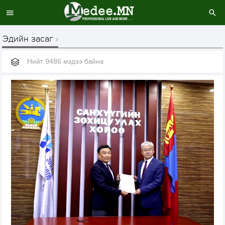
Эдийн засаг
Нийт 9486 мэдээ байна