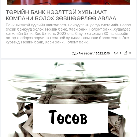
ТӨРИЙН БАНК НЭЭЛТТЭЙ ХУВЬЦААТ
КОМПАНИ БОЛОХ ЗӨВШӨӨРЛӨӨ АВЛАА
Банкны тухай хуулийн шинэчилсэн найруулгын дагуу системийн нөлөө
бүхий банкууд болох Төрийн банк, Хаан банк, Голомт банк, Худалдаа
хөгжлийн банк, Хас банк нь 2023 оны 6 дугаар сарын 30-ны өдрийн
дотор хэлбэрээ өөрчилж нээлттэй хувьцаат компани болох ёстой. Энэ
хүрээнд Төрийн банк, Хаан банк, Голомт банк...
Эдийн засаг
1
3
2022.10.10