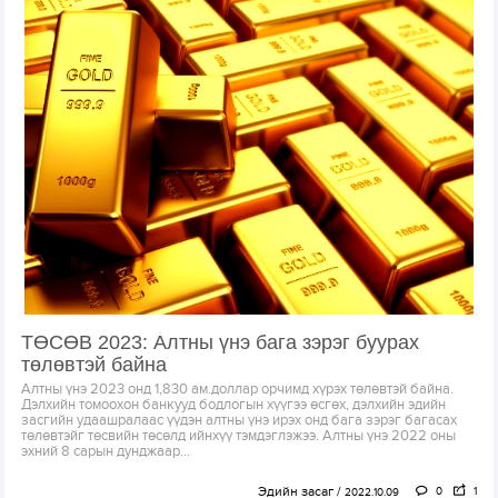
ТӨСӨВ 2023: Алтны үнэ бага зэрэг буурах
төлөвтэй байна
Алтны үнэ 2023 онд 1,830 ам.доллар орчимд хүрэх төлөвтэй байна.
Дэлхийн томоохон банкууд бодлогын хүүгээ өсгөх, дэлхийн эдийн
засгийн удаашралаас үүдэн алтны үнэ ирэх онд бага зэрэг багасах
төлөвтэйг төсвийн төсөлд ийнхүү тэмдэглэжээ. Алтны үнэ 2022 оны
эхний 8 сарын дунджаар...
Эдийн засаг
0
1
2022.10.09