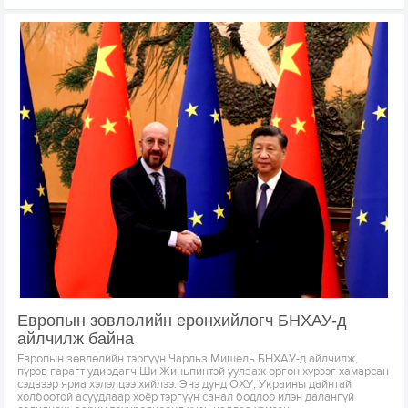
Европын зөвлөлийн ерөнхийлөгч БНХАУ-д
айлчилж байна
Европын зөвлөлийн тэргүүн Чарльз Мишель БНХАУ-д айлчилж,
пүрэв гарагт удирдагч Ши Жиньпинтэй уулзаж өргөн хүрээг хамарсан
сэдвээр яриа хэлэлцээ хийлээ. Энэ дунд ОХУ, Украины дайнтай
холбоотой асуудлаар хоёр тэргүүн санал бодлоо илэн далангүй