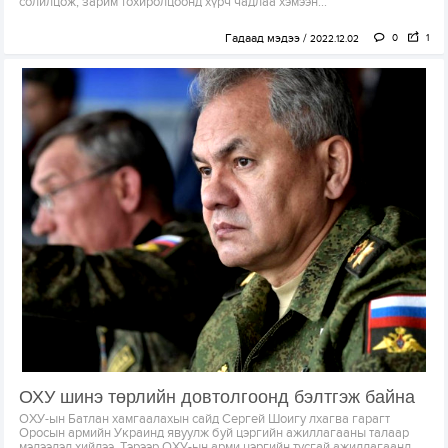
солилцож, зарим тохиролцоонд хүрч чадлаа хэмээн...
Гадаад мэдээ
0
1
2022.12.02
ОХУ шинэ төрлийн довтолгоонд бэлтгэж байна
ОХУ-ын Батлан хамгаалахын сайд Сергей Шоигу лхагва гарагт
Оросын армийн Украинд явуулж буй цэргийн ажиллагааны талаар
мэдээлэл хийлээ. Тэрээр ОХУ-ын арми цэргийн тусгай ажиллагаанд