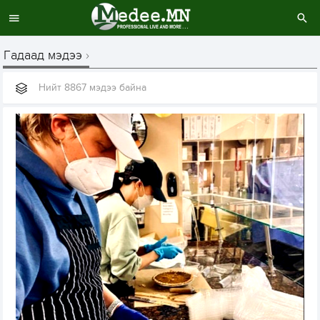
Гадаад мэдээ
Нийт 8867 мэдээ байна