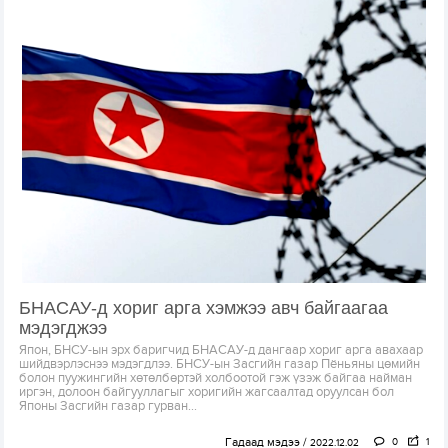
БНАСАУ-д хориг арга хэмжээ авч байгаагаа
мэдэгджээ
Япон, БНСУ-ын эрх баригчид БНАСАУ-д дангаар хориг арга авахаар
шийдвэрлэснээ мэдэгдлээ. БНСУ-ын Засгийн газар Пёньяны цөмийн
болон пуужингийн хөтөлбөртэй холбоотой гэж үзэж байгаа найман
иргэн, долоон байгууллагыг хоригийн жагсаалтад оруулсан бол
Японы Засгийн газар гурван...
Гадаад мэдээ
0
1
2022.12.02