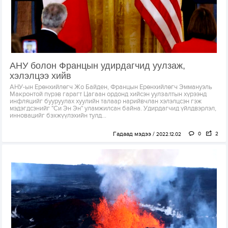
АНУ болон Францын удирдагчид уулзаж,
хэлэлцээ хийв
АНУ-ын Ерөнхийлөгч Жо Байден, Францын Ерөнхийлөгч Эммануэль
Макронтой пүрэв гарагт Цагаан ордонд хийсэн уулзалтын хүрээнд
инфляцийг бууруулах хуулийн талаар нарийвчлан хэлэлцсэн гэж
мэдэгдсэнийг "Си Эн Эн" уламжилсан байна. Удирдагчид үйлдвэрлэл,
инновацийг бэхжүүлэхийн тулд...
Гадаад мэдээ
0
2
2022.12.02