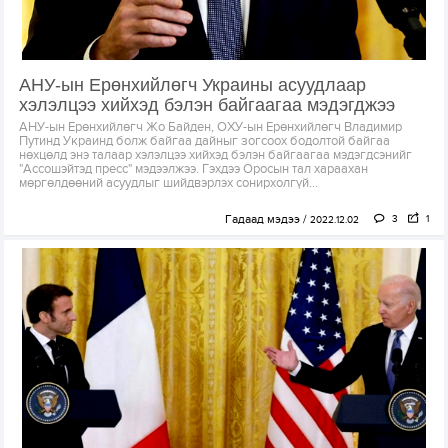
АНУ-ын Ерөнхийлөгч Украины асуудлаар
хэлэлцээ хийхэд бэлэн байгаагаа мэдэгджээ
АНУ-ын Ерөнхийлөгч Жо Байден, ОХУ-ын Ерөнхийлөгч Владимир
Путинд Украинд болж байгаа дайныг зогсоох бодолтой байгаа
нөхцөлд энэ талаар хэлэлцээ хийхэд бэлэн байгаагаа мэдэгдсэнийг
"Ассошэйтэд пресс" мэдээлжээ. Гэхдээ Оросын тал хараахан
мөргөлдөөний асуудлыг шийдвэрлэх сонирхолгүй...
Гадаад мэдээ
3
1
2022.12.02