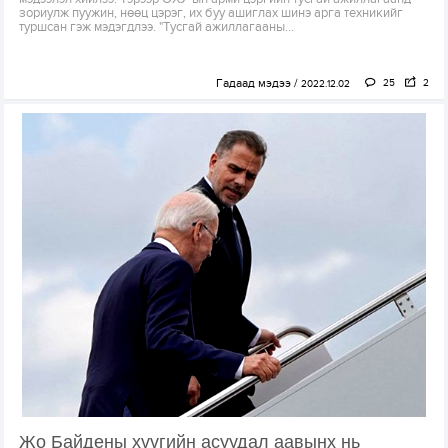
зориулж пуужин, нөөц цэрэг, их буу ашиглах шинэ арга техникийг
туршсан гэж мэдэгдлээ. "Тусгай ажиллагааны...
Гадаад мэдээ
25
2
2022.12.02
Жо Байдены хүүгийн асуудал аавынх нь