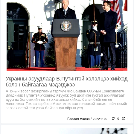
Украины асуудлаар В.Путинтэй хэлэлцээ хийхэд
бэлэн байгаагаа мэдэгджээ
АНУ-ын засаг захиргааны тэргүүн Жо Байден ОХУ-ын Ерөнхийлөгч
Владимир Путинтэй Украинд явуулж буй цэргийн тусгай ажиллагааг
дуусгах боломжийн талаар хэлэлцээ хийхэд бэлэн байгаагаа
мэдэгджээ. Гэхдээ тэрбээр Москва эхлээд тодорхой зохих шийдвэрийг
гаргах ёстой гэж үзэж байгаа тул ойрын үед...
Гадаад мэдээ
0
1
2022.12.02