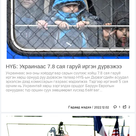
НҮБ: Украинаас 7.8 сая гаруй иргэн дүрвэжээ
Украинаас энэ оны хоёрдугаар сарын сүүлээс хойш 7.8 сая гаруй
иргэн хөрш орнууд руу дүрвэсэн талаар НҮБ-ын Дүрвэгсдийн асуудал
эрхэлсэн дээд комиссарын газраас мэдээлжээ. Тэдгээр иргэний 5 сая
орчим нь Украинтай хөрш зэргэлдээ оршдог Баруун Европын
орнуудаас түр оршин суух зөвшөөрөл хүсээд байгааг...
Гадаад мэдээ
1
2
2022.12.02