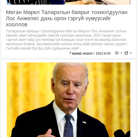
Меган Маркл Талархлын баярыг тохиолдуулан
Лос Анжелес дахь орон гэргүй хүмүүсийг
хооллов
Талархлын баярыг тохиолдуулан Меган Маркл Лос-Анжелес хотын
төвийн эмэгтэйчүүдийн төвтэй хамтран ажиллаж, 300 гаруй орон
гэргүй эмэгтэйд үнэ төлбөргүй баярын хоол бэлтгэх ажилд биечлэн
оролцсон байна. Арчевеллийн албан ёсны вэбсайтаас авсан зурагт
гүнгийн авхай бусад сайн дурынхны хамт...
Гадаад мэдээ
1
1
2022.12.03