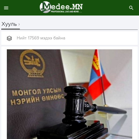
Хууль
Нийт 17569 мэдээ байна