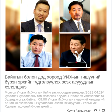
Байнгын болон дэд хороод УИХ-ын гишүүний
бүрэн эрхийг түдгэлзүүлэх эсэх асууудлыг
хэлэлцэнэ
Монгол Улсын Их Хурлын байнгын хороодын өнөөдөр /2022.04.29/
хуралдах хуралдааны тов, хэлэлцэх асуудлын талаарх мэдээллийг та
бүхэнд хүргэж байна. 09.00 Улсын Их Хурлын гишүүний халдашгүй
байдлын дэд хорооны хуралдаан: Хэлэлцэх асуудал: · Улсын Их
Хурлын гишүүний бүрэн эрхийг...
Хууль
1
1
2022.04.29