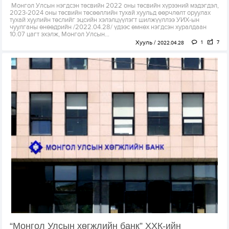
Монгол Улсын нэгдсэн төсвийн 2022 оны төсвийн хүрээний мэдэгдэл,
2023-2024 оны төсвийн төсөөллийн тухай хуульд өөрчлөлт оруулах
тухай хуулийн төслийг эцсийн хэлэлцүүлэгт шилжүүллээ УИХ-ын
чуулганы өнөөдрийн /2022.04.28/ үдээс өмнөх нэгдсэн хуралдаан
10.07 цагт эхэлж, Монгол Улсын...
Хууль
1
7
2022.04.28
“Монгол Улсын хөгжлийн банк” ХХК-ийн