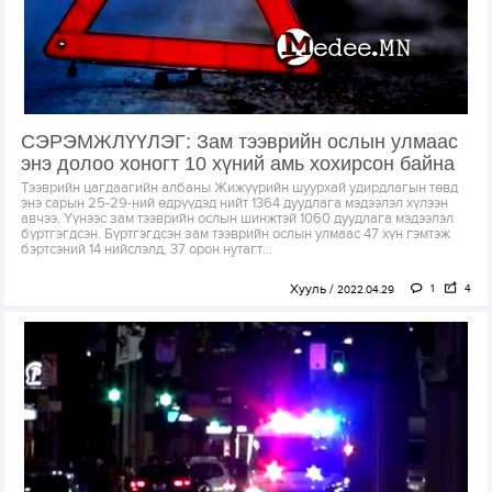
СЭРЭМЖЛҮҮЛЭГ: Зам тээврийн ослын улмаас
энэ долоо хоногт 10 хүний амь хохирсон байна
Тээврийн цагдаагийн албаны Жижүүрийн шуурхай удирдлагын төвд
энэ сарын 25-29-ний өдрүүдэд нийт 1364 дуудлага мэдээлэл хүлээн
авчээ. Үүнээс зам тээврийн ослын шинжтэй 1060 дуудлага мэдээлэл
бүртгэгдсэн. Бүртгэгдсэн зам тээврийн ослын улмаас 47 хүн гэмтэж
бэртсэний 14 нийслэлд, 37 орон нутагт...
Хууль
1
4
2022.04.29