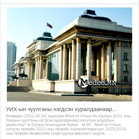
УИХ-ын чуулганы нэгдсэн хуралдаанаар...
Өнөөдөр /2022.04.29/ хуралдах Монгол Улсын Их Хурлын 2022 оны
Хаврын чуулганы нэгдсэн хуралдаанаар хэлэлцэх асуудлын
дарааллыг та бүхэнд танилцуулж байна. 14.00 · Монгол Улсын
нэгдсэн төсвийн 2022 оны төсвийн хүрээний мэдэгдэл, 2023-2024
оны төсвийн төсөөллийн тухай хуульд өөрчлөлт оруула...