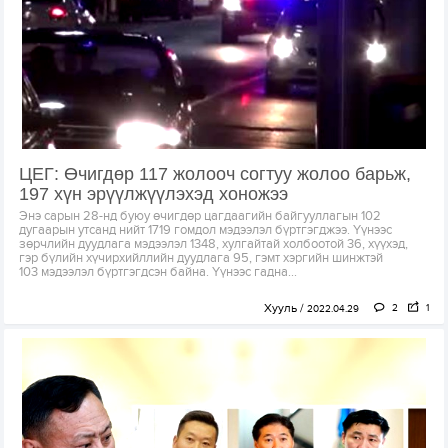
ЦЕГ: Өчигдөр 117 жолооч согтуу жолоо барьж,
197 хүн эрүүлжүүлэхэд хоножээ
Энэ сарын 28-нд буюу өчигдөр цагдаагийн байгууллагын 102
дугаарын утсанд нийт 1719 гомдол мэдээлэл бүртгэгджээ. Үүнээс
зөрчлийн дуудлага мэдээлэл 1348, хулгайтай холбоотой 36, хүүхэд,
гэр бүлийн хүчирхийллийн дуудлага 95, гэмт хэргийн шинжтэй
103 мэдээлэл бүртгэгдсэн байна. Үүнээс гадна...
Хууль
2
1
2022.04.29