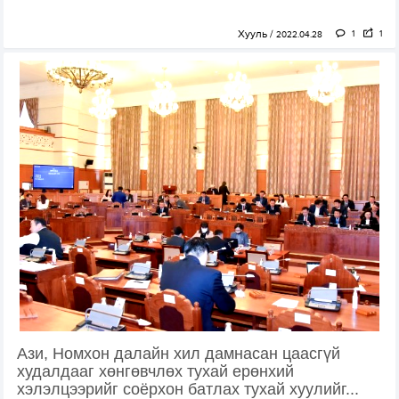
Хууль
1
1
2022.04.28
Ази, Номхон далайн хил дамнасан цаасгүй
худалдааг хөнгөвчлөх тухай ерөнхий
хэлэлцээрийг соёрхон батлах тухай хуулийг...