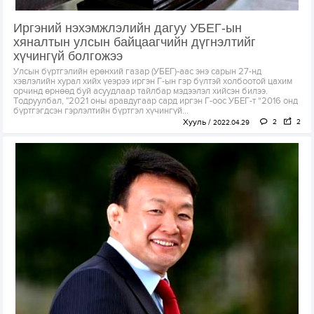
Иргэний нэхэмжлэлийн дагуу УБЕГ-ын
хяналтын улсын байцаагчийн дүгнэлтийг
хүчингүй болгожээ
Улсын бүртгэлийн ерөнхий газар (УБЕГ)-аас энэ сарын 27-нд
хэвлэлийн хурал хийх үеэрээ иргэн Г-ын гэр бүлтэй холбоотой цахим
орчинд өрнөөд буй асуудлаар тайлбар мэдээлэл хийсэн билээ.
Тодруулбал, "2021 оны аравдугаар сард иргэн Г-оос УБЕГ-т “2016 онд
бүртгэгдсэн гэрлэлтийн бүртгэл хүчингүй...
Хууль
2
2
2022.04.29