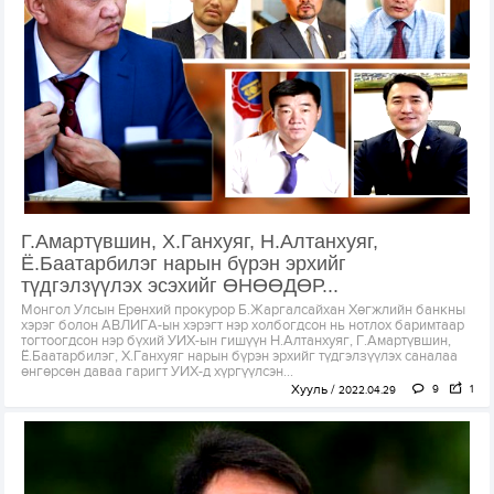
Г.Амартүвшин, Х.Ганхуяг, Н.Алтанхуяг,
Ё.Баатарбилэг нарын бүрэн эрхийг
түдгэлзүүлэх эсэхийг ӨНӨӨДӨР...
Монгол Улсын Ерөнхий прокурор Б.Жаргалсайхан Хөгжлийн банкны
хэрэг болон АВЛИГА-ын хэрэгт нэр холбогдсон нь нотлох баримтаар
тогтоогдсон нэр бүхий УИХ-ын гишүүн Н.Алтанхуяг, Г.Амартүвшин,
Ё.Баатарбилэг, Х.Ганхуяг нарын бүрэн эрхийг түдгэлзүүлэх саналаа
өнгөрсөн даваа гаригт УИХ-д хүргүүлсэн...
Хууль
9
1
2022.04.29