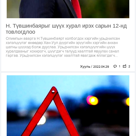
Н. Түвшинбаярыг шүүх хурал ирэх сарын 12-нд
товлогдлоо
Олимпын аварга Н.Түвшинбаярт холбогдох хэргийн урьдчилсан
хэлэлцүүлэг өнөөдөр Хан-Уул дүүргийн эрүүгийн хэргийн анхан
шатны шүүхэд болж дууслаа. Урьдчилсан хэлэлцүүлгийн шүүх
хуралдааныг хохирогч, шүүгдэгч талууд хаалттай явуулах санал
гаргав. Урьдчилсан хэлэлцүүлэг хаалттай явагдаж яллагдагч...
Хууль
1
2
2022.04.29