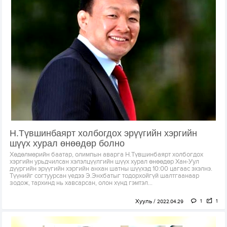
Н.Түвшинбаярт холбогдох эрүүгийн хэргийн
шүүх хурал өнөөдөр болно
Хөдөлмөрийн баатар, олимпын аварга Н.Түвшинбаярт холбогдох
хэргийн урьдчилсан хэлэлцүүлгийн шүүх хурал өнөөдөр Хан-Уул
дүүргийн эрүүгийн хэргийн анхан шатны шүүхэд 10:00 цагаас эхэлнэ.
Түүнийг согтуурсан үедээ Э.Энхбатыг тодорхойгүй шалтгаанаар
зодож, тархинд нь хавсарсан, олон хүнд гэмтэл...
Хууль
1
1
2022.04.29