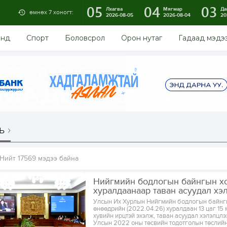
05
04
03
Лхагва
Мягмар
Да
өмнөх 7 хоногт:
2026-08-05
2026-08-04
20
энд
Спорт
Боловсрол
Орон нутаг
Гадаад мэдэ
ь
Нийт 17569 мэдээ байна
Нийгмийн бодлогын байнгын х
хуралдаанаар таван асуудал хэ
Улсын Их Хурлын Нийгмийн бодлогын байнг
өнөөдрийн (2022.04.26) хуралдаан 13 цаг 15 
хувийн ирцтэй эхэлж, таван асуудал хэлэлцлэ
Улсын 2022 оны төсвийн тодотголын төслийн