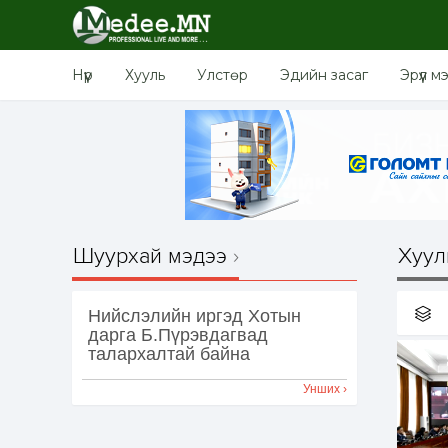
Нүүр
Хууль
Улстөр
Эдийн засаг
Эрүүл м
Шуурхай мэдээ
Хуул
Нийслэлийн иргэд Хотын
дарга Б.Пүрэвдагвад
талархалтай байна
Унших ›