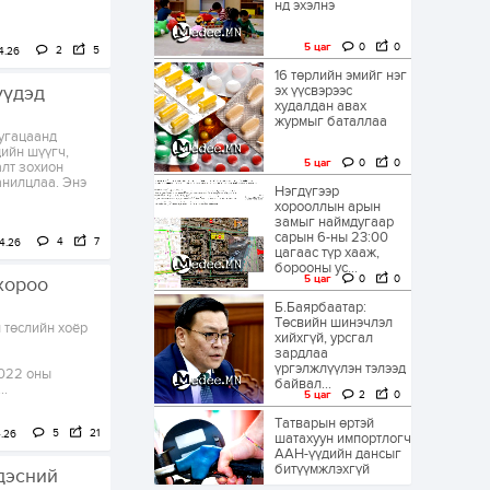
нд эхэлнэ
5 цаг
0
0
2
5
4.26
16 төрлийн эмийг нэг
үүдэд
эх үүсвэрээс
худалдан авах
журмыг баталлаа
угацаанд
дийн шүүгч,
5 цаг
0
0
алт зохион
анилцлаа. Энэ
Нэгдүгээр
хорооллын арын
замыг наймдугаар
сарын 6-ны 23:00
4
7
4.26
цагаас түр хааж,
борооны ус...
5 цаг
0
0
хороо
Б.Баярбаатар:
Төсвийн шинэчлэл
 төслийн хоёр
хийхгүй, урсгал
зардлаа
үргэлжлүүлэн тэлээд
2022 оны
байвал...
..
5 цаг
2
0
Татварын өртэй
5
21
.26
шатахуун импортлогч
ААН-үүдийн дансыг
битүүмжлэхгүй
дэсний