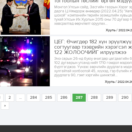
тогтоолын төслийг өргөн мэдүү
Монгол Улсын сайд, Засгийн газрын Хэрэг э
дарга Ц.Нямдорж өнөөдөр (2022.04.25) "Хөт
шохой” компанийн төрийн эзэмшлийн хувьца
тухай Улсын Их Хурлын 2015 оны 70 дугаар 
хавсралтад өөрчлөлт оруулах...
Хууль
2022.04.
ЦЕГ: Өчигдөр 182 хүн эрүүлжүү
согтуугаар тээврийн хэрэгсэл 
122 ЖОЛООЧИЙГ илрүүлжээ
Энэ сарын 26-нд буюу өчигдөр цагдаагийн 
102 дугаарын утсанд нийт 1710 гомдол мэдээл
бүртгэгджээ. Үүнээс зөрчлийн дуудлага мэдээ
хулгайтай холбоотой 45, хүүхэд, гэр бүлийн
дуудлага 90, гэмт хэргийн шинжтэй...
Хууль
2022.04.2
1
2
...
284
285
286
287
288
289
290
»