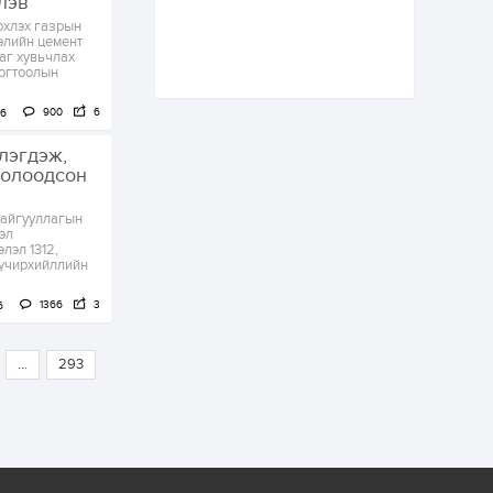
лэв
"Шугаман бус
рхлэх газрын
системийг ойролцоо
өлийн цемент
бодох супер схемүүд"
аг хувьчлах
бүтээл тооцон
тогтоолын
бодох...
1 өдөр
6
3
С.Бямбацогт:
900
6
26
Хэлэлцүүлгээс илүү
хэрэгжилт,
лэгдэж,
амлалтаас илүү
жолоодсон
бодит үр дүн чухал
1 өдөр
0
0
байгууллагын
Неймар зодог тайлах
эл
эсэхээ 12 дугаар сард
лэл 1312,
шийднэ
 хүчирхийллийн
1366
3
6
1 өдөр
0
3
Нийслэлийн 30
дугаар сургуулийг 10
...
293
дугаар сарын 1-нд
ашиглалтад оруулна
1 өдөр
0
0
Морингийн давааны
замаас “Барилгын