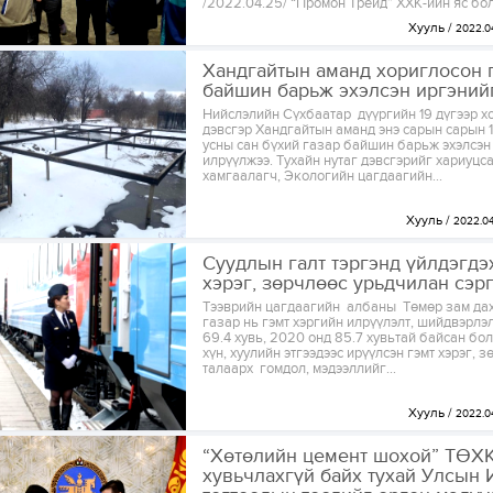
/2022.04.25/ “Промон Трейд” ХХК-ийн яс бол
Хууль
2022.0
Хандгайтын аманд хориглосон 
байшин барьж эхэлсэн иргэний
Нийслэлийн Сүхбаатар дүүргийн 19 дүгээр х
дэвсгэр Хандгайтын аманд энэ сарын сарын 1
усны сан бүхий газар байшин барьж эхэлсэн
илрүүлжээ. Тухайн нутаг дэвсгэрийг хариуцс
хамгаалагч, Экологийн цагдаагийн...
Хууль
2022.0
Суудлын галт тэргэнд үйлдэгдэ
хэрэг, зөрчлөөс урьдчилан сэр
Тээврийн цагдаагийн албаны Төмөр зам да
газар нь гэмт хэргийн илрүүлэлт, шийдвэрлэ
69.4 хувь, 2020 онд 85.7 хувьтай байсан бол
хүн, хуулийн этгээдээс ирүүлсэн гэмт хэрэг, 
талаарх гомдол, мэдээллийг...
Хууль
2022.0
“Хөтөлийн цемент шохой” ТӨХК
хувьчлахгүй байх тухай Улсын