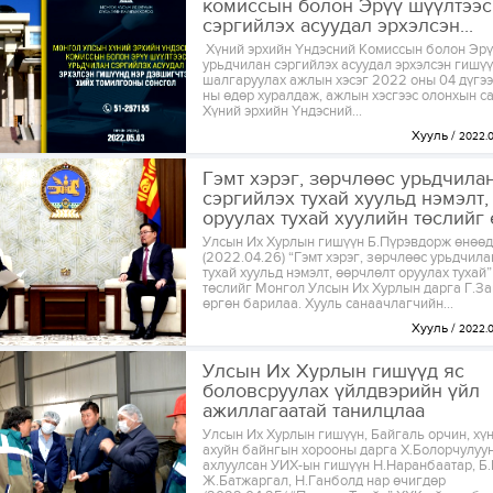
комиссын болон Эрүү шүүлтээс
сэргийлэх асуудал эрхэлсэн...
Хүний эрхийн Үндэсний Комиссын болон Эрү
урьдчилан сэргийлэх асуудал эрхэлсэн гишү
шалгаруулах ажлын хэсэг 2022 оны 04 дүгээ
ны өдөр хуралдаж, ажлын хэсгээс олонхын с
Хүний эрхийн Үндэсний...
Хууль
2022.
Гэмт хэрэг, зөрчлөөс урьдчила
сэргийлэх тухай хуульд нэмэлт,
оруулах тухай хуулийн төслийг ө
Улсын Их Хурлын гишүүн Б.Пүрэвдорж өнөө
(2022.04.26) “Гэмт хэрэг, зөрчлөөс урьдчила
тухай хуульд нэмэлт, өөрчлөлт оруулах тухай”
төслийг Монгол Улсын Их Хурлын дарга Г.З
өргөн барилаа. Хууль санаачлагчийн...
Хууль
2022.
Улсын Их Хурлын гишүүд яс
боловсруулах үйлдвэрийн үйл
ажиллагаатай танилцлаа
Улсын Их Хурлын гишүүн, Байгаль орчин, хү
ахуйн байнгын хорооны дарга Х.Болорчулуу
ахлуулсан УИХ-ын гишүүн Н.Наранбаатар, Б.
Ж.Батжаргал, Н.Ганболд нар өчигдөр