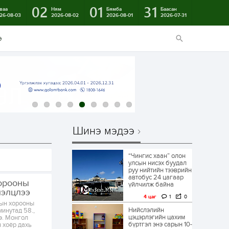
02
01
31
ваа
Ням
Бямба
Баасан
26-08-03
2026-08-02
2026-08-01
2026-07-31
э
Шинэ мэдээ
“Чингис хаан” олон
улсын нисэх буудал
руу нийтийн тээврийн
автобус 24 цагаар
орооны
үйлчилж байна
лэлцлээ
4 цаг
1
0
ын хорооны
Нийслэлийн
минутад 58.,
цэцэрлэгийн цахим
э. Монгол
бүртгэл энэ сарын 10-
 хоёр дахь