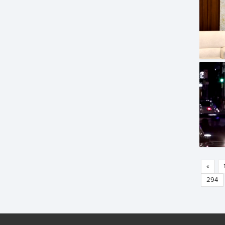
«
294