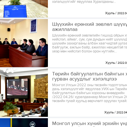
хэлэлцүүлгийг явууллаа Хуралдааны...
Хууль
2022.0
Шүүхийн ерөнхий зөвлөл шүүх
ажиллалаа
Шүүхийн ерөнхий зөвлөлийн гишүүд ойрын х
нийслэл, аймаг, сум, сум дундын нийт шүүхүү
шүүхийн захиргааны албан хаагчидтай уулз
байгуулж, ажлын байр, ажиллах нөхцөлтэй т
үеэр мөн нийслэл болон орон нутгийн...
Хууль
2022.0
Төрийн байгуулалтын байнгын 
гурван асуудлыг хэлэлцлээ
Монгол Улсын 2022 оны төсвийн тодотголын
дахь хэлэлцүүлгийг явууллаа УИХ-ын Төрийн
байгуулалтын байнгын хорооны өнөөдрийн
/2022.04.26/ хуралдаанаар Монгол Улсын 
төсвийн тухай хуульд өөрчлөлт оруулах тухай.
Хууль
2022.04
Монгол улсын хүний эрхийн үн