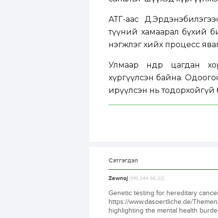
АТГ-аас Д.Эрдэнэбилэгээ
түүний хамаарал бүхий б
нэгжлэг хийх процесс яваг
Улмаар өнөөдөр цагдан 
хүргүүлсэн байна. Одоого
ирүүлсэн нь тодорхойгүй б
Сэтгэгдэл
Zawnoj
[170.244.95.22]
Genetic testing for hereditary canc
https://www.dasoertliche.de/Themen
highlighting the mental health burd