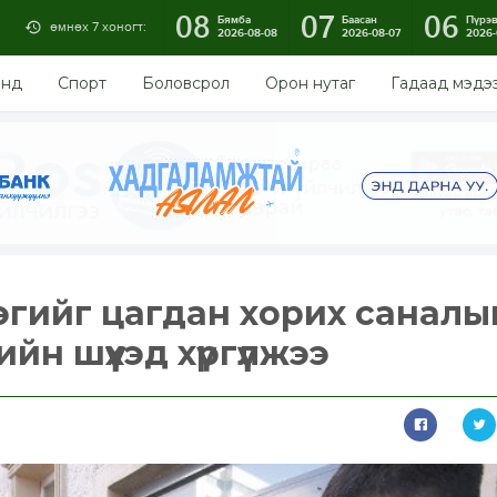
08
07
06
Бямба
Баасан
Пүрэ
өмнөх 7 хоногт:
2026-08-08
2026-08-07
2026-
энд
Спорт
Боловсрол
Орон нутаг
Гадаад мэдэ
гийг цагдан хорих саналы
ийн шүүхэд хүргүүлжээ