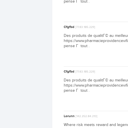
pense Г tout .
Cfgfbd
[77.83.185.229]
Des produits de qualitГ© au meilleur
https://www.pharmacieprovidencevif
pense Г tout .
Cfgfbd
[77.83.185.229]
Des produits de qualitГ© au meilleur
https://www.pharmacieprovidencevif
pense Г tout .
Lorunn
[142.252.84.213]
Where risk meets reward and legends