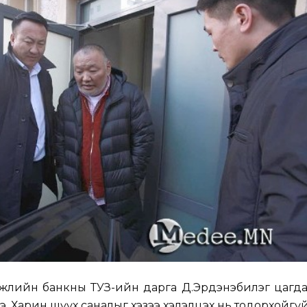
гжлийн банкны ТУЗ-ийн дарга Д.Эрдэнэбилэг цагда
. Харин шүүх саналыг хэзээ хэлэлцэх нь тодорхойгүй