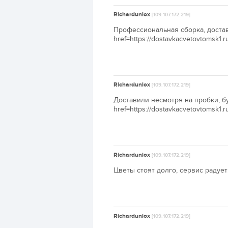
Richardunlox
[109.107.172.219]
Профессиональная сборка, достав
href=https://dostavkacvetovtomsk1.
Richardunlox
[109.107.172.219]
Доставили несмотря на пробки, б
href=https://dostavkacvetovtomsk1.
Richardunlox
[109.107.172.219]
Цветы стоят долго, сервис радует.
Richardunlox
[109.107.172.219]