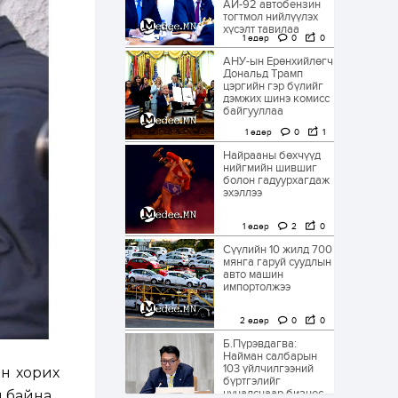
АИ-92 автобензин
тогтмол нийлүүлэх
хүсэлт тавилаа
1 өдөр
0
0
АНУ-ын Ерөнхийлөгч
Дональд Трамп
цэргийн гэр бүлийг
дэмжих шинэ комисс
байгууллаа
1 өдөр
0
1
Найрааны бөхчүүд
нийгмийн шившиг
болон гадуурхагдаж
эхэллээ
1 өдөр
2
0
Сүүлийн 10 жилд 700
мянга гаруй суудлын
авто машин
импортолжээ
2 өдөр
0
0
Б.Пүрэвдагва:
Найман салбарын
103 үйлчилгээний
н хорих
бүртгэлийг
цуцалснаар бизнес
 байна.