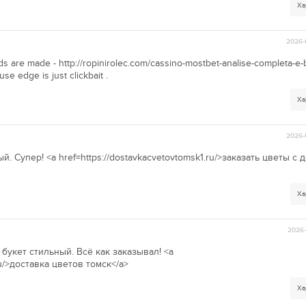
Ха
2026-
 are made - http://ropinirolec.com/cassino-mostbet-analise-completa-e
e edge is just clickbait .
Ха
2026-
. Супер! <a href=https://dostavkacvetovtomsk1.ru/>заказать цветы с 
Ха
2026-
 букет стильный. Всё как заказывал! <a
ru/>доставка цветов томск</a>
Ха