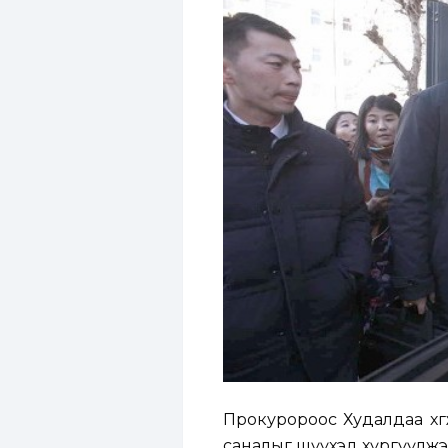
Прокуророос Худалдаа хө
саналыг шүүхэд хүргүүлжээ