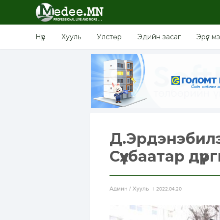
Нүүр
Хууль
Улстөр
Эдийн засаг
Эрүүл м
Д.Эрдэнэбилэ
Сүхбаатар дүүрг
Aдмин / Хууль
2022.04.20