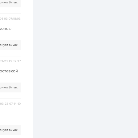
риулт бичих
3 өдөр
1
0
Нөөцийн махны
04-03 07:18:03
худалдаа,
борлуулалтыг
-bonus-
нээлттэй ил тод
болгоно
3 өдөр
0
0
риулт бичих
ЗГ: Автобензин,
дизель түлшний
онцгой албан
03-23 19:32:37
татварыг тэглэлээ
доставкой
3 өдөр
3
0
З.Мэндсайхан:
Хүнсний нөөцийг
риулт бичих
бэлтгэх агуулах,
зоорь бэлтгэх ААН-
үүдэд хөнгөлөлттэй
зээл олгоно
03-23 07:14:10
3 өдөр
2
0
Европ дахь
монголчуудын
соёлын наадам
боллоо
риулт бичих