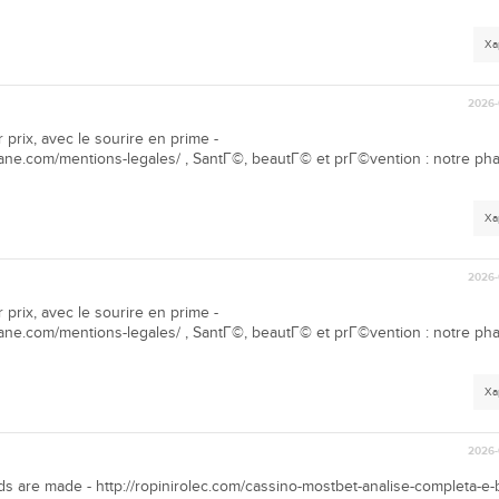
Ха
2026-
 prix, avec le sourire en prime -
ane.com/mentions-legales/ , SantГ©, beautГ© et prГ©vention : notre ph
Ха
2026-
 prix, avec le sourire en prime -
ane.com/mentions-legales/ , SantГ©, beautГ© et prГ©vention : notre ph
Ха
2026-
 are made - http://ropinirolec.com/cassino-mostbet-analise-completa-e