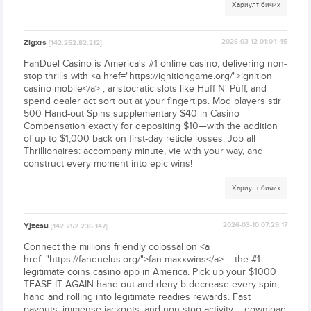
Хариулт бичих
Zlgxrs
2026-03-12 01:04:45
[142.252.82.212]
FanDuel Casino is America's #1 online casino, delivering non-
stop thrills with <a href="https://ignitiongame.org/">ignition
casino mobile</a> , aristocratic slots like Huff N' Puff, and
spend dealer act sort out at your fingertips. Mod players stir
500 Hand-out Spins supplementary $40 in Casino
Compensation exactly for depositing $10—with the addition
of up to $1,000 back on first-day reticle losses. Job all
Thrillionaires: accompany minute, vie with your way, and
construct every moment into epic wins!
Хариулт бичих
Yjzcsu
2026-03-10 07:29:17
[142.252.236.147]
Connect the millions friendly colossal on <a
href="https://fanduelus.org/">fan maxxwins</a> – the #1
legitimate coins casino app in America. Pick up your $1000
TEASE IT AGAIN hand-out and deny b decrease every spin,
hand and rolling into legitimate readies rewards. Fast
payouts, immense jackpots, and non-stop activity – download