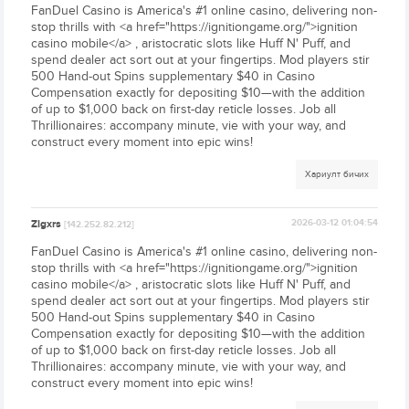
FanDuel Casino is America's #1 online casino, delivering non-
stop thrills with <a href="https://ignitiongame.org/">ignition
casino mobile</a> , aristocratic slots like Huff N' Puff, and
spend dealer act sort out at your fingertips. Mod players stir
500 Hand-out Spins supplementary $40 in Casino
Compensation exactly for depositing $10—with the addition
of up to $1,000 back on first-day reticle losses. Job all
Thrillionaires: accompany minute, vie with your way, and
construct every moment into epic wins!
Хариулт бичих
Zlgxrs
2026-03-12 01:04:54
[142.252.82.212]
FanDuel Casino is America's #1 online casino, delivering non-
stop thrills with <a href="https://ignitiongame.org/">ignition
casino mobile</a> , aristocratic slots like Huff N' Puff, and
spend dealer act sort out at your fingertips. Mod players stir
500 Hand-out Spins supplementary $40 in Casino
Compensation exactly for depositing $10—with the addition
of up to $1,000 back on first-day reticle losses. Job all
Thrillionaires: accompany minute, vie with your way, and
construct every moment into epic wins!