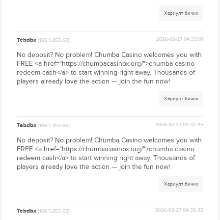
Хариулт бичих
Tebdbx
2026-02-27 04:33:01
[166.1.253.63]
No deposit? No problem! Chumba Casino welcomes you with
FREE <a href="https://chumbacasinox.org/">chumba casino
redeem cash</a> to start winning right away. Thousands of
players already love the action — join the fun now!
Хариулт бичих
Tebdbx
2026-02-27 04:32:45
[166.1.253.63]
No deposit? No problem! Chumba Casino welcomes you with
FREE <a href="https://chumbacasinox.org/">chumba casino
redeem cash</a> to start winning right away. Thousands of
players already love the action — join the fun now!
Хариулт бичих
Tebdbx
2026-02-27 04:32:33
[166.1.253.63]