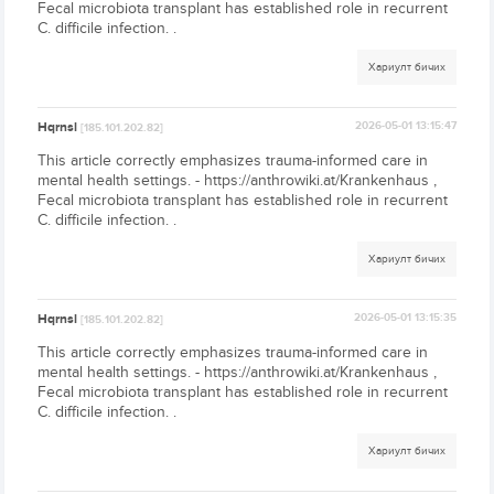
Fecal microbiota transplant has established role in recurrent
C. difficile infection. .
Хариулт бичих
Hqrnsl
2026-05-01 13:15:47
[185.101.202.82]
This article correctly emphasizes trauma-informed care in
mental health settings. - https://anthrowiki.at/Krankenhaus ,
Fecal microbiota transplant has established role in recurrent
C. difficile infection. .
Хариулт бичих
Hqrnsl
2026-05-01 13:15:35
[185.101.202.82]
This article correctly emphasizes trauma-informed care in
mental health settings. - https://anthrowiki.at/Krankenhaus ,
Fecal microbiota transplant has established role in recurrent
C. difficile infection. .
Хариулт бичих