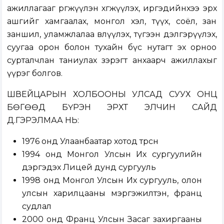
ажиллагааг өргөжүүлэн хөгжүүлэх, иргэдийнхээ эрх
ашгийг хамгаалах, монгол хэл, түүх, соёл, зан
заншил, уламжлалаа өвлүүлэх, түгээн дэлгэрүүлэх,
суугаа орон болон тухайн бүс нутагт эх орноо
сурталчлан таниулах зэрэгт анхаарч ажиллахыг
үүрэг болгов.
ШВЕЙЦАРЫН ХОЛБООНЫ УЛСАД СУУХ ОНЦ
БӨГӨӨД БҮРЭН ЭРХТ ЭЛЧИН САЙД
Д.ГЭРЭЛМАА НЬ:
1976 онд Улаанбаатар хотод төрсөн
1994 онд Монгол Улсын Их сургуулийн
дэргэдэх Лицей дунд сургууль
1998 онд Монгол Улсын Их сургууль, олон
улсын харилцааны мэргэжилтэн, франц
судлал
2000 онд Франц Улсын Засаг захиргааны