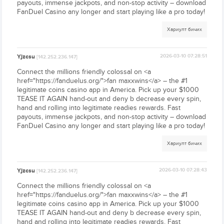
payouts, immense jackpots, and non-stop activity – download
FanDuel Casino any longer and start playing like a pro today!
Хариулт бичих
Yjzcsu
2026-03-10 07:28:51
[142.252.236.147]
Connect the millions friendly colossal on <a
href="https://fanduelus.org/">fan maxxwins</a> – the #1
legitimate coins casino app in America. Pick up your $1000
TEASE IT AGAIN hand-out and deny b decrease every spin,
hand and rolling into legitimate readies rewards. Fast
payouts, immense jackpots, and non-stop activity – download
FanDuel Casino any longer and start playing like a pro today!
Хариулт бичих
Yjzcsu
2026-03-10 07:28:43
[142.252.236.147]
Connect the millions friendly colossal on <a
href="https://fanduelus.org/">fan maxxwins</a> – the #1
legitimate coins casino app in America. Pick up your $1000
TEASE IT AGAIN hand-out and deny b decrease every spin,
hand and rolling into legitimate readies rewards. Fast