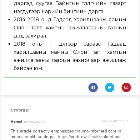
дэргэд суугаа Байнгын төлөөлөгчийн газарт
нэгдүгээр нарийн бичгийн дарга,
2014-2018 онд Гадаад харилцааны яамны
Олон талт хамтын ажиллагааны газрын
дэд захирал,
2018 оны 11 дүгээр сараас Гадаад
харилцааны яамны Олон талт хамтын
ажиллагааны газрын захирлаар ажиллаж
байсан юм.
Сэтгэгдэл
Hqrnsl
2026-05-01 13:16:19
[185.101.202.82]
This article correctly emphasizes trauma-informed care in
mental health settings. - https://anthrowiki.at/Krankenhaus ,