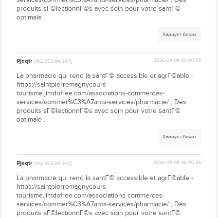
produits sГ©lectionnГ©s avec soin pour votre santГ©
optimale .
Хариулт бичих
Pjeqtr
2026-04-08 06:40:35
[142.252.84.243]
La pharmacie qui rend la santГ© accessible et agrГ©able -
https://saintpierremagnycours-
tourisme.jimdofree.com/associations-commerces-
services/commer%C3%A7ants-services/pharmacie/ , Des
produits sГ©lectionnГ©s avec soin pour votre santГ©
optimale .
Хариулт бичих
Pjeqtr
2026-04-08 06:40:26
[142.252.84.243]
La pharmacie qui rend la santГ© accessible et agrГ©able -
https://saintpierremagnycours-
tourisme.jimdofree.com/associations-commerces-
services/commer%C3%A7ants-services/pharmacie/ , Des
produits sГ©lectionnГ©s avec soin pour votre santГ©