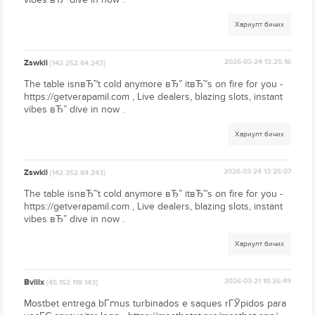
Хариулт бичих
Zswkii
2026-03-24 13:25:16
[142.252.84.243]
The table isnвЂ™t cold anymore вЂ” itвЂ™s on fire for you -
https://getverapamil.com , Live dealers, blazing slots, instant
vibes вЂ” dive in now .
Хариулт бичих
Zswkii
2026-03-24 13:25:07
[142.252.84.243]
The table isnвЂ™t cold anymore вЂ” itвЂ™s on fire for you -
https://getverapamil.com , Live dealers, blazing slots, instant
vibes вЂ” dive in now .
Хариулт бичих
Bvilix
2026-03-21 10:26:49
[45.152.118.143]
Mostbet entrega bГґnus turbinados e saques rГЎpidos para