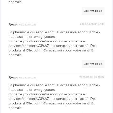
optimale .
Хариулт бичих
Pjeqtr
2026-04-08 06:40:16
[142.252.84.243]
La pharmacie qui rend la santГ© accessible et agrГ©able -
https://saintpierremagnycours-
tourisme.jimdofree.com/associations-commerces-
services/commer%C3%A7ants-services/pharmacie/ , Des
produits sГ©lectionnГ©s avec soin pour votre santГ©
optimale .
Хариулт бичих
Pjeqtr
2026-04-08 06:40:02
[142.252.84.243]
La pharmacie qui rend la santГ© accessible et agrГ©able -
https://saintpierremagnycours-
tourisme.jimdofree.com/associations-commerces-
services/commer%C3%A7ants-services/pharmacie/ , Des
produits sГ©lectionnГ©s avec soin pour votre santГ©
optimale .