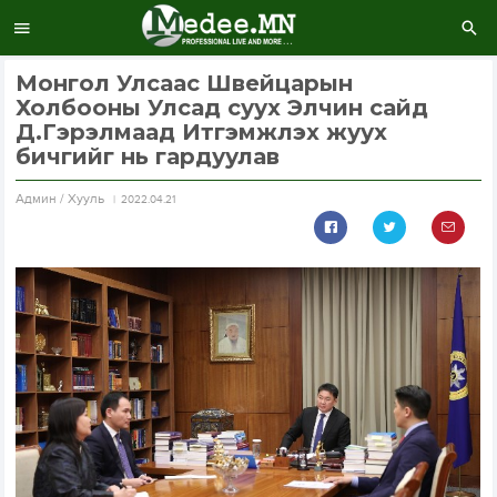
Монгол Улсаас Швейцарын
Холбооны Улсад суух Элчин сайд
Д.Гэрэлмаад Итгэмжлэх жуух
бичгийг нь гардуулав
Aдмин / Хууль
2022.04.21