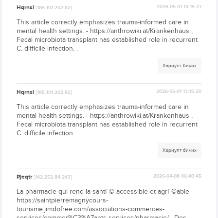
Hqrnsl
2026-05-01 13:15:27
[185.101.202.82]
This article correctly emphasizes trauma-informed care in
mental health settings. - https://anthrowiki.at/Krankenhaus ,
Fecal microbiota transplant has established role in recurrent
C. difficile infection. .
Хариулт бичих
Hqrnsl
2026-05-01 13:15:20
[185.101.202.82]
This article correctly emphasizes trauma-informed care in
mental health settings. - https://anthrowiki.at/Krankenhaus ,
Fecal microbiota transplant has established role in recurrent
C. difficile infection. .
Хариулт бичих
Pjeqtr
2026-04-08 06:40:45
[142.252.84.243]
La pharmacie qui rend la santГ© accessible et agrГ©able -
https://saintpierremagnycours-
tourisme.jimdofree.com/associations-commerces-
services/commer%C3%A7ants-services/pharmacie/ , Des