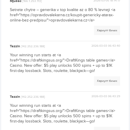
Mjueac
2026-03-05 18:14:17
[166.1.253.113]
Setrete chytre – generika v top kvalite az o 80 % levneji <a
href="https://opravdovalekarna.cz/koupit-genericky-atarax-
online-bez-predpisu/">opravdovalekarna.cz</a>
Хариулт бичих
Tazzln
2026-03-03 06:43:40
[142.252.236.188]
Your winning run starts at <a
href="https://draftkingsus.org/">DraftKings table games</a>
Casino. New offer: $5 play unlocks 500 spins + up to $1K
first-day lossback. Slots, roulette, blackjack—go!
Хариулт бичих
Tazzln
2026-03-03 06:43:29
[142.252.236.188]
Your winning run starts at <a
href="https://draftkingsus.org/">DraftKings table games</a>
Casino. New offer: $5 play unlocks 500 spins + up to $1K
first-day lossback. Slots, roulette, blackjack—go!