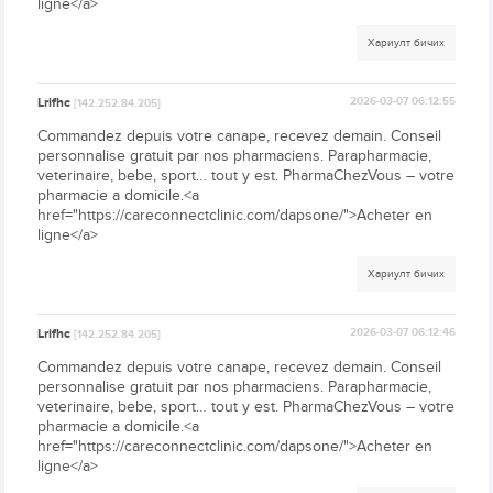
ligne</a>
Хариулт бичих
Lrifhc
2026-03-07 06:12:55
[142.252.84.205]
Commandez depuis votre canape, recevez demain. Conseil
personnalise gratuit par nos pharmaciens. Parapharmacie,
veterinaire, bebe, sport… tout y est. PharmaChezVous – votre
pharmacie a domicile.<a
href="https://careconnectclinic.com/dapsone/">Acheter en
ligne</a>
Хариулт бичих
Lrifhc
2026-03-07 06:12:46
[142.252.84.205]
Commandez depuis votre canape, recevez demain. Conseil
personnalise gratuit par nos pharmaciens. Parapharmacie,
veterinaire, bebe, sport… tout y est. PharmaChezVous – votre
pharmacie a domicile.<a
href="https://careconnectclinic.com/dapsone/">Acheter en
ligne</a>