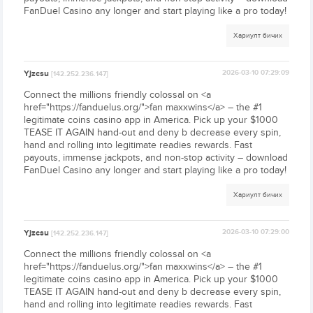
FanDuel Casino any longer and start playing like a pro today!
Хариулт бичих
Yjzcsu
2026-03-10 07:29:09
[142.252.236.147]
Connect the millions friendly colossal on <a
href="https://fanduelus.org/">fan maxxwins</a> – the #1
legitimate coins casino app in America. Pick up your $1000
TEASE IT AGAIN hand-out and deny b decrease every spin,
hand and rolling into legitimate readies rewards. Fast
payouts, immense jackpots, and non-stop activity – download
FanDuel Casino any longer and start playing like a pro today!
Хариулт бичих
Yjzcsu
2026-03-10 07:29:00
[142.252.236.147]
Connect the millions friendly colossal on <a
href="https://fanduelus.org/">fan maxxwins</a> – the #1
legitimate coins casino app in America. Pick up your $1000
TEASE IT AGAIN hand-out and deny b decrease every spin,
hand and rolling into legitimate readies rewards. Fast