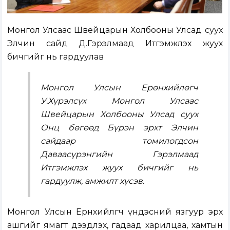
Монгол Улсаас Швейцарын Холбооны Улсад суух
Элчин сайд Д.Гэрэлмаад Итгэмжлэх жуух
бичгийг нь гардуулав
Монгол Улсын Ерөнхийлөгч
У.Хүрэлсүх Монгол Улсаас
Швейцарын Холбооны Улсад суух
Онц бөгөөд Бүрэн эрхт Элчин
сайдаар томилогдсон
Даваасүрэнгийн Гэрэлмаад
Итгэмжлэх жуух бичгийг нь
гардуулж, амжилт хүсэв.
Монгол Улсын Ерөнхийлөгч үндэсний язгуур эрх
ашгийг ямагт дээдлэх, гадаад харилцаа, хамтын