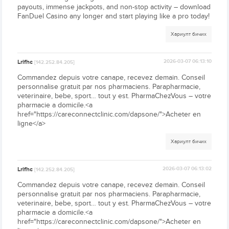
payouts, immense jackpots, and non-stop activity – download
FanDuel Casino any longer and start playing like a pro today!
Хариулт бичих
Lrifhc
2026-03-07 06:13:10
[142.252.84.205]
Commandez depuis votre canape, recevez demain. Conseil
personnalise gratuit par nos pharmaciens. Parapharmacie,
veterinaire, bebe, sport… tout y est. PharmaChezVous – votre
pharmacie a domicile.<a
href="https://careconnectclinic.com/dapsone/">Acheter en
ligne</a>
Хариулт бичих
Lrifhc
2026-03-07 06:13:02
[142.252.84.205]
Commandez depuis votre canape, recevez demain. Conseil
personnalise gratuit par nos pharmaciens. Parapharmacie,
veterinaire, bebe, sport… tout y est. PharmaChezVous – votre
pharmacie a domicile.<a
href="https://careconnectclinic.com/dapsone/">Acheter en