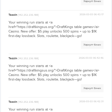
Хариулт бичих
Tazzln
2026-03-03 06:43:17
[142.252.236.188]
Your winning run starts at <a
href="https://draftkingsus.org/">DraftKings table games</a>
Casino. New offer: $5 play unlocks 500 spins + up to $1K
first-day lossback. Slots, roulette, blackjack—go!
Хариулт бичих
Tazzln
2026-03-03 06:42:46
[142.252.236.188]
Your winning run starts at <a
href="https://draftkingsus.org/">DraftKings table games</a>
Casino. New offer: $5 play unlocks 500 spins + up to $1K
first-day lossback. Slots, roulette, blackjack—go!
Хариулт бичих
Tazzln
2026-03-03 06:42:31
[142.252.236.188]
Your winning run starts at <a