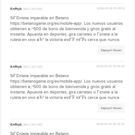
Knfhyk
2026-03-16 10:40:12
[166.1.251.101]
SiГ©ntete imparable en Betano
https://betanogame.org/es/mobile-app/. Los nuevos usuarios
obtienen в‚¬500 de bono de bienvenida y giros gratis al
instante. Apuesta en deportes, gira carretes o Гєnete a la
ruleta en vivo вЂ“ la victoria estГЎ mГЎs cerca que nunca.
Хариулт бичих
Knfhyk
2026-03-16 10:40:02
[166.1.251.101]
SiГ©ntete imparable en Betano
https://betanogame.org/es/mobile-app/. Los nuevos usuarios
obtienen в‚¬500 de bono de bienvenida y giros gratis al
instante. Apuesta en deportes, gira carretes o Гєnete a la
ruleta en vivo вЂ“ la victoria estГЎ mГЎs cerca que nunca.
Хариулт бичих
Knfhyk
2026-03-16 10:39:50
[166.1.251.101]
SiГ©ntete imparable en Betano