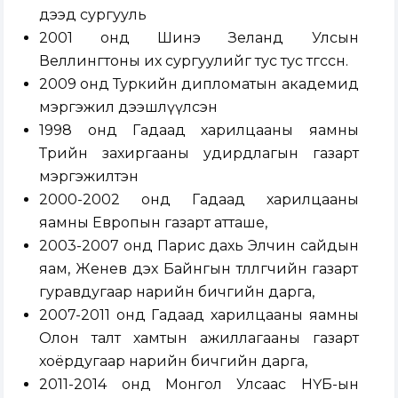
дээд сургууль
2001 онд Шинэ Зеланд Улсын
Веллингтоны их сургуулийг тус тус төгссөн.
2009 онд Туркийн дипломатын академид
мэргэжил дээшлүүлсэн
1998 онд Гадаад харилцааны яамны
Төрийн захиргааны удирдлагын газарт
мэргэжилтэн
2000-2002 онд Гадаад харилцааны
яамны Европын газарт атташе,
2003-2007 онд Парис дахь Элчин сайдын
яам, Женев дэх Байнгын төлөөлөгчийн газарт
гуравдугаар нарийн бичгийн дарга,
2007-2011 онд Гадаад харилцааны яамны
Олон талт хамтын ажиллагааны газарт
хоёрдугаар нарийн бичгийн дарга,
2011-2014 онд Монгол Улсаас НҮБ-ын