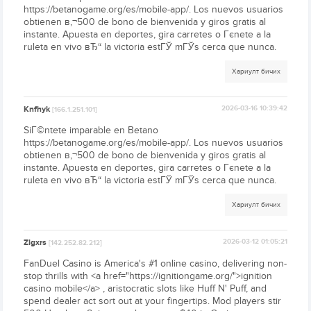
https://betanogame.org/es/mobile-app/. Los nuevos usuarios
obtienen в‚¬500 de bono de bienvenida y giros gratis al
instante. Apuesta en deportes, gira carretes o Гєnete a la
ruleta en vivo вЂ“ la victoria estГЎ mГЎs cerca que nunca.
Хариулт бичих
Knfhyk
2026-03-16 10:39:42
[166.1.251.101]
SiГ©ntete imparable en Betano
https://betanogame.org/es/mobile-app/. Los nuevos usuarios
obtienen в‚¬500 de bono de bienvenida y giros gratis al
instante. Apuesta en deportes, gira carretes o Гєnete a la
ruleta en vivo вЂ“ la victoria estГЎ mГЎs cerca que nunca.
Хариулт бичих
Zlgxrs
2026-03-12 01:05:21
[142.252.82.212]
FanDuel Casino is America's #1 online casino, delivering non-
stop thrills with <a href="https://ignitiongame.org/">ignition
casino mobile</a> , aristocratic slots like Huff N' Puff, and
spend dealer act sort out at your fingertips. Mod players stir