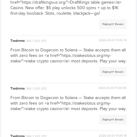
href="https://draftkingsus.org/">DraftKings table games</a>
Casino. New offer: $5 play unlocks 500 spins + up to $1K
first-day lossback. Slots, roulette, blackjack—go!
Хариулт бичих
Twdnmo
2026-03-01 11:05:14
[166.1.253.217]
From Bitcoin to Dogecoin to Solana — Stake accepts them all
with zero fees on <a href="https://stakeslotus.org/my-
stake/">stake crypto casino</a> most deposits. Play your way.
Хариулт бичих
Twdnmo
2026-03-01 11:04:45
[166.1.253.217]
From Bitcoin to Dogecoin to Solana — Stake accepts them all
with zero fees on <a href="https://stakeslotus.org/my-
stake/">stake crypto casino</a> most deposits. Play your way.
Хариулт бичих
Twdnmo
2026-03-01 11:04:19
[166.1.253.217]