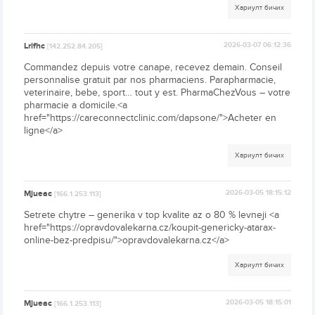
Хариулт бичих
Lrifhc
2026-03-07 06:12:36
[142.252.84.205]
Commandez depuis votre canape, recevez demain. Conseil
personnalise gratuit par nos pharmaciens. Parapharmacie,
veterinaire, bebe, sport… tout y est. PharmaChezVous – votre
pharmacie a domicile.<a
href="https://careconnectclinic.com/dapsone/">Acheter en
ligne</a>
Хариулт бичих
Mjueac
2026-03-05 18:15:12
[166.1.253.113]
Setrete chytre – generika v top kvalite az o 80 % levneji <a
href="https://opravdovalekarna.cz/koupit-genericky-atarax-
online-bez-predpisu/">opravdovalekarna.cz</a>
Хариулт бичих
Mjueac
2026-03-05 18:15:01
[166.1.253.113]