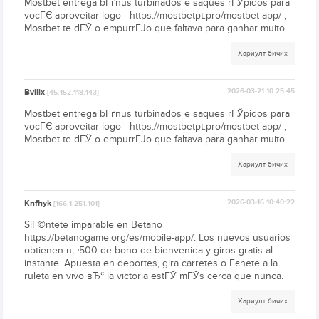
Mostbet entrega bГґnus turbinados e saques rГЎpidos para
vocГЄ aproveitar logo - https://mostbetpt.pro/mostbet-app/ ,
Mostbet te dГЎ o empurrГЈo que faltava para ganhar muito .
Хариулт бичих
Bvilix
2026-03-21 10:25:45
[45.152.118.143]
Mostbet entrega bГґnus turbinados e saques rГЎpidos para
vocГЄ aproveitar logo - https://mostbetpt.pro/mostbet-app/ ,
Mostbet te dГЎ o empurrГЈo que faltava para ganhar muito .
Хариулт бичих
Knfhyk
2026-03-16 10:40:22
[166.1.251.101]
SiГ©ntete imparable en Betano
https://betanogame.org/es/mobile-app/. Los nuevos usuarios
obtienen в‚¬500 de bono de bienvenida y giros gratis al
instante. Apuesta en deportes, gira carretes o Гєnete a la
ruleta en vivo вЂ“ la victoria estГЎ mГЎs cerca que nunca.
Хариулт бичих