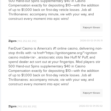
500 Hand-out Spins supplementary $40 in Casino
Compensation exactly for depositing $10—with the addition
of up to $1,000 back on first-day reticle losses. Job all
Thrillionaires: accompany minute, vie with your way, and
construct every moment into epic wins!
Хариулт бичих
Zlgxrs
2026-03-12 01:05:11
[142.252.82.212]
FanDuel Casino is America's #1 online casino, delivering non-
stop thrills with <a href="https://ignitiongame.org/">ignition
casino mobile</a> , aristocratic slots like Huff N' Puff, and
spend dealer act sort out at your fingertips. Mod players stir
500 Hand-out Spins supplementary $40 in Casino
Compensation exactly for depositing $10—with the addition
of up to $1,000 back on first-day reticle losses. Job all
Thrillionaires: accompany minute, vie with your way, and
construct every moment into epic wins!
Хариулт бичих
Zlgxrs
2026-03-12 01:05:02
[142.252.82.212]