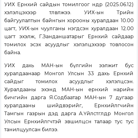
УИХ Ерөнхий сайдын томилгоог өнөөдөр (2025.06.12)
хэлэлцэхээр төлөвлөжээ. УИХ-ын Төрийн
байгуулалтын байнгын хорооны хуралдаан 10.00
цагт, УИХ-ын чуулганы нэгдсэн хуралдаан 12.00
цагт эхэлж, Г.Занданшатарыг Ерөнхий сайдаар
томилох эсэх асуудлыг хэлэлцэхээр товлосон
байна.
УИХ дахь МАН-ын бүлгийн ээлжит бус
хуралдаанаар Монгол Улсын 33 дахь Ерөнхий
сайдыг томилох асуудлыг хэлэлцсэн.
Хуралдааны эхэнд МАН-ын ерөнхий нарийн
бичгийн дарга Я.Содбаатар МАН-ын 7 дугаар
хуралдааны шийдвэрийг, Ерөнхийлөгчийн
Тамгын газрын дэд дарга А.Үйлстөгөлдөр Монгол
Улсын Ерөнхийлөгчтэй зөвшилцсөн талаар тус тус
танилцуулсан билээ.