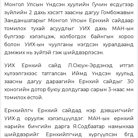
Монгол Улсын Үндсэн хуулийн Гучин есдүгээр
зүйлийн 2 дахь хэсэгт заасны дагуу Гомбожавын
Занданшатарыг Монгол Улсын Ерөнхий сайдаар
томилох тухай асуудлыг УИХ дахь МАН-ын
бүлгээр хэлэлцэж, холбогдох байнгын хороо
болон УИХ-ын чуулганы нэгдсэн хуралдаанд
дэмжих нь зүйтэй гэж шийдвэрлэсэн.
УИХ Ерөнхий сайд Л.Оюун-Эрдэнэд итгэл
хүлээлгэхээс татгалсан. Иймд Үндсэн хуульд
заасны дагуу дараагийн Ерөнхий сайдыг 30
хоногийн дотор буюу долдугаар сарын 3-наас өмнө
томилох ёстой.
Ерөнхийлөгч Ерөнхий сайдад нэр дэвшигчийг
УИХ-д оруулж хэлэлцүүлдэг. МАН-ын ерөнхий
нарийн бичгийн дарга Я.Содбаатар намынхаа
шийдвэрийг Ерөнхийлөгчид хүргүүлсэн бөгөөд