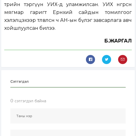
төрийн тэргүүн УИХ-д уламжилсан. УИХ өнгөрсөн
мягмар гаригт Ерөнхий сайдын томилгоог
хэлэлцэхээр төлөвлөсөн ч АН-ын бүлэг завсарлага авч
хойшлуулсан билээ.
Б.ЖАРГАЛ
Сэтгэгдэл
0
сэтгэгдэл байна