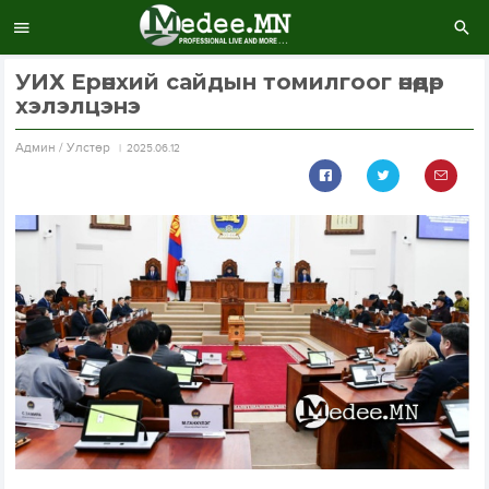
УИХ Ерөнхий сайдын томилгоог өнөөдөр
хэлэлцэнэ
Aдмин / Улстөр
2025.06.12