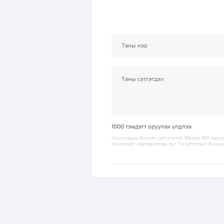
1000
тэмдэгт оруулах үлдлээ.
Уншигчдын бичсэн сэтгэгдэлд Medee.MN хариуц
хэллэгийг хязгаарласан тул Та сэтгэгдэл бичих