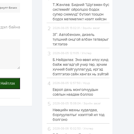
Т.Жанлав: Бидний "Шугаман бус
Н.Номтойбаяр:
риулт бичих
системийг ойролцоо бодох
Аймгуудад
супер схемүүд" бүтээл тооцон
тулгамдаж буй
асуудлуудыг долоо
бодох математикт нээлт хийсэн
хоног бүр Засгийн
гдэл байна
газрын...
2026-08-05 15:02:31 / Эдийн засаг
1 өдөр
0
0
ЗГ: Автобензин, дизель
УИХ-ын дарга
түлшний онцгой албан татварыг
С.Бямбацогт төрийг
тэглэлээ
төлөөлөн Сутай
хайрхны тэнгэрийг
2026-08-05 12:11:05 / Улстөр
тахих төрийн
тахилгад оролцлоо
Б.Найдалаа: Энэ өвөл илүү хүнд
1 өдөр
3
0
байж магадгүй учир төр, эрчим
хүчний байгууллагууд, иргэд
“Хотын дарга сонсож
байна” 150150 тусгай
бэлтгэлээ сайн хангах нь зүйтэй
дугаарыг
наймдугаар сарын
Нийтлэх
2026-08-05 12:57:50 / Нүүр
14-нөөс ажиллуулж...
Европ дахь монголчуудын
1 өдөр
0
0
соёлын наадам боллоо
“Чингис хаан” олон
2026-08-05 15:06:04 / Эдийн засаг
улсын нисэх буудал
руу нийтийн тээврийн
Нөөцийн махны худалдаа,
автобус 24 цагаар
борлуулалтыг нээлттэй ил тод
үйлчилж байна
болгоно
1 өдөр
1
0
2026-08-06 10:32:53 / Улстөр
Нийслэлийн