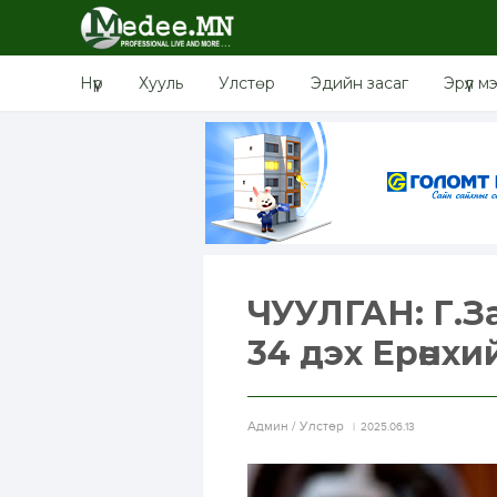
Нүүр
Хууль
Улстөр
Эдийн засаг
Эрүүл м
ЧУУЛГАН: Г.
34 дэх Ерөнх
Aдмин / Улстөр
2025.06.13