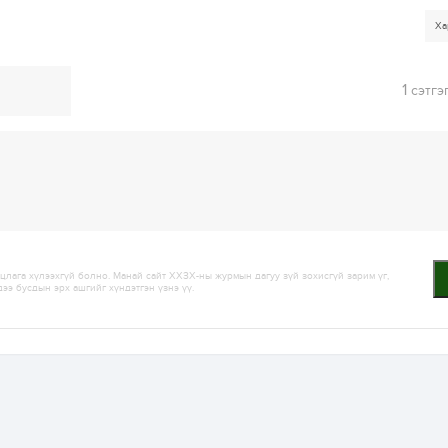
Ха
1
сэтгэ
лага хүлээхгүй болно. Манай сайт ХХЗХ-ны журмын дагуу зүй зохисгүй зарим үг,
дээ бусдын эрх ашгийг хүндэтгэн үзнэ үү.