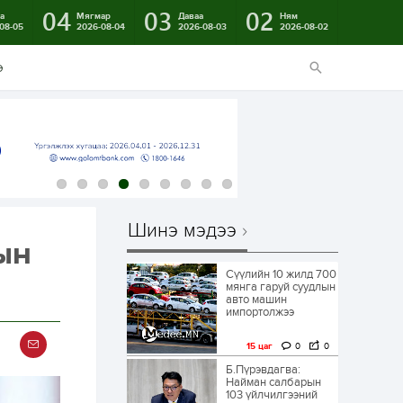
04
03
02
а
Мягмар
Даваа
Ням
08-05
2026-08-04
2026-08-03
2026-08-02
э
Шинэ мэдээ
ын
Сүүлийн 10 жилд 700
мянга гаруй суудлын
авто машин
импортолжээ
15 цаг
0
0
Б.Пүрэвдагва:
Найман салбарын
103 үйлчилгээний