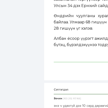
Улсын 34 дэх Ерөнхий сай
Өнөөдрийн чуулганы хур
байлаа. Улмаар 68 гишүүн
28 гишүүн үг хэлэв.
Албан ёсоор үүрэгт ажилд
бүтэц, бүрэлдэхүүнээ тод
Сэтгэгдэл
Зочин
[103.212.117.166]
энэ ч удахгүй дээ 10 сард дарааг