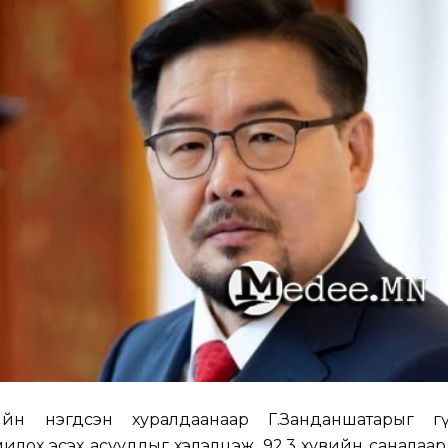
рийн нэгдсэн хуралдаанаар Г.Занданшатарыг гү
милох эсэх асуудлыг хэлэлцэж, 92.3 хувийн саналаа