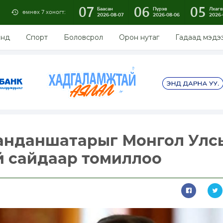
07
06
05
Баасан
Пүрэв
Лхагв
өмнөх 7 хоногт:
2026-08-07
2026-08-06
2026-
энд
Спорт
Боловсрол
Орон нутаг
Гадаад мэдэ
Занданшатарыг Монгол Улс
ий сайдаар томиллоо