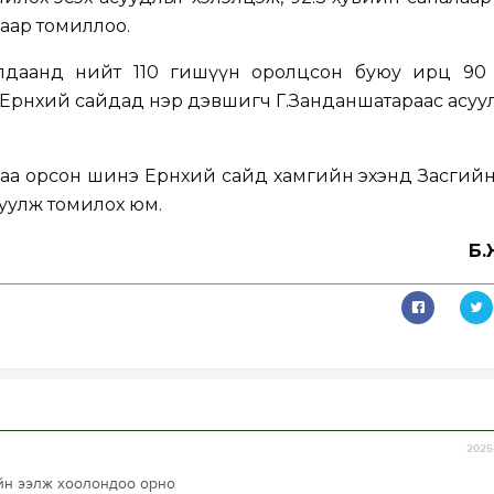
даар томиллоо.
алдаанд нийт 110 гишүүн оролцсон буюу ирц 90 
 Ерөнхий сайдад нэр дэвшигч Г.Занданшатараас асуул
аа орсон шинэ Ерөнхий сайд хамгийн эхэнд Засгий
руулж томилох юм.
Б.
2025-
ийн ээлж хоолондоо орно