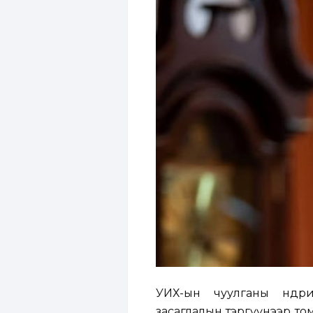
УИХ-ын чуулганы өнөөд
засаглалын тэргүүнээр то