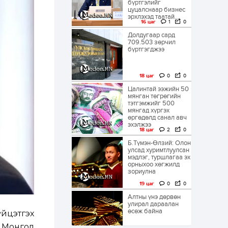
бүртгэлийг
цуцалснаар бизнес
эрхлэхэд таатай...
16 цаг
1
0
Долдугаар сард
709.503 зөрчил
бүртгэгджээ
18 цаг
0
0
Цалинтай ээжийн 50
мянган төгрөгийн
тэтгэмжийг 500
мянгад хүргэх
өргөдөлд санал авч
эхэлжээ
18 цаг
2
0
Б.Түмэн-Өлзий: Олон
улсад хуримтлуулсан
мэдлэг, туршлагаа эх
орныхоо хөгжилд
зориулна
19 цаг
0
0
Алтны үнэ дөрвөн
улирал дараалан
өсөж байна
йцэтгэх
р Монгол