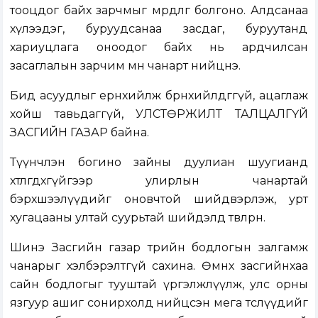
тооцдог байх зарчмыг мөрдлөг болгоно. Алдсанаа
хүлээдэг, буруудсанаа засдаг, буруутанд
хариуцлага оноодог байх нь ардчилсан
засаглалын зарчим мөн чанарт нийцнэ.
Бид асуудлыг ерөнхийлж бөөрөнхийлдөггүй, ацаглаж
хойш тавьдаггүй, УЛСТӨРЖИЛТ ТАЛЦАЛГҮЙ
ЗАСГИЙН ГАЗАР байна.
Түүнчлэн богино зайны дуулиан шуугианд
хөтлөгдөхгүйгээр улирлын чанартай
бэрхшээлүүдийг оновчтой шийдвэрлэж, урт
хугацааны ултай суурьтай шийдэлд төвлөрнө.
Шинэ Засгийн газар төрийн бодлогын залгамж
чанарыг хэлбэрэлтгүй сахина. Өмнөх засгийнхаа
сайн бодлогыг тууштай үргэлжлүүлж, улс орны
язгуур ашиг сонирхолд нийцсэн мега төслүүдийг