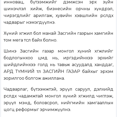
инновац, бүтээмжийг дэмжсэн эрх зүйн
шинэчлэл хийж, бизнесийн орчны хүндрэл,
чирэгдлийг арилгаж, хувийн хэвшлийн өрсөлдөх
чадварыг нэмэгдүүлнэ.
Хүний хөгжил бол манай Засгийн газрын хамгийн
том мега төсөл байх болно.
Шинэ Засгийн газар монгол хүний хөгжлийг
бодлогынхоо цөмд нь, иргэдийнхээ эрхийг
шийдлийнхээ голд нь тавьж асуудалд ханддаг,
АРД ТҮМНИЙ төлөө ЗАСГИЙН ГАЗАР байхыг эрхэм
зорилгоо болгож ажиллана.
Чадварлаг, бүтээмжтэй, эрүүл саруул, дэлхийд
өрсөлдөх чадамжтай монгол хүний хөгжилд чиглэж,
эрүүл мэнд, боловсрол, нийгмийн хамгааллын
цогц реформыг эрчимжүүлнэ.