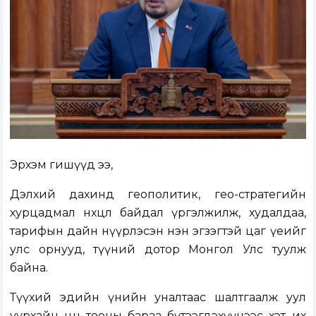
Эрхэм гишүүд ээ,
Дэлхий дахинд геополитик, гео-стратегийн
хурцадмал нөхцөл байдал үргэлжилж, худалдаа,
тарифын дайн нүүрлэсэн нэн эгзэгтэй цаг үеийг
улс орнууд, түүний дотор Монгол Улс туулж
байна.
Түүхий эдийн үнийн уналтаас шалтгаалж уул
уурхайн цөөн тооны бараа бүтээгдэхүүнээс хэт их