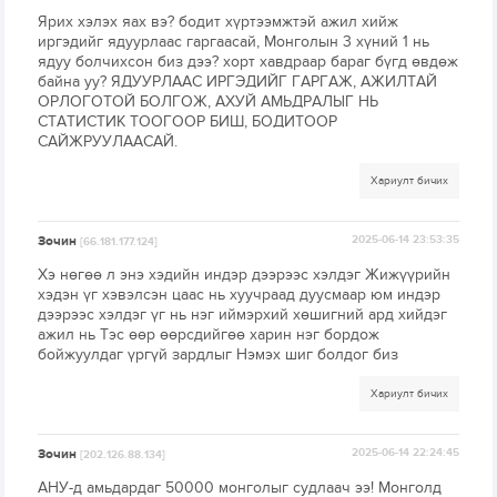
Ярих хэлэх яах вэ? бодит хүртээмжтэй ажил хийж
иргэдийг ядуурлаас гаргаасай, Монголын 3 хүний 1 нь
ядуу болчихсон биз дээ? хорт хавдраар бараг бүгд өвдөж
байна уу? ЯДУУРЛААС ИРГЭДИЙГ ГАРГАЖ, АЖИЛТАЙ
ОРЛОГОТОЙ БОЛГОЖ, АХУЙ АМЬДРАЛЫГ НЬ
СТАТИСТИК ТООГООР БИШ, БОДИТООР
САЙЖРУУЛААСАЙ.
Хариулт бичих
Зочин
2025-06-14 23:53:35
[66.181.177.124]
Хэ нөгөө л энэ хэдийн индэр дээрээс хэлдэг Жижүүрийн
хэдэн үг хэвэлсэн цаас нь хуучраад дуусмаар юм индэр
дээрээс хэлдэг үг нь нэг иймэрхий хөшигний ард хийдэг
ажил нь Тэс өөр өөрсдийгөө харин нэг бордож
бойжуулдаг үргүй зардлыг Нэмэх шиг болдог биз
Хариулт бичих
Зочин
2025-06-14 22:24:45
[202.126.88.134]
АНУ-д амьдардаг 50000 монголыг судлаач ээ! Монголд