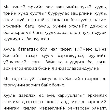
Мөн хүний эрхийг хамгаалагчийн тухай хууль,
төрийн хүнд суртлыг бууруулах зөвшөөрлийн хууль,
авлигагүй нээлттэй засаглалыг бэхжүүлэх цахим
хөгжлийн багц хууль, хүний хөгжлийг дэмжих
боловсролын багц хууль зэрэг олон чухал суурь
хуулиудыг батлуулсан.
Хууль батлагдах бол нэг хэрэг. Тиймээс шинэ
Засгийн газар хууль хэрэгжүүлэх, хуулийн
үйлчлэлийг тэгш байлгах, шударга ёс, тэгш
эрхийг хангахад бүхий л анхаарлаа хандуулна.
Мөн төрд ёс зүйг сахиулах нь Засгийн газрын эн
тэргүүний зорилт байх болно.
Хууль дээдлэх, ёс зүй, хариуцлагыг эрхэмлэх
зарчим дээрээсээ эхэлж, ард иргэд, иргэний
нийгэм, хэвлэл мэдээллийн хамтарсан хяналт,