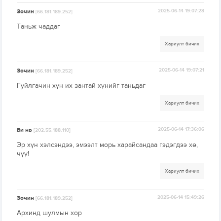
Зочин
2025-06-14 19:07:28
[66.181.189.252]
Таньж чаддаг
Хариулт бичих
Зочин
2025-06-14 19:07:21
[66.181.189.252]
Гуйлгачин хүн их зантай хүнийг таньдаг
Хариулт бичих
Би нь
2025-06-14 17:36:06
[202.55.188.110]
Эр хүн хэлсэндээ, эмээлт морь харайсандаа гэдэгдээ хө,
чүү!
Хариулт бичих
Зочин
2025-06-14 15:49:26
[66.181.189.252]
Архинд шулмын хор