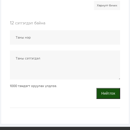
Хариулт бичих
12
сэтгэгдэл байна
1000
тэмдэгт оруулах үлдлээ.
Нийтлэх