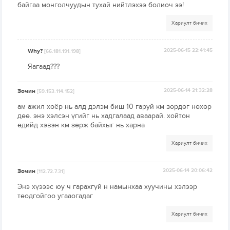
байгаа монголчуудын тухай нийтлэхээ болиоч ээ!
Хариулт бичих
Why?
2025-06-15 22:41:45
[66.181.191.198]
Яагаад???
Зочин
2025-06-14 21:32:28
[59.153.114.152]
ам ажил хоёр нь алд дэлэм биш 10 гаруй км зөрдөг нөхөр
дөө. энэ хэлсэн үгийг нь хадгалаад аваарай. хойтон
өдийд хэвэн км зөрж байхыг нь харна
Хариулт бичих
Зочин
2025-06-14 20:06:42
[112.72.7.31]
Энэ хүэээс юу ч гарахгүй н намынхаа хуучины хэлээр
төодгойгоо угааогадаг
Хариулт бичих