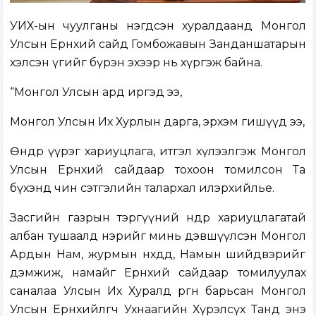
УИХ-ын чуулганы нэгдсэн хуралдаанд Монгол
Улсын Ерөнхий сайд Гомбожавын Занданшатарын
хэлсэн үгийг бүрэн эхээр нь хүргэж байна.
“Монгол Улсын ард иргэд ээ,
Монгол Улсын Их Хурлын дарга, эрхэм гишүүд ээ,
Өндөр үүрэг хариуцлага, итгэл хүлээлгэж Монгол
Улсын Ерөнхий сайдаар тохоон томилсон Та
бүхэнд чин сэтгэлийн талархал илэрхийлье.
Засгийн газрын тэргүүний өндөр хариуцлагатай
албан тушаалд нэрийг минь дэвшүүлсэн Монгол
Ардын Нам, журмын нөхдөдөө, Намын шийдвэрийг
дэмжиж, намайг Ерөнхий сайдаар томилуулах
саналаа Улсын Их Хуралд өргөн барьсан Монгол
Улсын Ерөнхийлөгч Ухнаагийн Хүрэлсүх Танд энэ