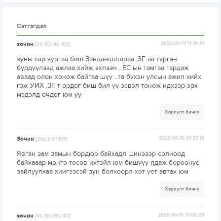
Сэтгэгдэл
зочин
2025-06-17 11:18:41
[59.153.86.103]
зуны сар зургаа биш Занданшатараа. ЗГ аа түргэн
бүрдүүлээд ажлаа хийж эхлээч . ЕС ын тамгаа гардаж
аваад олон хонож байгаа шүү . та бүхэн улсын ажил хийх
гэж УИХ ,ЗГ т ордог биш бил үү эсвэл тонож идхээр эрх
мэдэлд очдог юм уу
Хариулт бичих
Зочин
2025-06-15 21:27:18
[202.9.41.109]
Явган зам замын бордюр байхадл шинэээр солиоод
байхааар мөнгө төсөв ихтэйл юм бишүүү ядаж бороонус
зайлуулхаа хиигээсэй зун болхоорл хот үет автах юм
Хариулт бичих
зочин
2025-06-15 17:06:28
[66.181.185.103]