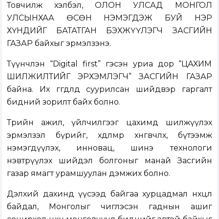
Товчилж хэлбэл, ОЛОН УЛСАД МОНГОЛ
УЛСЫНХАА ӨСӨН НЭМЭГДЭЖ БУЙ НЭР
ХҮНДИЙГ БАТАТГАН БЭХЖҮҮЛЭГЧ ЗАСГИЙН
ГАЗАР байхыг эрмэлзэнэ.
Түүнчлэн “Digital first” гэсэн уриа дор “ЦАХИМ
ШИЛЖИЛТИЙГ ЭРХЭМЛЭГЧ” ЗАСГИЙН ГАЗАР
байна. Их өгөгдөлд суурилсан шийдвэр гаргалт
бидний зорилт байх болно.
Төрийн ажил, үйлчилгээг цахимд шилжүүлэх
эрмэлзэл бүрийг, хөдөлмөр хөнгөвчлөх, бүтээмж
нэмэгдүүлэх, инновац, шинэ технологи
нэвтрүүлэх шийдэл болгоныг манай Засгийн
газар ямагт урамшуулан дэмжих болно.
Дэлхий дахинд үүсээд байгаа хурцадмал нөхцөл
байдал, Монголыг чиглэсэн гаднын ашиг