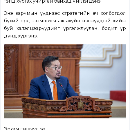
тэгш хүртэх учиртай байхад чиглэгдэнэ.
Энэ зарчмын үүднээс стратегийн ач холбогдол
бүхий орд эзэмшигч аж ахуйн нэгжүүдтэй хийж
буй хэлэлцээрүүдийг үргэлжлүүлэн, бодит үр
дүнд хүргэнэ.
Эрхэм гишүүд ээ,