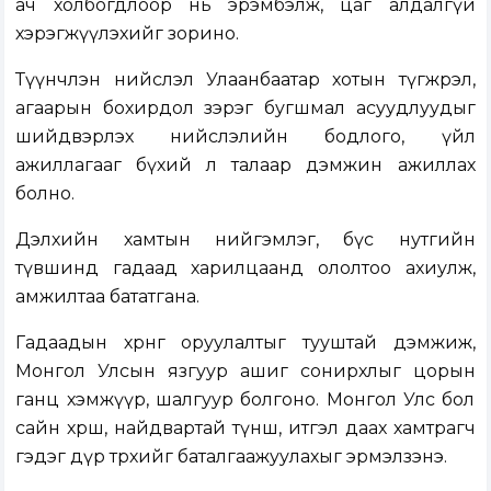
ач холбогдлоор нь эрэмбэлж, цаг алдалгүй
хэрэгжүүлэхийг зорино.
Түүнчлэн нийслэл Улаанбаатар хотын түгжрэл,
агаарын бохирдол зэрэг бугшмал асуудлуудыг
шийдвэрлэх нийслэлийн бодлого, үйл
ажиллагааг бүхий л талаар дэмжин ажиллах
болно.
Дэлхийн хамтын нийгэмлэг, бүс нутгийн
түвшинд гадаад харилцаанд ололтоо ахиулж,
амжилтаа бататгана.
Гадаадын хөрөнгө оруулалтыг тууштай дэмжиж,
Монгол Улсын язгуур ашиг сонирхлыг цорын
ганц хэмжүүр, шалгуур болгоно. Монгол Улс бол
сайн хөрш, найдвартай түнш, итгэл даах хамтрагч
гэдэг дүр төрхийг баталгаажуулахыг эрмэлзэнэ.