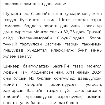
талархлыг хамтатган дэвшүүлье.
Шударга ёс, баялгийн тэгш хуваарилалт, мега
төслүүд, бүсчилсэн хөгжил, Шинэ сэргэлт зэрэг
томоохон бодлого, зорилт дэвшүүлж, зохих үр
дүнд хүргэсэн Монгол Улсын 32, 33 дахь Ерөнхий
сайд Лувсаннамсрайн Оюун-Эрдэнэ болон
түүний тэргүүлсэн Засгийн газрын танхимын
гишүүдэд хүндэтгэл илэрхийлж буйг минь
хүлээн авна уу.
Шинээр байгуулагдах Засгийн газар Монгол
Ардын Нам, Ардчилсан нам, ХҮН намын 2024
оны Улсын Их Хурлын сонгуульд дэвшүүлсэн
мөрийн хөтөлбөрийн зорилтуудыг тусгасан,
хамтарсан Засгийн газрын үйл ажиллагааны
хөтөлбөрийг үргэлжлүүлэн хэрэгжүүлж, амжилт
ололтыг улам бататгаж ажиллах болно.