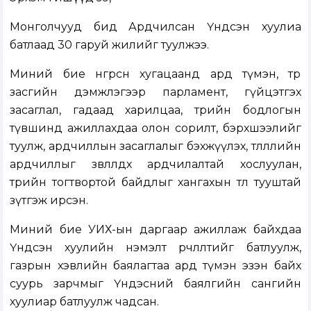
Монголчууд бид Ардчилсан Үндсэн хуулиа
батлаад 30 гаруй жилийг туулжээ.
Миний бие өнгөрсөн хугацаанд ард түмэн, төр
засгийн дэмжлэгээр парламент, гүйцэтгэх
засаглал, гадаад харилцаа, төрийн бодлогын
түвшинд ажиллахдаа олон сорилт, бэрхшээлийг
туулж, ардчиллын засаглалыг бэхжүүлэх, төлөөллийн
ардчиллыг зөвлөлдөх ардчилалтай хослуулан,
төрийн тогтвортой байдлыг хангахын төлөө тууштай
зүтгэж ирсэн.
Миний бие УИХ-ын даргаар ажиллаж байхдаа
Үндсэн хуулийн нэмэлт өөрчлөлтийг батлуулж,
газрын хэвлийн баялагтаа ард түмэн эзэн байх
суурь зарчмыг Үндэсний баялгийн сангийн
хуулиар батлуулж чадсан.