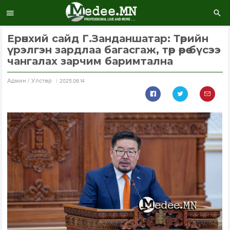
Ерөнхий сайд Г.Занданшатар: Төрийн
үрэлгэн зардлаа багасгаж, төр өөрөө бүсээ
чангалах зарчим баримтална
Aдмин / Улстөр
2025.06.14