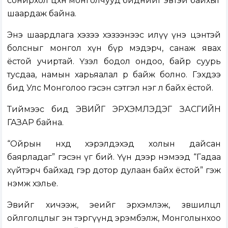
сонирхол цөөхөн монголчууд биднийг эвтэй байхыг
шаардаж байна.
Энэ шаардлага хэзээ хэзээнээс илүү үнэ цэнтэй
болсныг монгол хүн бүр мэдэрч, санаж явах
ёстой учиртай. Үзэл бодол ондоо, байр суурь
тусдаа, намын харьяалал өөр байж болно. Гэхдээ
бид Улс Монголоо гэсэн сэтгэл нэг л байх ёстой.
Тиймээс бид ЭВИЙГ ЭРХЭМЛЭДЭГ ЗАСГИЙН
ГАЗАР байна.
“Ойрын нөхөд хэрэлдэхэд холын дайсан
баярладаг” гэсэн үг бий. Үүн дээр нэмээд “Гадаа
хүйтэрч байхад гэр дотор дулаан байх ёстой” гэж
нэмж хэлье.
Эвийг хичээж, эеийг эрхэмлэж, зөвшилцөл
ойлголцлыг эн тэргүүнд эрэмбэлж, Монголынхоо