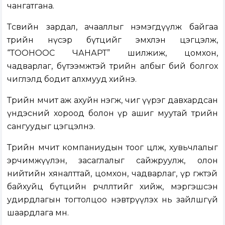
чангатгана.
Төсвийн зардал, ачааллыг нэмэгдүүлж байгаа
төрийн нүсэр бүтцийг эмхлэн цэгцэлж,
“ТООНООС ЧАНАРТ” шилжиж, цомхон,
чадварлаг, бүтээмжтэй төрийн албыг бий болгох
чиглэлд бодит алхмууд хийнэ.
Төрийн өмчит аж ахуйн нэгж, чиг үүрэг давхардсан
үндэсний хороод болон үр ашиг муутай төрийн
сангуудыг цэгцэлнэ.
Төрийн өмчит компаниудын тоог цөөлж, хувьчлалыг
эрчимжүүлэн, засаглалыг сайжруулж, олон
нийтийн хяналттай, цомхон, чадварлаг, үр өгөөжтэй
байхуйц бүтцийн өөрчлөлтийг хийж, мэргэшсэн
удирдлагын тогтолцоо нэвтрүүлэх нь зайлшгүй
шаардлага мөн.