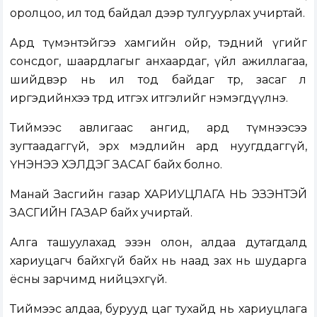
оролцоо, ил тод байдал дээр тулгуурлах учиртай.
Ард түмэнтэйгээ хамгийн ойр, тэдний үгийг
сонсдог, шаардлагыг анхаардаг, үйл ажиллагаа,
шийдвэр нь ил тод байдаг төр, засаг л
иргэдийнхээ төрд итгэх итгэлийг нэмэгдүүлнэ.
Тиймээс авлигаас ангид, ард түмнээсээ
зугтаадаггүй, эрх мэдлийн ард нуугддаггүй,
ҮНЭНЭЭ ХЭЛДЭГ ЗАСАГ байх болно.
Манай Засгийн газар ХАРИУЦЛАГА НЬ ЭЗЭНТЭЙ
ЗАСГИЙН ГАЗАР байх учиртай.
Алга ташуулахад эзэн олон, алдаа дутагдалд
хариуцагч байхгүй байх нь наад зах нь шударга
ёсны зарчимд нийцэхгүй.
Тиймээс алдаа, бурууд цаг тухайд нь хариуцлага