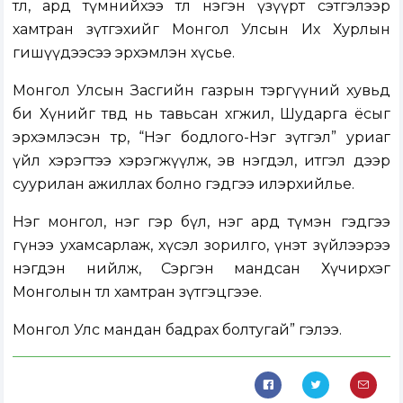
төлөө, ард түмнийхээ төлөө нэгэн үзүүрт сэтгэлээр
хамтран зүтгэхийг Монгол Улсын Их Хурлын
гишүүдээсээ эрхэмлэн хүсье.
Монгол Улсын Засгийн газрын тэргүүний хувьд
би Хүнийг төвд нь тавьсан хөгжил, Шударга ёсыг
эрхэмлэсэн төр, “Нэг бодлого-Нэг зүтгэл” уриаг
үйл хэрэгтээ хэрэгжүүлж, эв нэгдэл, итгэл дээр
суурилан ажиллах болно гэдгээ илэрхийлье.
Нэг монгол, нэг гэр бүл, нэг ард түмэн гэдгээ
гүнээ ухамсарлаж, хүсэл зорилго, үнэт зүйлээрээ
нэгдэн нийлж, Сэргэн мандсан Хүчирхэг
Монголын төлөө хамтран зүтгэцгээе.
Монгол Улс мандан бадрах болтугай” гэлээ.