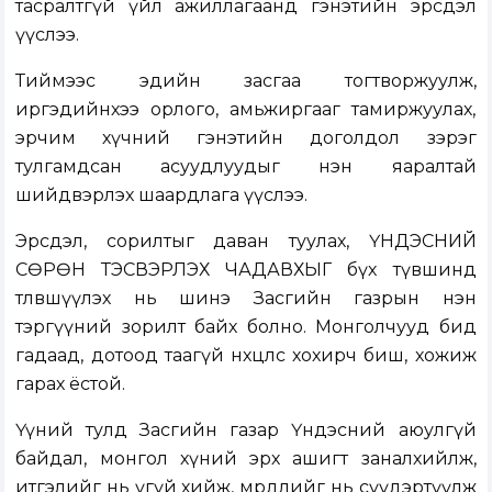
тасралтгүй үйл ажиллагаанд гэнэтийн эрсдэл
үүслээ.
Тиймээс эдийн засгаа тогтворжуулж,
иргэдийнхээ орлого, амьжиргааг тамиржуулах,
эрчим хүчний гэнэтийн доголдол зэрэг
тулгамдсан асуудлуудыг нэн яаралтай
шийдвэрлэх шаардлага үүслээ.
Эрсдэл, сорилтыг даван туулах, ҮНДЭСНИЙ
СӨРӨН ТЭСВЭРЛЭХ ЧАДАВХЫГ бүх түвшинд
төлөвшүүлэх нь шинэ Засгийн газрын нэн
тэргүүний зорилт байх болно. Монголчууд бид
гадаад, дотоод таагүй нөхцөлөөс хохирч биш, хожиж
гарах ёстой.
Үүний тулд Засгийн газар Үндэсний аюулгүй
байдал, монгол хүний эрх ашигт заналхийлж,
итгэлийг нь үгүй хийж, мөрөөдлийг нь сүүдэртүүлж