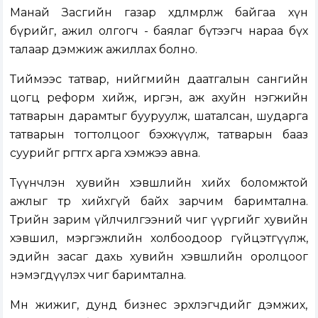
Манай Засгийн газар хөдөлмөрлөж байгаа хүн
бүрийг, ажил олгогч - баялаг бүтээгч нараа бүх
талаар дэмжиж ажиллах болно.
Тиймээс татвар, нийгмийн даатгалын сангийн
цогц реформ хийж, иргэн, аж ахуйн нэгжийн
татварын дарамтыг бууруулж, шаталсан, шударга
татварын тогтолцоог бэхжүүлж, татварын бааз
суурийг өргөтгөх арга хэмжээ авна.
Түүнчлэн хувийн хэвшлийн хийх боломжтой
ажлыг төр хийхгүй байх зарчим баримтална.
Төрийн зарим үйлчилгээний чиг үүргийг хувийн
хэвшил, мэргэжлийн холбоодоор гүйцэтгүүлж,
эдийн засаг дахь хувийн хэвшлийн оролцоог
нэмэгдүүлэх чиг баримтална.
Мөн жижиг, дунд бизнес эрхлэгчдийг дэмжих,