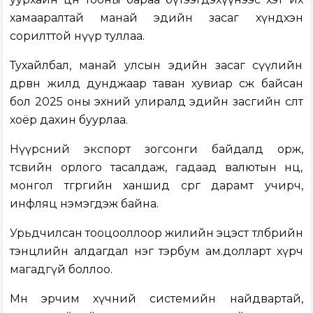
хамааралтай манай эдийн засаг хүндхэн
сорилттой нүүр туллаа.
Тухайлбал, манай улсын эдийн засаг сүүлийн
дөрвөн жилд дунджаар таван хувиар өсөж байсан
бол 2025 оны эхний улиралд эдийн засгийн өсөлт
хоёр дахин буурлаа.
Нүүрсний экспорт зогсонги байдалд орж,
төсвийн орлого тасалдаж, гадаад валютын нөөц,
монгол төгрөгийн ханшид сөрөг дарамт учирч,
инфляц нэмэгдэж байна.
Урьдчилсан тооцооллоор жилийн эцэст төлбөрийн
тэнцлийн алдагдал нэг тэрбум ам.долларт хүрч
магадгүй боллоо.
Мөн эрчим хүчний системийн найдвартай,