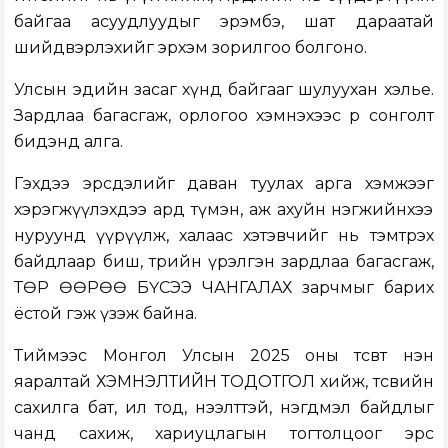
байгаа асуудлуудыг эрэмбэ, шат дараатай
шийдвэрлэхийг эрхэм зорилгоо болгоно.
Улсын эдийн засаг хүнд байгааг шулуухан хэлье.
Зардлаа багасгаж, орлогоо хэмнэхээс өөр сонголт
бидэнд алга.
Гэхдээ эрсдэлийг даван туулах арга хэмжээг
хэрэгжүүлэхдээ ард түмэн, аж ахуйн нэгжийнхээ
нуруунд үүрүүлж, халаас хэтэвчийг нь тэмтрэх
байдлаар биш, төрийн үрэлгэн зардлаа багасгаж,
ТӨР ӨӨРӨӨ БҮСЭЭ ЧАНГАЛАХ зарчмыг барих
ёстой гэж үзэж байна.
Тиймээс Монгол Улсын 2025 оны төсөвт нэн
яаралтай ХЭМНЭЛТИЙН ТОДОТГОЛ хийж, төсвийн
сахилга бат, ил тод, нээлттэй, нэгдмэл байдлыг
чанд сахиж, хариуцлагын тогтолцоог эрс