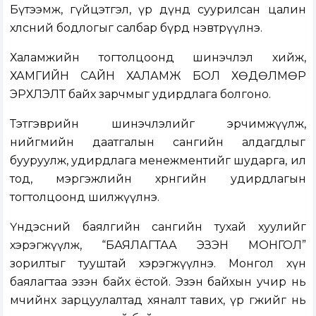
Бүтээмж, гүйцэтгэл, үр дүнд суурилсан цалин
хөлсний бодлогыг салбар бүрд нэвтрүүлнэ.
Халамжийн тогтолцоонд шинэчлэл хийж,
ХАМГИЙН САЙН ХАЛАМЖ БОЛ ХӨДӨЛМӨР
ЭРХЛЭЛТ байх зарчмыг удирдлага болгоно.
Тэтгэврийн шинэчлэлийг эрчимжүүлж,
нийгмийн даатгалын сангийн алдагдлыг
бууруулж, удирдлага менежментийг шударга, ил
тод, мэргэжлийн хөрөнгийн удирдлагын
тогтолцоонд шилжүүлнэ.
Үндэсний баялгийн сангийн тухай хуулийг
хэрэгжүүлж, “БАЯЛАГТАА ЭЗЭН МОНГОЛ”
зорилтыг тууштай хэрэгжүүлнэ. Монгол хүн
баялагтаа эзэн байх ёстой. Эзэн байхын учир нь
өмчийнхөө зарцуулалтад хяналт тавих, үр өгөөжийг нь