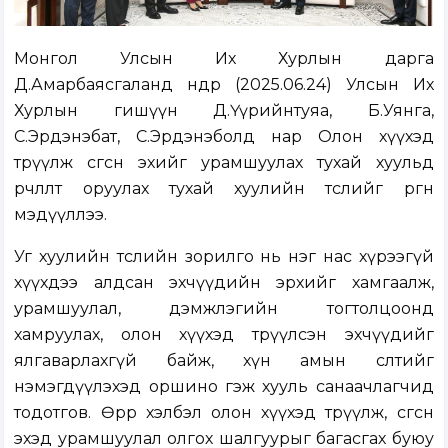
Монгол Улсын Их Хурлын дарга
Д.Амарбаясгаланд өнөөдөр (2025.06.24) Улсын Их
Хурлын гишүүн Д.Үүрийнтуяа, Б.Уянга,
С.Эрдэнэбат, С.Эрдэнэболд нар Олон хүүхэд
төрүүлж өсгөсөн эхийг урамшуулах тухай хуульд
өөрчлөлт оруулах тухай хуулийн төслийг өргөн
мэдүүллээ.
Уг хуулийн төслийн зорилго нь нэг нас хүрээгүй
хүүхдээ алдсан эхчүүдийн эрхийг хамгаалж,
урамшуулал, дэмжлэгийн тогтолцоонд
хамруулах, олон хүүхэд төрүүлсэн эхчүүдийг
ялгаварлахгүй байж, хүн амын өсөлтийг
нэмэгдүүлэхэд оршино гэж хууль санаачлагчид
тодотгов. Өөрөөр хэлбэл олон хүүхэд төрүүлж, өсгөсөн
эхэд урамшуулал олгох шалгуурыг багасгах буюу