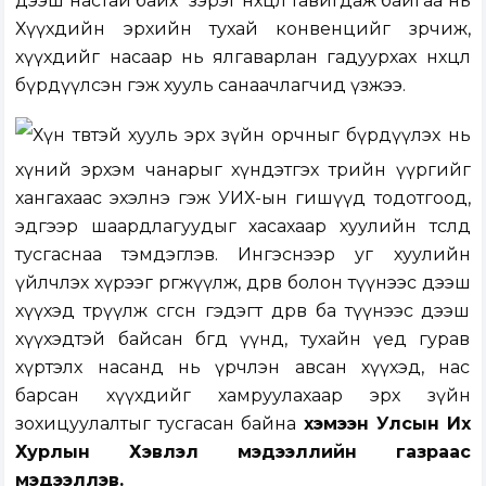
дээш настай байх” зэрэг нөхцөл тавигдаж байгаа нь
Хүүхдийн эрхийн тухай конвенцийг зөрчиж,
хүүхдийг насаар нь ялгаварлан гадуурхах нөхцөл
бүрдүүлсэн гэж хууль санаачлагчид үзжээ.
Хүн төвтэй хууль эрх зүйн орчныг бүрдүүлэх нь
хүний эрхэм чанарыг хүндэтгэх төрийн үүргийг
хангахаас эхэлнэ гэж УИХ-ын гишүүд тодотгоод,
эдгээр шаардлагуудыг хасахаар хуулийн төсөлд
тусгаснаа тэмдэглэв. Ингэснээр уг хуулийн
үйлчлэх хүрээг өргөжүүлж, дөрөв болон түүнээс дээш
хүүхэд төрүүлж өсгөсөн гэдэгт дөрөв ба түүнээс дээш
хүүхэдтэй байсан бөгөөд үүнд, тухайн үед гурав
хүртэлх насанд нь үрчлэн авсан хүүхэд, нас
барсан хүүхдийг хамруулахаар эрх зүйн
зохицуулалтыг тусгасан байна
хэмээн Улсын Их
Хурлын Хэвлэл мэдээллийн газраас
мэдээллэв.