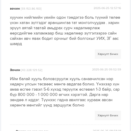
зочин
2025-06-25 12:57:16
[59.153.86.103]
хуучин нийгмийн үеийн одон тэмдэгээ боль түүний төлөө
үхэн хатан зүтгэдэг араншингаа тат монголчуудаа . харин
эрүүл аятай тавтай амьдрах сурч хөдөлмөрлөж
өөрсдийгөө халамжаар биш хөдөлмөр зүтгэлээрээ сайн
сайхан авч явах бодит орчныг бий болгохыг УИХ, ЗГ аас
шаард
Хариулт бичих
Зочин
2025-06-25 09:52:59
[43.228.129.52]
Ийм балай хууль боловсруулж хууль санаачилсан нэр
хөдөрч улсын төсвөөс мөнгө авдагаа болио. Үнэхээр хүн
амаа өсгөе гэвэл 5-6 хүхэд төрүүлж өсгөвөл 1-3 байр, сар
бүр 800 000 - 1 000 000 өгчих хэрэгтэй. Дарга нар
зөндөө л иддэг. Түүнээс гадна авилгаас хурааж авсан
хөрөнгө мөнгийг үүнд зарцуулж болно
Хариулт бичих