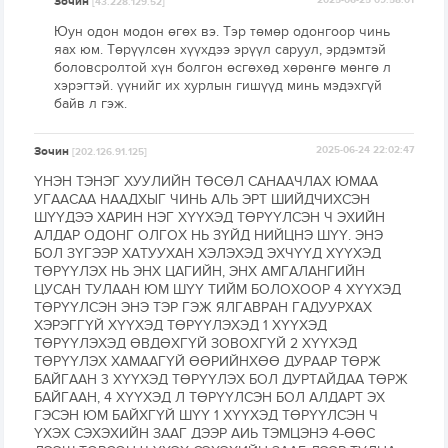
Зочин
2025-06-25 09:58:01
[43.228.129.52]
Юун одон модон өгөх вэ. Тэр төмөр одонгоор чинь
яах юм. Төрүүлсөн хүүхдээ эрүүл саруул, эрдэмтэй
боловсролтой хүн болгон өсгөхөд хөрөнгө мөнгө л
хэрэгтэй. үүнийг их хурлын гишүүд минь мэдэхгүй
байв л гэж.
Зочин
2025-06-24 22:02:47
[202.126.91.125]
ҮНЭН ТЭНЭГ ХУУЛИЙН ТӨСӨЛ САНААЧЛАХ ЮМАА
УГААСАА НААДХЫГ ЧИНЬ АЛЬ ЭРТ ШИЙДЧИХСЭН
ШҮҮДЭЭ ХАРИН НЭГ ХҮҮХЭД ТӨРҮҮЛСЭН Ч ЭХИЙН
АЛДАР ОДОНГ ОЛГОХ НЬ ЗҮЙД НИЙЦНЭ ШҮҮ. ЭНЭ
БОЛ ЗҮГЭЭР ХАТУУХАН ХЭЛЭХЭД ЭХЧҮҮД ХҮҮХЭД
ТӨРҮҮЛЭХ НЬ ЭНХ ЦАГИЙН, ЭНХ АМГАЛАНГИЙН
ЦУСАН ТУЛААН ЮМ ШҮҮ ТИЙМ БОЛОХООР 4 ХҮҮХЭД
ТӨРҮҮЛСЭН ЭНЭ ТЭР ГЭЖ ЯЛГАВРАН ГАДУУРХАХ
ХЭРЭГГҮЙ ХҮҮХЭД ТӨРҮҮЛЭХЭД 1 ХҮҮХЭД
ТӨРҮҮЛЭХЭД ӨВДӨХГҮЙ ЗОВОХГҮЙ 2 ХҮҮХЭД
ТӨРҮҮЛЭХ ХАМААГҮЙ ӨӨРИЙНХӨӨ ДУРААР ТӨРЖ
БАЙГААН 3 ХҮҮХЭД ТӨРҮҮЛЭХ БОЛ ДУРТАЙДАА ТӨРЖ
БАЙГААН, 4 ХҮҮХЭД Л ТӨРҮҮЛСЭН БОЛ АЛДАРТ ЭХ
ГЭСЭН ЮМ БАЙХГҮЙ ШҮҮ 1 ХҮҮХЭД ТӨРҮҮЛСЭН Ч
ҮХЭХ СЭХЭХИЙН ЗААГ ДЭЭР АИЬ ТЭМЦЭНЭ 4-ӨӨС