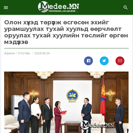
Олон хүүхэд төрүүлж өсгөсөн эхийг
урамшуулах тухай хуульд өөрчлөлт
оруулах тухай хуулийн төслийг өргөн
мэдүүлэв
Aдмин / Улстөр
2025.06.24