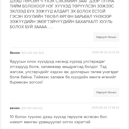
ДЭЭШ ТӨРСӨН Ч ҮХЭХ СЭХЭХИЙН ЗААГ ДЭЭР ТУЛНА.
ТИЙМ БОЛОХООР НЭГ ХҮҮХЭД ТӨРҮҮЛСЭН ЭЭЖЭЭС
ЭХЛЭЭД БҮХ ЭЭЖҮҮД АЛДАРТ ЭХ БОЛОХ ЁСТОЙ
ГЭСЭН ХУУЛИЙН ТӨСӨЛ ӨРГӨН БАРЬВАЛ ҮНЭХЭЭР
ЭЭЖҮҮДИЙН ЭМЭГТЭЙЧҮҮДИЙН БАХАРХАЛТ ХУУЛЬ
БОЛОХ БУЙ ЗАААА.......
Хариулт бичих
Зочин
2025-06-24 21:31:29
[103.229.122.163]
Ядуусын олон хүүхдүүд насанд хүрээд улстөрждөг
этгээдүүд болж, халамжаар амьдрагсад болдог. Тэд
жагсаж, улстөрчдийг хэдхэн ам. долларын төлөө унагадаг
болж байна. Тиймээс халамж ба хүүхдийн мөнгө өгөхийг
бүрмөсөн зогсоо!
Хариулт бичих
зочин
2025-06-24 17:38:52
[202.131.225.53]
10 болон түүнээс дээш хүүхэд төрүүлж өсгөсөн бол
нэмэлт мөнгөн урамшуулал олгох хэрэгтэй