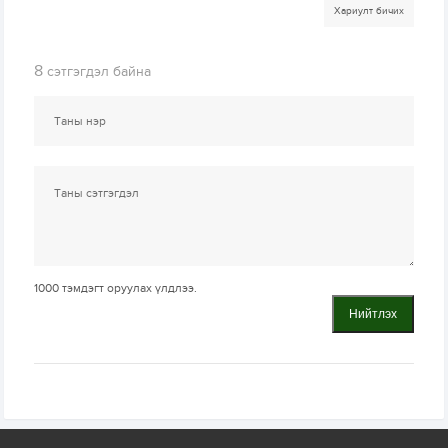
Хариулт бичих
8
сэтгэгдэл байна
1000
тэмдэгт оруулах үлдлээ.
Нийтлэх