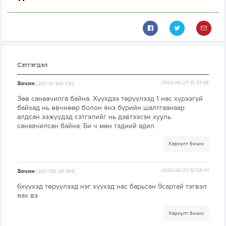
Сэтгэгдэл
Зочин
2025-06-27 15:21:08
[202.21.100.210]
Зөв санаачилга байна. Хүүхдээ төрүүлээд 1 нас хүрээгүй
байхад нь өвчнөөр болон янз бүрийн шалтгаанаар
алдсан ээжүүдэд сэтгэлийг нь дэвтээсэн хууль
санаачилсан байна. Би ч мөн тэдний адил.
Хариулт бичих
Зочин
2025-06-27 12:58:01
[202.126.90.144]
6хүүхэд төрүүлээд нэг хүүхэд нас барьсан 9сартай тэгвэл
яах вэ
Хариулт бичих