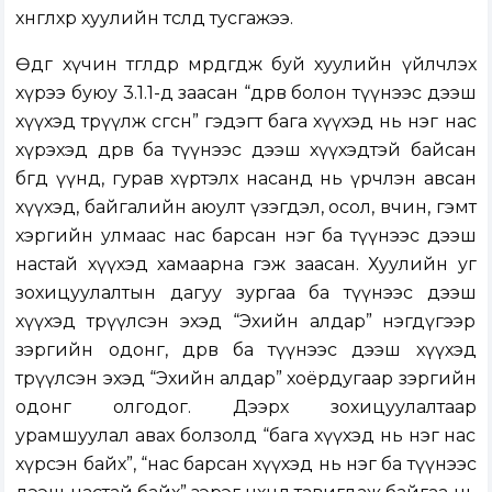
хөнгөлөхөөр хуулийн төсөлд тусгажээ.
Өдгөө хүчин төгөлдөр мөрдөгдөж буй хуулийн үйлчлэх
хүрээ буюу 3.1.1-д заасан “дөрөв болон түүнээс дээш
хүүхэд төрүүлж өсгөсөн” гэдэгт бага хүүхэд нь нэг нас
хүрэхэд дөрөв ба түүнээс дээш хүүхэдтэй байсан
бөгөөд үүнд, гурав хүртэлх насанд нь үрчлэн авсан
хүүхэд, байгалийн аюулт үзэгдэл, осол, өвчин, гэмт
хэргийн улмаас нас барсан нэг ба түүнээс дээш
настай хүүхэд хамаарна гэж заасан. Хуулийн уг
зохицуулалтын дагуу зургаа ба түүнээс дээш
хүүхэд төрүүлсэн эхэд “Эхийн алдар” нэгдүгээр
зэргийн одонг, дөрөв ба түүнээс дээш хүүхэд
төрүүлсэн эхэд “Эхийн алдар” хоёрдугаар зэргийн
одонг олгодог. Дээрх зохицуулалтаар
урамшуулал авах болзолд “бага хүүхэд нь нэг нас
хүрсэн байх”, “нас барсан хүүхэд нь нэг ба түүнээс