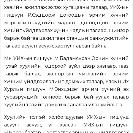
хэвийн ажиллаж эхлэх хугацааны талаар, УИХ-ын
гишүүн Р.Сэддорж дотоодын эрчим хүчний
мэргэжилтнүүдийн чадавх, дотооддоо эрчим
хүчийг үйлдвэрлэх хүчин чадлын талаар, шинээр
барьж байгаа цахилгаан станцын санхүүжилтийн
талаар асуулт асууж, хариулт авсан байна.
Мөн УИХ-ын гишүүн М.Бадамсүрэн Эрчим хүчний
тухай хуулийн тодорхой зүйл дээр хязгаар, тааз
тавьж батлах, экспортын чиглэлийн эрчим
хүчний үйлдвэрлэлийг дэмжих талаар, Улсын Их
Хурлын гишүүн М.Энхцэцэг эрчим хүчний эх
үүсвэрүүдийг олноор барьж байгуулах талаар
хуулийн төслийг дэмжиж саналаа илэрхийлжээ.
Хуулийн төсөлтэй холбогдуулан УИХ-ын гишүүд
асуулт асууж, үг хэлсэн. УИХ-ын гишүүн
Н.Наранбаатар, Сэргээгдэх эрчим хүч үйлдвэрлэх