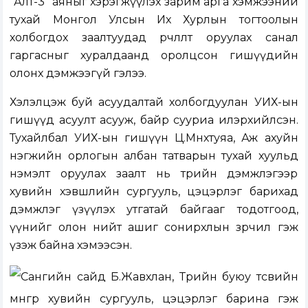
“Алт-3” аяныг хэрэгжүүлэх зарим арга хэмжээний
тухай Монгол Улсын Их Хурлын тогтоолын
холбогдох заалтуудад өөрчлөлт оруулах санал
гаргасныг хуралдаанд оролцсон гишүүдийн
олонх дэмжээгүй гэлээ.
Хэлэлцэж буй асуудалтай холбогдуулан УИХ-ын
гишүүд асуулт асууж, байр сууриа илэрхийлсэн.
Тухайлбал УИХ-ын гишүүн Ц.Мөнхтуяа, Аж ахуйн
нэгжийн орлогын албан татварын тухай хуульд
нэмэлт оруулах заалт нь төрийн дэмжлэгээр
хувийн хэвшлийн сургууль, цэцэрлэг барихад
дэмжлэг үзүүлэх утгатай байгааг тодотгоод,
үүнийг олон нийт ашиг сонирхлын зөрчил гэж
үзэж байна хэмээсэн.
Сангийн сайд Б.Жавхлан, Төрийн буюу төсвийн
мөнгөөр хувийн сургууль, цэцэрлэг барина гэж