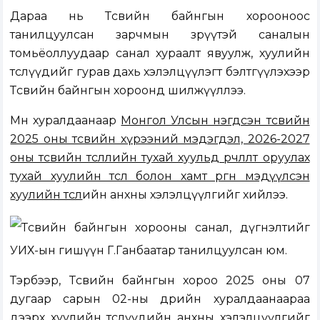
Дараа нь Төсвийн байнгын хорооноос
танилцуулсан зарчмын зөрүүтэй саналын
томьёоллуудаар санал хураалт явуулж, хуулийн
төслүүдийг гурав дахь хэлэлцүүлэгт бэлтгүүлэхээр
Төсвийн байнгын хороонд шилжүүллээ.
Мөн хуралдаанаар
Монгол Улсын нэгдсэн төсвийн
2025 оны төсвийн хүрээний мэдэгдэл, 2026-2027
оны төсвийн төсөөллийн тухай хуульд өөрчлөлт оруулах
тухай хуулийн төсөл болон хамт өргөн мэдүүлсэн
хуулийн төсл
ийн анхны хэлэлцүүлгийг хийлээ.
Төсвийн байнгын хорооны санал, дүгнэлтийг
УИХ-ын гишүүн Г.Ганбаатар танилцуулсан юм.
Тэрбээр, Төсвийн байнгын хороо 2025 оны 07
дугаар сарын 02-ны өдрийн хуралдаанаараа
дээрх хуулийн төслүүдийн анхны хэлэлцүүлгийг