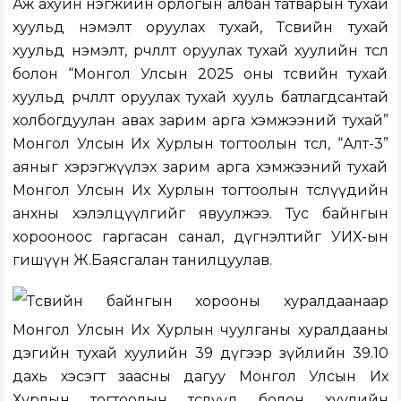
Аж ахуйн нэгжийн орлогын албан татварын тухай
хуульд нэмэлт оруулах тухай, Төсвийн тухай
хуульд нэмэлт, өөрчлөлт оруулах тухай хуулийн төсөл
болон “Монгол Улсын 2025 оны төсвийн тухай
хуульд өөрчлөлт оруулах тухай хууль батлагдсантай
холбогдуулан авах зарим арга хэмжээний тухай”
Монгол Улсын Их Хурлын тогтоолын төсөл, “Алт-3”
аяныг хэрэгжүүлэх зарим арга хэмжээний тухай
Монгол Улсын Их Хурлын тогтоолын төслүүдийн
анхны хэлэлцүүлгийг явуулжээ. Тус байнгын
хорооноос гаргасан санал, дүгнэлтийг УИХ-ын
гишүүн Ж.Баясгалан танилцуулав.
Төсвийн байнгын хорооны хуралдаанаар
Монгол Улсын Их Хурлын чуулганы хуралдааны
дэгийн тухай хуулийн 39 дүгээр зүйлийн 39.10
дахь хэсэгт заасны дагуу Монгол Улсын Их
Хурлын тогтоолын төслүүд болон хуулийн