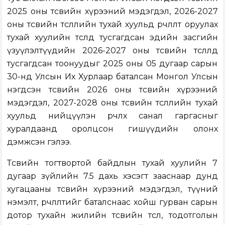
2025 оны төсвийн хүрээний мэдэгдэл, 2026-2027
оны төсвийн төсөөллийн тухай хуульд өөрчлөлт оруулах
тухай хуулийн төсөлд тусгагдсан эдийн засгийн
үзуүлэлтүүдийн 2026-2027 оны төсвийн төсөөлөлд
тусгагдсан тоонуудыг 2025 оны 05 дугаар сарын
30-нд Улсын Их Хурлаар баталсан Монгол Улсын
нэгдсэн төсвийн 2026 оны төсвийн хүрээний
мэдэгдэл, 2027-2028 оны төсвийн төсөөллийн тухай
хуульд нийцүүлэн өөрчлөх санал гаргасныг
хуралдаанд оролцсон гишүүдийн олонх
дэмжсэн гэлээ.
Төсвийн тогтвортой байдлын тухай хуулийн 7
дугаар зүйлийн 7.5 дахь хэсэгт зааснаар дунд
хугацааны төсвийн хүрээний мэдэгдэл, түүний
нэмэлт, өөрчлөлтийг баталснаас хойш гурван сарын
дотор тухайн жилийн төсвийн төсөл, тодотголын