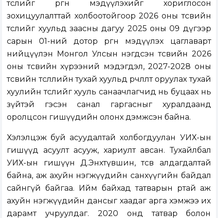
төслийг өргөн мэдүүлэхийг хориглосон
зохицуулалттай холбоотойгоор 2026 оны төсвийн
төслийг хуульд заасны дагуу 2025 оны 09 дүгээр
сарын 01-ний дотор өргөн мэдүүлэх цаглаварт
нийцүүлэн Монгол Улсын нэгдсэн төсвийн 2026
оны төсвийн хүрээний мэдэгдэл, 2027-2028 оны
төсвийн төсөөллийн тухай хуульд өөрчлөлт оруулах тухай
хуулийн төслийг хууль санаачлагчид нь буцаах нь
зүйтэй гэсэн санал гаргасныг хуралдаанд
оролцсон гишүүдийн олонх дэмжсэн байна.
Хэлэлцэж буй асуудалтай холбогдуулан УИХ-ын
гишүүд асуулт асууж, хариулт авсан. Тухайлбал
УИХ-ын гишүүн Д.Энхтүвшин, төсөв алдагдалтай
байна, аж ахуйн нэгжүүдийн санхүүгийн байдал
сайнгүй байгаа. Ийм байхад татварын өртай аж
ахуйн нэгжүүдийн дансыг хаадаг арга хэмжээ их
дарамт учруулдаг. 2020 онд татвар болон