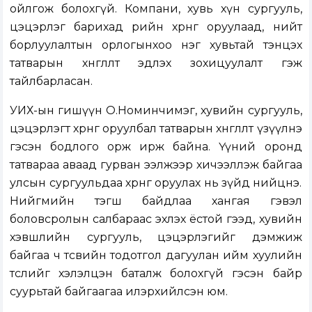
ойлгож болохгүй. Компани, хувь хүн сургууль,
цэцэрлэг барихад өөрийн хөрөнгөө оруулаад, нийт
борлуулалтын орлогынхоо нэг хувьтай тэнцэх
татварын хөнгөлөлт эдлэх зохицуулалт гэж
тайлбарласан.
УИХ-ын гишүүн О.Номинчимэг, хувийн сургууль,
цэцэрлэгт хөрөнгө оруулбал татварын хөнгөлөлт үзүүлнэ
гэсэн бодлого орж ирж байна. Үүний оронд
татвараа аваад гурван ээлжээр хичээллэж байгаа
улсын сургуульдаа хөрөнгө оруулах нь зүйд нийцнэ.
Нийгмийн тэгш байдлаа хангая гэвэл
боловсролын салбараас эхлэх ёстой гээд, хувийн
хэвшлийн сургууль, цэцэрлэгийг дэмжиж
байгаа ч төсвийн тодотгол дагуулан ийм хуулийн
төслийг хэлэлцэн баталж болохгүй гэсэн байр
суурьтай байгаагаа илэрхийлсэн юм.