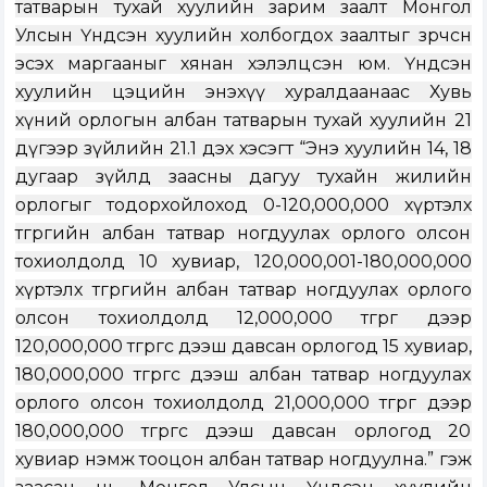
татварын тухай хуулийн зарим заалт Монгол
Улсын Үндсэн хуулийн холбогдох заалтыг зөрчсөн
эсэх маргааныг хянан хэлэлц
сэн юм
. Үндсэн
хуулийн цэцийн энэхүү хуралдаанаас Хувь
хүний орлогын албан татварын тухай хуулийн 21
дүгээр зүйлийн 21.1 дэх хэсэгт “Энэ хуулийн 14, 18
дугаар зүйлд заасны дагуу тухайн жилийн
орлогыг тодорхойлоход 0-120,000,000 хүртэлх
төгрөгийн албан татвар ногдуулах орлого олсон
тохиолдолд 10 хувиар, 120,000,001-180,000,000
хүртэлх төгрөгийн албан татвар ногдуулах орлого
олсон тохиолдолд 12,000,000 төгрөг дээр
120,000,000 төгрөгөөс дээш давсан орлогод 15 хувиар,
180,000,000 төгрөгөөс дээш албан татвар ногдуулах
орлого олсон тохиолдолд 21,000,000 төгрөг дээр
180,000,000 төгрөгөөс дээш давсан орлогод 20
хувиар нэмж тооцон албан татвар ногдуулна.” гэж