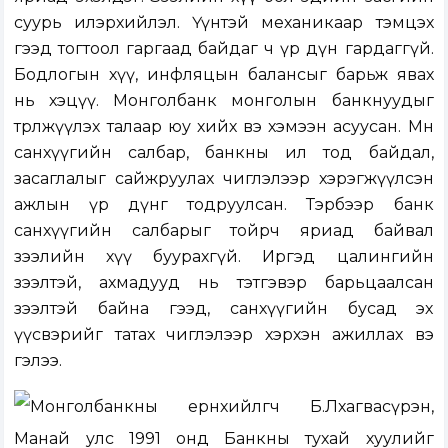
суурь илэрхийлэл. Үүнтэй механикаар тэмцэх
гээд тогтоол гаргаад байдаг ч үр дүн гардаггүй.
Бодлогын хүү, инфляцын балансыг барьж явах
нь хэцүү. Монголбанк монголын банкнуудыг
төрөлжүүлэх талаар юу хийх вэ хэмээн асуусан. Мөн
санхүүгийн салбар, банкны ил тод байдал,
засаглалыг сайжруулах чиглэлээр хэрэгжүүлсэн
ажлын үр дүнг тодруулсан. Тэрбээр банк
санхүүгийн салбарыг тойрч яриад байвал
зээлийн хүү буурахгүй. Иргэд цалингийн
зээлтэй, ахмадууд нь тэтгэвэр барьцаалсан
зээлтэй байна гээд, санхүүгийн бусад эх
үүсвэрийг татах чиглэлээр хэрхэн ажиллах вэ
гэлээ.
Монголбанкны ерөнхийлөгч Б.Лхагвасүрэн,
Манай улс 1991 онд Банкны тухай хуулийг