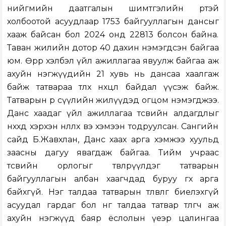
нийгмийн даатгалын шимтгэлийн өртэй
холбоотой асуудлаар 1753 байгууллагын дансыг
хааж байсан бол 2024 онд 22813 болсон байна.
Таван жилийн дотор 40 дахин нэмэгдсэн байгаа
юм. Өөрөөр хэлбэл үйл ажиллагаа явуулж байгаа аж
ахуйн нэгжүүдийн 21 хувь нь дансаа хаалгаж
байж татвараа төлөх нөхцөл байдал үүсэж байж.
Татварын өр сүүлийн жилүүдэд огцом нэмэгджээ.
Данс хаадаг үйл ажиллагаа төсвийн алдагдлыг
нөхөхөд хэрхэн нөлөөлөх вэ хэмээн тодруулсан. Сангийн
сайд Б.Жавхлан, Данс хаах арга хэмжээ хуульд
заасны дагуу явагдаж байгаа. Тийм учраас
төсвийн орлогыг төвлөрүүлдэг татварын
байгууллагын албан хаагчдад буруу өгөх арга
байхгүй. Нэг талдаа татварын төлөвлөгөө биелэхгүй
асуудал гардаг бол нөгөө талдаа татвар төлөгч аж
ахуйн нэгжүүд баяр ёслолын үеэр цалингаа