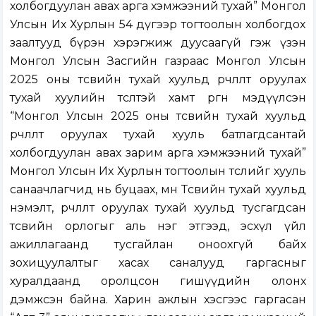
холбогдуулан авах арга хэмжээний тухай” Монгол
Улсын Их Хурлын 54 дүгээр тогтоолын холбогдох
заалтууд бүрэн хэрэгжиж дуусаагүй гэж үзэн
Монгол Улсын Засгийн газраас Монгол Улсын
2025 оны төсвийн тухай хуульд өөрчлөлт оруулах
тухай хуулийн төсөлтэй хамт өргөн мэдүүлсэн
“Монгол Улсын 2025 оны төсвийн тухай хуульд
өөрчлөлт оруулах тухай хууль батлагдсантай
холбогдуулан авах зарим арга хэмжээний тухай”
Монгол Улсын Их Хурлын тогтоолын төслийг хууль
санаачлагчид нь буцаах, мөн Төсвийн тухай хуульд
нэмэлт, өөрчлөлт оруулах тухай хуульд тусгагдсан
төсвийн орлогыг аль нэг этгээд, эсхүл үйл
ажиллагаанд тусгайлан оноохгүй байх
зохицуулалтыг хасах саналууд гаргасныг
хуралдаанд оролцсон гишүүдийн олонх
дэмжсэн байна. Харин ажлын хэсгээс гаргасан