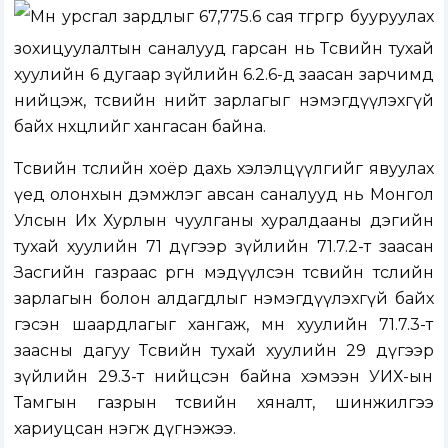
Мөн урсгал зардлыг 67,775.6 сая төгрөгөөр бууруулах
зохицуулалтын саналууд гарсан нь Төсвийн тухай
хуулийн 6 дугаар зүйлийн 6.2.6-д заасан зарчимд
нийцэж, төсвийн нийт зарлагыг нэмэгдүүлэхгүй
байх нөхцөлийг хангасан байна.
Төсвийн төслийн хоёр дахь хэлэлцүүлгийг явуулах
үед олонхын дэмжлэг авсан саналууд нь Монгол
Улсын Их Хурлын чуулганы хуралдааны дэгийн
тухай хуулийн 71 дүгээр зүйлийн 71.7.2-т заасан
Засгийн газраас өргөн мэдүүлсэн төсвийн төслийн
зарлагын болон алдагдлыг нэмэгдүүлэхгүй байх
гэсэн шаардлагыг хангаж, мөн хуулийн 71.7.3-т
заасны дагуу Төсвийн тухай хуулийн 29 дүгээр
зүйлийн 29.3-т нийцсэн байна хэмээн УИХ-ын
Тамгын газрын төсвийн хяналт, шинжилгээ
хариуцсан нэгж дүгнэжээ.