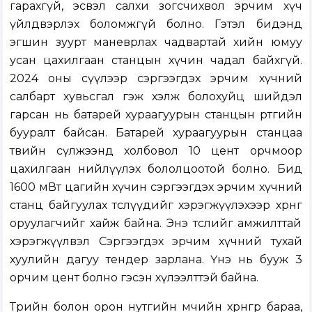
гарахгүй, эсвэл салхи зогсчихвол эрчим хүч
үйлдвэрлэх боломжгүй болно. Гэтэл бидэнд
эгшин зуурт маневрлах чадвартай хийн юмуу
усан цахилгаан станцын хүчин чадал байхгүй.
2024 оны сүүлээр сэргээгдэх эрчим хүчний
салбарт хувьсгал гэж хэлж болохуйц шийдэл
гарсан нь батарей хураагуурын станцын өртгийн
бууралт байсан. Батарей хураагуурын станцаа
төвийн сүлжээнд холбовол 10 цент орчмоор
цахилгаан нийлүүлэх бололцоотой болно. Бид
1600 мВт цагийн хүчин сэргээгдэх эрчим хүчний
станц байгуулах төслүүдийг хэрэгжүүлэхээр хөрөнгө
оруулагчийг хайж байна. Энэ төслийг амжилттай
хэрэгжүүлвэл Сэргээгдэх эрчим хүчний тухай
хуулийн дагуу тендер зарлана. Үнэ нь бууж 3
орчим цент болно гэсэн хүлээлттэй байна.
Төрийн болон орон нутгийн өмчийн хөрөнгөөр бараа,