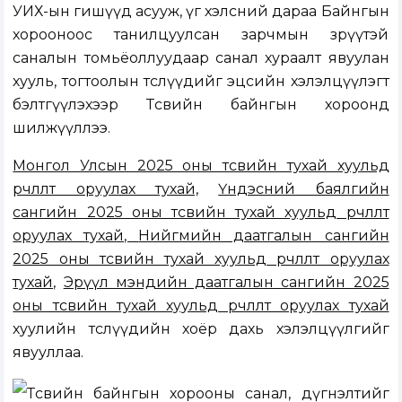
УИХ-ын гишүүд асууж, үг хэлсний дараа Байнгын
хорооноос танилцуулсан зарчмын зөрүүтэй
саналын томьёоллуудаар санал хураалт явуулан
хууль, тогтоолын төслүүдийг эцсийн хэлэлцүүлэгт
бэлтгүүлэхээр Төсвийн байнгын хороонд
шилжүүллээ.
Монгол Улсын 2025 оны төсвийн тухай хуульд
өөрчлөлт оруулах тухай,
Үндэсний баялгийн
сангийн 2025 оны төсвийн тухай хуульд өөрчлөлт
оруулах тухай,
Нийгмийн даатгалын сангийн
2025 оны төсвийн тухай хуульд өөрчлөлт оруулах
тухай,
Эрүүл мэндийн даатгалын сангийн 2025
оны төсвийн тухай хуульд өөрчлөлт оруулах тухай
хуулийн төслүүдийн хоёр дахь хэлэлцүүлгийг
явууллаа.
Төсвийн байнгын хорооны санал, дүгнэлтийг