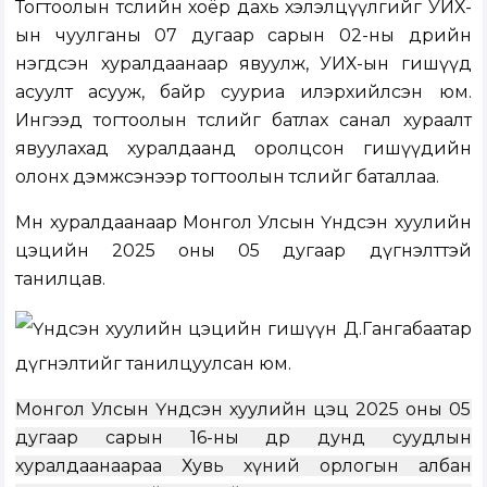
Тогтоолын төслийн хоёр дахь хэлэлцүүлгийг УИХ-
ын чуулганы 0
7
дугаар сарын
02-ны
өдрийн
нэгдсэн хуралдаанаар явуулж, УИХ-ын гишүүд
асуулт асууж, байр сууриа илэрхийлсэн юм.
Ингээд тогтоолын төслийг батлах санал хураалт
явуулахад хуралдаанд оролцсон гишүүдийн
олонх дэмжсэнээр тогтоолын төслийг баталлаа.
Мөн хуралдаанаар Монгол Улсын Үндсэн хуулийн
цэцийн 2025 оны 05 дугаар дүгнэлттэй
танилцав.
Үндсэн хуулийн цэцийн гишүүн Д.Гангабаатар
дүгнэлтийг танилцуулсан юм.
Монгол Улсын Үндсэн хуулийн цэц 2025 оны 05
дугаар сарын 16-ны өд
р
д
унд суудлын
хуралдаанаар
аа
Хувь хүний орлогын албан