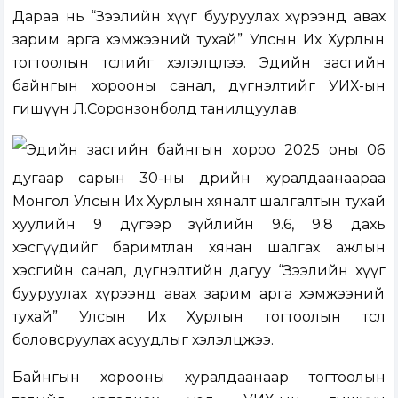
Дараа нь “Зээлийн хүүг бууруулах хүрээнд авах
зарим арга хэмжээний тухай” Улсын Их Хурлын
тогтоолын төслийг хэлэлцлээ. Эдийн засгийн
байнгын хорооны санал, дүгнэлтийг УИХ-ын
гишүүн Л.Соронзонболд танилцуулав.
Эдийн засгийн байнгын хороо 2025 оны 06
дугаар сарын 30-ны өдрийн хуралдаанаараа
Монгол Улсын Их Хурлын хяналт шалгалтын тухай
хуулийн 9 дүгээр зүйлийн 9.6, 9.8 дахь
хэсгүүдийг баримтлан хянан шалгах ажлын
хэсгийн санал, дүгнэлтийн дагуу “Зээлийн хүүг
бууруулах хүрээнд авах зарим арга хэмжээний
тухай” Улсын Их Хурлын тогтоолын төсөл
боловсруулах асуудлыг хэлэлцжээ.
Байнгын хорооны хуралдаанаар тогтоолын