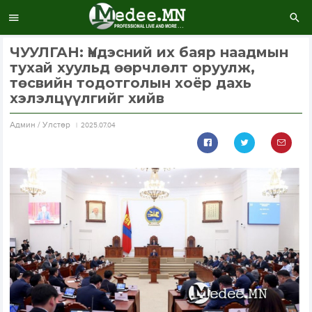
ЧУУЛГАН: Үндэсний их баяр наадмын
тухай хуульд өөрчлөлт оруулж,
төсвийн тодотголын хоёр дахь
хэлэлцүүлгийг хийв
Aдмин / Улстөр
2025.07.04