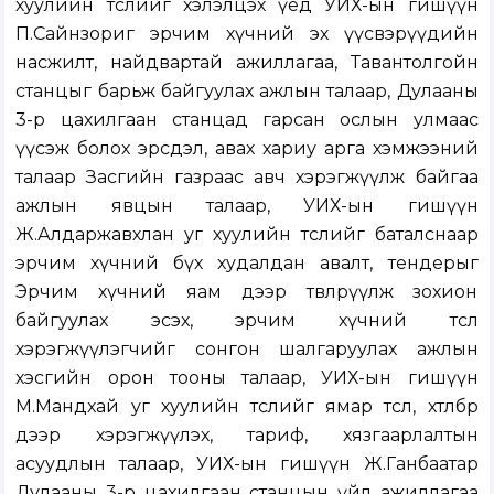
хуулийн төслийг хэлэлцэх үед УИХ-ын гишүүн
П.Сайнзориг эрчим хүчний эх үүсвэрүүдийн
насжилт, найдвартай ажиллагаа, Тавантолгойн
станцыг барьж байгуулах ажлын талаар, Дулааны
3-р цахилгаан станцад гарсан ослын улмаас
үүсэж болох эрсдэл, авах хариу арга хэмжээний
талаар Засгийн газраас авч хэрэгжүүлж байгаа
ажлын явцын талаар, УИХ-ын гишүүн
Ж.Алдаржавхлан уг хуулийн төслийг баталснаар
эрчим хүчний бүх худалдан авалт, тендерыг
Эрчим хүчний яам дээр төвлөрүүлж зохион
байгуулах эсэх, эрчим хүчний төсөл
хэрэгжүүлэгчийг сонгон шалгаруулах ажлын
хэсгийн орон тооны талаар, УИХ-ын гишүүн
М.Мандхай уг хуулийн төслийг ямар төсөл, хөтөлбөр
дээр хэрэгжүүлэх, тариф, хязгаарлалтын
асуудлын талаар, УИХ-ын гишүүн Ж.Ганбаатар
Дулааны 3-р цахилгаан станцын үйл ажиллагаа