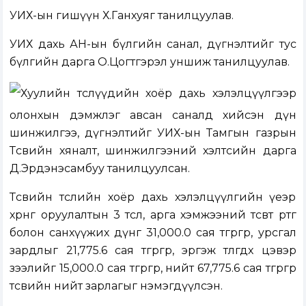
УИХ-ын гишүүн Х.Ганхуяг танилцуулав.
УИХ дахь АН-ын бүлгийн санал, дүгнэлтийг тус
бүлгийн дарга О.Цогтгэрэл уншиж танилцуулав.
Хуулийн төслүүдийн хоёр дахь хэлэлцүүлгээр
олонхын дэмжлэг авсан саналд хийсэн дүн
шинжилгээ, дүгнэлтийг УИХ-ын Тамгын газрын
Төсвийн хяналт, шинжилгээний хэлтсийн дарга
Д.Эрдэнэсамбуу танилцуулсан.
Төсвийн төслийн хоёр дахь хэлэлцүүлгийн үеэр
хөрөнгө оруулалтын 3 төсөл, арга хэмжээний төсөвт өртөг
болон санхүүжих дүнг 31,000.0 сая төгрөгөөр, урсгал
зардлыг 21,775.6 сая төгрөгөөр, эргэж төлөгдөх цэвэр
зээлийг 15,000.0 сая төгрөгөөр, нийт 67,775.6 сая төгрөгөөр
төсвийн нийт зарлагыг нэмэгдүүлсэн.