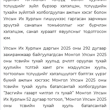
төслүүдийг зүйл бүрээр хэлэлцэн, төслүүдийн
тухайн зүйлтэй холбогдуулан ажпын хэсэг болон
Улсын Их Хурлын гишүүнээс гаргасан зарчмын
зөрүүтэй саналын томьёоллыг нэг бүрчлэн
хэлэлцэж, санал хураалт явуулсныг тодотгосон
юм.
Улсын Их Хурлын даргын 2025 оны 292 дугаар
захирамжаар байгуулагдсан Монгол Улсын 2025
оны төсвийн тухай хуульд өөрчлөлт оруулах тухай
хуулийн төсөлтэй хамт өргөн мэдүүлсэн хууль,
тогтоолын төслүүдийг хэлэлцүүлэгт бэлтгэх үүрэг
бүхий ажлын хэсгээс Монгол Улсын 2025 оны
төсвийн тухай хууль баталсантай холбогдуулан
“Засгийн газарт чиглэл өгөх тухай” Монгол Улсын
Их Хурлын 52 дугаар тогтоол, “Монгол Улсын 2025
оны төсвийн тухай хууль баталсантай