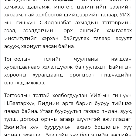
хэмжээ, давтамж, ипотек, цалингийн зээлийн
хураамжтай холбоотой шийдвэрийн талаар, УИХ-
ын гишүүн С.Эрдэнэбат ахмадын тэтгэврийн
зээл, зээлдэгчийн эрх ашгийг хамгаалах
институтийг хэрхэн байгуулах талаар асуулт
асууж, хариулт авсан байна.
Тогтоолын төслийг чуулганы нэгдсэн
хуралдаанаар хэлэлцүүлж батлуулахыг Байнгын
хорооны хуралдаанд оролцсон гишүүдийн
олонх дэмжжээ.
Тогтоолын төсөлтэй холбогдуулан УИХ-ын гишүүн
Ц.Баатархүү, Бидний арга барил буруу тийшээ
яваад байна. Утааг бууруулъя гэхээр яндан, зуух,
түлш, дотоод орчны агаар шүүгчтэй ажилладаг.
Зээлийн хүүг бууруулъя гэхээр бодлогын хүү
яриад эхэлдэг. Зээлийн хүү бол эдийн засгийн