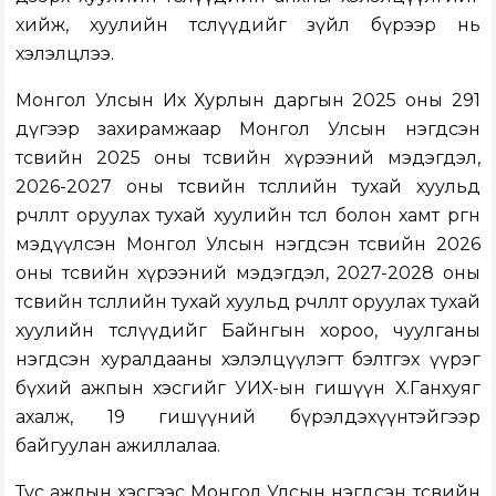
хийж, хуулийн төслүүдийг зүйл бүрээр нь
хэлэлцлээ.
Монгол Улсын Их Хурлын даргын 2025 оны 291
дүгээр захирамжаар Монгол Улсын нэгдсэн
төсвийн 2025 оны төсвийн хүрээний мэдэгдэл,
2026-2027 оны төсвийн төсөөллийн тухай хуульд
өөрчлөлт оруулах тухай хуулийн төсөл болон хамт өргөн
мэдүүлсэн Монгол Улсын нэгдсэн төсвийн 2026
оны төсвийн хүрээний мэдэгдэл, 2027-2028 оны
төсвийн төсөөллийн тухай хуульд өөрчлөлт оруулах тухай
хуулийн төслүүдийг Байнгын хороо, чуулганы
нэгдсэн хуралдааны хэлэлцүүлэгт бэлтгэх үүрэг
бүхий ажпын хэсгийг УИХ-ын гишүүн Х.Ганхуяг
ахалж, 19 гишүүний бүрэлдэхүүнтэйгээр
байгуулан ажиллалаа.
Тус ажлын хэсгээс Монгол Улсын нэгдсэн төсвийн