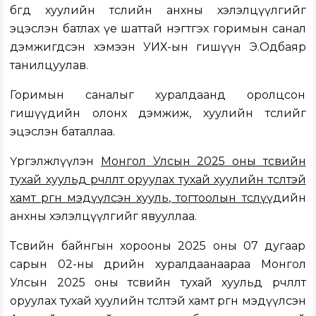
бөгөөд хуулийн төслийн анхны хэлэлцүүлгийг
эцэслэн батлах үе шаттай нэгтгэх горимын санал
дэмжигдсэн хэмээн УИХ-ын гишүүн Э.Одбаяр
танилцуулав.
Горимын саналыг хуралдаанд оролцсон
гишүүдийн олонх дэмжиж, хуулийн төслийг
эцэслэн баталлаа.
Үргэлжлүүлэн
Монгол Улсын 2025 оны төсвийн
тухай хуульд өөрчлөлт оруулах тухай хуулийн төсөлтэй
хамт өргөн мэдүүлсэн хууль, тогтоолын төслүүд
ийн
анхны хэлэлцүүлгийг явууллаа.
Төсвийн байнгын хорооны 2025 оны 07 дугаар
сарын 02-ны өдрийн хуралдаанаараа Монгол
Улсын 2025 оны төсвийн тухай хуульд өөрчлөлт
оруулах тухай хуулийн төсөлтэй хамт өргөн мэдүүлсэн