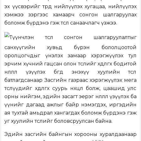
эх үүсвэрийг төрд нийлүүлэх хугацаа, нийлүүлэх
хэмжээ зэргээс хамаарч сонгон шалгаруулах
боломж бүрдэнэ гэж төсөл санаачлагч үзжээ.
Түүнчлэн төсөл сонгон шалгаруулалтыг
санхүүгийн хувьд бүрэн бололцоотой
оролцогчдыг үнэлэх замаар хэрэгжүүлэх тул
эрчим хүчний гацсан олон төслийг хөдөлгөх бодитой
нөлөөлөл үзүүлэх бөгөөд энэхүү хуулийн төсөл
батлагдсанаар Засгийн газраас хэрэгжүүлэх мега
төслүүдийг хөдөлгөх суурь нөхцөл болж, цаашид улс
орны нийгэм, эдийн засагт эерэг нөлөөлөл үзүүлэх ба
үүнийг дагаад ажлыг байр нэмэгдэх, иргэдийн
ая тухтай амьдрал хангагдах боломж бүрдэнэ гэж
уг хуулийн төслийг боловсруулсан байна.
Эдийн засгийн байнгын хорооны хуралдаанаар