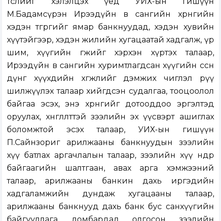
төслийг хэлэлцэх үед УИХ-ын гишүүн
М.Бадамсүрэн Ирээдүйн өв сангийн хөрөнгийн
хэдэн төгрөгийг ямар банкнуудад, хэдэн хувийн
хүүтэйгээр, хэдэн жилийн хугацаатай хадгалж, үр
шим, хүүгийн өгөөжийг хэрхэн хүртэх талаар,
Ирээдүйн өв сангийн хуримтлагдсан хүүгийн өссөн
дүнг хүүхдийн хөгжлийг дэмжих чиглэл рүү
шилжүүлэх талаар хийгдсэн судалгаа, тооцоолол
байгаа эсэх, энэ хөрөнгийг дотооддоо эргэлтэд
оруулах, хөнгөлөлттэй зээлийн эх үүсвэрт ашиглах
боломжтой эсэх талаар, УИХ-ын гишүүн
П.Сайнзориг арилжааны банкнуудын зээлийн
хүү батлах аргачлалын талаар, зээлийн хүү өндөр
байгаагийн шалтгаан, авах арга хэмжээний
талаар, арилжааны банкин дахь иргэдийн
хадгаламжийн дундаж хугацааны талаар,
арилжааны банкнууд дахь банк бус санхүүгийн
байгууллага, ломбардад олгосон зээлийн