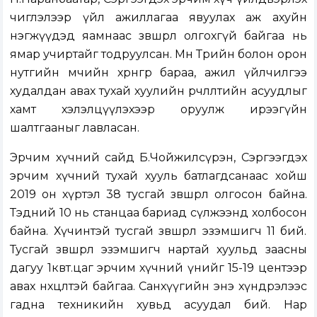
чиглэлээр үйл ажиллагаа явуулах аж ахуйн
нэгжүүдэд яамнаас зөвшөөрөл олгохгүй байгаа нь
ямар учиртайг тодруулсан. Мөн Төрийн болон орон
нутгийн өмчийн хөрөнгөөр бараа, ажил үйлчилгээ
худалдан авах тухай хуулийн өөрчлөлтийн асуудлыг
хамт хэлэлцүүлэхээр оруулж ирээгүйн
шалтгааныг лавласан.
Эрчим хүчний сайд Б.Чойжилсүрэн, Сэргээгдэх
эрчим хүчний тухай хууль батлагдсанаас хойш
2019 он хүртэл 38 тусгай зөвшөөрөл олгосон байна.
Тэдний 10 нь станцаа бариад сүлжээнд холбосон
байна. Хүчинтэй тусгай зөвшөөрөл эзэмшигч 11 бий.
Тусгай зөвшөөрөл эзэмшигч нартай хуульд заасны
дагуу 1квт.цаг эрчим хүчний үнийг 15-19 центээр
авах нөхцөлтэй байгаа. Санхүүгийн энэ хүндрэлээс
гадна техникийн хувьд асуудал бий. Нар