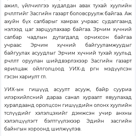
ажил, үйлчилгээ худалдан авах тухай хуулийн
өөрчлөлтийг Засгийн газарт боловсруулж байгаа. Аж
ахуйн бүх салбарыг хамрах учраас судалгаанд
нэлээд цаг зарцуулахаар байгаа. Эрчим хүчний
салбар чадлын дутагдалд орчихсон байгаа
учраас Эрчим хүчний байгууламжуудыг
байгуулах асуудлыг Эрчим хүчний тухай хуульд
өөрчлөлт оруулан шийдвэрлэхээр Засгийн газарт
ярилцаж ойлголцоод УИХ-д өргөн мэдүүлсэн
гэсэн хариулт өглөө.
УИХ-ын гишүүд асуулт асууж, байр сууриа
илэрхийлсний дараа санал хураалт явуулахад
хуралдаанд оролцсон гишүүдийн олонх хуулийн
төслүүдийг хэлэлцэхийг дэмжсэн учир анхны
хэлэлцүүлэгт бэлтгүүлэхээр Эдийн засгийн
байнгын хороонд шилжүүлэв.