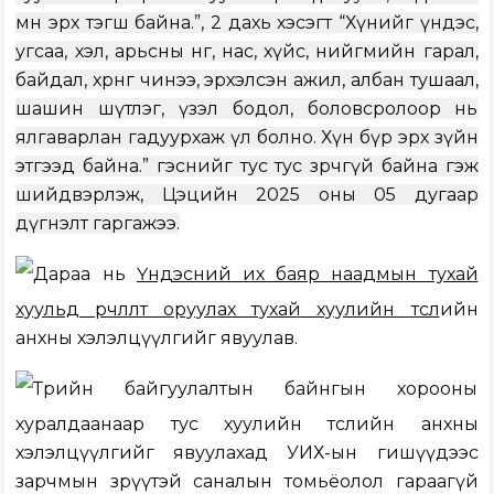
өмнө эрх тэгш байна.”, 2 дахь хэсэгт “Хүнийг үндэс,
угсаа, хэл, арьсны өнгө, нас, хүйс, нийгмийн гарал,
байдал, хөрөнгө чинээ, эрхэлсэн ажил, албан тушаал,
шашин шүтлэг, үзэл бодол, боловсролоор нь
ялгаварлан гадуурхаж үл болно. Хүн бүр эрх зүйн
этгээд байна.” гэснийг тус тус зөрчөөгүй байна гэж
шийдвэрлэж, Цэцийн 2025 оны 05 дугаар
дүгнэлт гарга
жээ
.
Дараа нь
Үндэсний их баяр наадмын тухай
хуульд өөрчлөлт оруулах тухай хуулийн төсл
ийн
анхны хэлэлцүүлгийг явуулав.
Төрийн байгуулалтын байнгын хорооны
хуралдаанаар тус хуулийн төслийн анхны
хэлэлцүүлгийг явуулахад УИХ-ын гишүүдээс
зарчмын зөрүүтэй саналын томьёолол гараагүй