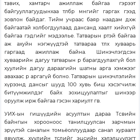
тавих, хамтарч ажиллаж байгаа гэрээт
байгууллагуудынхаа төлбөр мөнгийг гаргах гээд
зовлон байдаг. Тийм учраас баяр наадам дөхөж
байгаатай холбогдуулаад дансанд хаалт хийхгүй
байгаа гэдгийг мэдээлье. Татварын өртэй байгаа
аж ахуйн нэгжүүдтэй татвараа төлөх хуваарь
гаргаад ажиллаж байна. Шинэчлэгдсэн
хуваарийн дагуу татварын өрөө барагдуулахгүй бол
хуулийн дагуу дараагийн шатны арга хэмжээг
авахаас өөр аргагүй болно. Татварын шинэчлэлийн
хүрээнд дансыг шууд 100 хувь биш хэсэгчилж
битүүмжилдэг байх зохицуулалтыг шинээр
оруулж ирж байгаа гэсэн хариулт өгөв.
УИХ-ын гишүүдийн асуултын дараа Төсвийн
байнгын хорооноос танилцуулсан зарчмын
зөрүүтэй саналын томьёоллуудаар санал хураалт
явуулж, хуулийн төслийг эцсийн хэлэлцүүлэгт