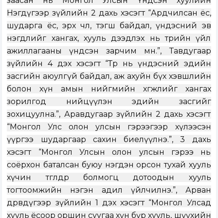
заасан нь Монгол Улсын Үндсэн хуулийн
Нэгдүгээр зүйлийн 2 дахь хэсэгт “Ардчилсан ёс,
шударга ёс, эрх чөлөө, тэгш байдал, үндэсний эв
нэгдлийг хангах, хууль дээдлэх нь төрийн үйл
ажиллагааны үндсэн зарчим мөн.”, Тавдугаар
зүйлийн 4 дэх хэсэгт “Төр нь үндэсний эдийн
засгийн аюулгүй байдал, аж ахуйн бүх хэвшлийн
болон хүн амын нийгмийн хөгжлийг хангах
зорилгод нийцүүлэн эдийн засгийг
зохицуулна.”, Аравдугаар зүйлийн 2 дахь хэсэгт
“Монгол Улс олон улсын гэрээгээр хүлээсэн
үүргээ шударгаар сахин биелүүлнэ.”, 3 дахь
хэсэгт “Монгол Улсын олон улсын гэрээ нь
соёрхон баталсан буюу нэгдэн орсон тухай хууль
хүчин төгөлдөр болмогц дотоодын хууль
тогтоомжийн нэгэн адил үйлчилнэ.”, Арван
дөрөвдүгээр зүйлийн 1 дэх хэсэгт “Монгол Улсад
хууль ёсоор оршин суугаа хүн бүр хууль, шүүхийн