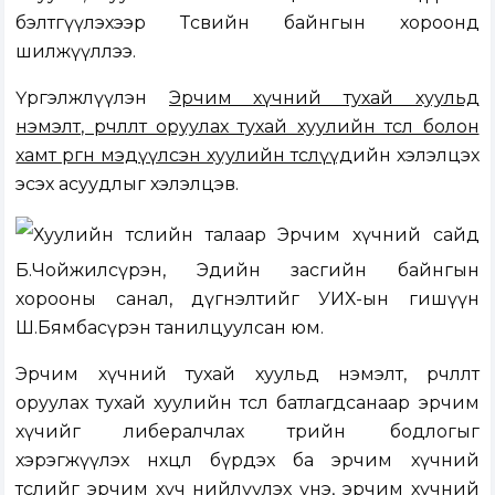
бэлтгүүлэхээр Төсвийн байнгын хороонд
шилжүүллээ.
Үргэлжлүүлэн
Эрчим хүчний тухай хуульд
нэмэлт, өөрчлөлт оруулах тухай хуулийн төсөл болон
хамт өргөн мэдүүлсэн хуулийн төслүүд
ийн хэлэлцэх
эсэх асуудлыг хэлэлцэв.
Хуулийн төслийн талаар Эрчим хүчний сайд
Б.Чойжилсүрэн, Эдийн засгийн байнгын
хорооны санал, дүгнэлтийг УИХ-ын гишүүн
Ш.Бямбасүрэн танилцуулсан юм.
Эрчим хүчний тухай хуульд нэмэлт, өөрчлөлт
оруулах тухай хуулийн төсөл батлагдсанаар эрчим
хүчийг либералчлах төрийн бодлогыг
хэрэгжүүлэх нөхцөл бүрдэх ба эрчим хүчний
төслийг эрчим хүч нийлүүлэх үнэ, эрчим хүчний