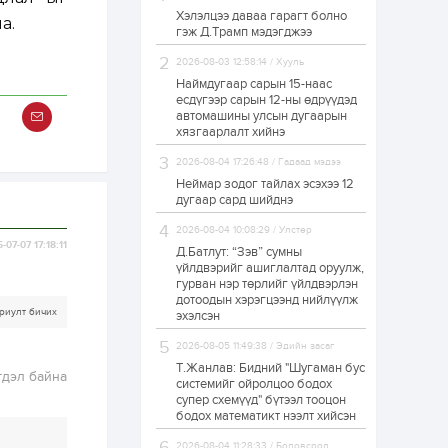
Хэлэлцээ даваа гарагт болно
З.Мэндсайхан:
а.
гэж Д.Трамп мэдэгджээ
Хүнсний нөөцийг
бэлтгэх агуулах,
зоорь бэлтгэх ААН-
2026-08-03 12:58:14 / Хууль
үүдэд хөнгөлөлттэй
Наймдугаар сарын 15-наас
зээл олгоно
есдүгээр сарын 12-ны өдрүүдэд
1 өдөр
1
0
автомашины улсын дугаарын
Европ дахь
хязгаарлалт хийнэ
монголчуудын
соёлын наадам
2026-08-04 17:26:48 / Гадаад мэдээ
боллоо
Неймар зодог тайлах эсэхээ 12
дугаар сард шийднэ
1 өдөр
2
0
2026-08-04 10:08:29 / Улстөр
Өнгөрсөн сард
-07-07 17:18:11
1,439.2 кг үнэт
Д.Батлут: “Зэв” сумны
металл худалдан
үйлдвэрийг ашиглалтад оруулж,
авчээ
гурван нэр төрлийг үйлдвэрлэн
дотоодын хэрэгцээнд нийлүүлж
риулт бичих
1 өдөр
0
0
эхэлсэн
Б.Найдалаа: Энэ
2026-08-05 11:49:38 / Эдийн засаг
өвөл илүү хүнд байж
магадгүй учир төр,
Т.Жанлав: Бидний "Шугаман бус
гдэл байна
эрчим хүчний
системийг ойролцоо бодох
байгууллагууд, иргэд
супер схемүүд" бүтээл тооцон
бэлтгэлээ...
бодох математикт нээлт хийсэн
1 өдөр
5
0
Өнөөдөр сондгой
2026-08-04 11:28:33 / Боловсрол