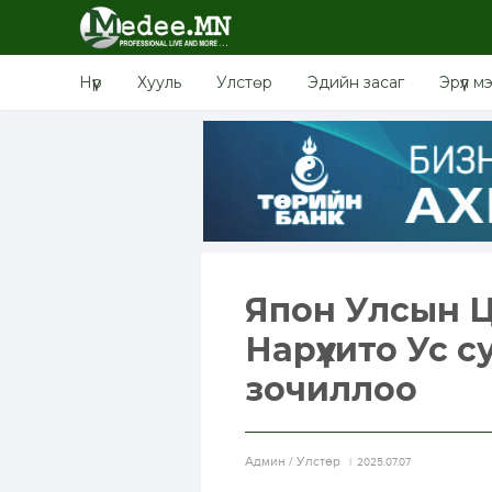
Нүүр
Хууль
Улстөр
Эдийн засаг
Эрүүл м
Япон Улсын Ц
Нарүхито Ус 
зочиллоо
Aдмин / Улстөр
2025.07.07