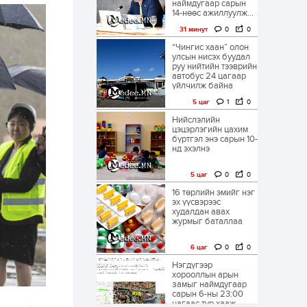
наймдугаар сарын
14-нөөс ажиллуулж...
31 минут
0
0
“Чингис хаан” олон
улсын нисэх буудал
руу нийтийн тээврийн
автобус 24 цагаар
үйлчилж байна
5 цаг
1
0
Нийслэлийн
цэцэрлэгийн цахим
бүртгэл энэ сарын 10-
нд эхэлнэ
5 цаг
0
0
16 төрлийн эмийг нэг
эх үүсвэрээс
худалдан авах
журмыг баталлаа
6 цаг
0
0
Нэгдүгээр
хорооллын арын
замыг наймдугаар
сарын 6-ны 23:00
цагаас түр хааж,