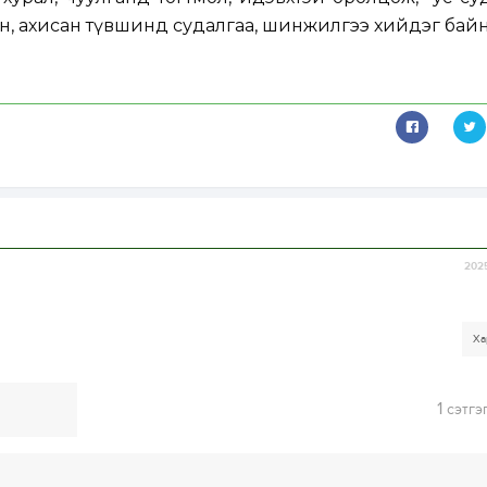
, ахисан түвшинд судалгаа, шинжилгээ хийдэг байн
2025
Ха
1
сэтгэ