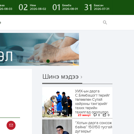
02
01
31
ваа
Ням
Бямба
Баасан
26-08-03
2026-08-02
2026-08-01
2026-07-31
э
Шинэ мэдээ
УИХ-ын дарга
С.Бямбацогт төрийг
төлөөлөн Сутай
хайрхны тэнгэрийг
тахих төрийн
тахилгад оролцлоо
23 минут
0
0
“Хотын дарга сонсож
байна” 150150 тусгай
дугаарыг