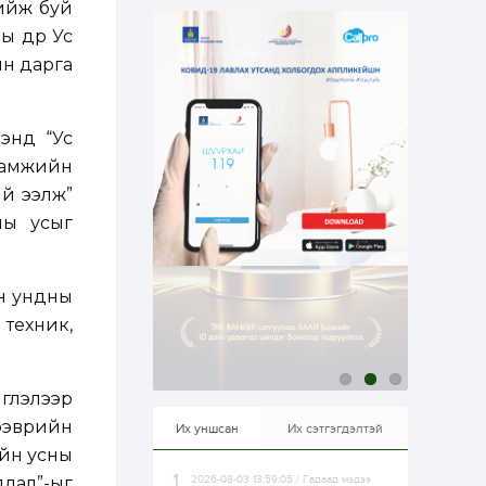
хийж буй
борооны ус...
6 цаг
0
0
 өдөр Ус
Б.Баярбаатар:
ын дарга
Төсвийн шинэчлэл
хийхгүй, урсгал
зардлаа
үргэлжлүүлэн тэлээд
байвал...
энд “Ус
6 цаг
2
0
Татварын өртэй
нгамжийн
шатахуун импортлогч
ий ээлж”
ААН-үүдийн дансыг
битүүмжлэхгүй
ны усыг
6 цаг
1
0
Нөөцийн махны
худалдаа,
ын ундны
борлуулалтыг
 техник,
нээлттэй ил тод
болгоно
1 өдөр
0
0
ЗГ: Автобензин,
иглэлээр
дизель түлшний
онцгой албан
тээврийн
Их уншсан
Их сэтгэгдэлтэй
татварыг тэглэлээ
ийн усны
длал”-ыг
2026-08-03 13:59:05 / Гадаад мэдээ
1 өдөр
2
0