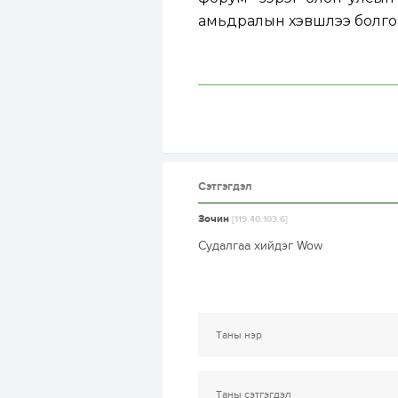
амьдралын хэвшлээ болгон
Сэтгэгдэл
Зочин
[119.40.103.6]
Судалгаа хийдэг Wow