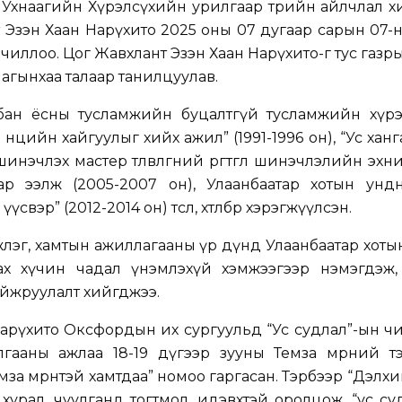
 Ухнаагийн Хүрэлсүхийн урилгаар төрийн айлчлал 
Эзэн Хаан Нарүхито 2025 оны 07 дугаар сарын 07-ны
чиллоо. Цог Жавхлант Эзэн Хаан Нарүхито-г тус газр
ллагынхаа талаар танилцуулав.
бан ёсны тусламжийн буцалтгүй тусламжийн хүрэ
өөцийн хайгуулыг хийх ажил” (1991-1996 он), “Ус ха
нэчлэх мастер төлөвлөгөөний өргөтгөл шинэчлэлийн эхн
аар ээлж (2005-2007 он), Улаанбаатар хотын унд
свэр” (2012-2014 он) төсөл, хөтөлбөр хэрэгжүүлсэн.
лэг, хамтын ажиллагааны үр дүнд Улаанбаатар хот
янах хүчин чадал үнэмлэхүй хэмжээгээр нэмэгдэж,
йжруулалт хийгджээ.
арүхито Оксфордын их сургуульд “Ус судлал”-ын ч
далгааны ажлаа 18-19 дүгээр зууны Темза мөрний 
за мөрөнтэй хамтдаа” номоо гаргасан. Тэрбээр “Дэлх
хурал, чуулганд тогтмол, идэвхтэй оролцож, “ус су