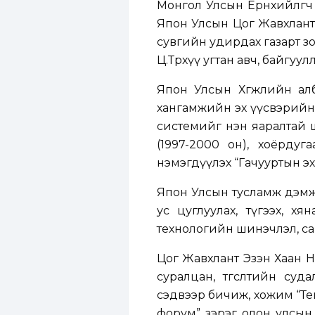
Монгол Улсын Ерөнхийлөгч
Япон Улсын Цог Жавхлант 
сувгийн удирдах газарт зо
Ц.Төрхүү угтан авч, байгуу
Япон Улсын Хөгжлийн ал
хангамжийн эх үүсвэрийн н
системийг нэн яаралтай ши
(1997-2000 он), хоёрдуг
нэмэгдүүлэх “Гачууртын эх үү
Япон Улсын тусламж дэмж
ус цуглуулах, түгээх, х
технологийн шинэчлэл, са
Цог Жавхлант Эзэн Хаан Н
суралцан, төгсөлтийн су
сэдвээр бичиж, хожим “Тем
форум” зэрэг олон улсын 