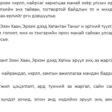
рхэм нөхөрлөл, найрсаг харилцаа манай хоёр улсын 
лхийн энх тайван, тогтвортой байдлын төлөө өнө мөнхөд
н ерөөлийг өргөн дэвшүүлье.
зэн Хаан, Эрхэм дээд Хатантан Таныг өнө эртний түүхт
 голомт, мөнх хөх тэнгэрийн орон манай сайхан улса
сье.
нт Эзэн Хаан, Эрхэм дээд Хатны эрүүл энх, аз жар
 найрамдал, нөхөрлөл, хамтын ажиллагаа мандан бад
гжил цэцэглэлт, ард түмний аз жаргал, сайн са
үндэт зочид, япон анд нөхдийнхөө эрүүл энх, ам