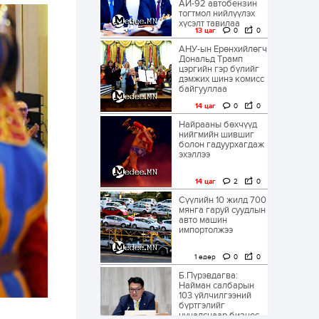
АИ-92 автобензин
тогтмол нийлүүлэх
хүсэлт тавилаа
13 цаг
0
0
АНУ-ын Ерөнхийлөгч
Дональд Трамп
цэргийн гэр бүлийг
дэмжих шинэ комисс
байгууллаа
14 цаг
0
0
Найрааны бөхчүүд
нийгмийн шившиг
болон гадуурхагдаж
эхэллээ
14 цаг
2
0
Сүүлийн 10 жилд 700
мянга гаруй суудлын
авто машин
импортолжээ
1 өдөр
0
0
Б.Пүрэвдагва:
Найман салбарын
103 үйлчилгээний
бүртгэлийг
цуцалснаар бизнес