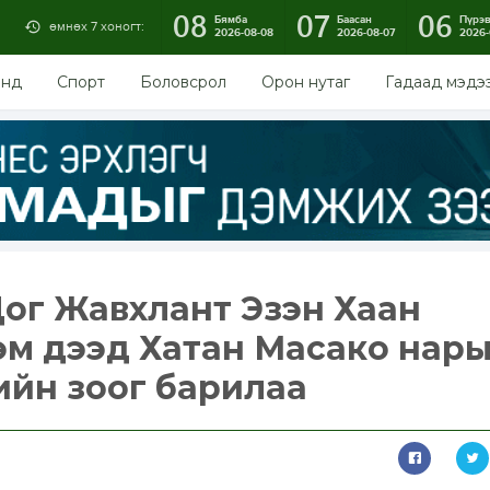
08
07
06
Бямба
Баасан
Пүрэ
өмнөх 7 хоногт:
2026-08-08
2026-08-07
2026-
энд
Спорт
Боловсрол
Орон нутаг
Гадаад мэдэ
ог Жавхлант Эзэн Хаан
хэм дээд Хатан Масако нар
рийн зоог барилаа