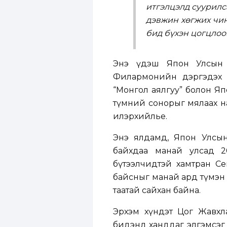
итгэлцэлд суурил
дэвжин хөгжих чин
бид бүхэн цогцлоон
Энэ үдэш Япон Улсын 
Филармонийн дэргэдэх 
“Монгол аялгуу” болон Яп
түмний сонорыг мялаах на
илэрхийлье.
Энэ ялдамд, Япон Улсын
байхдаа манай улсад 
бүтээлчидтэй хамтран Сен
байсныг манай ард түмэн 
таатай сайхан байна.
Эрхэм хүндэт Цог Жавхл
бидэнд ханддаг элгэмсэг 