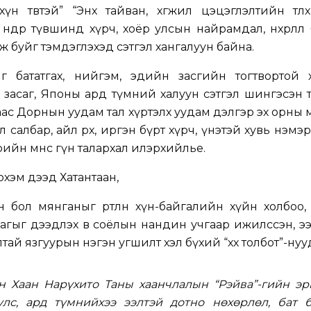
үн төвтэй” “Энх тайван, хөгжил цэцэглэлтийн төлөө
өндөр түвшинд хүрч, хоёр улсын найрамдал, нөхөрлөл
 буйг тэмдэглэхэд сэтгэл хангалуун байна.
 бататгах, нийгэм, эдийн засгийн тогтвортой х
 засаг, Японы ард түмний халуун сэтгэл шингэсэн 
аас Дорнын уудам тал хүртэлх уудам дэлгэр эх орны 
 салбар, айл өрх, иргэн бүрт хүрч, үнэтэй хувь нэмэ
йн өмнөөс гүн талархал илэрхийлье.
рхэм дээд Хатантаан,
бол мянганыг өртөөлөн хүн-байгалийн хүйн холбоо,
гыг дээдлэх өв соёлын нандин учгаар ижилссэн, э
алтай язгуурын нэгэн угшилт хэл бүхий “хөх толбот”-нуу
н Хаан Нарүхито Таны хаанчлалын “Рэйва”-гийн эр
лс, ард түмнийхээ ээлтэй дотно нөхөрлөл, бат б