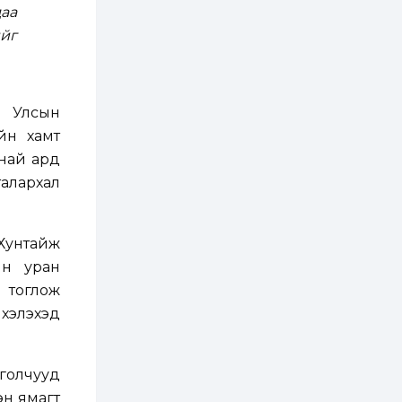
бүртгэл энэ сарын 10-
даа
нд эхэлнэ
ийг
2 өдөр
0
0
16 төрлийн эмийг нэг
эх үүсвэрээс
худалдан авах
журмыг баталлаа
л Улсын
йн хамт
2 өдөр
0
0
анай ард
Нэгдүгээр
хорооллын арын
талархал
замыг наймдугаар
сарын 6-ны 23:00
цагаас түр хааж,
борооны ус...
2 өдөр
0
0
Хунтайж
Б.Баярбаатар:
ын уран
Төсвийн шинэчлэл
хийхгүй, урсгал
р тоглож
зардлаа
үргэлжлүүлэн тэлээд
 хэлэхэд
байвал...
2 өдөр
2
0
Татварын өртэй
шатахуун импортлогч
голчууд
ААН-үүдийн дансыг
битүүмжлэхгүй
эн ямагт