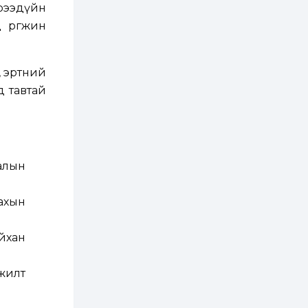
3 өдөр
2
0
ирээдүйн
Өнгөрсөн сард
 өргөжин
1,439.2 кг үнэт
металл худалдан
авчээ
, эртний
3 өдөр
0
0
д тавтай
Б.Найдалаа: Энэ
өвөл илүү хүнд байж
магадгүй учир төр,
эрчим хүчний
байгууллагууд, иргэд
бэлтгэлээ...
3 өдөр
6
0
галын
Өнөөдөр сондгой
тоогоор төгссөн
автомашинтай иргэд
бензин авна
рахын
3 өдөр
0
3
йхан
ЗГ: Шатахууны
хангамж,
нийлүүлэлтийг
тогтворжуулах
жилт
асуудлыг хэлэлцэж
байна
3 өдөр
0
0