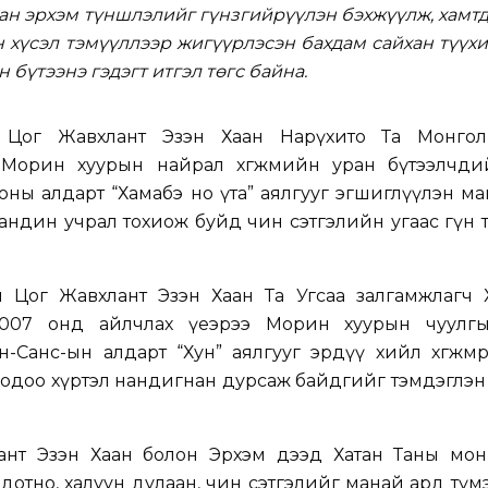
сан
эрхэм түншлэлийг гүнзгийрүүлэн
бэхжүүлж,
хамт
 хүсэл тэмүүллээр жигүүрлэсэн бахдам сайхан түүх
 бүтээнэ гэдэгт итгэл төгс байна.
Цог Жавхлант Эзэн Хаан Нарүхито Та Монго
Морин хуурын найрал хөгжмийн уран бүтээлчди
оны алдарт “Хамабэ но үта” аялгууг эгшиглүүлэн м
ндин учрал тохиож буйд чин сэтгэлийн угаас гүн 
 Цог Жавхлант Эзэн Хаан Та Угсаа залгамжлагч 
2007 онд айлчлах үеэрээ Морин хуурын чуулг
-Санс-ын алдарт “Хун” аялгууг эрдүү хийл хөгжмөө
одоо хүртэл нандигнан дурсаж байдгийг тэмдэглэн
ант Эзэн Хаан болон Эрхэм дээд Хатан Таны мон
дотно, халуун дулаан, чин сэтгэлийг манай ард түм