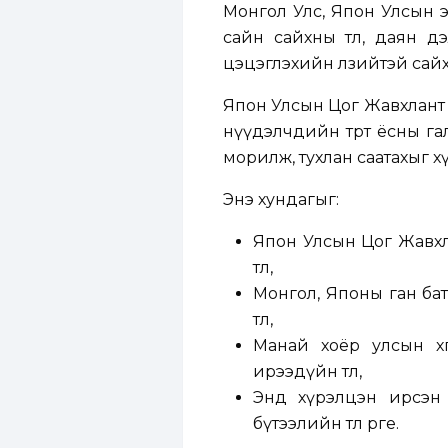
Монгол Улс, Япон Улсын э
сайн сайхны төлөө, даян дэ
цэцэглэхийн өлзийтэй сайха
Япон Улсын Цог Жавхлант Э
нүүдэлчдийн төрт ёсны гал
морилж, тухлан саатахыг хү
Энэ хундагыг:
Япон Улсын Цог Жавхла
төлөө,
Монгол, Японы ган бат
төлөө,
Манай хоёр улсын хө
ирээдүйн төлөө,
Энд хүрэлцэн ирсэн х
бүтээлийн төлөө өргөе.