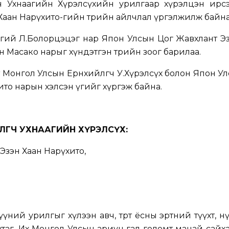
гч Ухнаагийн Хүрэлсүхийн урилгаар хүрэлцэн ирс
Хаан Нарүхито-гийн төрийн айлчлал үргэлжилж байна
гэргий Л.Болорцэцэг нар Япон Улсын Цог Жавхлант Э
н Масако нарыг хүндэтгэн төрийн зоог барилаа.
т Монгол Улсын Ерөнхийлөгч У.Хүрэлсүх болон Япон У
ито нарын хэлсэн үгийг хүргэж байна.
ЛӨГЧ УХНААГИЙН ХҮРЭЛСҮХ
:
Эзэн Хаан Нарүхито,
үүний урилгыг хүлээн авч, төрт ёсны эртний түүхт, 
таг, Их Монгол Улсын ариун гал голомт манай сайх