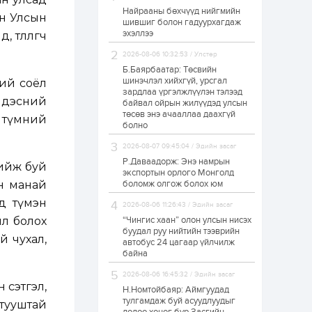
Найрааны бөхчүүд нийгмийн
Худалдагч
он Улсын
шившиг болон гадуурхагдаж
Н.Амарзаяа:
эхэллээ
Дэлгүүрийн 32
өлөөлөгч
хуудастай өрийн
дэвтэр долоо хоногт
2026-08-06 10:32:53 / Улстөр
л дүүрдэг
Б.Баярбаатар: Төсвийн
1 өдөр
0
0
шинэчлэл хийхгүй, урсгал
ний соёл
Б.Хулан дэлхийн
зардлаа үргэлжлүүлэн тэлээд
аварга боллоо
Үндэсний
байвал ойрын жилүүдэд улсын
төсөв энэ ачааллаа даахгүй
д түмний
болно
1 өдөр
0
0
2026-08-07 09:45:04 / Эдийн засаг
Р.Даваадорж: Энэ намрын
Р.Даваадорж: Энэ
хийж буй
намрын экспортын
экспортын орлого Монголд
орлого Монголд
ан манай
боломж олгож болох юм
боломж олгож болох
юм
рд түмэн
2026-08-06 11:26:43 / Эдийн засаг
1 өдөр
0
2
өл болох
“Чингис хаан” олон улсын нисэх
буудал руу нийтийн тээврийн
Автомашины улсын
й чухал,
автобус 24 цагаар үйлчилж
дугаар сондгой
байна
тоогоор төгссөн бол
өнөөдөр шатахуун
авна
2026-08-06 16:45:32 / Эдийн засаг
 сэтгэл,
Н.Номтойбаяр: Аймгуудад
1 өдөр
0
0
тулгамдаж буй асуудлуудыг
 тууштай
Н.Номтойбаяр: