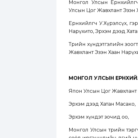
Монгол Улсын Ерөнхийлө
Улсын Цог Жавхлант Эзэн 
Ерөнхийлөгч У.Хүрэлсүх, 
Нарүхито, Эрхэм дээд Хата
Төрийн хүндэтгэлийн зоог
Жавхлант Эзэн Хаан Нарүх
МОНГОЛ УЛСЫН ЕРӨНХИЙ
Япон Улсын Цог Жавхлант 
Эрхэм дээд Хатан Масако,
Эрхэм хүндэт зочид оо,
Монгол Улсын төрийн тэрг
соёл иргэншлийн өлгий ну