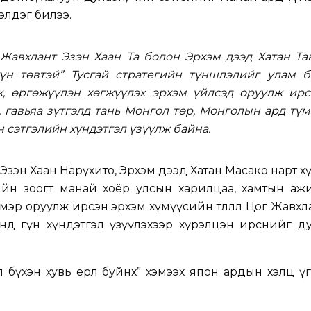
дэлдэг билээ.
 Жавхлант Эзэн Хаан Та болон Эрхэм дээд Хатан Та
үн төвтэй” Тусгай стратегийн түншлэлийг улам б
ж, өргөжүүлэн хөгжүүлэх эрхэм үйлсэд оруулж ирс
, гавьяа зүтгэлд тань Монгол төр, Монголын ард тү
н сэтгэлийн хүндэтгэл үзүүлж байна.
Эзэн Хаан Нарүхито, Эрхэм дээд Хатан Масако нарт х
лийн зоогт манай хоёр улсын харилцаа, хамтын аж
эмэр оруулж ирсэн эрхэм хүмүүсийн төлөөлөл Цог Жавхл
анд гүн хүндэтгэл үзүүлэхээр хүрэлцэн ирснийг д
 бүхэн хувь ерөөл буйнх” хэмээх япон ардын хэлц ү