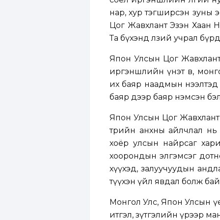
нар, хур тэгширсэн зуны 
Цог Жавхлант Эзэн Хаан На
Та бүхэнд өлзий учрал бүр
Япон Улсын Цог Жавхлант 
иргэншлийн үнэт өв, монг
их баяр наадмын нээлтэд
баяр дээр баяр нэмсэн бэ
Япон Улсын Цог Жавхлант 
төрийн анхны айлчлал нь
хоёр улсын найрсаг хари
хоорондын элгэмсэг дотно 
хүүхэд, залуучуудын андлал
түүхэн үйл явдал болж бай
Монгол Улс, Япон Улсын үе
итгэл, зүтгэлийн үрээр м