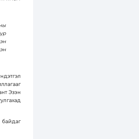
2 өдөр
1
0
Нөөцийн махны
худалдаа,
ны
борлуулалтыг
нээлттэй ил тод
үр
болгоно
эн
3 өдөр
0
0
мэн
ЗГ: Автобензин,
дизель түлшний
онцгой албан
татварыг тэглэлээ
3 өдөр
3
0
үндэтгэл
З.Мэндсайхан:
иллагааг
Хүнсний нөөцийг
бэлтгэх агуулах,
ант Эзэн
зоорь бэлтгэх ААН-
уулгахад
үүдэд хөнгөлөлттэй
зээл олгоно
3 өдөр
2
0
Европ дахь
монголчуудын
г байдаг
соёлын наадам
боллоо