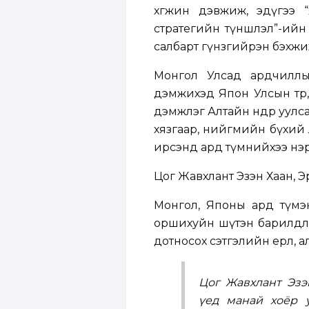
хөгжин дэвжиж, эдүгээ “х
стратегийн түншлэл”-ийн 
салбарт гүнзгийрэн бэхжиж
Монгол Улсад ардчиллыг
дэмжихэд Япон Улсын төр,
дэмжлэг Алтайн өндөр уулс
хязгаар, нийгмийн бүхий л
ирсэнд ард түмнийхээ нэри
Цог Жавхлант Эзэн Хаан, Э
Монгол, Японы ард түмэн 
оршихуйн шүтэн барилдла
дотносох сэтгэлийн ерөөл, 
Цог Жавхлант Эзэ
үед
манай хоёр у