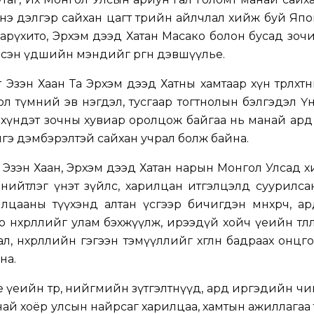
энэ дэлгэр сайхан цагт төрийн айлчлал хийж буй Яп
рүхито, Эрхэм дээд Хатан Масако болон бусад зочид, т
дсэн үдшийн мэндийг өргөн дэвшүүлье.
Эзэн Хаан Та Эрхэм дээд Хатны хамтаар хүн төрөлхт
ол түмний эв нэгдэл, тусгаар тогтнолын бэлгэдэл 
 хүндэт зочны хувиар оролцож байгаа нь манай ар
лгэ дэмбэрэлтэй сайхан учрал болж байна.
Эзэн Хаан, Эрхэм дээд Хатан нарын Монгол Улсад 
 нийтлэг үнэт зүйлс, харилцан итгэлцэлд суурилс
лцааны түүхэнд алтан үсгээр бичигдэн мөнхөрч, а
нөхөрлөлийг улам бэхжүүлж, ирээдүй хойч үеийн төлөөл
, нөхөрлөлийн гэгээн тэмүүллийг хөглөн бадраах онцго
на.
 үеийн төр, нийгмийн зүтгэлтнүүд, ард иргэдийн чин
анай хоёр улсын найрсаг харилцаа, хамтын ажиллагаа