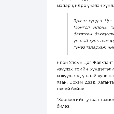
мэдэрч, өндрөөр үнэлэн хүн
Эрхэм хүндэт Цог
Монгол, Японы “х
бататган бэхжүүл
үнэтэй хувь нэмэр
гүнээ талархаж, чи
Япон Улсын Цог Жавхлант 
үзүүлэх төрийн хүндэтгэ
хөгжүүлэхэд үнэтэй хувь н
Хаан, Эрхэм дээд Хатант
таатай байна.
“Хорвоогийн учрал тохиол
билээ.