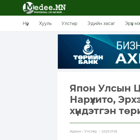
Нүүр
Хууль
Улстөр
Эдийн засаг
Эрүүл м
Япон Улсын Ц
Нарүхито, Эр
хүндэтгэн тө
Aдмин / Улстөр
2025.07.09