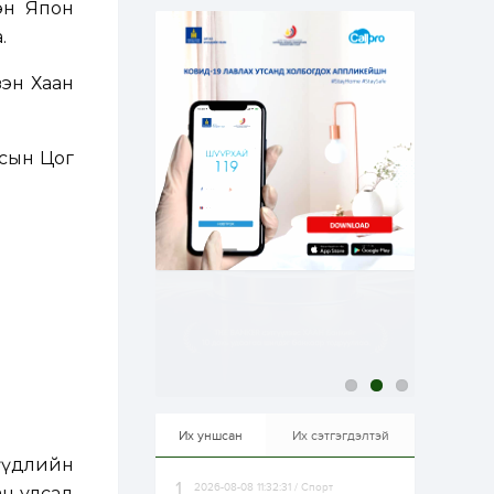
эн Япон
эрхлэхэд таатай...
1 өдөр
1
0
.
Долдугаар сард
709.503 зөрчил
бүртгэгджээ
зэн Хаан
1 өдөр
0
0
лсын Цог
Цалинтай ээжийн 50
мянган төгрөгийн
тэтгэмжийг 500
мянгад хүргэх
өргөдөлд санал авч
эхэлжээ
1 өдөр
2
0
Б.Түмэн-Өлзий: Олон
улсад хуримтлуулсан
мэдлэг, туршлагаа эх
орныхоо хөгжилд
зориулна
1 өдөр
0
0
Алтны үнэ дөрвөн
улирал дараалан
өсөж байна
Их уншсан
Их сэтгэгдэлтэй
нүүдлийн
2026-08-08 11:32:31 / Спорт
1 өдөр
0
0
ан улсад