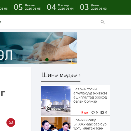
05
04
03
в
Лхагва
Мягмар
Даваа
08-06
2026-08-05
2026-08-04
2026-08-03
э
Шинэ мэдээ
Газрын тосны
ыг
агуулахууд эхнээсээ
ашиглалтад ороход
бэлэн болжээ
9 цаг
0
0
Ерөнхий сайд
БНХАУ-аас сар бүр
12-15 мянган тонн