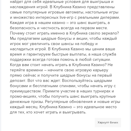
найдет для себя идеальные условия для выигрыша и
наслаждения игрой. В Клубника Казино представлены
самые популярные игровые автоматы, настольные игры
и множество интересных live-игр с реальными дилерами.
Каждая игра в нашем казино – это шанс выиграть, а
безопасность и честность всегда на первом месте.
Почему стоит играть именно в Клубника casino зеркало?
Мы предлагаем щедрые бонусы и акции, чтобы каждый
игрок мог увеличить свои шансы на победу и
насладиться игрой. В Клубника Казино мы ценим ваше
время и гарантируем быстрые выплаты, а наша служба
поддержки всегда готова помочь в любой ситуации.
Когда вам стоит начать играть в Клубника Казино? Не
теряйте времени – начните свою игровую карьеру
прямо сейчас и получите щедрые бонусы на первый
депозит. Вот что вас ждет: Воспользуйтесь щедрыми
бонусами и бесплатными спинами, чтобы начать игру с
преимуществом. Примите участие в наших турнирах и
промо-акциях, чтобы получить шанс выиграть крупные
денежные призы. Регулярные обновления и новые игры
каждый месяц. Клубника Казино – это идеальное место
для тех, кто хочет играть и выигрывать.
Хариулт бичих