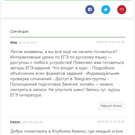
Сэтгэгдэл
Gita
2025-07-17 22:06:40
[46.8.22.225]
Летом экзамены, а вы всё ещё не начали готовиться?
Интерактивные уроки по ЕГЭ по русскому языку —
доступны с любого устройства! Помогают вам готовиться
авторы ЕГЭ-заданий. Что входит в курс: - Подробное
объяснение всех форматов заданий - Индивидуальная
проверка сочинений - Доступ в Telegram-группы -
Полноценная подготовка Занятия: онлайн — можно
смотреть в записи. Не упустите шанс! Запись тут: курсы
ЕГЭ литература
Хариулт бичих
Katrin
2025-07-17 21:13:49
[149.126.221.81]
Добро пожаловать в Клубника Казино, где каждый игрок