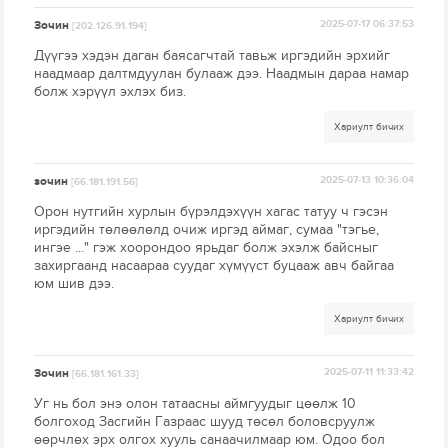
Зочин
2025-07-17 06:37:53
[202.126.91.194]
Дүүгээ хэдэн даган баясагчтай тавьж иргэдийн эрхийг
наадмаар далтмдуулан булааж дээ. Наадмын дараа намар
болж хэрүүл эхлэх биз.
Хариулт бичих
зочин
2025-07-13 10:36:04
[66.181.191.56]
Орон нутгийн хурлын бүрэлдэхүүн хагас татуу ч гэсэн
иргэдийн төлөөлөлд очиж иргэд аймаг, сумаа "тэгье,
ингэе ..." гэж хоорондоо ярьдаг болж эхэлж байсныг
захиргаанд насаараа суудаг хүмүүст буцааж авч байгаа
юм шив дээ.
Хариулт бичих
Зочин
2025-07-11 11:33:42
[66.181.161.33]
Уг нь бол энэ олон татаасны аймгуудыг цөөлж 10
болгоход Засгийн Газраас шууд төсөл боловсруулж
өөрчлөх эрх олгох хууль санаачилмаар юм. Одоо бол