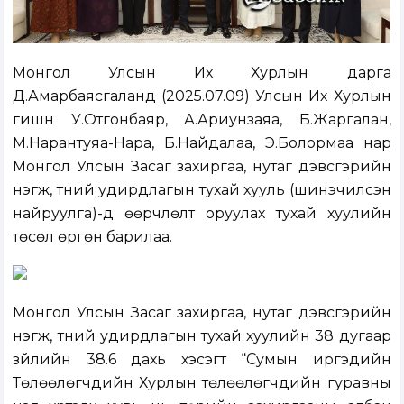
Монгол Улсын Их Хурлын дарга
Д.Амарбаясгаланд (2025.07.09) Улсын Их Хурлын
гишүүн У.Отгонбаяр, А.Ариунзаяа, Б.Жаргалан,
М.Нарантуяа-Нара, Б.Найдалаа, Э.Болормаа нар
Монгол Улсын Засаг захиргаа, нутаг дэвсгэрийн
нэгж, түүний удирдлагын тухай хууль (шинэчилсэн
найруулга)-д өөрчлөлт оруулах тухай хуулийн
төсөл өргөн барилаа.
Монгол Улсын Засаг захиргаа, нутаг дэвсгэрийн
нэгж, түүний удирдлагын тухай хуулийн 38 дугаар
зүйлийн 38.6 дахь хэсэгт “Сумын иргэдийн
Төлөөлөгчдийн Хурлын төлөөлөгчдийн гуравны