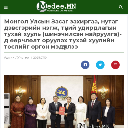
Монгол Улсын Засаг захиргаа, нутаг
дэвсгэрийн нэгж, түүний удирдлагын
тухай хууль (шинэчилсэн найруулга)-
д өөрчлөлт оруулах тухай хуулийн
төслийг өргөн мэдүүллээ
Aдмин / Улстөр
2025.07.10