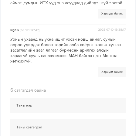
аймаг ,сумдын ИТХ ууд энэ асуудалд дийлдэшгүй эрхтэй.
Хариулт бичих
irgen
2025-07-10 19:38:17
[66.181.177.47]
Ухнын ухаанд нь ухна ишиг үхсэн новш аймаг, сумын
өөрөө удирдах болон төрийн алба хоёрыг хольж хутган
засаглалийн зааг ялгааг бүрмөсөн арилгах алсын
хараагүй хууль санаачилжээ. МАН байгаа цагт Монгол
хөгжихгүй.
Хариулт бичих
6
сэтгэгдэл байна