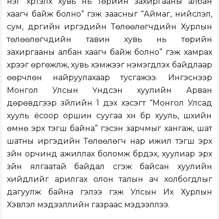
нэг хүртэлх хувь нь төрийн захиргааны албан
хаагч байж болно” гэж заасныг “Аймаг, нийслэл,
сум, дүүргийн иргэдийн Төлөөлөгчдийн Хурлын
төлөөлөгчдийн тавин хувь нь төрийн
захиргааны албан хаагч байж болно” гэж хамрах
хүрээг өргөжүүлж, хувь хэмжээг нэмэгдүүлэх байдлаар
өөрчлөн найруулахаар тусгажээ. Ингэснээр
Монгол Улсын Үндсэн хуулийн Арван
дөрөвдүгээр зүйлийн 1 дэх хэсэгт “Монгол Улсад
хууль ёсоор оршин суугаа хүн бүр хууль, шүүхийн
өмнө эрх тэгш байна” гэсэн зарчмыг хангаж, шат
шатны иргэдийн Төлөөлөгч нар ижил тэгш эрх
зүйн орчинд ажиллах боломж бүрдэх, хуулиар эрх
зүйн ялгаатай байдал үүсгэж байсан хуулийн
хийдлийг арилгах олон талын ач холбогдлыг
дагуулж байна гэлээ гэж Улсын Их Хурлын
Хэвлэл мэдээллийн газраас мэдээллээ.