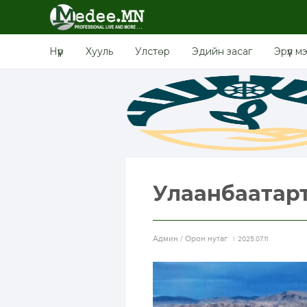
Нүүр
Хууль
Улстөр
Эдийн засаг
Эрүүл м
Улаанбаатарт ө
Aдмин / Орон нутаг
2025.07.11