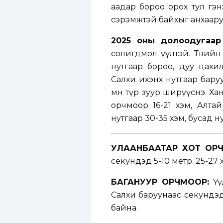
аадар бороо орох тул гэнэ
сэрэмжтэй байхыг анхаару
2025 оны долоодугаар 
солигдмол үүлтэй. Төвий
нутгаар бороо, дуу цахи
Салхи ихэнх нутгаар баруу
өмнө түр зуур ширүүснэ. Ха
орчмоор 16-21 хэм, Алтай
нутгаар 30-35 хэм, бусад н
УЛААНБААТАР ХОТ ОРЧ
секундэд 5-10 метр. 25-27 
БАГАНУУР ОРЧМООР:
Үү
Салхи баруунаас секундэд 
байна.