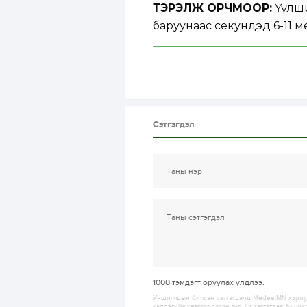
ТЭРЭЛЖ ОРЧМООР:
Үүлши
баруунаас секундэд 6-11 ме
Сэтгэгдэл
1000
тэмдэгт оруулах үлдлээ.
Уншигчдын бичсэн сэтгэгдэлд Medee.MN хариуц
хэллэгийг хязгаарласан тул Та сэтгэгдэл бичих