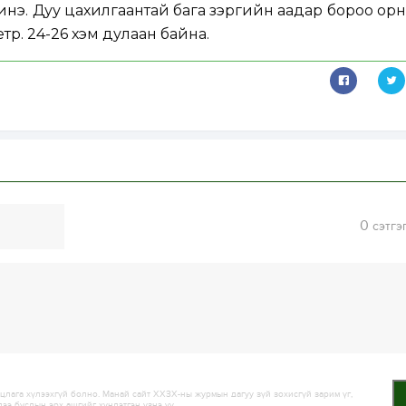
нэ. Дуу цахилгаантай бага зэргийн аадар бороо орн
тр. 24-26 хэм дулаан байна.
0
сэтгэ
лага хүлээхгүй болно. Манай сайт ХХЗХ-ны журмын дагуу зүй зохисгүй зарим үг,
дээ бусдын эрх ашгийг хүндэтгэн үзнэ үү.