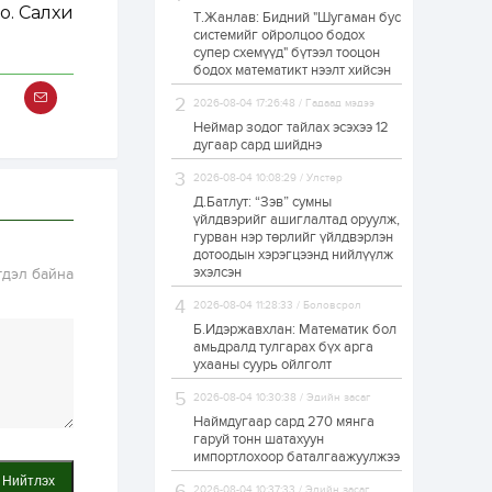
о. Салхи
Т.Жанлав: Бидний "Шугаман бус
ЗГ: Автобензин,
системийг ойролцоо бодох
дизель түлшний
супер схемүүд" бүтээл тооцон
онцгой албан
татварыг тэглэлээ
бодох математикт нээлт хийсэн
2026-08-04 17:26:48 / Гадаад мэдээ
1 өдөр
2
0
Неймар зодог тайлах эсэхээ 12
З.Мэндсайхан:
дугаар сард шийднэ
Хүнсний нөөцийг
бэлтгэх агуулах,
2026-08-04 10:08:29 / Улстөр
зоорь бэлтгэх ААН-
үүдэд хөнгөлөлттэй
Д.Батлут: “Зэв” сумны
зээл олгоно
үйлдвэрийг ашиглалтад оруулж,
1 өдөр
1
0
гурван нэр төрлийг үйлдвэрлэн
дотоодын хэрэгцээнд нийлүүлж
Европ дахь
монголчуудын
эхэлсэн
гдэл байна
соёлын наадам
боллоо
2026-08-04 11:28:33 / Боловсрол
Б.Идэржавхлан: Математик бол
1 өдөр
2
0
амьдралд тулгарах бүх арга
ухааны суурь ойлголт
Өнгөрсөн сард
1,439.2 кг үнэт
2026-08-04 10:30:38 / Эдийн засаг
металл худалдан
авчээ
Наймдугаар сард 270 мянга
гаруй тонн шатахуун
импортлохоор баталгаажуулжээ
1 өдөр
0
0
Нийтлэх
Б.Найдалаа: Энэ
2026-08-04 10:37:33 / Эдийн засаг