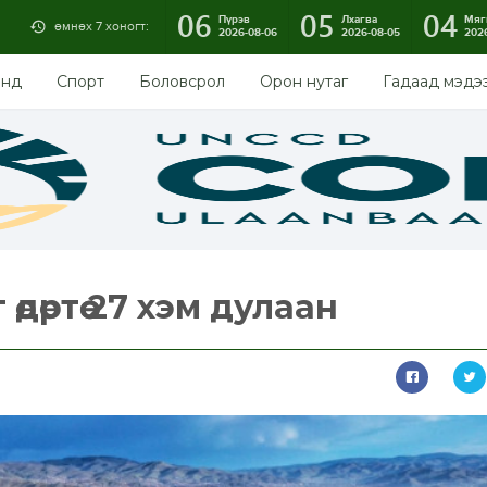
06
05
04
Пүрэв
Лхагва
Мяг
өмнөх 7 хоногт:
2026-08-06
2026-08-05
202
энд
Спорт
Боловсрол
Орон нутаг
Гадаад мэдэ
дөртөө 27 хэм дулаан