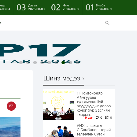
03
02
01
мар
Даваа
Ням
Бямба
6-08-04
2026-08-03
2026-08-02
2026-08-01
э
Шинэ мэдээ
Н.Номтойбаяр:
Аймгуудад
тулгамдаж буй
асуудлуудыг долоо
хоног бүр Засгийн
газрын...
9 цаг
0
0
УИХ-ын дарга
С.Бямбацогт төрийг
төлөөлөн Сутай