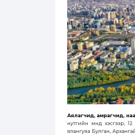
Аялагчид, амрагчид, на
нутгийн өмнөд хэсгээр, 1
ялангуяа Булган, Архангай