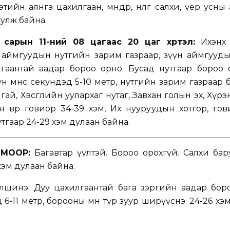
тийн аянга цахилгаан, мөндөр, нөөлөг салхи, үер усны
улж байна.
сарын 11-ний 08 цагаас 20 цаг хүртэл:
Ихэнх 
н аймгуудын нутгийн зарим газраар, зүүн аймгууд
лгаантай аадар бороо орно. Бусад нутгаар бороо 
н өмнөөс секундэд 5-10 метр, нутгийн зарим газраар
нгай, Хөвсгөлийн уулархаг нутаг, Завхан голын эх, Хүр
н өвөр говиор 34-39 хэм, Их нууруудын хотгор, го
утгаар 24-29 хэм дулаан байна.
МООР:
Багавтар үүлтэй. Бороо орохгүй. Салхи баруу
хэм дулаан байна.
лшинэ. Дуу цахилгаантай бага зэргийн аадар боро
6-11 метр, борооны өмнө түр зуур ширүүснэ. 24-26 хэ