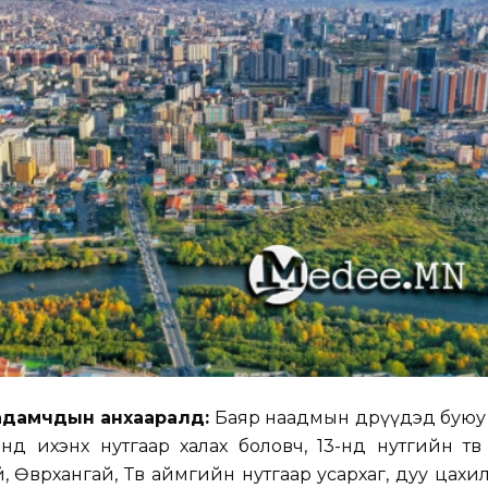
адамчдын анхааралд:
Баяр наадмын өдрүүдэд буюу 1
2 нд ихэнх нутгаар халах боловч, 13-нд нутгийн төв
, Өвөрхангай, Төв аймгийн нутгаар усархаг, дуу цахи