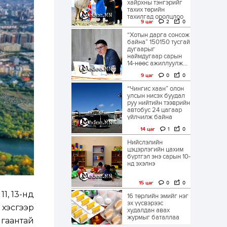
хайрхны тэнгэрийг
тахих төрийн
тахилгад оролцлоо
9 цаг
2
0
“Хотын дарга сонсож
байна” 150150 тусгай
дугаарыг
наймдугаар сарын
14-нөөс ажиллуулж...
9 цаг
0
0
“Чингис хаан” олон
улсын нисэх буудал
руу нийтийн тээврийн
автобус 24 цагаар
үйлчилж байна
14 цаг
1
0
Нийслэлийн
цэцэрлэгийн цахим
бүртгэл энэ сарын 10-
нд эхэлнэ
15 цаг
0
0
1, 13-нд
16 төрлийн эмийг нэг
эх үүсвэрээс
 хэсгээр
худалдан авах
журмыг баталлаа
лгаантай