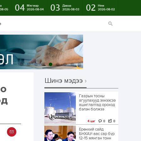
04
03
02
а
Мягмар
Даваа
Ням
08-05
2026-08-04
2026-08-03
2026-08-02
э
Шинэ мэдээ
по
Газрын тосны
эд
агуулахууд эхнээсээ
ашиглалтад ороход
бэлэн болжээ
4 цаг
0
0
Ерөнхий сайд
БНХАУ-аас сар бүр
12-15 мянган тонн