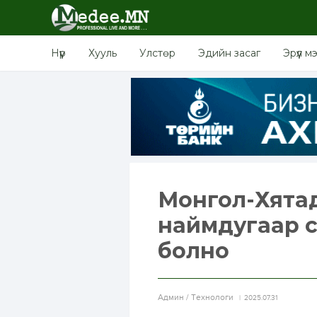
Нүүр
Хууль
Улстөр
Эдийн засаг
Эрүүл м
Монгол-Хятад
наймдугаар с
болно
Aдмин / Технологи
2025.07.31