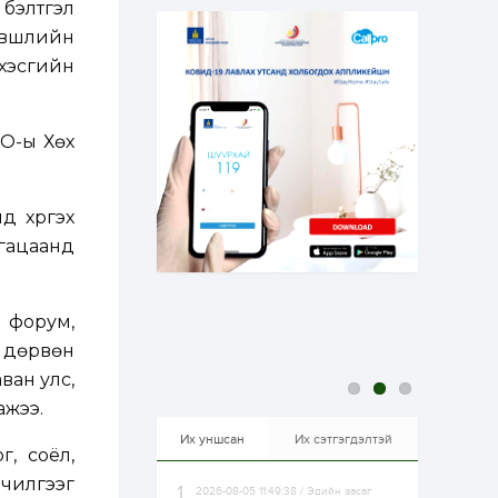
 бэлтгэл
эрхлэхэд таатай...
1 өдөр
1
0
эвшлийн
Долдугаар сард
 хэсгийн
709.503 зөрчил
бүртгэгджээ
ЗО-ы Хөх
1 өдөр
0
0
Цалинтай ээжийн 50
мянган төгрөгийн
тэтгэмжийг 500
мянгад хүргэх
д хүргэх
өргөдөлд санал авч
угацаанд
эхэлжээ
1 өдөр
2
0
Б.Түмэн-Өлзий: Олон
улсад хуримтлуулсан
мэдлэг, туршлагаа эх
 форум,
орныхоо хөгжилд
зориулна
н дөрвөн
1 өдөр
0
0
ван улс,
Алтны үнэ дөрвөн
ажээ.
улирал дараалан
өсөж байна
Их уншсан
Их сэтгэгдэлтэй
г, соёл,
лчилгээг
2026-08-05 11:49:38 / Эдийн засаг
1 өдөр
0
0