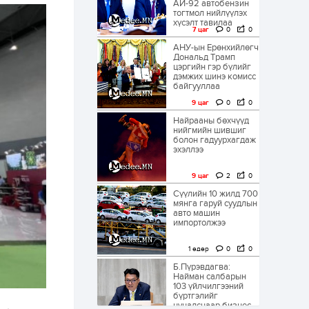
АИ-92 автобензин
тогтмол нийлүүлэх
хүсэлт тавилаа
7 цаг
0
0
АНУ-ын Ерөнхийлөгч
Дональд Трамп
цэргийн гэр бүлийг
дэмжих шинэ комисс
байгууллаа
9 цаг
0
0
Найрааны бөхчүүд
нийгмийн шившиг
болон гадуурхагдаж
эхэллээ
9 цаг
2
0
Сүүлийн 10 жилд 700
мянга гаруй суудлын
авто машин
импортолжээ
1 өдөр
0
0
Б.Пүрэвдагва:
Найман салбарын
103 үйлчилгээний
бүртгэлийг
цуцалснаар бизнес