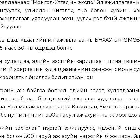
ралдаанаар “Монгол-Хятадын экспо” үйл ажиллагааны
йгуулах, удирдан чиглүүлэх, төр болон хувийн х
жиллагааг уялдуулан зохицуулах үүрэг бүхий Ажлын
айгуулав.
тав дахь удаагийн үйл ажиллагаа нь БНХАУ-ын ӨМӨ
-наас 30-ны өдрүүдэд болно.
ын худалдаа, эдийн засгийн харилцааг шинэ түвшин
дийгүй хоёр талын худалдааны нийт хэмжээг ойрын х
х зорилтыг биелүүлэх бодит алхам юм.
хариуцаж байгаа бөгөөд эдийн засаг, худалдааны
лилцоо, бараа бүтээгдэхүүний үзэсгэлэн худалдаа гэсэ
. Үүнд манай улсаас гадна Казахстан, Киргиз зэрэг та
бүс нутгийн нийт 3000 гаруй аж ахуйн нэгж оролцох 
хийн үзэсгэлэн” нэртэй ажиллуулж, үндэсний онцло
эн болон 500 гаруй аж ахуйн нэгжийн бүтээгдэхүүн, үй