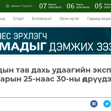
07
06
05
Баасан
Пүрэв
Лхагв
өмнөх 7 хоногт:
2026-08-07
2026-08-06
2026-
энд
Спорт
Боловсрол
Орон нутаг
Гадаад мэдэ
ын тав дахь удаагийн экс
арын 25-наас 30-ны өдрүүд