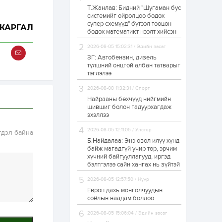
Т.Жанлав: Бидний "Шугаман бус
Худалдагч
системийг ойролцоо бодох
Н.Амарзаяа:
супер схемүүд" бүтээл тооцон
Дэлгүүрийн 32
ЖАРГАЛ
хуудастай өрийн
бодох математикт нээлт хийсэн
дэвтэр долоо хоногт
л дүүрдэг
2026-08-05 15:02:31 / Эдийн засаг
1 өдөр
0
0
ЗГ: Автобензин, дизель
Б.Хулан дэлхийн
түлшний онцгой албан татварыг
аварга боллоо
тэглэлээ
2026-08-08 11:32:31 / Спорт
Найрааны бөхчүүд нийгмийн
1 өдөр
0
0
шившиг болон гадуурхагдаж
эхэллээ
Р.Даваадорж: Энэ
намрын экспортын
орлого Монголд
2026-08-05 12:11:05 / Улстөр
гдэл байна
боломж олгож болох
Б.Найдалаа: Энэ өвөл илүү хүнд
юм
байж магадгүй учир төр, эрчим
1 өдөр
0
2
хүчний байгууллагууд, иргэд
бэлтгэлээ сайн хангах нь зүйтэй
Автомашины улсын
дугаар сондгой
2026-08-05 12:57:50 / Нүүр
тоогоор төгссөн бол
өнөөдөр шатахуун
Европ дахь монголчуудын
авна
соёлын наадам боллоо
1 өдөр
0
0
2026-08-05 15:06:04 / Эдийн засаг
Н.Номтойбаяр: