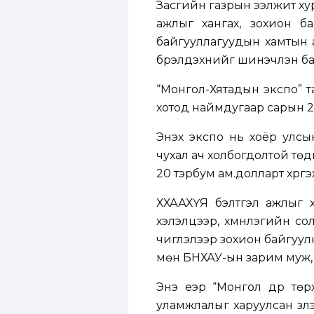
Засгийн газрын ээлжит ху
ажлыг хангах, зохион ба
байгууллагуудын хамтын а
бүрэлдэхүүнийг шинэчлэн б
“Монгол-Хятадын экспо” 
хотод наймдугаар сарын 25
Энэхүү экспо нь хоёр улс
чухал ач холбогдолтой тө
20 тэрбум ам.долларт хүргэ
ХХААХҮЯ бэлтгэл ажлыг 
хэлэлцээр, хүмүүнлэгийн со
чиглэлээр зохион байгуулна
мөн БНХАУ-ын зарим муж, 
Энэ үеэр “Монгол дүр төр
уламжлалыг харуулсан үзүүл