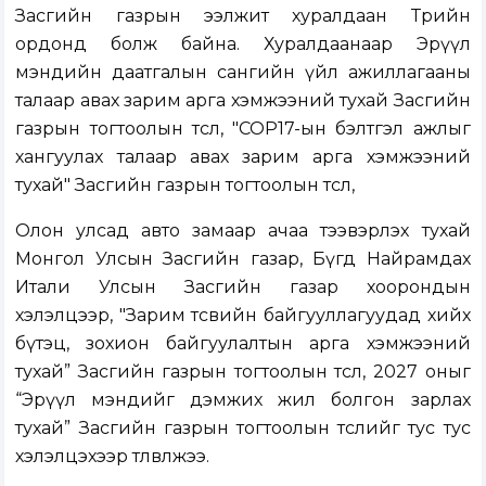
Засгийн газрын ээлжит хуралдаан Төрийн
ордонд болж байна. Хуралдаанаар Эрүүл
мэндийн даатгалын сангийн үйл ажиллагааны
талаар авах зарим арга хэмжээний тухай Засгийн
газрын тогтоолын төсөл, "COP17-ын бэлтгэл ажлыг
хангуулах талаар авах зарим арга хэмжээний
тухай" Засгийн газрын тогтоолын төсөл,
Олон улсад авто замаар ачаа тээвэрлэх тухай
Монгол Улсын Засгийн газар, Бүгд Найрамдах
Итали Улсын Засгийн газар хоорондын
хэлэлцээр, "Зарим төсвийн байгууллагуудад хийх
бүтэц, зохион байгуулалтын арга хэмжээний
тухай” Засгийн газрын тогтоолын төсөл, 2027 оныг
“Эрүүл мэндийг дэмжих жил болгон зарлах
тухай” Засгийн газрын тогтоолын төслийг тус тус
хэлэлцэхээр төлөвлөжээ.