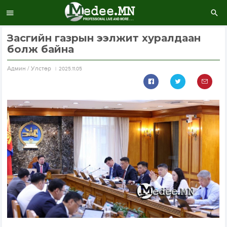
Засгийн газрын ээлжит хуралдаан
болж байна
Aдмин / Улстөр
2025.11.05