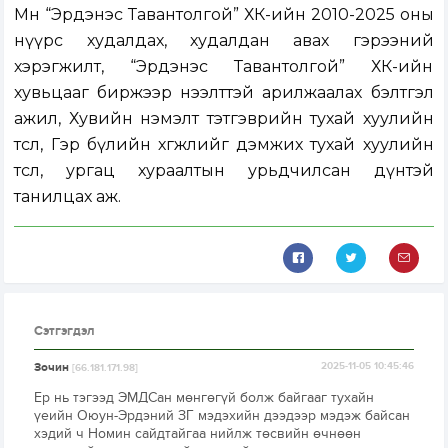
Мөн “Эрдэнэс Тавантолгой” ХК-ийн 2010-2025 оны
нүүрс худалдах, худалдан авах гэрээний
хэрэгжилт, “Эрдэнэс Тавантолгой” ХК-ийн
хувьцааг биржээр нээлттэй арилжаалах бэлтгэл
ажил, Хувийн нэмэлт тэтгэврийн тухай хуулийн
төсөл, Гэр бүлийн хөгжлийг дэмжих тухай хуулийн
төсөл, ургац хураалтын урьдчилсан дүнтэй
танилцах аж.
Сэтгэгдэл
Зочин
2025-11-05 10:45:46
[66.181.171.98]
Ер нь тэгээд ЭМДСан мөнгөгүй болж байгааг тухайн
үеийн Оюун-Эрдэний ЗГ мэдэхийн дээдээр мэдэж байсан
хэдий ч Номин сайдтайгаа нийлж төсвийн өчнөөн