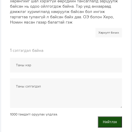
хөрөнгийг шал хэрэггүй өөрсдийн тансаглалд зарцуулж
байсан нь одоо ойлгогдож байна. Тэр үед анхаараад
дэмжлэг хуримтлалд хамруулж байсан бол ингэж
тартагтаа тулахгүй л байсан байх даа. ОЭ болон Херо,
Номин явсан газар балагтай гэж
Хариулт бичих
1
сэтгэгдэл байна
1000
тэмдэгт оруулах үлдлээ.
Нийтлэх