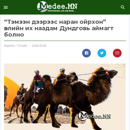
“Тэмээн дээрээс наран ойрхон”
өвлийн их наадам Дундговь аймагт
болно
Aдмин / Спорт
2026.01.09