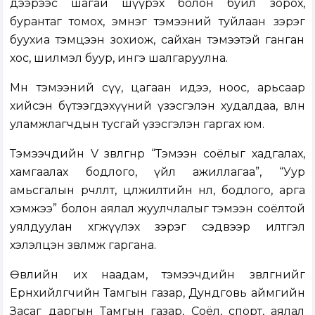
дээрээс шагай шүүрэх болон буйл зорох,
бурантаг томох, эмнэг тэмээний туйлаан зэрэг
буухиа тэмцээн зохиож, сайхан тэмээтэй ганган
хос, шилмэл буур, ингэ шалгаруулна.
Мөн тэмээний сүү, цагаан идээ, ноос, арьсаар
хийсэн бүтээгдэхүүний үзэсгэлэн худалдаа, өвлөн
уламжлагчдын тусгай үзэсгэлэн гаргах юм.
Тэмээчдийн V зөвлөгөөнөөр “Тэмээн соёлыг хадгалах,
хамгаалах бодлого, үйл ажиллагаа”, “Уур
амьсгалын өөрчлөлт, цөлжилтийн нөлөө, бодлого, арга
хэмжээ” болон аялал жуулчлалыг тэмээн соёлтой
уялдуулан хөгжүүлэх зэрэг сэдвээр илтгэл
хэлэлцэн зөвлөмж гаргана.
Өвлийн их наадам, тэмээчдийн зөвлөгөөнийг
Ерөнхийлөгчийн Тамгын газар, Дундговь аймгийн
Засаг даргын Тамгын газар, Соёл, спорт, аялал