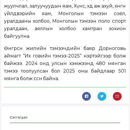
жуулчлал, залуучуудын яам, Хүнс, хөдөө аж ахуй, хөнгөн
үйлдвэрийн яам, Монголын тэмээн соёл,
уралдааны холбоо, Монголын тэмээн поло спорт
уралдаан, аяллын холбоо хамтран зохион
байгуулна.
Өнгөрсөн жилийн тэмээчдийн баяр Дорноговь
аймагт “Их говийн тэмээ-2025” нэртэйгээр болж
байжээ. 2024 онд улсын хэмжээнд 480 мянган
тэмээ тоолуулсан бол 2025 оны байдлаар 501
мянга болж өссөн байна.
Сэтгэгдэл