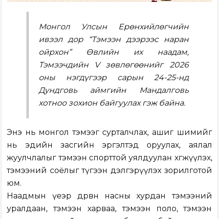
Монгол Улсын Ерөнхийлөгчийн
ивээл дор “Тэмээн дээрээс наран
ойрхон” Өвлийн их наадам,
Тэмээчдийн V зөвлөгөөнийг 2026
оны нэгдүгээр сарын 24-25-нд
Дундговь аймгийн Мандалговь
хотноо зохион байгуулах гэж байна.
Энэ нь монгол тэмээг сурталчлах, ашиг шимийг
нь эдийн засгийн эргэлтэд оруулах, аялал
жуулчлалыг тэмээн спорттой уялдуулан хөгжүүлэх,
тэмээний соёлыг түгээн дэлгэрүүлэх зорилготой
юм.
Наадмын үеэр дөрвөн насны хурдан тэмээний
уралдаан, тэмээн харваа, тэмээн поло, тэмээн