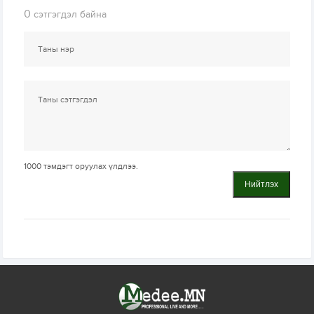
0
сэтгэгдэл байна
1000
тэмдэгт оруулах үлдлээ.
Нийтлэх