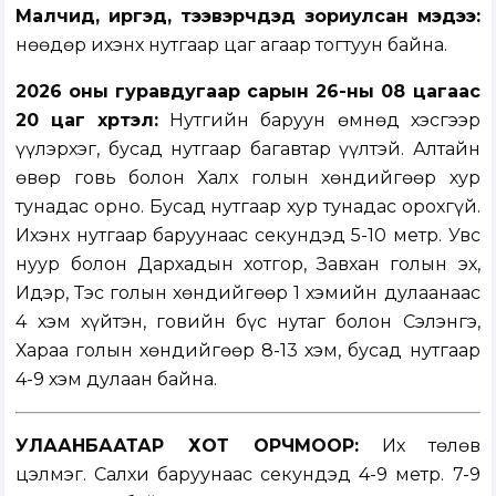
Малчид, иргэд, тээвэрчдэд зориулсан мэдээ:
Өнөөдөр ихэнх нутгаар цаг агаар тогтуун байна.
2026 оны гуравдугаар сарын 26-ны 08 цагаас
20 цаг хүртэл:
Нутгийн баруун өмнөд хэсгээр
үүлэрхэг, бусад нутгаар багавтар үүлтэй. Алтайн
өвөр говь болон Халх голын хөндийгөөр хур
тунадас орно. Бусад нутгаар хур тунадас орохгүй.
Ихэнх нутгаар баруунаас секундэд 5-10 метр. Увс
нуур болон Дархадын хотгор, Завхан голын эх,
Идэр, Тэс голын хөндийгөөр 1 хэмийн дулаанаас
4 хэм хүйтэн, говийн бүс нутаг болон Сэлэнгэ,
Хараа голын хөндийгөөр 8-13 хэм, бусад нутгаар
4-9 хэм дулаан байна.
УЛААНБААТАР ХОТ ОРЧМООР:
Их төлөв
цэлмэг. Салхи баруунаас секундэд 4-9 метр. 7-9