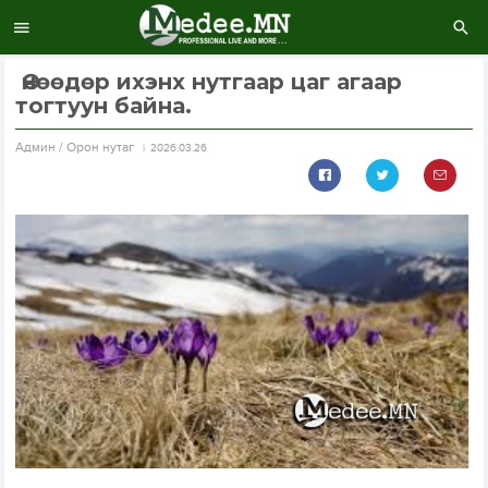
Өнөөдөр ихэнх нутгаар цаг агаар
тогтуун байна.
Aдмин / Орон нутаг
2026.03.26