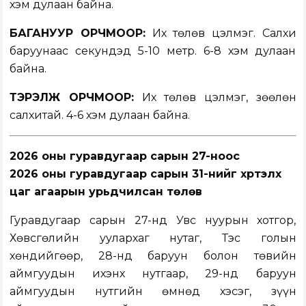
хэм дулаан байна.
БАГАНУУР ОРЧМООР:
Их төлөв цэлмэг. Салхи
баруунаас секундэд 5-10 метр. 6-8 хэм дулаан
байна.
ТЭРЭЛЖ ОРЧМООР:
Их төлөв цэлмэг, зөөлөн
салхитай. 4-6 хэм дулаан байна.
2026 оны гуравдугаар сарын 27-ноос
2026 оны гуравдугаар сарын 31-нийг хүртэлх
цаг агаарын урьдчилсан төлөв
Гуравдугаар сарын 27-нд Увс нуурын хотгор,
Хөвсгөлийн уулархаг нутаг, Тэс голын
хөндийгөөр, 28-нд баруун болон төвийн
аймгуудын ихэнх нутгаар, 29-нд баруун
аймгуудын нутгийн өмнөд хэсэг, зүүн