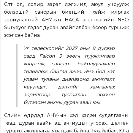
Сүүлт од, солир зэрэг дэлхийд аюул учруулж
болзошгүй сансрын биетүүдийг хайж илрүүлэх
зориулалттай АНУ-ын НАСА агентлагийн NEO
Surveyor гэдэг дуран авайг албан ёсоор туршиж
эхэлсэн байна.
Уг телескопийг 2027 оны 9 дүгээр
сард Falcon 9 зөөгч пуужингаар
хөөргөж, сансарт байрлуулахаар
төлөвлөж байгаа ажээ. Энэ бол хэт
улаан туяаны диапазонд ажиглалт
явуулдаг, дэлхийг хамгаалах
зорилгоор тусгайлан зохион
бүтээсэн анхны дуран авай юм.
Сүүлийн өдрүүдэд АНУ-ын хэд хэдэн судалгааны
төвд дуран авайн эд ангиудыг угсрах, шалган
турших ажиллагаа явагдаж байна. Тухайлбал, Юта