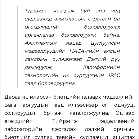
Туршилт явагдаж буй энэ үед
судлаачид ажиглалтын стратеги ба
өгөгдлүүдийг боловсруулах
аргачлалаа боловсруулж байна.
Ажиглалтын явцад цуглуулсан
мэдээллүүдийг НАСА-гийн алсын
сансрын сүлжээгээр Дэлхий рүү
дамжуулж, Калифорнийн
технологийн их сургуулийн IPAC
төвд боловсруулна.
Дараа нь илэрсэн биетүүдийн талаарх мэдээллийг
Бага гаргуудын төвд илгээснээр сүүлт однууд,
солируудыг бүртгэж, каталогжуулна. Эдгээр
өгөгдлийг Тийрэлтэт хөдөлгөөний
лабораторийн дэргэдэх дэлхий орчмын
биетүүдийг судлах төвийн судлаачид ашиглах