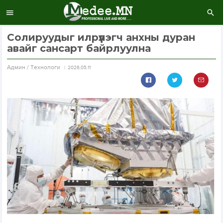
Солируудыг илрүүлэгч анхны дуран
авайг сансарт байрлуулна
Aдмин / Технологи
2026.05.11