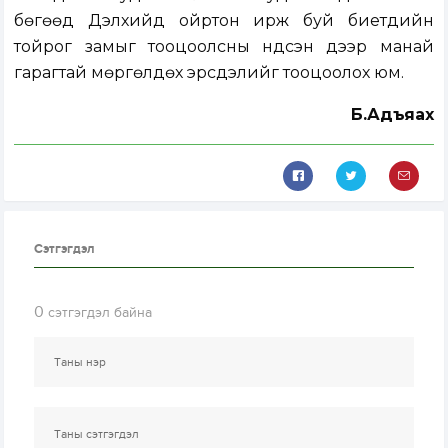
бөгөөд Дэлхийд ойртон ирж буй биетүүдийн
тойрог замыг тооцоолсны үндсэн дээр манай
гарагтай мөргөлдөх эрсдэлийг тооцоолох юм.
Б.Адъяахүү
Сэтгэгдэл
0
сэтгэгдэл байна