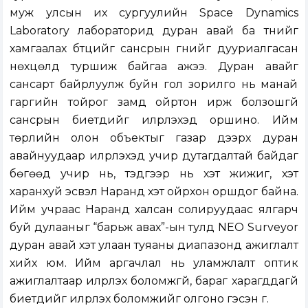
муж улсын их сургуулийн Space Dynamics
Laboratory лабораторид дуран авай ба түүнийг
хамгаалах бүтцийг сансрын гүнийг дууриалгасан
нөхцөлд туршиж байгаа ажээ. Дуран авайг
сансарт байрлуулж буйн гол зорилго нь манай
гаргийн тойрог замд ойртон ирж болзошгүй
сансрын биетүүдийг илрүүлэхэд оршино. Ийм
төрлийн олон объектыг газар дээрх дуран
авайнуудаар илрүүлэхэд учир дутагдалтай байдаг
бөгөөд учир нь, тэдгээр нь хэт жижиг, хэт
харанхуй эсвэл Наранд хэт ойрхон оршдог байна.
Ийм учраас Наранд халсан солируудаас ялгарч
буй дулааныг “барьж авах”-ын тулд NEO Surveyor
дуран авай хэт улаан туяаны диапазонд ажиглалт
хийх юм. Ийм аргачлал нь уламжлалт оптик
ажиглалтаар илрүүлэх боломжгүй, бараг харагддагүй
биетүүдийг илрүүлэх боломжийг олгоно гэсэн үг.