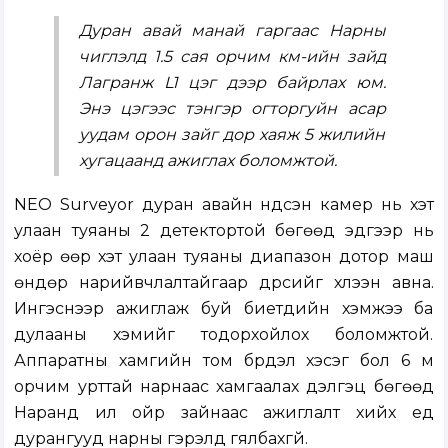
Дуран авай манай гаргаас Нарны
чиглэлд 1.5 сая орчим км-ийн зайд
Лагранж L1 цэг дээр байрлах юм.
Энэ цэгээс тэнгэр огторгуйн асар
уудам орон зайг дор хаяж 5 жилийн
хугацаанд ажиглах боломжтой.
NEO Surveyor дуран авайн үндсэн камер нь хэт
улаан туяаны 2 детектортой бөгөөд эдгээр нь
хоёр өөр хэт улаан туяаны диапазон дотор маш
өндөр нарийвчлалтайгаар дүрсийг хүлээн авна.
Ингэснээр ажиглаж буй биетүүдийн хэмжээ ба
дулааны хэмийг тодорхойлох боломжтой.
Аппаратны хамгийн том бүрдэл хэсэг бол 6 м
орчим урттай нарнаас хамгаалах дэлгэц бөгөөд
Наранд илүү ойр зайнаас ажиглалт хийх үед
дурангууд нарны гэрэлд гялбахгүй.