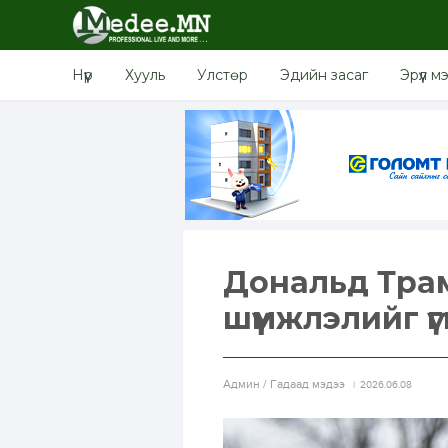
Нүүр
Хууль
Улстөр
Эдийн засаг
Эрүүл м
Дональд Тра
шүүмжлэлийг үг
Aдмин / Гадаад мэдээ
2026.06.08