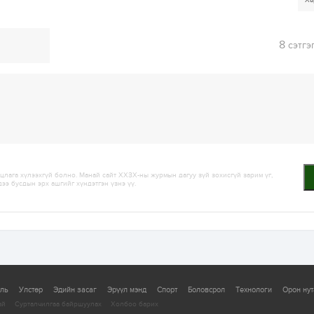
Ха
8
сэтгэ
лага хүлээхгүй болно. Манай сайт ХХЗХ-ны журмын дагуу зүй зохисгүй зарим үг,
дээ бусдын эрх ашгийг хүндэтгэн үзнэ үү.
уль
Улстөр
Эдийн засаг
Эрүүл мэнд
Спорт
Боловсрол
Технологи
Орон нут
ай
Сурталчилгаа байршуулах
Холбоо барих