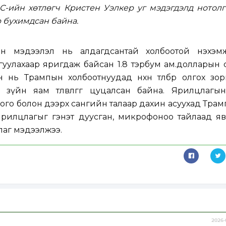
C-ийн хөтлөгч Кристен Уэлкер уг мэдэгдэлд нотол
 бухимдсан байна.
ын мэдээлэл нь алдагдсантай холбоотой нэхэм
уулахаар яригдаж байсан 1.8 тэрбум ам.долларын 
г сан нь Трампын холбоотнуудад нөхөн төлбөр олгох зо
үйн яам төлөвлөгөөг цуцалсан байна. Ярилцлагын 
го болон дээрх сангийн талаар дахин асуухад Трам
рилцлагыг гэнэт дуусган, микрофоноо тайлаад яв
лаг мэдээлжээ.
2026-