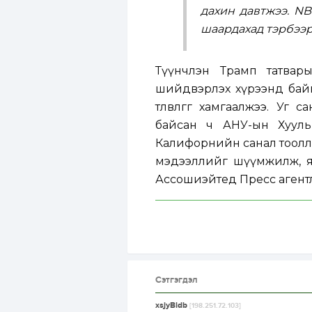
дахин давтжээ. NB
шаардахад тэрбээр
Түүнчлэн Трамп татвар
шийдвэрлэх хүрээнд байг
төлөвлөгөөг хамгаалжээ. У
байсан ч АНУ-ын Хууль з
Калифорнийн санал тоолло
мэдээллийг шүүмжилж, я
Ассошиэйтед Пресс агент
Сэтгэгдэл
xsjyBldb
[198.251.72.103]