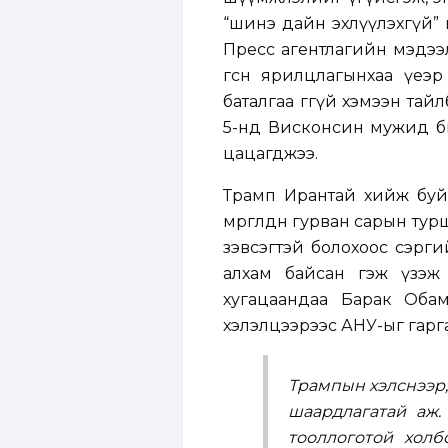
“шинэ дайн эхлүүлэхгүй” 
Пресс агентлагийн мэдээл
өгсөн ярилцлагынхаа үеэр
баталгаа өгөөгүй хэмээн т
5-нд Висконсин мужид би
цацагджээ.
Трамп Ирантай хийж буй 
мөргөлдөөн гурван сарын т
зэвсэгтэй болохоос сэрг
алхам байсан гэж үзэж
хугацаандаа Барак Оба
хэлэлцээрээс АНУ-ыг гарг
Трампын хэлснээр,
шаардлагатай аж
тооллоготой холб