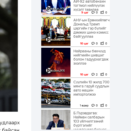
АИ-92 автобензин
тогтмол нийлүүлэх
хүсэлт тавилаа
9 цаг
0
0
АНУ-ын Ерөнхийлөгч
Дональд Трамп
цэргийн гэр бүлийг
дэмжих шинэ комисс
байгууллаа
10 цаг
0
0
Найрааны бөхчүүд
нийгмийн шившиг
болон гадуурхагдаж
эхэллээ
10 цаг
2
0
Сүүлийн 10 жилд 700
мянга гаруй суудлын
авто машин
импортолжээ
1 өдөр
0
0
Б.Пүрэвдагва:
Найман салбарын
103 үйлчилгээний
удлаарх
бүртгэлийг
цуцалснаар бизнес
ж байсан