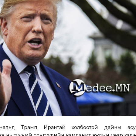
ональд Трамп Ирантай холбоотой дайны асу
нэ нь түүний сонгуулийн кампанит ажлын үеэр хэл