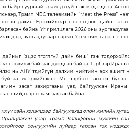
гэх байр суурьтай зөрчилдөхгүй гэж мэдэгдлээ. Асс
снээр, Трамп NBC телевизийн “Meet the Press” нэв
 хэрэв дахин Ерөнхийлөгчөөр сонгогдвол дайн гара
айлбарласан байна. Уг ярилцлага 2026 оны зургаадуга
чигдэж, зургаадугаар сарын 7-ны ням гарагт олон
дайныг “эцэс төгсгөлгүй дайн биш” гэж тодорхойл
урш үргэлжилж байгааг дурдсан байна. Тэрбээр Ираны
ийлэх нь АНУ төдийгүй дэлхий нийтийн эрх ашигт 
 буйгаа илэрхийлжээ. Мөн тэрбээр анхны бүрэн
магийн засаг захиргааны үед байгуулсан Ираны
асан шийдвэрээ хамгаалсан байна.
 илүү сайн хэлэлцээр байгуулахад олон жилийн хуга
. Ярилцлагын үеэр Трамп Калифорни мужийн сан
оотойгоор сонгуулийн луйвар гарсан гэх мэдэгдл