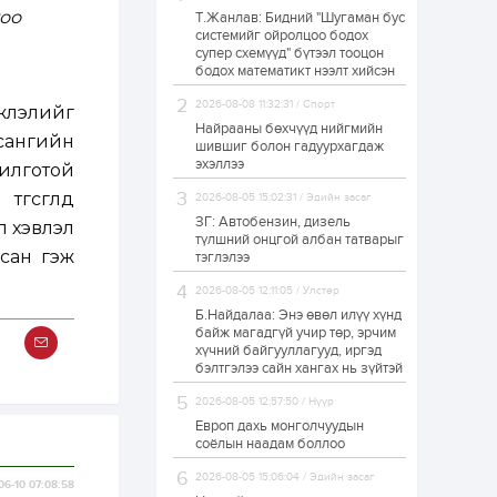
гоо
Т.Жанлав: Бидний "Шугаман бус
Худалдагч
системийг ойролцоо бодох
Н.Амарзаяа:
супер схемүүд" бүтээл тооцон
Дэлгүүрийн 32
хуудастай өрийн
бодох математикт нээлт хийсэн
дэвтэр долоо хоногт
л дүүрдэг
2026-08-08 11:32:31 / Спорт
жлэлийг
1 өдөр
0
0
Найрааны бөхчүүд нийгмийн
сангийн
Б.Хулан дэлхийн
шившиг болон гадуурхагдаж
аварга боллоо
эхэллээ
рилготой
төгсгөлд
2026-08-05 15:02:31 / Эдийн засаг
ЗГ: Автобензин, дизель
п хэвлэл
1 өдөр
0
0
түлшний онцгой албан татварыг
сан гэж
тэглэлээ
Р.Даваадорж: Энэ
намрын экспортын
орлого Монголд
2026-08-05 12:11:05 / Улстөр
боломж олгож болох
Б.Найдалаа: Энэ өвөл илүү хүнд
юм
байж магадгүй учир төр, эрчим
1 өдөр
0
2
хүчний байгууллагууд, иргэд
бэлтгэлээ сайн хангах нь зүйтэй
Автомашины улсын
дугаар сондгой
2026-08-05 12:57:50 / Нүүр
тоогоор төгссөн бол
өнөөдөр шатахуун
Европ дахь монголчуудын
авна
соёлын наадам боллоо
1 өдөр
0
0
2026-08-05 15:06:04 / Эдийн засаг
06-10 07:08:58
Н.Номтойбаяр: