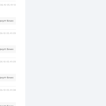
бүртгэл энэ сарын 10-
нд эхэлнэ
06-10 05:41:13
2 өдөр
0
0
16 төрлийн эмийг нэг
риулт бичих
эх үүсвэрээс
худалдан авах
журмыг баталлаа
06-10 05:41:09
2 өдөр
0
0
Нэгдүгээр
хорооллын арын
риулт бичих
замыг наймдугаар
сарын 6-ны 23:00
цагаас түр хааж,
борооны ус...
06-10 05:41:09
2 өдөр
0
0
Б.Баярбаатар:
Төсвийн шинэчлэл
хийхгүй, урсгал
риулт бичих
зардлаа
үргэлжлүүлэн тэлээд
байвал...
2 өдөр
2
0
06-10 05:41:08
Татварын өртэй
шатахуун импортлогч
ААН-үүдийн дансыг
битүүмжлэхгүй