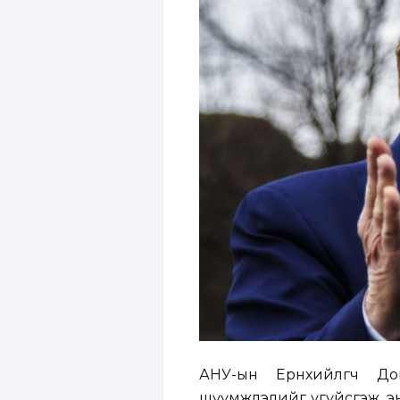
АНУ-ын Ерөнхийлөгч Д
шүүмжлэлийг үгүйсгэж, э