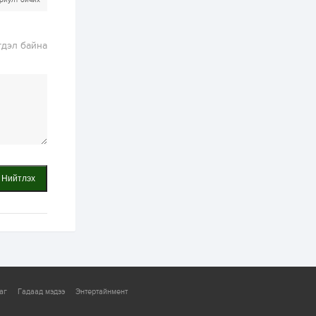
риулт бичих
2 өдөр
1
0
Нөөцийн махны
гдэл байна
худалдаа,
борлуулалтыг
нээлттэй ил тод
болгоно
3 өдөр
0
0
ЗГ: Автобензин,
дизель түлшний
онцгой албан
татварыг тэглэлээ
3 өдөр
3
0
Нийтлэх
З.Мэндсайхан:
Хүнсний нөөцийг
бэлтгэх агуулах,
зоорь бэлтгэх ААН-
үүдэд хөнгөлөлттэй
зээл олгоно
3 өдөр
2
0
Европ дахь
монголчуудын
соёлын наадам
аг
Гадаад мэдээ
Энтертайнмент
боллоо