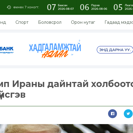
07
06
05
Баасан
Пүрэв
Лхагв
өмнөх 7 хоногт:
2026-08-07
2026-08-06
2026-
энд
Спорт
Боловсрол
Орон нутаг
Гадаад мэдэ
мп Ираны дайнтай холбоот
үйсгэв