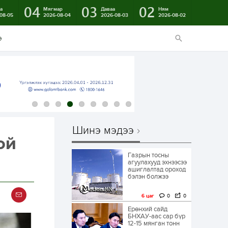
04
03
02
а
Мягмар
Даваа
Ням
08-05
2026-08-04
2026-08-03
2026-08-02
э
Шинэ мэдээ
ой
Газрын тосны
агуулахууд эхнээсээ
ашиглалтад ороход
бэлэн болжээ
6 цаг
0
0
Ерөнхий сайд
БНХАУ-аас сар бүр
12-15 мянган тонн