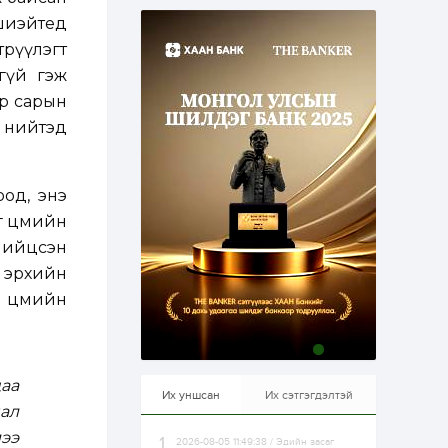
эрхлэхэд таатай...
1 өдөр
1
0
ошиэйтед
Долдугаар сард
трүүлэгт
709.503 зөрчил
бүртгэгджээ
хгүй гэж
ар сарын
 нийтэд
1 өдөр
0
0
Цалинтай ээжийн 50
мянган төгрөгийн
тэтгэмжийг 500
мянгад хүргэх
оод, энэ
өргөдөлд санал авч
г цөмийн
эхэлжээ
1 өдөр
2
0
нийцсэн
Б.Түмэн-Өлзий: Олон
улсад хуримтлуулсан
 эрхийн
мэдлэг, туршлагаа эх
 цөмийн
орныхоо хөгжилд
зориулна
1 өдөр
0
0
Алтны үнэ дөрвөн
улирал дараалан
цаа
өсөж байна
Их уншсан
Их сэтгэгдэлтэй
ал
ээ
2026-08-05 11:49:38 / Эдийн засаг
1 өдөр
0
0