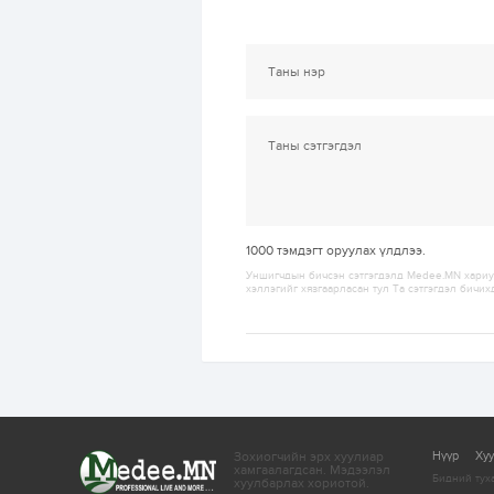
1000
тэмдэгт оруулах үлдлээ.
Уншигчдын бичсэн сэтгэгдэлд Medee.MN хариуц
хэллэгийг хязгаарласан тул Та сэтгэгдэл бичих
Зохиогчийн эрх хуулиар
Нүүр
Ху
хамгаалагдсан.
Мэдээлэл
Бидний тух
хуулбарлах хориотой.