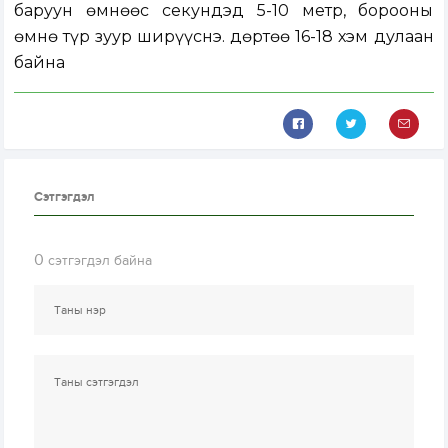
баруун өмнөөс секундэд 5-10 метр, борооны
өмнө түр зуур ширүүснэ. Өдөртөө 16-18 хэм дулаан
байна
Сэтгэгдэл
0
сэтгэгдэл байна