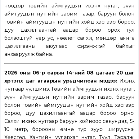
Өнөөдөр төвийн аймгуудын ихэнх нутаг, зүүн
аймгуудын нутгийн зарим газар, баруун болон
говийн аймгуудын нутгийн хойд хэсгээр бороо,
дуу цахилгаантай аадар бороо орох тул
болзошгүй үер ус, нөөлөг салхи, мөндөр, аянга
цахилгааны аюулаас сэрэмжтэй байхыг
анхааруулж байна.
2026 оны 06-р сарын 14-ний 08 цагаас 20 цаг
хүртэлх цаг агаарын урьдчилсан мэдээ:
Ихэнх
нутгаар үүлшинэ. Төвийн аймгуудын ихэнх нутаг,
зүүн аймгуудын нутгийн зарим газар, баруун
болон говийн аймгуудын нутгийн хойд хэсгээр
бороо, дуу цахилгаантай аадар бороо орно.
Салхи ихэнх нутгаар баруун хойноос секундэд 5-
10 метр, борооны өмнө түр зуур ширүүснэ.
Хөвсгөл, Хэнтийн уулархаг нутаг, Туул, Тэрэлж,