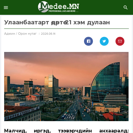
Улаанбаатарт өдөртөө 21 хэм дулаан
Aдмин / Орон нутаг
2026.06.14
Малчид, иргэд, тээвэрчдийн анхааралд: