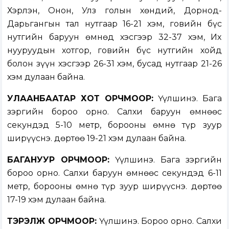
Хэрлэн, Онон, Улз голын хөндий, Дорнод-
Дарьгангын тал нутгаар 16-21 хэм, говийн бүс
нутгийн баруун өмнөд хэсгээр 32-37 хэм, Их
нууруудын хотгор, говийн бүс нутгийн хойд
болон зүүн хэсгээр 26-31 хэм, бусад нутгаар 21-26
хэм дулаан байна.
УЛААНБААТАР ХОТ ОРЧМООР:
Үүлшинэ. Бага
зэргийн бороо орно. Салхи баруун өмнөөс
секундэд 5-10 метр, борооны өмнө түр зуур
ширүүснэ. Өдөртөө 19-21 хэм дулаан байна.
БАГАНУУР ОРЧМООР:
Үүлшинэ. Бага зэргийн
бороо орно. Салхи баруун өмнөөс секундэд 6-11
метр, борооны өмнө түр зуур ширүүснэ. Өдөртөө
17-19 хэм дулаан байна.
ТЭРЭЛЖ ОРЧМООР:
Үүлшинэ. Бороо орно. Салхи