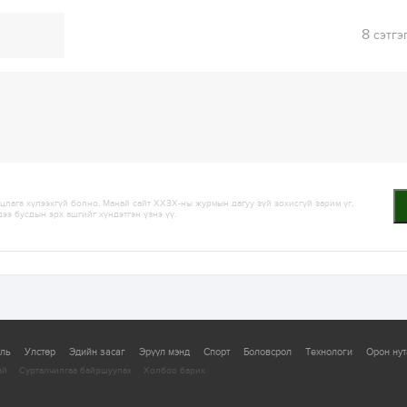
8
сэтгэ
лага хүлээхгүй болно. Манай сайт ХХЗХ-ны журмын дагуу зүй зохисгүй зарим үг,
дээ бусдын эрх ашгийг хүндэтгэн үзнэ үү.
уль
Улстөр
Эдийн засаг
Эрүүл мэнд
Спорт
Боловсрол
Технологи
Орон нут
ай
Сурталчилгаа байршуулах
Холбоо барих