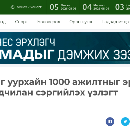
05
04
03
Лхагва
Мягмар
Да
өмнөх 7 хоногт:
2026-08-05
2026-08-04
20
энд
Спорт
Боловсрол
Орон нутаг
Гадаад мэдэ
аг уурхайн 1000 ажилтныг э
дчилан сэргийлэх үзлэгт