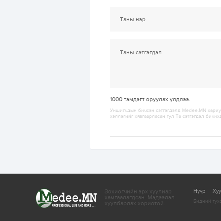
1000
тэмдэгт оруулах үлдлээ.
Уншигчдын бичсэн сэтгэгдэлд Medee.MN хариуц
хэллэгийг хязгаарласан тул Та сэтгэгдэл бичих
Зохиогчийн эрх хуулиар
Нүүр
Ху
хамгаалагдсан.
Мэдээлэл
Бидний тух
хуулбарлах хориотой.