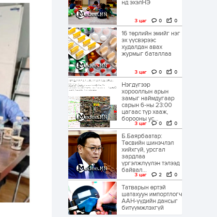
нд эхэлНЭ
3 цаг
0
0
16 төрлийн эмийг нэг
эх үүсвэрээс
худалдан авах
журмыг баталлаа
3 цаг
0
0
Нэгдүгээр
хорооллын арын
замыг наймдугаар
сарын 6-ны 23:00
цагаас түр хааж,
борооны ус...
3 цаг
0
0
Б.Баярбаатар:
Төсвийн шинэчлэл
хийхгүй, урсгал
зардлаа
үргэлжлүүлэн тэлээд
байвал...
3 цаг
2
0
Татварын өртэй
шатахуун импортлогч
ААН-үүдийн дансыг
битүүмжлэхгүй