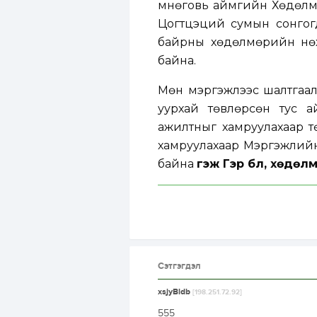
Өмнөговь аймгийн Хөдөлм
Цогтцэций сумын сонгог
байрны хөдөлмөрийн нөх
байна.
Мөн мэргэжлээс шалтгаал
уурхай төвлөрсөн тус 
ажилтныг хамруулахаар т
хамруулахаар Мэргэжлий
байна
гэж Гэр бүл, хөдө
Сэтгэгдэл
xsjyBldb
[198.251.72.92]
555