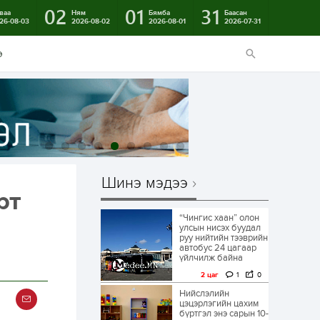
02
01
31
ваа
Ням
Бямба
Баасан
26-08-03
2026-08-02
2026-08-01
2026-07-31
э
Шинэ мэдээ
рт
“Чингис хаан” олон
улсын нисэх буудал
руу нийтийн тээврийн
автобус 24 цагаар
үйлчилж байна
2 цаг
1
0
Нийслэлийн
цэцэрлэгийн цахим
бүртгэл энэ сарын 10-