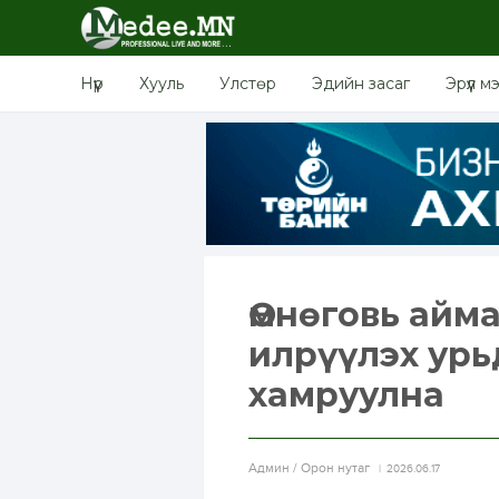
Нүүр
Хууль
Улстөр
Эдийн засаг
Эрүүл м
Өмнөговь айм
илрүүлэх урь
хамруулна
Aдмин / Орон нутаг
2026.06.17