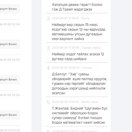
Хэлэлцээ даваа гарагт болно
Өнгөрсөн сард
риулт бичих
гэж Д.Трамп мэдэгджээ
1,439.2 кг үнэт
металл худалдан
авчээ
2026-08-03 12:58:14 / Хууль
Наймдугаар сарын 15-наас
06-19 09:33:54
есдүгээр сарын 12-ны өдрүүдэд
1 өдөр
0
0
автомашины улсын дугаарын
Б.Найдалаа: Энэ
хязгаарлалт хийнэ
өвөл илүү хүнд байж
риулт бичих
магадгүй учир төр,
2026-08-04 17:26:48 / Гадаад мэдээ
эрчим хүчний
байгууллагууд, иргэд
Неймар зодог тайлах эсэхээ 12
бэлтгэлээ...
дугаар сард шийднэ
06-19 09:33:53
1 өдөр
5
0
2026-08-04 10:08:29 / Улстөр
Өнөөдөр сондгой
тоогоор төгссөн
Д.Батлут: “Зэв” сумны
автомашинтай иргэд
үйлдвэрийг ашиглалтад оруулж,
риулт бичих
бензин авна
гурван нэр төрлийг үйлдвэрлэн
дотоодын хэрэгцээнд нийлүүлж
1 өдөр
0
0
эхэлсэн
06-19 09:33:53
ЗГ: Шатахууны
2026-08-05 11:49:38 / Эдийн засаг
хангамж,
нийлүүлэлтийг
Т.Жанлав: Бидний "Шугаман бус
тогтворжуулах
системийг ойролцоо бодох
риулт бичих
асуудлыг хэлэлцэж
супер схемүүд" бүтээл тооцон
байна
бодох математикт нээлт хийсэн
1 өдөр
0
0
06-19 07:51:29
Т.Жанлав: Бидний
2026-08-04 11:28:33 / Боловсрол