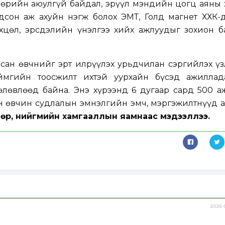
өрийн аюулгүй байдал, эрүүл мэндийн цогц аяны 
дсон аж ахуйн нэгж болох ЭМТ, Голд магнет ХХК-
цөл, эрсдэлийн үнэлгээ хийх ажлуудыг зохион б
сан өвчнийг эрт илрүүлэх урьдчилан сэргийлэх үз
аймгийн тоосжилт ихтэй уурхайн бүсэд ажиллад
өлөвлөөд байна. Энэ хүрээнд 6 дугаар сард 500 а
н өвчин судлалын эмнэлгийн эмч, мэргэжилтнүүд 
лмөр, нийгмийн хамгааллын яамнаас мэдээллээ.
2026-