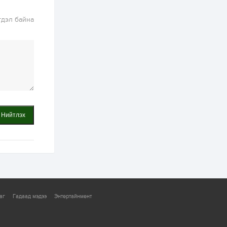
хатуу хог хаягдал
дахин боловсруулах
үйлдвэр” хүртэлх 1.5...
гдэл байна
1 өдөр
0
0
COP17 хурлын үеэр 5
дүүргийн 73
цэцэрлэг, 60
сургуульд
зохицуулалт хийнэ
1 өдөр
0
0
Б.Идэржавхлан:
Математик бол
амьдралд тулгарах
бүх арга ухааны
Нийтлэх
суурь ойлголт
2 өдөр
1
0
Бэлчээрийн 55 хувьд
ургамлын ургалт
сайн байна
2 өдөр
0
0
аг
Гадаад мэдээ
Энтертайнмент
Наймдугаар сард
олгох нийгмийн
халамжийн тэтгэвэр,
тэтгэмж, хөнгөлөлт,