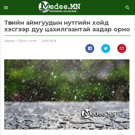
Төвийн аймгуудын нутгийн хойд
хэсгээр дуу цахилгаантай аадар орно
Aдмин / Орон нутаг
2026.06.18