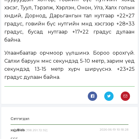
хэсэг, Туул, Тэрэлж, Хэрлэн, Онон, Улз, Халх голын
хөндий, Дорнод, Дарьгангын тал нутгаар +22+27
градус, говийн бүс нутгийн өмнөд хэсгээр +28+33
градус, бусад нутгаар +17+22 градус дулаан
байна.
Улаанбаатар орчмоор үүлшинэ. Бороо орохгүй.
Салхи баруун өмнөөс секундэд 5-10 метр, зарим үед
секундэд 13-15 метр хүрч ширүүснэ. +23+25
градус дулаан байна.
Сэтгэгдэл
xsjyBldb
2026-06-19 10:18:28
[198.251.72.92]