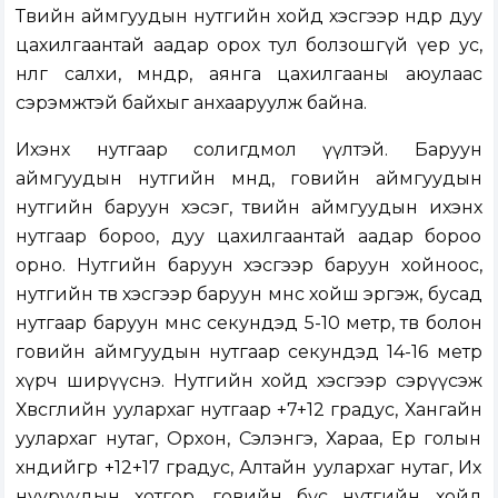
Төвийн аймгуудын нутгийн хойд хэсгээр өнөөдөр дуу
цахилгаантай аадар орох тул болзошгүй үер ус,
нөөлөг салхи, мөндөр, аянга цахилгааны аюулаас
сэрэмжтэй байхыг анхааруулж байна.
Ихэнх нутгаар солигдмол үүлтэй. Баруун
аймгуудын нутгийн өмнөд, говийн аймгуудын
нутгийн баруун хэсэг, төвийн аймгуудын ихэнх
нутгаар бороо, дуу цахилгаантай аадар бороо
орно. Нутгийн баруун хэсгээр баруун хойноос,
нутгийн төв хэсгээр баруун өмнөөс хойш эргэж, бусад
нутгаар баруун өмнөөс секундэд 5-10 метр, төв болон
говийн аймгуудын нутгаар секундэд 14-16 метр
хүрч ширүүснэ. Нутгийн хойд хэсгээр сэрүүсэж
Хөвсгөлийн уулархаг нутгаар +7+12 градус, Хангайн
уулархаг нутаг, Орхон, Сэлэнгэ, Хараа, Ерөө голын
хөндийгөөр +12+17 градус, Алтайн уулархаг нутаг, Их
нууруудын хотгор, говийн бүс нутгийн хойд