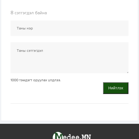
8
сэтгэгдэл байна
1000
тэмдэгт оруулах үлдлээ.
Нийтлэх