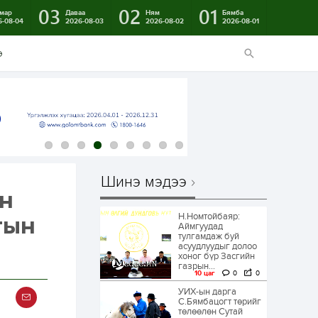
03
02
01
мар
Даваа
Ням
Бямба
6-08-04
2026-08-03
2026-08-02
2026-08-01
э
Шинэ мэдээ
йн
Н.Номтойбаяр:
гын
Аймгуудад
тулгамдаж буй
асуудлуудыг долоо
хоног бүр Засгийн
газрын...
10 цаг
0
0
УИХ-ын дарга
С.Бямбацогт төрийг
төлөөлөн Сутай