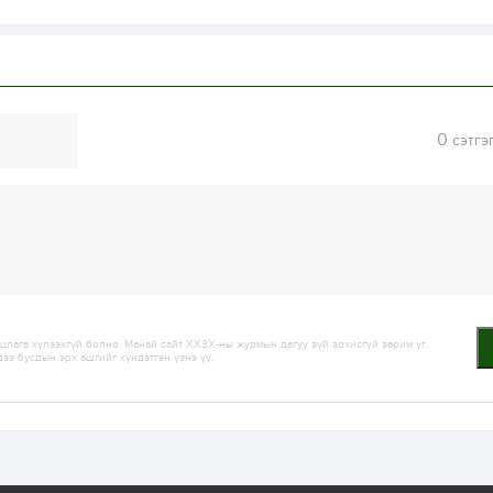
0
сэтгэ
лага хүлээхгүй болно. Манай сайт ХХЗХ-ны журмын дагуу зүй зохисгүй зарим үг,
дээ бусдын эрх ашгийг хүндэтгэн үзнэ үү.