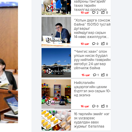
хайрхны тэнгэрийг
тахих төрийн
тахилгад оролцлоо
10 цаг
2
0
“Хотын дарга сонсож
байна” 150150 тусгай
дугаарыг
наймдугаар сарын
14-нөөс ажиллуулж...
10 цаг
0
0
“Чингис хаан” олон
улсын нисэх буудал
руу нийтийн тээврийн
автобус 24 цагаар
үйлчилж байна
15 цаг
1
0
Нийслэлийн
цэцэрлэгийн цахим
бүртгэл энэ сарын 10-
нд эхэлнэ
16 цаг
0
0
16 төрлийн эмийг нэг
эх үүсвэрээс
худалдан авах
журмыг баталлаа