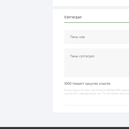
Сэтгэгдэл
1000
тэмдэгт оруулах үлдлээ.
Уншигчдын бичсэн сэтгэгдэлд Medee.MN хариуц
хэллэгийг хязгаарласан тул Та сэтгэгдэл бичих