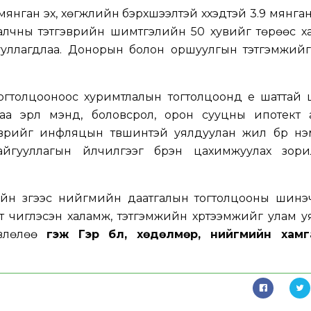
9 мянган эх, хөгжлийн бэрхшээлтэй хүүхэдтэй 3.9 мянга
алчны тэтгэврийн шимтгэлийн 50 хувийг төрөөс х
ууллагдлаа. Донорын болон оршуулгын тэтгэмжийг 
гтолцооноос хуримтлалын тогтолцоонд үе шаттай 
аа эрүүл мэнд, боловсрол, орон сууцны ипотект 
гэврийг инфляцын түвшинтэй уялдуулан жил бүр нэмэ
йгууллагын үйлчилгээг бүрэн цахимжуулах зори
ийн зүгээс нийгмийн даатгалын тогтолцооны шинэ
эгт чиглэсэн халамж, тэтгэмжийн хүртээмжийг улам у
өвлөлөө
гэж Гэр бүл, хөдөлмөр, нийгмийн хам