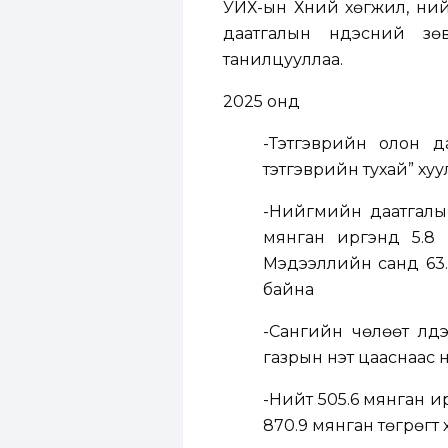
УИХ-ын Хүний хөгжил, н
даатгалын үндэсний з
танилцууллаа.
2025 онд
-Тэтгэврийн олон да
тэтгэврийн тухай” ху
-Нийгмийн даатгалын
мянган иргэнд 5.8 
Мэдээллийн санд 63.8
байна
-Сангийн чөлөөт үл
газрын үнэт цааснаас 
-Нийт 505.6 мянган и
870.9 мянган төгрөгт 