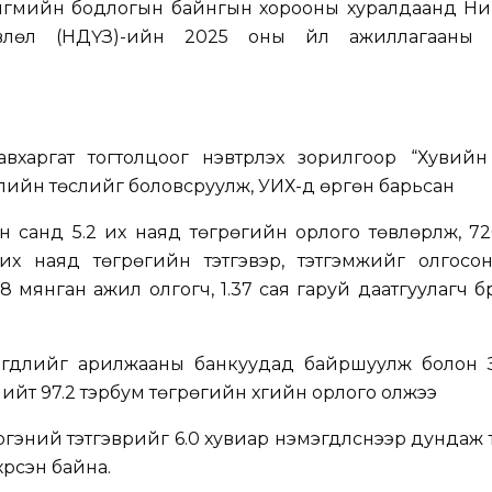
ийгмийн бодлогын байнгын хорооны хуралдаанд Н
өвлөл (НДҮЗ)-ийн 2025 оны үйл ажиллагааны 
вхаргат тогтолцоог нэвтрүүлэх зорилгоор “Хувийн
улийн төслийг боловсруулж, УИХ-д өргөн барьсан
 санд 5.2 их наяд төгрөгийн орлого төвлөрүүлж, 7
их наяд төгрөгийн тэтгэвэр, тэтгэмжийг олгосон
 мянган ажил олгогч, 1.37 сая гаруй даатгуулагч бү
дэгдлийг арилжааны банкуудад байршуулж болон 
нийт 97.2 тэрбум төгрөгийн хүүгийн орлого олжээ
ргэний тэтгэврийг 6.0 хувиар нэмэгдүүлснээр дундаж 
хүрсэн байна.