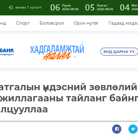
06
05
04
Пүрэв
Лхагва
Мяг
өмнөх 7 хоногт:
2026-08-06
2026-08-05
202
энд
Спорт
Боловсрол
Орон нутаг
Гадаад мэдэ
тгалын үндэсний зөвлөли
 ажиллагааны тайланг байн
илцууллаа