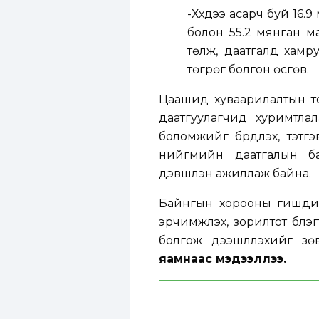
-Хүүхдээ асарч буй 16.
болон 55.2 мянган м
төлж, даатгалд хамр
төгрөг болгон өсгөв.
Цаашид хуваарилалтын то
даатгуулагчид хуримтлал
боломжийг бүрдүүлэх, тэт
нийгмийн даатгалын ба
дэвшүүлэн ажиллаж байна.
Байнгын хорооны гишүүд
эрчимжүүлэх, зорилтот бүл
болгож дээшлүүлэхийг з
яамнаас мэдээллээ.