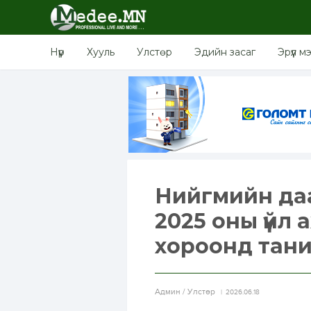
Нүүр
Хууль
Улстөр
Эдийн засаг
Эрүүл м
Нийгмийн даа
2025 оны үйл
хороонд тан
Aдмин / Улстөр
2026.06.18