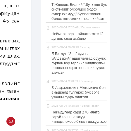
Т.Жанлав: Бидний "Шугаман бус
н эцэг эх
ЗГ: Автобензин,
системийг ойролцоо бодох
дизель түлшний
ариуцан
супер схемүүд" бүтээл тооцон
онцгой албан
татварыг тэглэлээ
бодох математикт нээлт хийсэн
4.5 сая
2026-08-04 17:26:48 / Гадаад мэдээ
1 өдөр
2
0
Неймар зодог тайлах эсэхээ 12
З.Мэндсайхан:
дугаар сард шийднэ
шилжих,
Хүнсний нөөцийг
бэлтгэх агуулах,
ашиглах
2026-08-04 10:08:29 / Улстөр
зоорь бэлтгэх ААН-
үүдэд хөнгөлөлттэй
Д.Батлут: “Зэв” сумны
гдүүлэх,
зээл олгоно
үйлдвэрийг ашиглалтад оруулж,
1 өдөр
1
0
лтуудыг
гурван нэр төрлийг үйлдвэрлэн
дотоодын хэрэгцээнд нийлүүлж
Европ дахь
монголчуудын
эхэлсэн
соёлын наадам
боллоо
2026-08-04 11:28:33 / Боловсрол
члэлийг
Б.Идэржавхлан: Математик бол
ян хатан
1 өдөр
2
0
амьдралд тулгарах бүх арга
ухааны суурь ойлголт
гааллын
Өнгөрсөн сард
1,439.2 кг үнэт
2026-08-04 10:30:38 / Эдийн засаг
металл худалдан
авчээ
Наймдугаар сард 270 мянга
гаруй тонн шатахуун
импортлохоор баталгаажуулжээ
1 өдөр
0
0
Б.Найдалаа: Энэ
2026-08-04 10:37:33 / Эдийн засаг