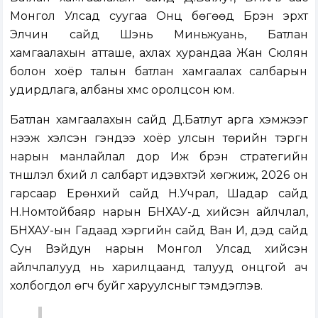
Монгол Улсад суугаа Онц бөгөөд Бүрэн эрхт
Элчин сайд Шэнь Миньжуань, Батлан
хамгаалахын атташе, ахлах хурандаа Жан Сюлян
болон хоёр талын батлан хамгаалах салбарын
удирдлага, албаны хүмүүс оролцсон юм.
Батлан хамгаалахын сайд Д.Батлут арга хэмжээг
нээж хэлсэн үгэндээ хоёр улсын төрийн тэргүүн
нарын манлайлал дор Иж бүрэн стратегийн
түншлэл бүхий л салбарт идэвхтэй хөгжиж, 2026 он
гарсаар Ерөнхий сайд Н.Учрал, Шадар сайд
Н.Номтойбаяр нарын БНХАУ-д хийсэн айлчлал,
БНХАУ-ын Гадаад хэргийн сайд Ван И, дэд сайд
Сун Вэйдун нарын Монгол Улсад хийсэн
айлчлалууд нь харилцаанд талууд онцгой ач
холбогдол өгч буйг харуулсныг тэмдэглэв.