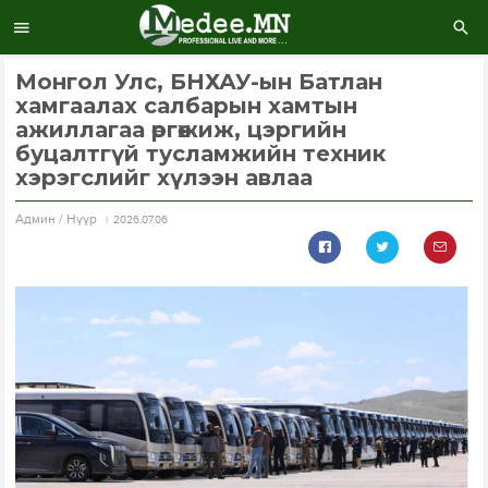
Монгол Улс, БНХАУ-ын Батлан
хамгаалах салбарын хамтын
ажиллагаа өргөжиж, цэргийн
буцалтгүй тусламжийн техник
хэрэгслийг хүлээн авлаа
Aдмин / Нүүр
2026.07.06