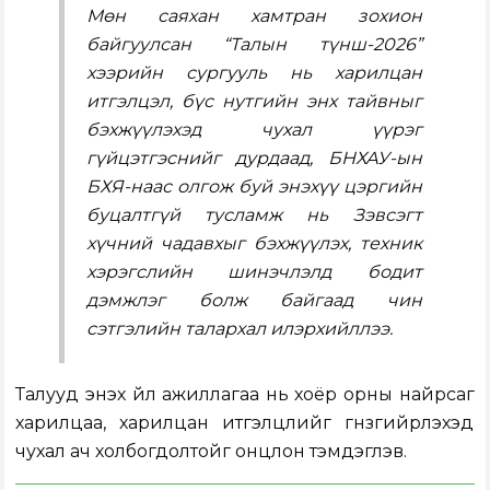
Мөн саяхан хамтран зохион
байгуулсан “Талын түнш-2026”
хээрийн сургууль нь харилцан
итгэлцэл, бүс нутгийн энх тайвныг
бэхжүүлэхэд чухал үүрэг
гүйцэтгэснийг дурдаад, БНХАУ-ын
БХЯ-наас олгож буй энэхүү цэргийн
буцалтгүй тусламж нь Зэвсэгт
хүчний чадавхыг бэхжүүлэх, техник
хэрэгслийн шинэчлэлд бодит
дэмжлэг болж байгаад чин
сэтгэлийн талархал илэрхийллээ.
Талууд энэхүү үйл ажиллагаа нь хоёр орны найрсаг
харилцаа, харилцан итгэлцлийг гүнзгийрүүлэхэд
чухал ач холбогдолтойг онцлон тэмдэглэв.