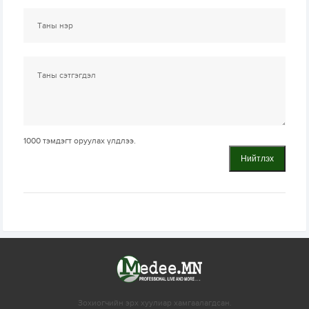
1000
тэмдэгт оруулах үлдлээ.
Нийтлэх
Зохиогчийн эрх хуулиар хамгаалагдсан.