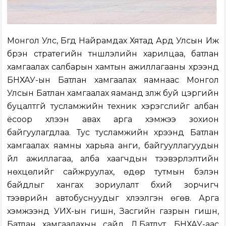
Монгол Улс, Бүгд Найрамдах Хятад Ард Улсын Иж
бүрэн стратегийн түншлэлийн харилцаа, батлан
хамгаалах салбарын хамтын ажиллагааны хүрээнд
БНХАУ-ын Батлан хамгаалах яамнаас Монгол
Улсын Батлан хамгаалах яаманд үзүүлж буй цэргийн
буцалтгүй тусламжийн техник хэрэгслийг албан
ёсоор хүлээн авах арга хэмжээ зохион
байгуулагдлаа. Тус тусламжийн хүрээнд Батлан
хамгаалах яамны харьяа анги, байгууллагуудын
үйл ажиллагаа, алба хаагчдын тээвэрлэлтийн
нөхцөлийг сайжруулах, өдөр тутмын бэлэн
байдлыг хангах зориулалт бүхий зорчигч
тээврийн автобуснуудыг хүлээлгэн өгөв. Арга
хэмжээнд УИХ-ын гишүүн, Засгийн газрын гишүүн,
Батлан хамгаалахын сайд Д.Батлут, БНХАУ-аас