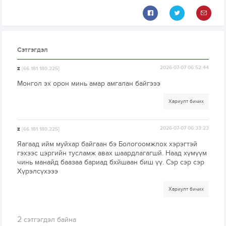
Сэтгэгдэл
z
2026-07-07 06:52:44
[66.181.180.225]
Монгол эх орон минь амар амгалан байгэээ
Хариулт бичих
z
2026-07-07 06:33:23
[66.181.180.225]
Яагаад ийм муйхар байгаан бэ Бологоомжлох хэрэгтэй
гэхээс цэргийн тусламж авах шаардлагагшй. Наад хүмүүм
чинь манайд баазаа бариад бхйшаан биш үү. Сэр сэр сэр
Хүрэлсүхэээ
Хариулт бичих
2
сэтгэгдэл байна