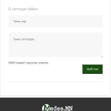
0
сэтгэгдэл байна
1000
тэмдэгт оруулах үлдлээ.
Нийтлэх