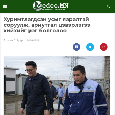
Хуримтлагдсан усыг яаралтай
соруулж, ариутгал цэвэрлэгээ
хийхийг үүрэг болголоо
Aдмин / Нүүр
2026.07.08