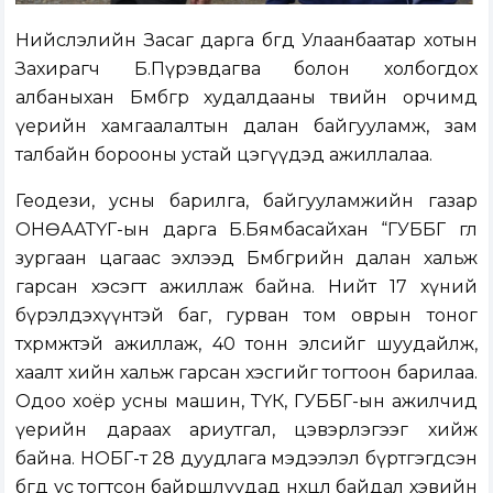
Нийслэлийн Засаг дарга бөгөөд Улаанбаатар хотын
Захирагч Б.Пүрэвдагва болон холбогдох
албаныхан Бөмбөгөр худалдааны төвийн орчимд
үерийн хамгаалалтын далан байгууламж, зам
талбайн борооны устай цэгүүдэд ажиллалаа.
Геодези, усны барилга, байгууламжийн газар
ОНӨААТҮГ-ын дарга Б.Бямбасайхан “ГУББГ өглөө
зургаан цагаас эхлээд Бөмбөгөрийн далан хальж
гарсан хэсэгт ажиллаж байна. Нийт 17 хүний
бүрэлдэхүүнтэй баг, гурван том оврын тоног
төхөөрөмжтэй ажиллаж, 40 тонн элсийг шуудайлж,
хаалт хийн хальж гарсан хэсгийг тогтоон барилаа.
Одоо хоёр усны машин, ТҮК, ГУББГ-ын ажилчид
үерийн дараах ариутгал, цэвэрлэгээг хийж
байна. НОБГ-т 28 дуудлага мэдээлэл бүртгэгдсэн
бөгөөд ус тогтсон байршлуудад нөхцөл байдал хэвийн