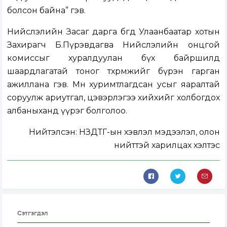
болсон байна” гэв.
Нийслэлийн Засаг дарга бөгөөд Улаанбаатар хотын
Захирагч Б.Пүрэвдагва Нийслэлийн онцгой
комиссыг хуралдуулан бүх байршилд
шаардлагатай тоног төхөөрөмжийг бүрэн гарган
ажиллана гэв. Мөн хуримтлагдсан усыг яаралтай
соруулж ариутгал, цэвэрлэгээ хийхийг холбогдох
албаныханд үүрэг болголоо.
Нийтэлсэн:
НЗДТГ-ын хэвлэл мэдээлэл, олон
нийттэй харилцах хэлтэс
Сэтгэгдэл