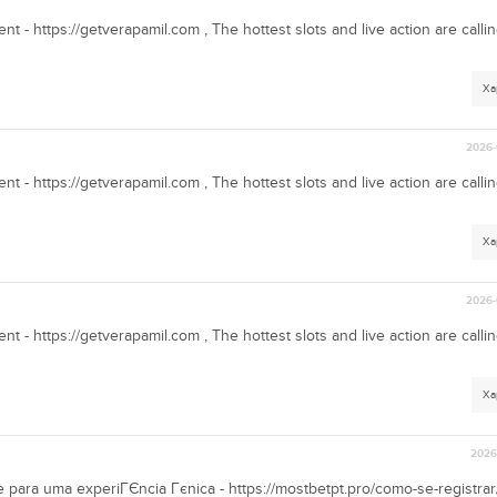
ent - https://getverapamil.com , The hottest slots and live action are calli
Ха
2026-
ent - https://getverapamil.com , The hottest slots and live action are calli
Ха
2026-
ent - https://getverapamil.com , The hottest slots and live action are calli
Ха
2026-
 para uma experiГЄncia Гєnica - https://mostbetpt.pro/como-se-registrar/