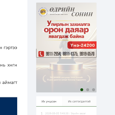
эрхлэхэд таатай...
1 өдөр
1
0
Долдугаар сард
709.503 зөрчил
бүртгэгджээ
1 өдөр
0
0
Цалинтай ээжийн 50
мянган төгрөгийн
тэтгэмжийг 500
н гэртээ
мянгад хүргэх
өргөдөлд санал авч
эхэлжээ
1 өдөр
2
0
ь хөнгөн
Б.Түмэн-Өлзий: Олон
улсад хуримтлуулсан
мэдлэг, туршлагаа эх
орныхоо хөгжилд
зориулна
л аймагт
1 өдөр
0
0
Алтны үнэ дөрвөн
улирал дараалан
өсөж байна
Их уншсан
Их сэтгэгдэлтэй
2026-08-05 11:49:38 / Эдийн засаг
1 өдөр
0
0