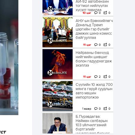
АИ-92 автобензин
тогтмол нийлүүлэх
хүсэлт тавилаа
10 цаг
0
0
АНУ-ын Ерөнхийлөгч
Дональд Трамп
цэргийн гэр бүлийг
дэмжих шинэ комисс
байгууллаа
11 цаг
0
0
Найрааны бөхчүүд
нийгмийн шившиг
болон гадуурхагдаж
эхэллээ
11 цаг
2
0
Сүүлийн 10 жилд 700
мянга гаруй суудлын
авто машин
импортолжээ
1 өдөр
0
0
Б.Пүрэвдагва:
Найман салбарын
103 үйлчилгээний
бүртгэлийг
ст
цуцалснаар бизнес