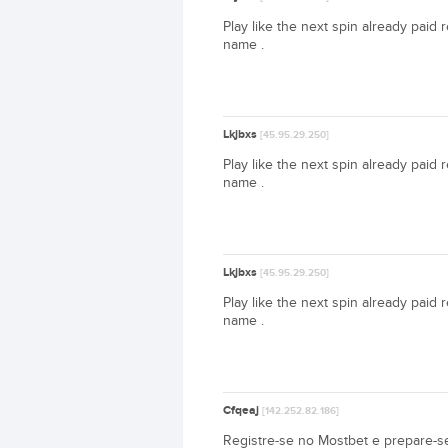
Play like the next spin already paid r
name .
Lkjbxs
[45.95.29.250]
Play like the next spin already paid r
name .
Lkjbxs
[45.95.29.250]
Play like the next spin already paid r
name .
Cfqeaj
[142.252.82.186]
Registre-se no Mostbet e prepare-se