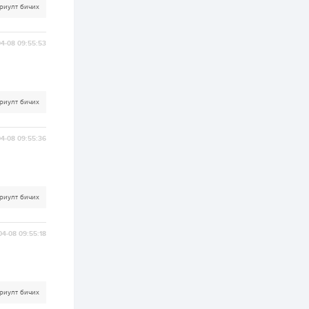
бүртгэл энэ сарын 10-
риулт бичих
нд эхэлнэ
2 өдөр
0
0
4-08 09:55:53
16 төрлийн эмийг нэг
эх үүсвэрээс
худалдан авах
журмыг баталлаа
риулт бичих
2 өдөр
0
0
Нэгдүгээр
хорооллын арын
4-08 09:55:36
замыг наймдугаар
сарын 6-ны 23:00
цагаас түр хааж,
борооны ус...
2 өдөр
0
0
риулт бичих
Б.Баярбаатар:
Төсвийн шинэчлэл
хийхгүй, урсгал
зардлаа
04-08 09:55:18
үргэлжлүүлэн тэлээд
байвал ойрын...
2 өдөр
2
0
Татварын өртэй
шатахуун импортлогч
ААН-үүдийн дансыг
риулт бичих
битүүмжлэхгүй