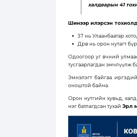
халдварын 41 тох
Шинээр илэрсэн тохиол
37 нь Улаанбаатар хото
Дөрөв нь орон нутагт бү
Одоогоор уг өвчний улмаас
тусгаарлагдан эмчлүүлж б
Эмнэлэгт байгаа иргэдийн 
оноштой байна.
Орон нутгийн хувьд, халд
нэг батлагдсан тухай
Эрүүл