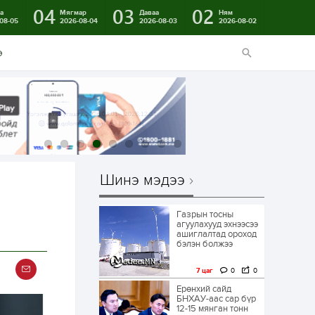
04
03
02
а
Мягмар
Даваа
Ням
08-05
2026-08-04
2026-08-03
2026-08-02
э
Шинэ мэдээ
Газрын тосны
агуулахууд эхнээсээ
ашиглалтад ороход
бэлэн болжээ
7 цаг
0
0
Ерөнхий сайд
БНХАУ-аас сар бүр
12-15 мянган тонн