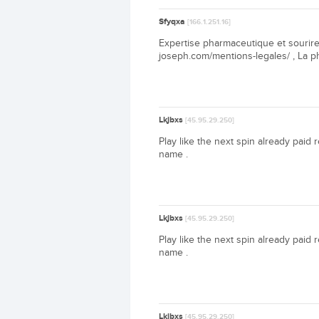
Sfyqxa
[166.1.251.16]
Expertise pharmaceutique et sourire
joseph.com/mentions-legales/ , La 
Lkjbxs
[45.95.29.250]
Play like the next spin already paid r
name .
Lkjbxs
[45.95.29.250]
Play like the next spin already paid r
name .
Lkjbxs
[45.95.29.250]