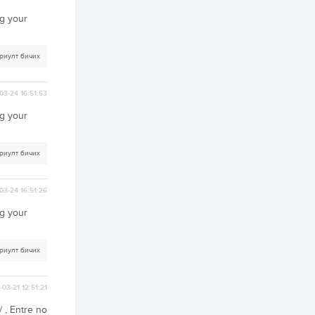
3 өдөр
2
0
ng your
Өнгөрсөн сард
1,439.2 кг үнэт
металл худалдан
авчээ
риулт бичих
3 өдөр
0
0
03-24 16:51:53
Б.Найдалаа: Энэ
өвөл илүү хүнд байж
ng your
магадгүй учир төр,
эрчим хүчний
байгууллагууд, иргэд
бэлтгэлээ сайн...
3 өдөр
6
0
риулт бичих
Өнөөдөр сондгой
тоогоор төгссөн
автомашинтай иргэд
03-24 16:51:26
бензин авна
ng your
3 өдөр
0
3
ЗГ: Шатахууны
риулт бичих
хангамж,
нийлүүлэлтийг
тогтворжуулах
асуудлыг хэлэлцэж
03-21 12:51:21
байна
3 өдөр
0
0
 , Entre no