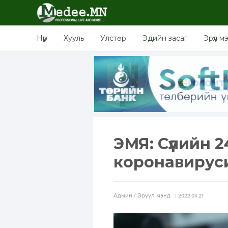
Нүүр
Хууль
Улстөр
Эдийн засаг
Эрүүл м
ЭМЯ: Сүүлийн 
коронавирус
Aдмин / Эрүүл мэнд
2022.04.21