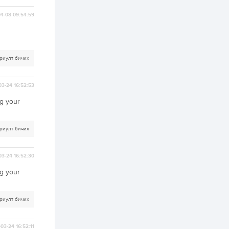
2 өдөр
1
0
4-08 09:54:59
Нөөцийн махны
худалдаа,
борлуулалтыг
нээлттэй ил тод
болгоно
риулт бичих
3 өдөр
0
0
ЗГ: Автобензин,
03-24 16:52:53
дизель түлшний
онцгой албан
ng your
татварыг тэглэлээ
3 өдөр
3
0
риулт бичих
З.Мэндсайхан:
Хүнсний нөөцийг
бэлтгэх агуулах,
03-24 16:52:30
зоорь бэлтгэх ААН-
үүдэд хөнгөлөлттэй
ng your
зээл олгоно
3 өдөр
2
0
Европ дахь
монголчуудын
риулт бичих
соёлын наадам
боллоо
03-24 16:52:11