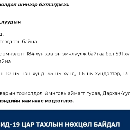
иолдол шинээр батлагджээ.
длуудын
д,
ртгэгдсэн байна.
 эмнэлэгт 184 хүн хэвтэн эмчлүүлж байгаа бол 591 хү
айна.
10 нь нэн хүнд, 45 нь хүнд, 116 нь хүндэвтэр, 13 н
варын тохиолдол Өмнөговь аймагт гурав, Дархан-Уу
 мэндийн яамнаас мэдээллээ.