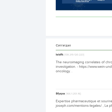
Сэтгэгдэл
Ioidfk
[138.219.120.223]
The neuroimaging correlates of chro
investigation. - https://www.wein-und-
oncology. .
Sfyqxa
[166.1.251.16]
Expertise pharmaceutique et sourire
joseph.com/mentions-legales/ , La 