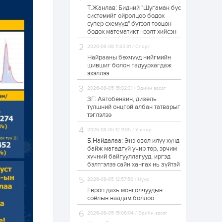
Т.Жанлав: Бидний "Шугаман бус
Худалдагч
системийг ойролцоо бодох
Н.Амарзаяа:
супер схемүүд" бүтээл тооцон
Дэлгүүрийн 32
хуудастай өрийн
бодох математикт нээлт хийсэн
дэвтэр долоо хоногт
л дүүрдэг
2026-08-08 11:32:31 / Спорт
1 өдөр
0
0
Найрааны бөхчүүд нийгмийн
Б.Хулан дэлхийн
шившиг болон гадуурхагдаж
аварга боллоо
эхэллээ
2026-08-05 15:02:31 / Эдийн засаг
ЗГ: Автобензин, дизель
1 өдөр
0
0
түлшний онцгой албан татварыг
тэглэлээ
Р.Даваадорж: Энэ
намрын экспортын
орлого Монголд
2026-08-05 12:11:05 / Улстөр
боломж олгож болох
Б.Найдалаа: Энэ өвөл илүү хүнд
юм
байж магадгүй учир төр, эрчим
1 өдөр
0
2
хүчний байгууллагууд, иргэд
бэлтгэлээ сайн хангах нь зүйтэй
Автомашины улсын
дугаар сондгой
2026-08-05 12:57:50 / Нүүр
тоогоор төгссөн бол
өнөөдөр шатахуун
Европ дахь монголчуудын
авна
соёлын наадам боллоо
1 өдөр
0
0
2026-08-05 15:06:04 / Эдийн засаг
Н.Номтойбаяр: