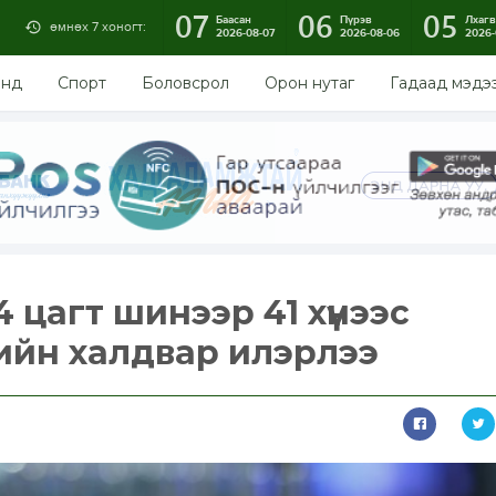
07
06
05
Баасан
Пүрэв
Лхагв
өмнөх 7 хоногт:
2026-08-07
2026-08-06
2026-
энд
Спорт
Боловсрол
Орон нутаг
Гадаад мэдэ
24 цагт шинээр 41 хүнээс
ийн халдвар илэрлээ