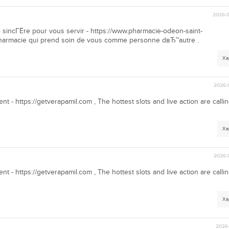
2026-0
 sincГЁre pour vous servir - https://www.pharmacie-odeon-saint-
pharmacie qui prend soin de vous comme personne dвЂ™autre .
Ха
2026-
ent - https://getverapamil.com , The hottest slots and live action are calli
Ха
2026-
ent - https://getverapamil.com , The hottest slots and live action are calli
Ха
2026-