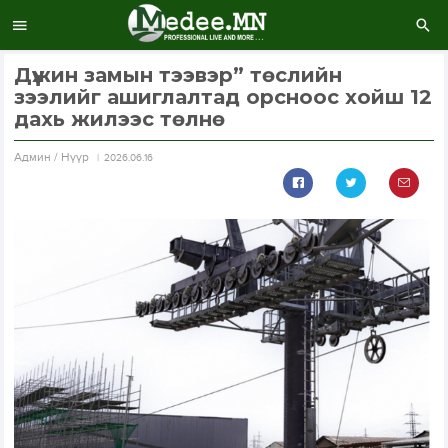
Дүүжин замын тээвэр” төслийн
зээлийг ашиглалтад орсноос хойш 12
дахь жилээс төлнө
Aдмин / Нүүр
2026.06.16