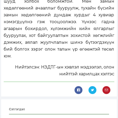
шууд холбох боломжтой. Мөн замын
хөдөлгөөний ачааллыг бууруулж, тухайн бүсийн
замын хөдөлгөөний дундаж хурдыг 4 хувиар
нэмэгдүүлнэ гэж тооцоолжээ. Үүнээс гадна
агаарын бохирдол, хүлэмжийн хийн ялгарлыг
бууруулах, хот байгуулалтын зохистой хөгжлийг
дэмжих, аялал жуулчлалын шинэ бүтээгдэхүүн
бий болгох зэрэг олон талын үр өгөөжтэй төсөл
юм.
Нийтэлсэн:
НЗДТГ-ын хэвлэл мэдээлэл, олон
нийттэй харилцах хэлтэс
Сэтгэгдэл