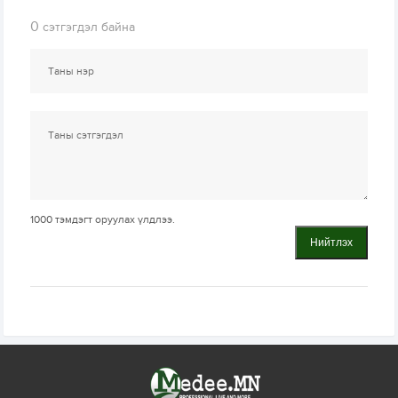
0
сэтгэгдэл байна
1000
тэмдэгт оруулах үлдлээ.
Нийтлэх