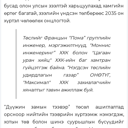
бусад олон улсын зээлтэй харьцуулахад хамгийн
өртөг багатай, зээлийн үндсэн төлбөрөөс 2035 он
хүртэл чөлөөлөх онцлогтой.
Төслийг Францын “Пома” группийн
инженер, мэргэжилтнүүд, “Моннис
инженеринг” ХХК болон "Цагаан
уран хийц" ХХК-ийн баг хамтран
гүйцэтгэж байна. “Нэгдсэн төслийн
удирдлагын газар” ОНӨТҮГ,
"Максимал" ХХК захиалагчийн
хяналтыг тавин ажиллаж буй.
“Дүүжин замын тээвэр” төсөл ашиглалтад
орсноор нийтийн тээврийн хүртээмж нэмэгдэж,
хотын төв болон шинэ суурьшлын бүсүүдийг