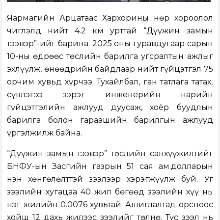
Яармагийн Арцатаас Хархорины Өнөр хороолол
чиглэлд нийт 4.2 км урттай “Дүүжин замын
тээвэр”-ийг барина. 2025 оны гуравдугаар сарын
10-ны өдрөөс төслийн барилга угсралтын ажлыг
эхлүүлж, өнөөдрийн байдлаар нийт гүйцэтгэл 75
орчим хувьд хүрчээ. Тухайлбал, ган татлага татах,
сүвлэгээ зэрэг инженерийн нарийн
гүйцэтгэлийн ажлууд дуусаж, хоёр буудлын
барилга болон гараашийн барилгын ажлууд
үргэлжилж байна.
“Дүүжин замын тээвэр” төслийн санхүүжилтийг
БНФУ-ын Засгийн газрын 51 сая ам.долларын
нэн хөнгөлөлттэй зээлээр хэрэгжүүлж буй. Уг
зээлийн хугацаа 40 жил бөгөөд зээлийн хүү нь
нэг жилийн 0.0076 хувьтай. Ашиглалтад орсноос
хойш 12 дахь жилээс зээлийг төлнө. Тус зээл нь