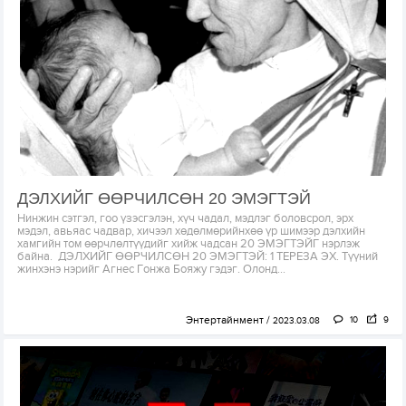
ДЭЛХИЙГ ӨӨРЧИЛСӨН 20 ЭМЭГТЭЙ
Нинжин сэтгэл, гоо үзэсгэлэн, хүч чадал, мэдлэг боловсрол, эрх
мэдэл, авьяас чадвар, хичээл хөдөлмөрийнхөө үр шимээр дэлхийн
хамгийн том өөрчлөлтүүдийг хийж чадсан 20 ЭМЭГТЭЙГ нэрлэж
байна. ДЭЛХИЙГ ӨӨРЧИЛСӨН 20 ЭМЭГТЭЙ: 1 ТЕРЕЗА ЭХ. Түүний
жинхэнэ нэрийг Агнес Гонжа Бояжу гэдэг. Олонд...
Энтертайнмент
10
9
2023.03.08