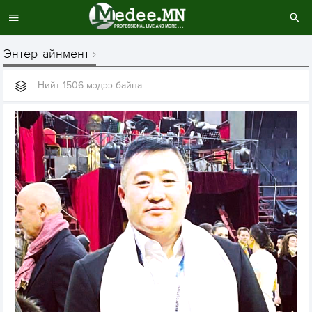
Энтертайнмент
Нийт 1506 мэдээ байна