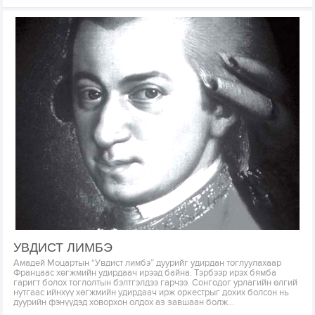
УВДИСТ ЛИМБЭ
Амадей Моцартын “Увдист лимбэ” дуурийг удирдан тоглуулахаар
Францаас хөгжмийн удирдаач ирээд байна. Тэрбээр ирэх бямба
гаригт болох тоглолтын бэлтгэлдээ гарчээ. Сонгодог урлагийн өлгий
нутгаас ийнхүү хөгжмийн удирдаач ирж оркестрыг дохих болсон нь
дуурийн фэнүүдэд ховорхон олдох аз завшаан болж...