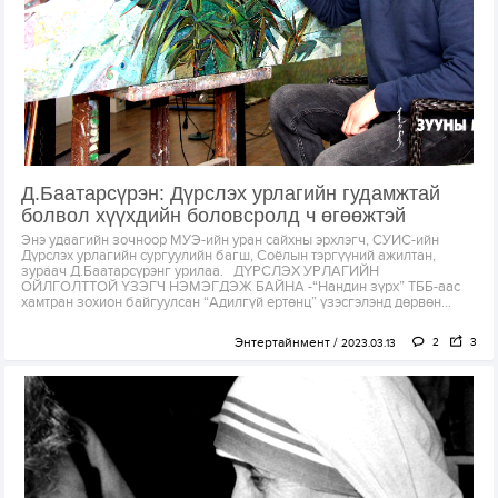
Д.Баатарсүрэн: Дүрслэх урлагийн гудамжтай
болвол хүүхдийн боловсролд ч өгөөжтэй
Энэ удаагийн зочноор МУЭ-ийн уран сайхны эрхлэгч, СУИС-ийн
Дүрслэх урлагийн сургуулийн багш, Соёлын тэргүүний ажилтан,
зураач Д.Баатарсүрэнг урилаа. ДҮРСЛЭХ УРЛАГИЙН
ОЙЛГОЛТТОЙ ҮЗЭГЧ НЭМЭГДЭЖ БАЙНА -“Нандин зүрх” ТББ-аас
хамтран зохион байгуулсан “Адилгүй ертөнц” үзэсгэлэнд дөрвөн...
Энтертайнмент
2
3
2023.03.13