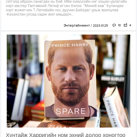
сэтгэлд ойрхон санагдах нь бий. Ийм хүмүүсийн нэг хошин урлагийн
нэрт мастер Төлгөөний Латиф агсан билээ. “Миний аав” буландаа
нэрт жүжигчин Т.Латифийн хүү, дуучин Байздаг урьж ярилцлаа
-Казахстан улсад хэдэн жил амьдарч...
Энтертайнмент
10
4
2023.01.25
Хунтайж Харригийн ном эхний долоо хоногтоо