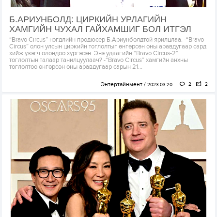
Б.АРИУНБОЛД: ЦИРКИЙН УРЛАГИЙН
ХАМГИЙН ЧУХАЛ ГАЙХАМШИГ БОЛ ИТГЭЛ
“Bravo Circus” нэгдлийн продюсер Б.Ариунболдтой ярилцлаа. -“Bravo
Circus” олон улсын циркийн тоглолтыг өнгөрсөн оны аравдугаар сард
хийж үзэгч олондоо хүргэсэн. Энэ удаагийн “Bravo Circus-2”
тоглолтын талаар танилцуулаач? -“Bravo Circus” хамгийн анхны
тоглолтоо өнгөрсөн оны аравдугаар сарын 21...
Энтертайнмент
2
2
2023.03.20