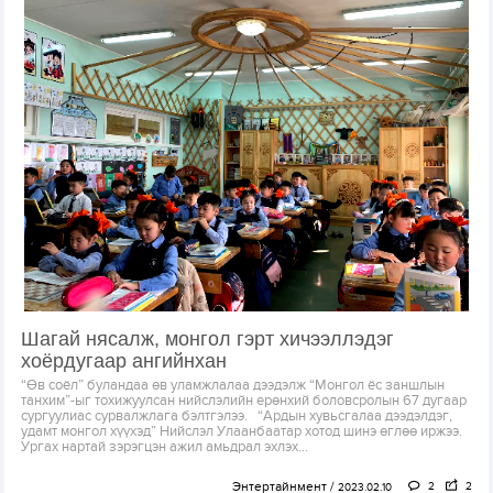
Шагай нясалж, монгол гэрт хичээллэдэг
хоёрдугаар ангийнхан
“Өв соёл” буландаа өв уламжлалаа дээдэлж “Монгол ёс заншлын
танхим”-ыг тохижуулсан нийслэлийн ерөнхий боловсролын 67 дугаар
сургуулиас сурвалжлага бэлтгэлээ. “Ардын хувьсгалаа дээдэлдэг,
удамт монгол хүүхэд” Нийслэл Улаанбаатар хотод шинэ өглөө иржээ.
Ургах нартай зэрэгцэн ажил амьдрал эхлэх...
Энтертайнмент
2
2
2023.02.10