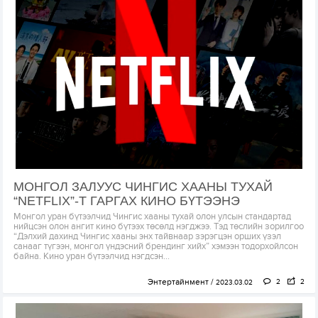
МОНГОЛ ЗАЛУУС ЧИНГИС ХААНЫ ТУХАЙ
“NETFLIX”-Т ГАРГАХ КИНО БҮТЭЭНЭ
Монгол уран бүтээлчид Чингис хааны тухай олон улсын стандартад
нийцсэн олон ангит кино бүтээх төсөлд нэгджээ. Тэд төслийн зорилгоо
“Дэлхий дахинд Чингис хааны энх тайвнаар зэрэгцэн орших үзэл
санааг түгээн, монгол үндэсний брендинг хийх” хэмээн тодорхойлсон
байна. Кино уран бүтээлчид нэгдсэн...
Энтертайнмент
2
2
2023.03.02