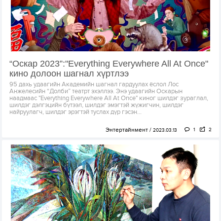
“Оскар 2023”:"Everything Everywhere All At Once"
кино долоон шагнал хүртлээ
95 дахь удаагийн Академийн шагнал гардуулах ёслол Лос
Анжелесийн “Долби” театрт эхэллээ. Энэ удаагийн Оскарын
наадмаас "Everything Everywhere All At Once" киног шилдэг зураглал,
шилдэг дэлгэцийн бүтээл, шилдэг эмэгтэй жүжигчин, шилдэг
найруулагч, шилдэг эрэгтэй туслах дүр гэсэн...
Энтертайнмент
1
2
2023.03.13