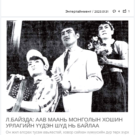
Энтертайнмент
4
1
2023.01.31
Л.БАЙЗДА: ААВ МААНЬ МОНГОЛЫН ХОШИН
УРЛАГИЙН ҮҮДЭН ШҮД НЬ БАЙЛАА
Он жил алсрах тусам авьяастай, ховор сайхан хүмүүсийн дүр төрх зүрх