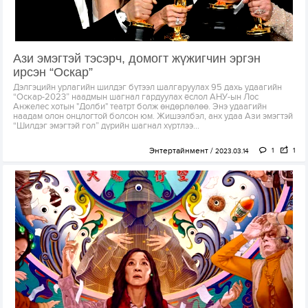
Ази эмэгтэй тэсэрч, домогт жүжигчин эргэн
ирсэн “Оскар”
Дэлгэцийн урлагийн шилдэг бүтээл шалгаруулах 95 дахь удаагийн
“Оскар-2023” наадмын шагнал гардуулах ёслол АНУ-ын Лос
Анжелес хотын "Долби" театрт болж өндөрлөлөө. Энэ удаагийн
наадам олон онцлогтой болсон юм. Жишээлбэл, анх удаа Ази эмэгтэй
“Шилдэг эмэгтэй гол” дүрийн шагнал хүртлээ...
Энтертайнмент
1
1
2023.03.14