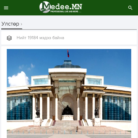
Улстөр
Нийт 19184 мэдээ байна