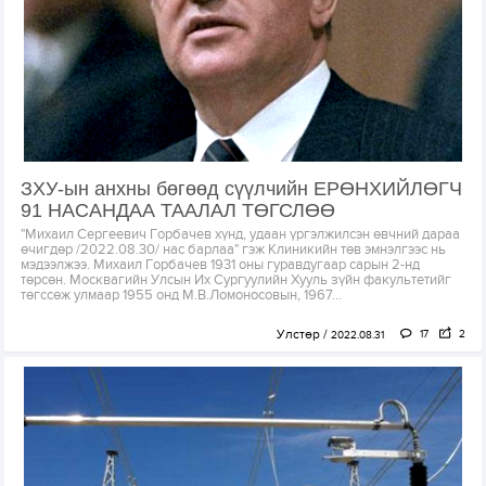
ЗХУ-ын анхны бөгөөд сүүлчийн ЕРӨНХИЙЛӨГЧ
91 НАСАНДАА ТААЛАЛ ТӨГСЛӨӨ
"Михаил Сергеевич Горбачев хүнд, удаан үргэлжилсэн өвчний дараа
өчигдөр /2022.08.30/ нас барлаа" гэж Клиникийн төв эмнэлгээс нь
мэдээлжээ. Михаил Горбачев 1931 оны гуравдугаар сарын 2-нд
төрсөн. Москвагийн Улсын Их Сургуулийн Хууль зүйн факультетийг
төгссөж улмаар 1955 онд М.В.Ломоносовын, 1967...
Улстөр
17
2
2022.08.31