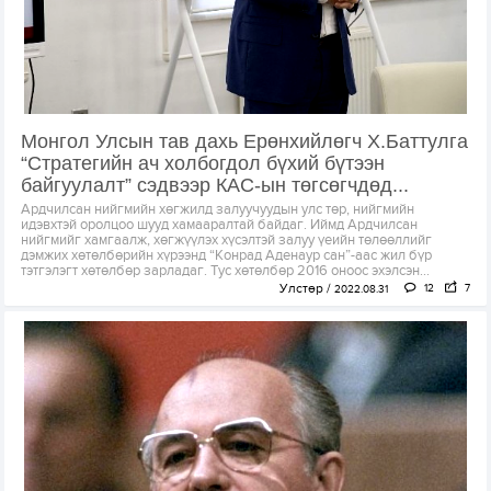
Монгол Улсын тав дахь Ерөнхийлөгч Х.Баттулга
“Стратегийн ач холбогдол бүхий бүтээн
байгуулалт” сэдвээр КАС-ын төгсөгчдөд...
Ардчилсан нийгмийн хөгжилд залуучуудын улс төр, нийгмийн
идэвхтэй оролцоо шууд хамааралтай байдаг. Иймд Ардчилсан
нийгмийг хамгаалж, хөгжүүлэх хүсэлтэй залуу үеийн төлөөллийг
дэмжих хөтөлбөрийн хүрээнд “Конрад Аденаур сан”-аас жил бүр
тэтгэлэгт хөтөлбөр зарладаг. Тус хөтөлбөр 2016 оноос эхэлсэн...
Улстөр
12
7
2022.08.31