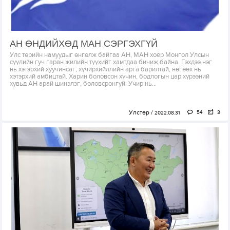
АН ӨНДИЙХӨД МАН СЭРГЭХГҮЙ
Улс төрийн намуудыг өнгөлж байгаа АН, МАН хоёр Монгол Улсын
сүүлийн гуч гаран жилийн түүхийг хамтдаа бичиж байна. Гэхдээ нэг
нь хэтэрхий хуучинсаг, хүчирхийллийн арга барилтай, нөгөөх нь
хэтэрхий амбицтай. Харин боловсон хүчин, бодлогын цар хүрээний
хувьд АН арай шинэлэг, боловсронгуй. Учир нь...
Улстөр
54
3
2022.08.31