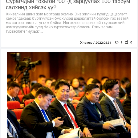
Сурагчдын тохьтой “00”-д зарцуулах 100 тэрбум
салхинд хийсэх үү?
Хичээлийн шинэ жил маргааш эхэлнэ. Энэ жилийн тухайд цэцэрлэгт
хамрагдахаар бүртгүүлсэн бүх хүүхэд цэцэрлэгтэй болсон гэх таатай
мэдээгээр намрыг угтаж байна. Ингэхдээ цэцэрлэгийн хүртээмжийг
нэмэгдүүлэхийн тулд байр түрээслэхээр болсон. Гэвч зарим
түрээслэгч “мурьж”...
Улстөр
1
0
2022.08.31