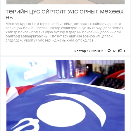
ТӨРИЙН ЦУС ОЙРТОЛТ УЛС ОРНЫГ МӨХӨӨХ
НЬ
Монгол Ардын Нам төрийн албыг оймс, дотоожны наймаачид шиг л
солилцож байна. Засгийн газар солигдох нь уг нь хариуцлага хүлээх
хэлбэр байсан бол энэ удаа зүгээр л дээр нь байсан нь доор нь орж
байгаад заваарцгаах нь. Нэгэнт эрх ашгийн эрэмбэ ил цагаан
алдагдаж, увайгүй улс төрчид намынхаа суганд лав...
Улстөр
19
5
2022.08.31