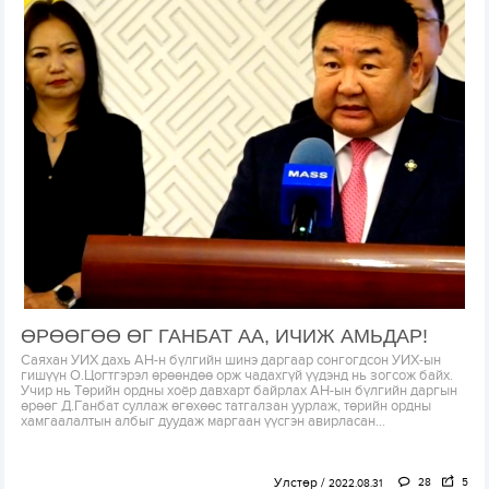
ӨРӨӨГӨӨ ӨГ ГАНБАТ АА, ИЧИЖ АМЬДАР!
Саяхан УИХ дахь АН-н бүлгийн шинэ даргаар сонгогдсон УИХ-ын
гишүүн О.Цогтгэрэл өрөөндөө орж чадахгүй үүдэнд нь зогсож байх.
Учир нь Төрийн ордны хоёр давхарт байрлах АН-ын бүлгийн даргын
өрөөг Д.Ганбат суллаж өгөхөөс татгалзан уурлаж, төрийн ордны
хамгаалалтын албыг дуудаж маргаан үүсгэн авирласан...
Улстөр
28
5
2022.08.31