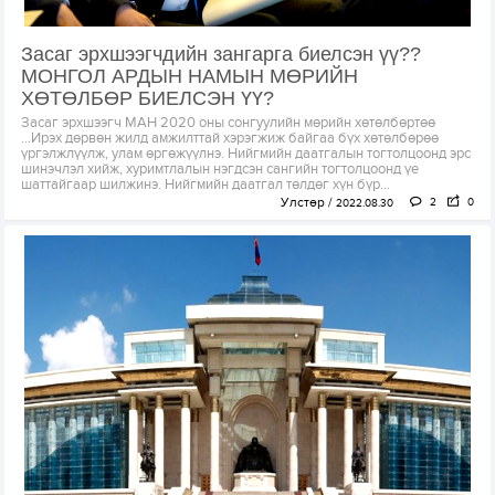
Засаг эрхшээгчдийн зангарга биелсэн үү??
МОНГОЛ АРДЫН НАМЫН МӨРИЙН
ХӨТӨЛБӨР БИЕЛСЭН ҮҮ?
Засаг эрхшээгч МАН 2020 оны сонгуулийн мөрийн хөтөлбөртөө
...Ирэх дөрвөн жилд амжилттай хэрэгжиж байгаа бүх хөтөлбөрөө
үргэлжлүүлж, улам өргөжүүлнэ. Нийгмийн даатгалын тогтолцоонд эрс
шинэчлэл хийж, хуримтлалын нэгдсэн сангийн тогтолцоонд үе
шаттайгаар шилжинэ. Нийгмийн даатгал төлдөг хүн бүр...
Улстөр
2
0
2022.08.30