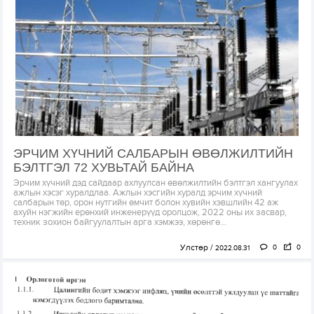
ЭРЧИМ ХҮЧНИЙ САЛБАРЫН ӨВӨЛЖИЛТИЙН
БЭЛТГЭЛ 72 ХУВЬТАЙ БАЙНА
Эрчим хүчний дэд сайдаар ахлуулсан өвөлжилтийн бэлтгэл хангуулах
ажлын хэсэг хуралдлаа. Ажлын хэсгийн хуралд эрчим хүчний
салбарын төр, орон нутгийн өмчит болон хувийн хэвшлийн 42 аж
ахуйн нэгжийн ерөнхий инженерүүд оролцож, 2022 оны их засвар,
техник зохион байгуулалтын арга хэмжээ, хөрөнгө...
Улстөр
0
0
2022.08.31