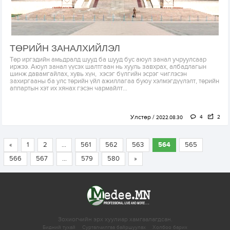
ТӨРИЙН ЗАНАЛХИЙЛЭЛ
Төр иргэдийн амьдралд шууд ба шууд бус аюул занал учруулсаар
иржээ. Аюул занал үүсэх шалтгаан нь хууль завхрах, албадлагын
шинж давамгайлах, хувь хүн, хэсэг бүлгийн эсрэг чиглэсэн
захиргааны ба улс төрийн үйл ажиллагаа буюу хэлмэгдүүлэлт, төрийн
аппартын хэт их хянах гэсэн чармайлт...
Улстөр
4
2
2022.08.30
«
1
2
...
561
562
563
564
565
566
567
...
579
580
»
Зохиогчийн эрх хуулиар хамгаалагдсан.
Бидний тухай
Сурталчилгаа байршуулах
Холбоо барих