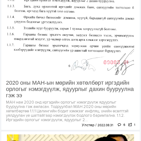
2020 оны МАН-ын мөрийн хөтөлбөрт иргэдийн
орлогыг нэмэгдүүлж, ядуурлыг дахин бууруулна
гэж ээ
МАН нам 2020 онд иргэдийн орлогыг нэмэгдүүлж ядуурлыг
бууруулна гэж амласан. Тодруулбал МАН 2020 оны мөрийн
хөтөлбөртөө 1.1.1 Цалингийн бодит хэмжээг инфляц, үнийн өсөлттэй
уялдуулан үе шаттайгаар нэмэгдүүлэх бодлого баримтална. 1.1.2.
Иргэдийн орлогыг нэмэгдүүлж, ядуурлыг 2...
Улстөр
6
1
2022.08.31