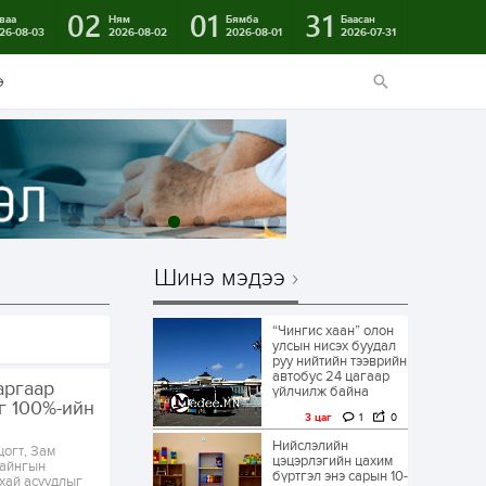
02
01
31
ваа
Ням
Бямба
Баасан
26-08-03
2026-08-02
2026-08-01
2026-07-31
э
Шинэ мэдээ
“Чингис хаан” олон
улсын нисэх буудал
руу нийтийн тээврийн
автобус 24 цагаар
аргаар
үйлчилж байна
г 100%-ийн
3 цаг
1
0
Нийслэлийн
огт, Зам
цэцэрлэгийн цахим
байнгын
бүртгэл энэ сарын 10-
ухай асуудлыг