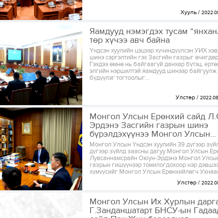
Хууль
2022.0
Яамдууд нэмэгдэх тусам “янхан
төр хүчээ авч байна
Үндсэн хуулийн цэцээр хүчиндүүлсэн УИХ хэв
шинэ сэргэлтийн гэх Засгийн газрыг өчигдөр
Гэхдээ өмнө нь байгаагүй данхар бүтэц, ерт
элгийн нэршилтэй яамдууд шинээр байгуулж
бүдүүлэг тогтоолыг...
Улстөр
2022.08
Монгол Улсын Ерөнхий сайд Л
Эрдэнэ Засгийн газрын шинэ
бүрэлдэхүүнээ Монгол Улсын...
Монгол Улсын Үндсэн хуулийн 39 дүгээр зүйл
дүгээр зүйлд заасны дагуу Монгол Улсын Ер
Лувсаннамсрайн Оюун-Эрдэнэ Монгол Улсы
газрын гишүүнээр томилогдохоор нэр дэвшэ
хүмүүсийг Монгол Улсын Ерөнхийлөгч Ухнааг
Улстөр
2022.0
Монгол Улсын Их Хурлын дарг
Г.Занданшатарт БНСУ-ын Гадаа