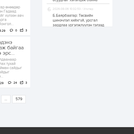
асуудлыг хэлэлцэж байна
"Шугаман бус
тар өнөөдөр
системийг ойролцоо
2026-08-06 10:32:53 / Улстөр
ын Гадаад
бодох супер схемүүд"
йг хүлээн авч
Б.Баярбаатар: Төсвийн
бүтээл тооцон
арга
бодох...
шинэчлэл хийхгүй, урсгал
1 өдөр
6
3
онгол...
зардлаа үргэлжлүүлэн тэлээд
байвал ойрын жилүүдэд улсын
С.Бямбацогт:
0
3
8.29
төсөв энэ ачааллаа даахгүй
Хэлэлцүүлгээс илүү
хэрэгжилт,
болно
рдэнэ
амлалтаас илүү
аж байгаа
бодит үр дүн чухал
эрс...
1 өдөр
0
0
лдаанаар
Неймар зодог тайлах
лах тухай
эсэхээ 12 дугаар сард
айман сайдыг
шийднэ
айдыг
..
24
3
.29
1 өдөр
0
3
Нийслэлийн 30
дугаар сургуулийг 10
...
579
дугаар сарын 1-нд
ашиглалтад оруулна
1 өдөр
0
0
Морингийн давааны
замаас “Барилгын