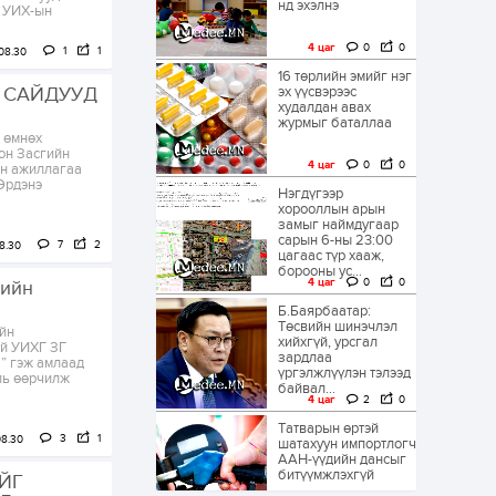
нд эхэлнэ
с УИХ-ын
4 цаг
0
0
1
1
08.30
16 төрлийн эмийг нэг
 САЙДУУД
эх үүсвэрээс
худалдан авах
журмыг баталлаа
 өмнөх
он Засгийн
4 цаг
0
0
ын ажиллагаа
Эрдэнэ
Нэгдүгээр
хорооллын арын
замыг наймдугаар
сарын 6-ны 23:00
7
2
8.30
цагаас түр хааж,
борооны ус...
4 цаг
0
0
рийн
Б.Баярбаатар:
Төсвийн шинэчлэл
йн
хийхгүй, урсгал
үй УИХГ ЗГ
зардлаа
” гэж амлаад
үргэлжлүүлэн тэлээд
ль өөрчилж
байвал...
4 цаг
2
0
Татварын өртэй
3
1
08.30
шатахуун импортлогч
ААН-үүдийн дансыг
битүүмжлэхгүй
ЙГ