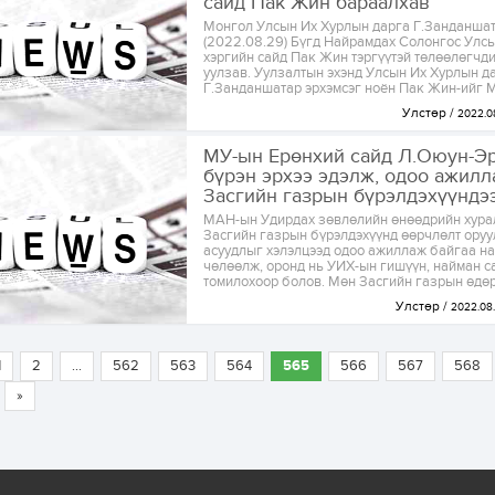
сайд Пак Жин бараалхав
Монгол Улсын Их Хурлын дарга Г.Занданша
(2022.08.29) Бүгд Найрамдах Солонгос Улс
хэргийн сайд Пак Жин тэргүүтэй төлөөлөгчди
уулзав. Уулзалтын эхэнд Улсын Их Хурлын д
Г.Занданшатар эрхэмсэг ноён Пак Жин-ийг М
Улстөр
2022.0
МУ-ын Ерөнхий сайд Л.Оюун-Э
бүрэн эрхээ эдэлж, одоо ажилл
Засгийн газрын бүрэлдэхүүндээ 
МАН-ын Удирдах зөвлөлийн өнөөдрийн хура
Засгийн газрын бүрэлдэхүүнд өөрчлөлт оруу
асуудлыг хэлэлцээд одоо ажиллаж байгаа н
чөлөөлж, оронд нь УИХ-ын гишүүн, найман с
томилохоор болов. Мөн Засгийн газрын өдөр.
Улстөр
2022.08
1
2
...
562
563
564
565
566
567
568
»