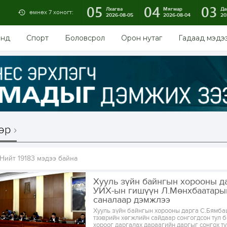
05
04
03
Лхагва
Мягмар
Да
өмнөх 7 хоногт:
2026-08-05
2026-08-04
20
энд
Спорт
Боловсрол
Орон нутаг
Гадаад мэдэ
өр
Нийт 19183 мэдээ байна
Хууль зүйн байнгын хорооны д
УИХ-ын гишүүн Л.Мөнхбаатары
саналаар дэмжлээ
Хууль зүйн байнгын хорооны дарга С.Бямбац
тээврийн хөгжлийн сайдаар сонгогдсон тул 
хороог даргалах дараагийн даргыг сонгох т