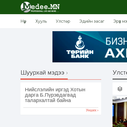
Нүүр
Хууль
Улстөр
Эдийн засаг
Эрүүл м
Шуурхай мэдээ
Улст
Нийслэлийн иргэд Хотын
дарга Б.Пүрэвдагвад
талархалтай байна
Унших ›