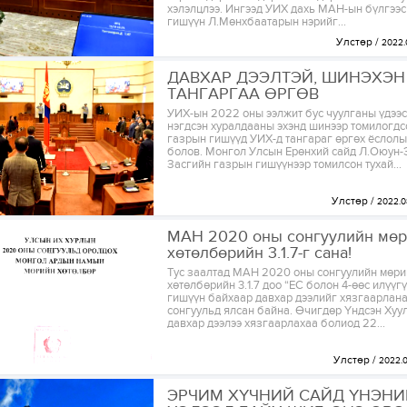
хэлэлцлээ. Ингээд УИХ дахь МАН-ын бүлгээ
гишүүн Л.Мөнхбаатарын нэрийг...
Улстөр
2022.
ДАВХАР ДЭЭЛТЭЙ, ШИНЭХЭН
ТАНГАРГАА ӨРГӨВ
УИХ-ын 2022 оны ээлжит бус чуулганы үдээс
нэгдсэн хуралдааны эхэнд шинээр томилогдс
газрын гишүүд УИХ-д тангараг өргөх ёслол
болов. Монгол Улсын Ерөнхий сайд Л.Оюун-
Засгийн газрын гишүүнээр томилсон тухай...
Улстөр
2022.0
МАН 2020 оны сонгуулийн мө
хөтөлбөрийн 3.1.7-г сана!
Тус заалтад МАН 2020 оны сонгуулийн мөри
хөтөлбөрийн 3.1.7 доо “ЕС болон 4-өөс илүүг
гишүүн байхаар давхар дээлийг хязгаарлана
сонгуульд ялсан байна. Өчигдөр Үндсэн Хуу
давхар дээлээ хязгаарлахаа болиод 22...
Улстөр
2022.
ЭРЧИМ ХҮЧНИЙ САЙД ҮНЭНИ