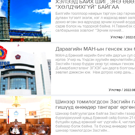
ХЭЛЭЭД БАЙХ ШИГ, ЭНЭ ӨВӨ
“ХӨЛДЧИХГҮЙ” БАЙГАА
Билгийн тооллоор намрын тэргүүн сар гарчи
дулаан түгээлт эхэлж, нэг л мэдэхэд өвөл за
дохио өгсөн энэ өдрүүдэд эрчим хүчний асуу
сэдэв болох нь тодорхой байна. Н.Тавинбэх 
салбарынхаа зовлонг “Эрчим хүчний...
Улстөр
2022.
Дараагийн МАН-ын генсек хэн 
МАН-д Ерөнхий нарийн бичгийн даргын сул о
ирлээ. Учир нь Үндсэн хуулийн өөрчлөлтийн 
Засгийн газар бүрдэх үеэр тус намын генсек
Д.Амарбаясгаланг ЗГХЭГ-ын дарга болгохы
зөвлөл дэмжсэн юм. Нам дотроо хоёр дахь...
Улстөр
2022.08
Шинээр томилогдсон Засгийн 
гишүүд өнөөдөр тангараг өргөн
Шинээр байгуулагдаж байгаа Засгийн газар
бүрэлдэхүүний хувьд Ерөнхий сайд болон 21 
бүтцийн хувьд ерөнхий чиг үүргийн 4, чиглэл
байхаар болж байна. Та бүхэнд өнөөдөр тан
шинээр томилогдсон Засгийн...