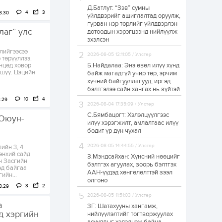
Д.Батлут: “Зэв” сумны
Өнгөрсөн сард
4
3
8.30
үйлдвэрийг ашиглалтад оруулж,
1,439.2 кг үнэт
гурван нэр төрлийг үйлдвэрлэн
металл худалдан
лаг” улс
авчээ
дотоодын хэрэгцээнд нийлүүлж
эхэлсэн
1 өдөр
0
0
лийгээсээ
2026-08-05 12:11:05 / Улстөр
 төрүүллээ.
Б.Найдалаа: Энэ
өнцөд ховор
Б.Найдалаа: Энэ өвөл илүү хүнд
өвөл илүү хүнд байж
 шүү. Цэцийн
байж магадгүй учир төр, эрчим
магадгүй учир төр,
хүчний байгууллагууд, иргэд
эрчим хүчний
бэлтгэлээ сайн хангах нь зүйтэй
байгууллагууд, иргэд
бэлтгэлээ...
10
4
.29
1 өдөр
5
0
2026-08-04 17:35:09 / Улстөр
С.Бямбацогт: Хэлэлцүүлгээс
Өнөөдөр сондгой
.Оюун-
тоогоор төгссөн
илүү хэрэгжилт, амлалтаас илүү
автомашинтай иргэд
бодит үр дүн чухал
бензин авна
2026-08-05 14:44:55 / Улстөр
ийн 3, 4
өнхий сайд
1 өдөр
0
3
З.Мэндсайхан: Хүнсний нөөцийг
н Засгийн
бэлтгэх агуулах, зоорь бэлтгэх
эд байгаа
ЗГ: Шатахууны
ААН-үүдэд хөнгөлөлттэй зээл
ийн...
хангамж,
олгоно
нийлүүлэлтийг
3
2
8.29
тогтворжуулах
асуудлыг хэлэлцэж
2026-08-05 11:51:03 / Улстөр
байна
а
ЗГ: Шатахууны хангамж,
1 өдөр
0
0
д хэргийн
нийлүүлэлтийг тогтворжуулах
Т.Жанлав: Бидний