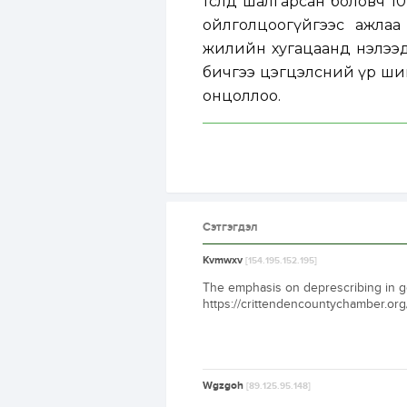
төсөлд шалгарсан боловч 1
ойлголцоогүйгээс ажлаа 
жилийн хугацаанд нэлээ
бичгээ цэгцэлсний үр ши
онцоллоо.
Сэтгэгдэл
Kvmwxv
[154.195.152.195]
The emphasis on deprescribing in ge
https://crittendencountychamber.org/m
Wgzgoh
[89.125.95.148]