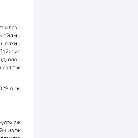
2 өдөр
2
0
Өнгөрсөн сард
1,439.2 кг үнэт
металл худалдан
гчилсэн
авчээ
78 айлын
2 өдөр
0
0
ын дахин
Б.Найдалаа: Энэ
 байж үр
өвөл илүү хүнд байж
магадгүй учир төр,
нд олон
эрчим хүчний
байгууллагууд, иргэд
о сэлгэж
бэлтгэлээ сайн...
2 өдөр
6
0
Өнөөдөр сондгой
тоогоор төгссөн
2028 оны
автомашинтай иргэд
бензин авна
2 өдөр
0
3
ЗГ: Шатахууны
хангамж,
үүлэх аж
нийлүүлэлтийг
тогтворжуулах
уйн нэгж
асуудлыг хэлэлцэж
байна