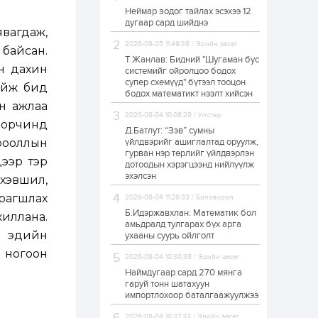
Неймар зодог тайлах эсэхээ 12
Н.Номтойбаяр:
дугаар сард шийднэ
Аймгуудад
явагдаж,
тулгамдаж буй
асуудлуудыг долоо
2026-08-05 11:49:38 / Эдийн засаг
 байсан.
хоног бүр Засгийн
Т.Жанлав: Бидний "Шугаман бус
газрын хуралдаанд...
н дахин
системийг ойролцоо бодох
23 цаг
0
0
супер схемүүд" бүтээл тооцон
байж бид
УИХ-ын дарга
бодох математикт нээлт хийсэн
С.Бямбацогт төрийг
өн ажлаа
төлөөлөн Сутай
2026-08-04 10:08:29 / Улстөр
хайрхны тэнгэрийг
й орчинд
тахих төрийн
Д.Батлут: “Зэв” сумны
тахилгад оролцлоо
рооллын
үйлдвэрийг ашиглалтад оруулж,
23 цаг
2
0
гурван нэр төрлийг үйлдвэрлэн
дээр тэр
дотоодын хэрэгцээнд нийлүүлж
“Хотын дарга сонсож
байна” 150150 тусгай
эхэлсэн
хэвшил,
дугаарыг
наймдугаар сарын
рагшлах
2026-08-04 11:28:33 / Боловсрол
14-нөөс ажиллуулж
Б.Идэржавхлан: Математик бол
эхэлнэ
иллана.
23 цаг
0
0
амьдралд тулгарах бүх арга
р эдийн
ухааны суурь ойлголт
“Чингис хаан” олон
улсын нисэх буудал
й ногоон
2026-08-04 10:30:38 / Эдийн засаг
руу нийтийн тээврийн
автобус 24 цагаар
Наймдугаар сард 270 мянга
үйлчилж байна
гаруй тонн шатахуун
импортлохоор баталгаажуулжээ
1 өдөр
1
0
Нийслэлийн
2026-08-04 10:37:33 / Эдийн засаг