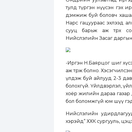
тулд түргэн нүүсэн гэх ир
дэмжиж буй боловч хашаа
Нарс гацуураас эхлээд а
сууц барьж аж төрөх с
Нийслэлийн Засаг даргын 
-Иргэн Н.Баярцог шиг хүс
аж төрж болно. Хэсэгчилсэн 
үлдэж буй айлууд 2-3 дав
болохгүй. Үйлдвэрлэл, үй
хоёр жилийн дараа газар 
бол боломжгүй юм шүү гэ
Нийслэлийн удирдлагууд
хэрэйд” ХХК сургууль, цэц