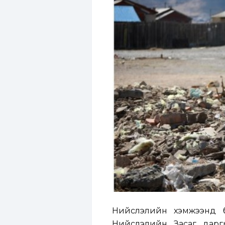
Нийслэлийн хэмжээнд ба
Нийслэлийн Засаг дарг