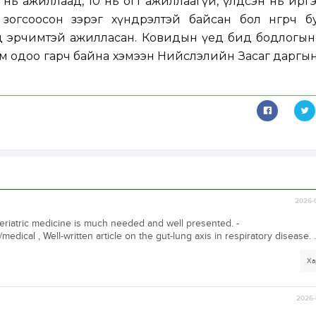
0 нь ажиллаад, 10 нь огт ажиллаагүй, үлдсэн нь ирг
зогсоосон зэрэг хүндрэлтэй байсан бол өнгөрч б
д эрчимтэй ажилласан. Ковидын үед бид бодлогын
м одоо гарч байна хэмээн Нийслэлийн Засаг даргы
2026-
riatric medicine is much needed and well presented. -
edical , Well-written article on the gut-lung axis in respiratory disease. .
Ха
2026-