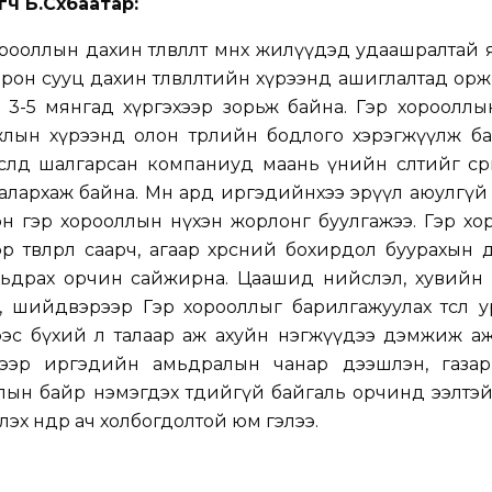
ч Б.Сүхбаатар:
рооллын дахин төлөвлөлт өмнөх жилүүдэд удаашралтай 
он сууц дахин төлөвлөлтийн хүрээнд ашиглалтад орж
 3-5 мянгад хүргэхээр зорьж байна. Гэр хорооллы
 ажлын хүрээнд олон төрлийн бодлого хэрэгжүүлж 
өсөлд шалгарсан компаниуд маань үнийн өсөлтийг сөр
алархаж байна. Мөн ард иргэдийнхээ эрүүл аюулгү
н гэр хорооллын нүхэн жорлонг буулгажээ. Гэр хо
ээр төвлөрөл саарч, агаар хөрсний бохирдол буурахын 
мьдрах орчин сайжирна. Цаашид нийслэл, хувийн 
 шийдвэрээр Гэр хорооллыг барилгажуулах төсөл у
ээс бүхий л талаар аж ахуйн нэгжүүдээ дэмжиж аж
энээр иргэдийн амьдралын чанар дээшлэн, газа
лын байр нэмэгдэх төдийгүй байгаль орчинд ээлтэ
эх өндөр ач холбогдолтой юм гэлээ.