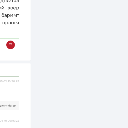
эдтэйгээ
2 өдөр
0
0
уй хоёр
Т.Жанлав: Бидний
"Шугаман бус
 баримт
системийг ойролцоо
бодох супер схемүүд"
н орлогч
бүтээл тооцон бодох
математикт нээлт...
2 өдөр
7
3
С.Бямбацогт:
Хэлэлцүүлгээс илүү
хэрэгжилт,
амлалтаас илүү
бодит үр дүн чухал
2 өдөр
0
0
Неймар зодог тайлах
эсэхээ 12 дугаар сард
шийднэ
05-02 19:30:43
2 өдөр
0
3
Нийслэлийн 30
дугаар сургуулийг 10
риулт бичих
дугаар сарын 1-нд
ашиглалтад оруулна
04-10 09:15:22
2 өдөр
0
0