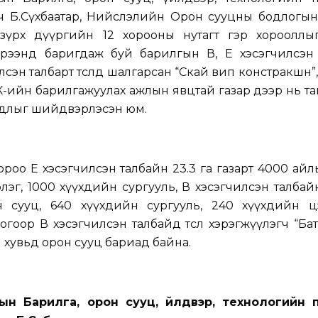
ч Б.Сүхбаатар, Нийслэлийн Орон сууцны бодлогын
нзүрх дүүргийн 12 хорооны нутагт гэр хорооллы
үрээнд баригдаж буй барилгын В, Е хэсэгчилсэн 
лсэн талбарт төсөлд шалгарсан “Скай вип констракшн”,
ХХК-ийн барилгажуулах ажлын явцтай газар дээр нь т
удлыг шийдвэрлэсэн юм.
ороо Е хэсэгчилсэн талбайн 23.3 га газарт 4000 ай
лэг, 1000 хүүхдийн сургууль, В хэсэгчилсэн талбайн
 сууц, 640 хүүхдийн сургууль, 240 хүүхдийн ц
гоор В хэсэгчилсэн талбайд төсөл хэрэгжүүлэгч “Ба
 хувьд орон сууц бариад байна.
ын Барилга, орон сууц, үйлдвэр, технологийн 