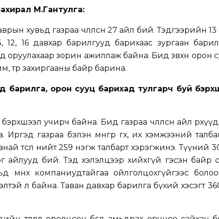
захирал М.Гантулга:
врын хувьд газраа чөлөөлсөн 27 айл бий. Тэдгээрийн 13
, 12, 16 давхар барилгууд барихаас зургаан бари
д оруулахаар зорин ажиллаж байна. Бид зөвхөн орон 
м, төр захиргааны байр барина.
эд барилга, орон сууц барихад тулгарч буй бэрх
үй бэрхшээл учирч байна. Бид газраа чөлөөлсөн айл өрхү
аа. Иргэд газраа бэлэн мөнгөөр өгөх, их хэмжээний тал
анай төсөл нийт 259 нэгж талбарт хэрэгжинэ. Түүний 
г айлууд бий. Тэд хэлэлцээр хийхгүй гэсэн байр 
д өмнөх компаниудтайгаа ойлголцохгүйгээс болоо
элтэй л байна. Таван давхар барилга бүхий хэсэгт 3
ийн төлөөлөл оролцсон бөгөөд амьдрах орчноо сайхан 