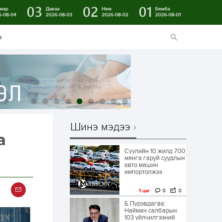
03
02
01
мар
Даваа
Ням
Бямба
6-08-04
2026-08-03
2026-08-02
2026-08-01
э
Шинэ мэдээ
а
Сүүлийн 10 жилд 700
мянга гаруй суудлын
авто машин
импортолжээ
1 цаг
0
0
Б.Пүрэвдагва:
Найман салбарын
103 үйлчилгээний