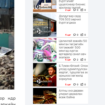
бүртгэлийг
цуцалснаар бизнес
эрхлэхэд таатай...
2 цаг
0
0
Долдугаар сард
709.503 зөрчил
бүртгэгджээ
4 цаг
0
0
Цалинтай ээжийн 50
мянган төгрөгийн
тэтгэмжийг 500
мянгад хүргэх
өргөдөлд санал авч
эхэлжээ
5 цаг
2
0
Б.Түмэн-Өлзий: Олон
улсад хуримтлуулсан
мэдлэг, туршлагаа эх
орныхоо хөгжилд
зориулна
5 цаг
0
0
Алтны үнэ дөрвөн
улирал дараалан
өсөж байна
өнөөдөр
паркийн