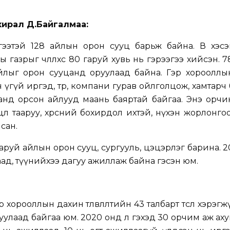
хирал Д.Байгалмаа:
ээтэй 128 айлын орон сууц барьж байна. В хэсэ
газрыг чөлөөлөхөөс 80 гаруй хувь нь гэрээгээ хийсэн. 
 айлыг орон сууцанд оруулаад байна. Гэр хороолл
 ч үгүй иргэд, төр, компани гурав ойлголцож, хамтарч
анд орсон айлууд маань баяртай байгаа. Энэ орчи
өл тааруу, хөрсний бохирдол ихтэй, нүхэн жорлонго
сан.
гаруй айлын орон сууц, сургууль, цэцэрлэг барина. 
аргаад, түүнийхээ дагуу ажиллаж байна гэсэн юм.
орооллын дахин төлөвлөлтийн 43 талбарт төсөл хэрэгж
улаад байгаа юм. 2020 онд л гэхэд 30 орчим аж ах