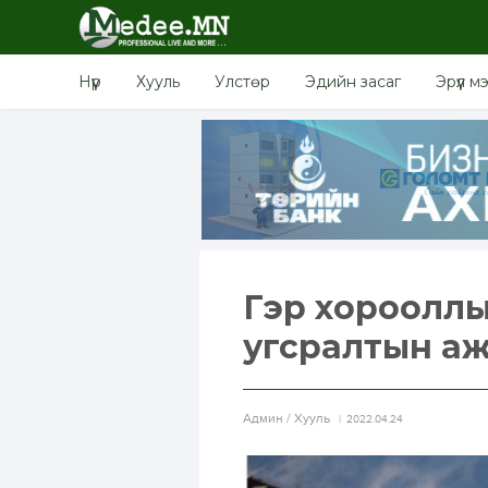
Нүүр
Хууль
Улстөр
Эдийн засаг
Эрүүл м
Гэр хорооллын
угсралтын а
Aдмин / Хууль
2022.04.24