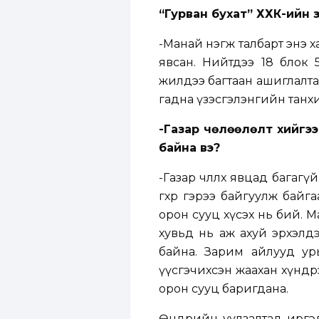
“Гурван бухат” ХХК-ийн 
-Манай нэгж талбарт энэ ха
явсан. Нийтдээ 18 блок 5
жилдээ багтаан ашиглалта
гадна үзэсгэлэнгийн танхи
-Газар чөлөөлөлт хийгэ
байна вэ?
-Газар чөлөөлөх явцад багаг
өгөхөөр гэрээ байгуулж байг
орон сууц хүсэх нь бий. М
хувьд нь аж ахуй эрхэлдэ
байна. Зарим айлууд урь
үүсгэчихсэн жаахан хүндр
орон сууц баригдана.
Өнөөдрийн уулзалтад иргэд