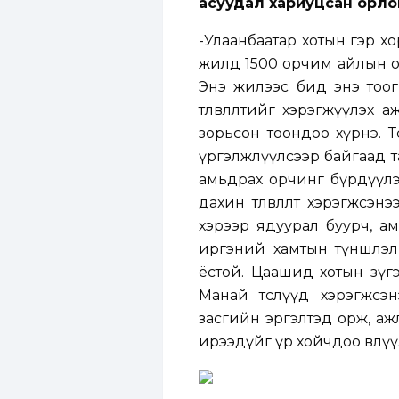
асуудал хариуцсан орлог
-Улаанбаатар хотын гэр хо
жилд 1500 орчим айлын ор
Энэ жилээс бид энэ тоог
төлөвлөлтийг хэрэгжүүлэх
зорьсон тоондоо хүрнэ. Т
үргэлжлүүлсээр байгаад т
амьдрах орчинг бүрдүүлэ
дахин төлөвлөлт хэрэгжсэн
хэрээр ядуурал буурч, а
иргэний хамтын түншлэл,
ёстой. Цаашид хотын зүг
Манай төслүүд хэрэгжс
засгийн эргэлтэд орж, аж
ирээдүйг үр хойчдоо өвлүүл