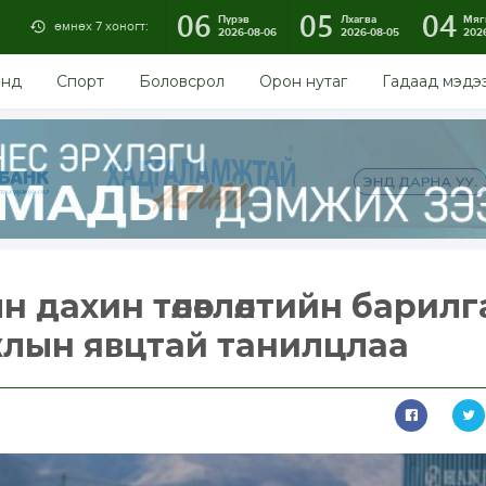
06
05
04
Пүрэв
Лхагва
Мяг
өмнөх 7 хоногт:
2026-08-06
2026-08-05
202
энд
Спорт
Боловсрол
Орон нутаг
Гадаад мэдэ
 дахин төлөвлөлтийн барилг
жлын явцтай танилцлаа