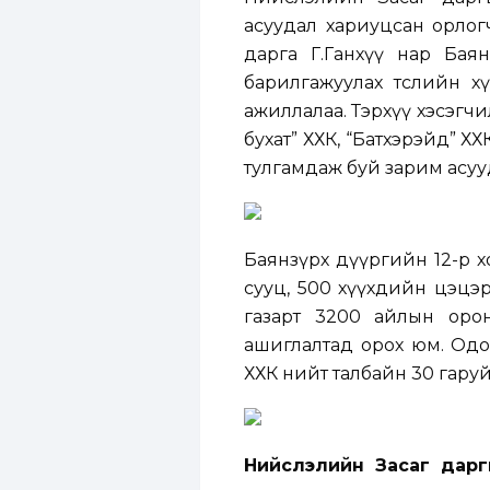
асуудал хариуцсан орлог
дарга Г.Ганхүү нар Бая
барилгажуулах төслийн х
ажиллалаа. Тэрхүү хэсэгчи
бухат” ХХК, “Батхэрэйд” 
тулгамдаж буй зарим асу
Баянзүрх дүүргийн 12-р х
сууц, 500 хүүхдийн цэцэр
газарт 3200 айлын орон
ашиглалтад орох юм. Одоо
ХХК нийт талбайн 30 гаруй
Нийслэлийн Засаг дарг