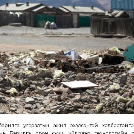
рилга угсралтын ажил эхэлсэнтэй холбоотойгоор 
ын Барилга, орон сууц, үйлдвэр, технологийн 