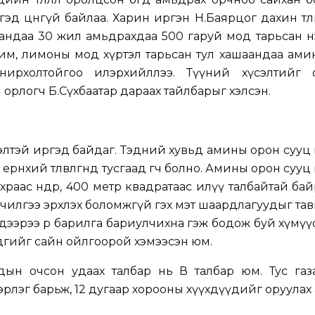
гэд цөөнгүй байлаа. Харин иргэн Н.Баярцог дахин төлө
ндаа 30 жил амьдрахдаа 500 гаруй мод тарьсан нэ
лим, лимоны мод хүртэл тарьсан тул хашаандаа ам
онирхолтойгоо илэрхийллээ. Түүний хүсэлтийг 
орлогч Б.Сүхбаатар дараах тайлбарыг хэлсэн.
элтэй иргэд байдаг. Тэдний хувьд амины орон сууц
ерөнхий төлөвлөгөөндөө тусгаад өгч болно. Амины орон суу
храас өндөр, 400 метр квадратаас илүү талбайтай ба
лчилгээ эрхлэх боломжгүй гэх мэт шаардлагуудыг тав
дээрээ өөр барилга бариулчихна гэж бодож буй хүмүү
дгийг сайн ойлгоорой хэмээсэн юм.
ын очсон удаах талбар нь В талбар юм. Тус газа
эрлэг барьж, 12 дугаар хорооны хүүхдүүдийг оруулах 