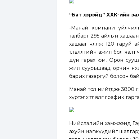
“Бат хэрэйд” ХХК-ийн за
-Манай компани үйлчилг
талбарт 295 айлын хашааны 
хашааг чөлөөлж 120 гаруй
төлөвлөлтийн ажил бол яалт
дүн гарах юм. Орон сууц
жил суурьшаад орчин нөхц
барих газаргүй болсон бай
Манай төсөл нийтдээ 3800 
хүртэлх төлөвлөгөө график г
Нийслэлийн хэмжээнд Гэр х
ахуйн нэгжүүдийг шалгару