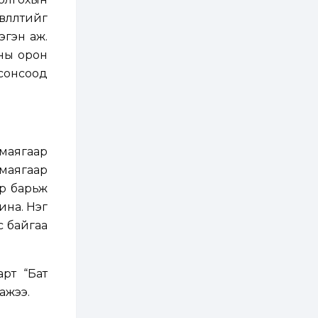
ААН-үүдийн дансыг
битүүмжлэхгүй
влөлтийг
гэн аж.
1 өдөр
1
0
ины орон
Нөөцийн махны
худалдаа,
сонсоод
борлуулалтыг
нээлттэй ил тод
болгоно
2 өдөр
0
0
ЗГ: Автобензин,
дизель түлшний
 маягаар
онцгой албан
татварыг тэглэлээ
ц маягаар
йр барьж
2 өдөр
3
0
ина. Нэг
З.Мэндсайхан:
Хүнсний нөөцийг
с байгаа
бэлтгэх агуулах,
зоорь бэлтгэх ААН-
үүдэд хөнгөлөлттэй
зээл олгоно
2 өдөр
1
0
рт “Бат
Европ дахь
ажээ.
монголчуудын
соёлын наадам
боллоо