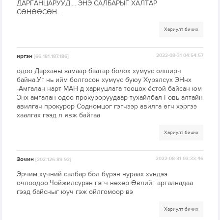
ДАРГАНЦАРУУД.... ЭНЭ САЛБАРЫГ ХАЛТАР
СӨНӨӨСӨН...
Хариулт бичих
иргэн
2022-08-31 04:54:57
[66.181.187.186]
одоо Дарханы замаар баатар болох хүмүүс олширч
байна.Уг нь ийм болгосон хүмүүс буюу Хүрэлсүх ЭНнх
-Амгалан нарт МАН д хариуцлага тооцох ёстой байсан юм
Энх амгалан одоо прокуроруудаар тухайлбал Говь алтайн
авилгач прокурор Содномцог гэгчээр авилга өгч хэргээ
хаалгах гээд л явж байгаа
Хариулт бичих
Зочин
2022-08-31 03:33:46
[202.126.89.92]
Эрчим хүчний салбар бол бүрэн нураах хүндээ
очлоодоо.Чойжилсүрэн гэгч нөхөр Өвлийг аргалнадаа
гээд байсныг юуч гэж ойлгомоор вэ
Хариулт бичих