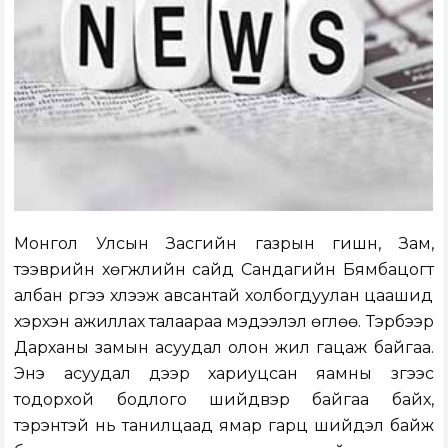
Монгол Улсын Засгийн газрын гишүүн, Зам,
тээврийн хөгжлийн сайд Сандагийн Бямбацогт
албан үүргээ хүлээж авсантай холбогдуулан цаашид
хэрхэн ажиллах талаараа мэдээлэл өглөө. Тэрбээр
Дарханы замын асуудал олон жил гацаж байгаа.
Энэ асуудал дээр хариуцсан яамны зүгээс
тодорхой бодлого шийдвэр байгаа байх,
тэрэнтэй нь танилцаад ямар гарц шийдэл байж