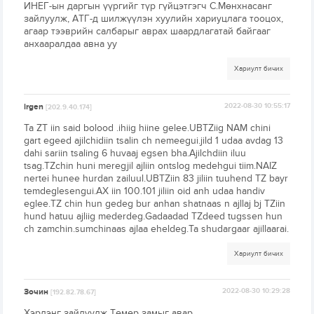
ИНЕГ-ын даргын үүргийг түр гүйцэтгэгч С.Мөнхнасанг
зайлуулж, АТГ-д шилжүүлэн хуулийн хариуцлага тооцох,
агаар тээврийн салбарыг аврах шаардлагатай байгааг
анхааралдаа авна уу
Хариулт бичих
irgen
2022-08-30 10:55:17
[202.9.40.174]
Ta ZT iin said bolood .ihiig hiine gelee.UBTZiig NAM chini
gart egeed ajilchidiin tsalin ch nemeegui.jild 1 udaa avdag 13
dahi sariin tsaling 6 huvaaj egsen bha.Ajilchdiin iluu
tsag.TZchin huni meregjil ajliin ontslog medehgui tiim.NAIZ
nertei hunee hurdan zailuul.UBTZiin 83 jiliin tuuhend TZ bayr
temdeglesengui.АХ iin 100.101 jiliin oid anh udaa handiv
eglee.TZ chin hun gedeg bur anhan shatnaas n ajllaj bj TZiin
hund hatuu ajliig mederdeg.Gadaadad TZdeed tugssen hun
ch zamchin.sumchinaas ajlaa eheldeg.Ta shudargaar ajillaarai.
Хариулт бичих
Зочин
2022-08-30 10:29:28
[192.82.78.67]
Хэрлэнг зайлуулж Төмөр замыг авар