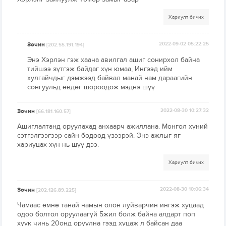
Хариулт бичих
Зочин
2022-09-02 05:22:25
[202.55.191.194]
Энэ Хэрлэн гэж хаана авилгал ашиг сонирхол байна
тийшээ зүтгэж байдаг хүн юмаа, Ингээд ийм
хулгайчдыг дэмжээд байвал манай нам дараагийн
сонгуульд өвдөг шороодож мэднэ шүү
Зочин
2022-08-30 10:27:32
[66.181.160.57]
Ашиглалтанд оруулахад анхаарч ажиллана. Монгол хүний
сэтгэлгээгээр сайн бодоод үзээрэй. Энэ ажлыг яг
хариуцах хүн нь шүү дээ.
Хариулт бичих
Зочин
2022-08-30 10:06:34
[202.126.89.225]
Чамаас өмнө танай намын олон луйварчин ингэж хуцаад
одоо болтол оруулаагүй 5жил болж байна алдарт поп
хүүк чинь 20онд оруулна гээд хуцаж л байсан даа