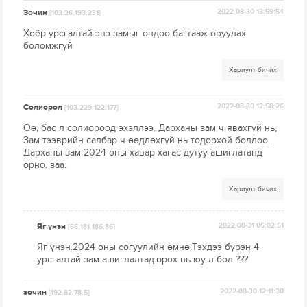
Зочин
2022-08-30 13:59:54
[103.26.193.231]
Хоёр урсгалтай энэ замыг ондоо багтааж оруулах
боломжгүй
Хариулт бичих
Солиорол
2022-08-30 12:58:26
[103.229.122.177]
Өө, бас л солиороод эхэллээ. Дарханы зам ч явахгүй нь,
Зам тээврийн салбар ч өөдлөхгүй нь тодорхой боллоо.
Дарханы зам 2024 оны хавар хагас дутуу ашиглатанд
орно. заа.
Хариулт бичих
Яг үнэн
2022-08-31 05:02:51
[66.181.186.86]
Яг үнэн.2024 оны согуулийн өмнө.Тэхдээ бүрэн 4
урсгалтай зам ашиглалтад.орох нь юу л бол ???
зочин
2022-08-30 12:11:30
[192.82.78.5]