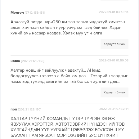
Монгол
2022-09-01 03:43:14
[77.12.159.151]
Арчаагүй пизда нари250 км зав тавьж чадахгүй хичнээн
засаг хичнээн сайдын нүүр үзүүлэх гээд байнаа. Хэдэн
хүний амь насаар наадав. Хэлэх муу үг ч алга
Хариулт бичих
новш
2022-09-01 01:50:05
[202.21.125.150]
Халтар новшийг зайлуулж чадахгүй... АНамд
бөлдөгдүүлсэн хэвээр л байх юм даа.... Тээврийн зардлыг
нэмж ард түмэнд хамгийн их гай болсон хулгайч даа...
Хариулт бичих
поп
2022-08-31 07:32:41
[202.21.125.150]
ХАЛТАР ТҮҮНИЙ КОМАНДЫГ ҮТЭР ТҮРГЭН ХӨӨЖ
ЯВУУЛАХ ХЭРЭГТЭЙ. АВТОТЭЭВРИЙН ҮНДЭСНИЙ ТӨВ
ХУЛГАЙЧДЫН ҮҮР УУРХАЙГ ЦЭВЭРЛЭХ БОЛСОН ШҮҮ....
БААХАН НАМ ЯРЬСАН МЭРГЭЖЛИЙН БУС ЦҮНХЧИН