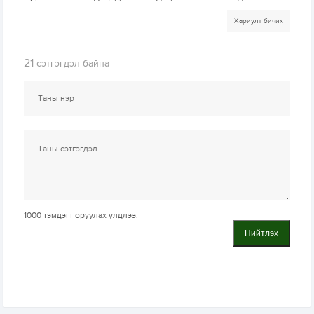
Хариулт бичих
21
сэтгэгдэл байна
1000
тэмдэгт оруулах үлдлээ.
Нийтлэх