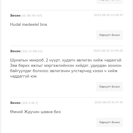
Зочин
2022-08-30 23:58:47
[66.181.191.107]
Hudal medeelel bna
Хариулт бичих
Зочин
2022-08-30 23:44:29
[202.21.108.33]
Шуналын микроб, 2 нүүрт, худалч авлигач хийж чадахгүй.
Зам барих ажлыг мэргэжлийнхэн хийдэг, удирдан зохион
байгуулдаг болхоос авлигачин улстөрчид хэзээ ч хийж
чаддаггүй юм.
Хариулт бичих
Зочин
2022-08-30 15:47:30
[202.9.46.7]
Өмхий Ждүчин шаана биз
Хариулт бичих