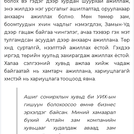
болох вэ гэдэг дээр хурдан шуурхай ажиллаж,
энэ жилдээ нэг урсгалыг ашиглалтад оруулахаар
анхаарч ажиллах болно. Мөн төмөр зам,
боомтуудын хүчин чадлыг нэмэгдүүлэх, Замын-Үүд
дээр гацаж байгаа чингэлэг, ачаа тээвэр гэх мэт
тулгамдсан асуудал дээр анхаарч ажиллана. Төр
хүнд сурталгүй, нээлттэй ажиллах ёстой. Гэхдээ
иргэд төрийн хуульд захирагдаж ажиллах ёстой.
Халаа сэлгээний хувьд ажлаа хийж чадаж
байгаатай нь хамтарч ажиллана, хариуцлагагүй
хүмүүстэй нь хариуцлага тооцоод явна.
Ашиг сонирхлын хувьд би УИХ-ын
гишүүн болохоосоо өмнө бизнес
эрхэлдэг байсан. Миний хамаарал
бүхий Алтайн зам компанийн
хувьцааг худалдаж аваад, зам