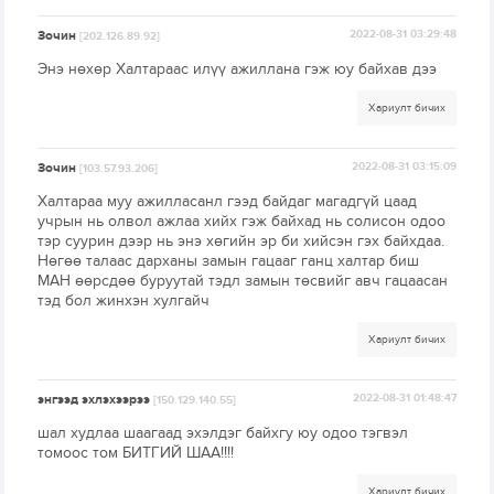
Зочин
2022-08-31 03:29:48
[202.126.89.92]
Энэ нөхөр Халтараас илүү ажиллана гэж юу байхав дээ
Хариулт бичих
Зочин
2022-08-31 03:15:09
[103.57.93.206]
Халтараа муу ажилласанл гээд байдаг магадгүй цаад
учрын нь олвол ажлаа хийх гэж байхад нь солисон одоо
тэр суурин дээр нь энэ хөгийн эр би хийсэн гэх байхдаа.
Нөгөө талаас дарханы замын гацааг ганц халтар биш
МАН өөрсдөө буруутай тэдл замын төсвийг авч гацаасан
тэд бол жинхэн хулгайч
Хариулт бичих
энгээд эхлэхээрээ
2022-08-31 01:48:47
[150.129.140.55]
шал худлаа шаагаад эхэлдэг байхгу юу одоо тэгвэл
томоос том БИТГИЙ ШАА!!!!
Хариулт бичих