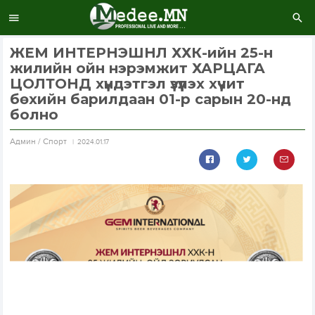
ЖЕМ ИНТЕРНЭШНЛ ХХК-ийн 25-н
жилийн ойн нэрэмжит ХАРЦАГА
ЦОЛТОНД хүндэтгэл үзүүлэх хүчит
бөхийн барилдаан 01-р сарын 20-нд
болно
Aдмин / Спорт
2024.01.17