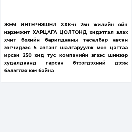
ЖЕМ ИНТЕРНЭШНЛ ХХК-н 25н жилийн ойн
нэрэмжит ХАРЦАГА ЦОЛТОНД хүндэтгэл үзүүлэх
хүчит бөхийн барилдааны тасалбар авсан
үзэгчидээс 5 азтанг шалгаруулж мөн цагтаа
ирсэн 250 хүнд тус компанийн зүгээс шинээр
худалдаанд гарсан бүтээгдэхүүний дээж
бэлэглэх юм байна