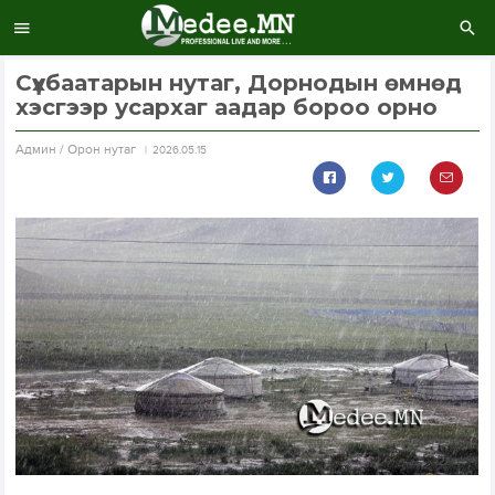
Сүхбаатарын нутаг, Дорнодын өмнөд
хэсгээр усархаг аадар бороо орно
Aдмин / Орон нутаг
2026.05.15