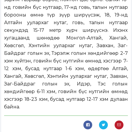
нд говийн бүс нутгаар, 17-нд говь, талын нутгаар
борооны өмнө түр зүүр ширүүсэж, 18, 19-нд
Алтайн уулархаг нутаг, говь, талын нутгаар
секундэд 15-17 метр хүрч ширүүснэ. Ихэнх
хугацаанд шөнөдөө Монгол-Алтай, Хангай,
Хөвсгөл, Хэнтийн уулархаг нутаг, Завхан, Заг-
Байдраг голын эх, Тэрэлж голын хөндийгөөр 2-7
хэм хүйтэн, говийн бүс нутгийн өмнөд хэсгээр 7-
12 хэм, бусад нутгаар 1-6 хэм, өдөртөө Алтай,
Хангай, Хөвсгөл, Хэнтийн уулархаг нутаг, Завхан,
Заг-Байдраг голын эх, Идэр, Тэс голын
хөндийгөөр 6-11 хэм, говийн бүс нутгийн өмнөд
хэсгээр 18-23 хэм, бусад нутгаар 12-17 хэм дулаан
байна.