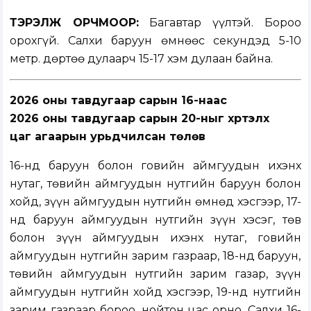
ТЭРЭЛЖ ОРЧМООР:
Багавтар үүлтэй. Бороо
орохгүй. Салхи баруун өмнөөс секундэд 5-10
метр. Өдөртөө дулаарч 15-17 хэм дулаан байна.
2026 оны тавдугаар сарын 16-наас
2026 оны тавдугаар сарын 20-ныг хүртэлх
цаг агаарын урьдчилсан төлөв
16-нд баруун болон говийн аймгуудын ихэнх
нутаг, төвийн аймгуудын нутгийн баруун болон
хойд, зүүн аймгуудын нутгийн өмнөд хэсгээр, 17-
нд баруун аймгуудын нутгийн зүүн хэсэг, төв
болон зүүн аймгуудын ихэнх нутаг, говийн
аймгуудын нутгийн зарим газраар, 18-нд баруун,
төвийн аймгуудын нутгийн зарим газар, зүүн
аймгуудын нутгийн хойд хэсгээр, 19-нд нутгийн
зарим газраар бороо, нойтон цас орно. Салхи 16-