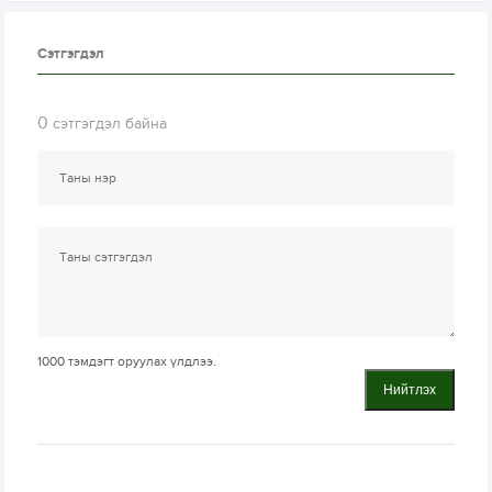
Сэтгэгдэл
0
сэтгэгдэл байна
1000
тэмдэгт оруулах үлдлээ.
Нийтлэх