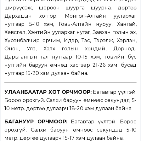
ширүүсэж, шороон шуурга шуурна. Өдөртөө
Дархадын хотгор, Монгол-Алтайн уулархаг
нутгаар 5-10 хэм, Говь-Алтайн нуруу, Хангай,
Хөвсгөл, Хэнтийн уулархаг нутаг, Завхан голын эх,
Хүрэнбэлчир орчим, Идэр, Тэс, Тэрэлж, Хэрлэн,
Онон, Улз, Халх голын хөндий, Дорнод-
Дарьгангын тал нутгаар 10-15 хэм, говийн бүс
нутгийн баруун өмнөд хэсгээр 21-26 хэм, бусад
нутгаар 15-20 хэм дулаан байна.
УЛААНБААТАР ХОТ ОРЧМООР:
Багавтар үүлтэй.
Бороо орохгүй. Салхи баруун өмнөөс секундэд 5-
10 метр. Өдөртөө дулаарч 18-20 хэм дулаан байна.
БАГАНУУР ОРЧМООР:
Багавтар үүлтэй. Бороо
орохгүй. Салхи баруун өмнөөс секундэд 5-10
метр. Өдөртөө дулаарч 15-17 хэм дулаан байна.