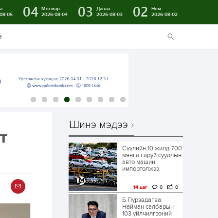
04
03
02
а
Мягмар
Даваа
Ням
08-05
2026-08-04
2026-08-03
2026-08-02
э
Шинэ мэдээ
т
Сүүлийн 10 жилд 700
мянга гаруй суудлын
авто машин
импортолжээ
14 цаг
0
0
Б.Пүрэвдагва:
Найман салбарын
103 үйлчилгээний