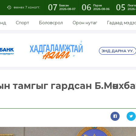
07
06
05
Баасан
Пүрэв
Лхагв
өмнөх 7 хоногт:
2026-08-07
2026-08-06
2026-
энд
Спорт
Боловсрол
Орон нутаг
Гадаад мэдэ
н тамгыг гардсан Б.Мөнхба