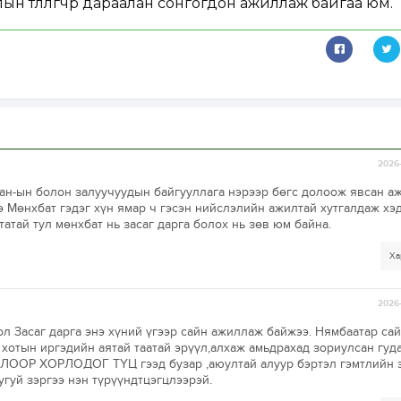
ын төлөөлөгчөөр дараалан сонгогдон ажиллаж байгаа юм.
2026-
ман-ын болон залуучуудын байгууллага нэрээр бөгс долоож явсан а
нэ Мөнхбат гэдэг хүн ямар ч гэсэн нийслэлийн ажилтай хутгалдаж хэ
атай тул мөнхбат нь засаг дарга болох нь зөв юм байна.
Ха
2026-
л Засаг дарга энэ хүний үгээр сайн ажиллаж байжээ. Нямбаатар са
 хотын иргэдийн аятай таатай эрүүл,алхаж амьдрахад зориулсан гуд
ОР ХОРЛОДОГ ТҮЦ гээд бузар ,аюултай алуур бэртэл гэмтлийн 
гуй зэргээ нэн түрүүндтцэгцлээрэй.