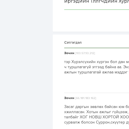
иргэдийн Төлөөлөгчдийн Хурл
Сэтгэгдэл
Зочин
[103.57.93.212]
тэр Хүрэлсүхийн хүргэн бол дан 
ч туршлагагүй этгээд байна аа. Э
ажлын туршлагатай ажлаа мэддэг т
Зочин
[66.181.183.162]
Засаг даргын зөвлөх байсан юм бо
хжилласан. Хотын ажлыг гүйцээж,
талбайг ХОГ НОВШ ХОРТОЙ ХООЛО
сурвалж болсон Суррон,скүүтeр ду