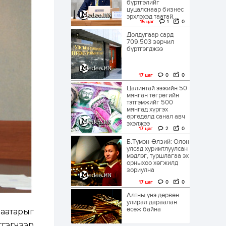
бүртгэлийг
цуцалснаар бизнес
эрхлэхэд таатай...
15 цаг
1
0
Долдугаар сард
709.503 зөрчил
бүртгэгджээ
17 цаг
0
0
Цалинтай ээжийн 50
мянган төгрөгийн
тэтгэмжийг 500
мянгад хүргэх
өргөдөлд санал авч
эхэлжээ
17 цаг
2
0
Б.Түмэн-Өлзий: Олон
улсад хуримтлуулсан
мэдлэг, туршлагаа эх
орныхоо хөгжилд
зориулна
17 цаг
0
0
Алтны үнэ дөрвөн
улирал дараалан
өсөж байна
аатарыг
гэгчээр