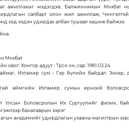
бат ажиллахыг мэдэгдэв. Балжиннямын Мөнхбат нь
дирдлагын салбарт олон жил ажиллаж, Чингэлтэй
нд хэд хэдэн удирдах албан тушаал хашиж байжээ.
йна.
н Мөнхбат
йн овог: Хонгор адуут • Төрсөн он, сар: 1981.03.24
й аймаг, Ихтамир сум • Гэр бүлийн байдал: Эхнэр, д
нгай аймгийн Ихтамир сумын ерөнхий боловср
л Улсын Боловсролын Их Сургуулийг физик, бай
гэжлээр бакалаврын зэрэг
агын академийг удирдлагын ухааны магистрын зэр