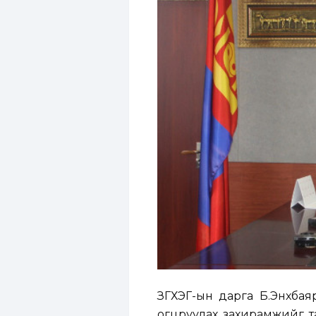
ЗГХЭГ-ын дарга Б.Энхбая
огцруулах захирамжийг т