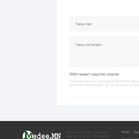
1000
тэмдэгт оруулах үлдлээ.
Уншигчдын бичсэн сэтгэгдэлд Medee.MN хариуц
хэллэгийг хязгаарласан тул Та сэтгэгдэл бичих
Зохиогчийн эрх хуулиар
Нүүр
Ху
хамгаалагдсан.
Мэдээлэл
Бидний тух