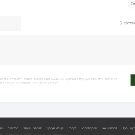
Ха
2
сэтгэ
лага хүлээхгүй болно. Манай сайт ХХЗХ-ны журмын дагуу зүй зохисгүй зарим үг,
дээ бусдын эрх ашгийг хүндэтгэн үзнэ үү.
уль
Улстөр
Эдийн засаг
Эрүүл мэнд
Спорт
Боловсрол
Технологи
Орон нут
ай
Сурталчилгаа байршуулах
Холбоо барих