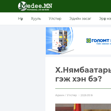
Нүүр
Хууль
Улстөр
Эдийн засаг
Эрүүл м
Х.Нямбаатары
гэж хэн бэ?
Aдмин / Улстөр
2026.05.19