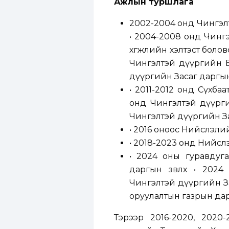
Ажлын туршлага
2002-2004 онд Чингэл
• 2004-2008 онд Чинг
хөгжлийн хэлтэст боло
Чингэлтэй дүүргийн Б
дүүргийн Засаг даргы
• 2011-2012 онд Сүхба
онд Чингэлтэй дүүрги
Чингэлтэй дүүргийн З
• 2016 оноос Нийслэлийн
• 2018-2023 онд Нийслэ
• 2024 оны гуравдуг
даргын зөвлөх • 202
Чингэлтэй дүүргийн Зас
оруулалтын газрын да
Тэрээр 2016-2020, 202