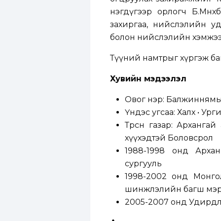
нэгдүгээр орлогч Б.Мөнх
захиргаа, нийслэлийн у
болон нийслэлийн хэмжээ
Түүний намтрыг хүргэж ба
Хувийн мэдээлэл
Овог нэр: Балжиннямы
Үндэс угсаа: Халх • Урги
Төрсөн газар: Арханга
хүүхэдтэй Боловсрол
1988-1998 онд Арха
сургууль
1998-2002 онд Монго
шинжлэлийн багш мэр
2005-2007 онд Удирдл