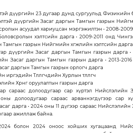
тэй дүүргийн 23 дугаар дунд сургуульд Физикийн 
элтэй дүүргийн Засаг даргын Тамгын газрын Нийг
всролын асуудал хариуцсан мэргэжилтэн • 2008-200
оловсролын хэлтсийн дарга • 2009-2011 онд Чингэ
н Тамгын газрын Нийгмийн хөгжлийн хэлтсийн дарга
атар дүүргийн Засаг даргын Тамгын газрын дарга •
йн Засаг даргын Тамгын газрын дарга • 2013-2016
асаг даргын Тамгын газрын орлогч дарга
 иргэдийн Төлөөлөгчдийн Хурлын төлөөлөгч
лийн Хөрөнгө оруулалтын газрын дарга
аар сараас долоодугаар сар хүртэл Нийслэлийн З
4 оны долоодугаар сараас арваннэгдүгээр сар хү
аг дарга • 2024 оны 11 дүгээр сараас Нийслэлийн Хө
ргаар ажиллаж байна.
0-2024 болон 2024 оноос хойших хугацаанд Ний