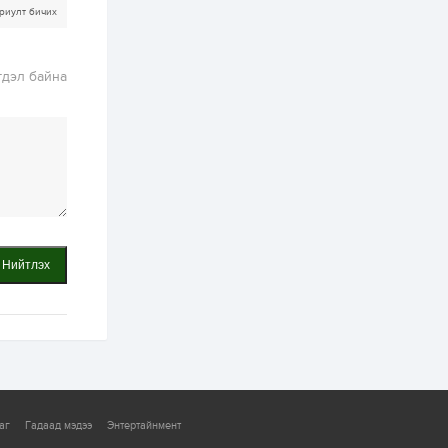
ААН-үүдийн дансыг
риулт бичих
битүүмжлэхгүй
1 өдөр
1
0
гдэл байна
Нөөцийн махны
худалдаа,
борлуулалтыг
нээлттэй ил тод
болгоно
2 өдөр
0
0
ЗГ: Автобензин,
дизель түлшний
онцгой албан
татварыг тэглэлээ
Нийтлэх
2 өдөр
3
0
З.Мэндсайхан:
Хүнсний нөөцийг
бэлтгэх агуулах,
зоорь бэлтгэх ААН-
үүдэд хөнгөлөлттэй
зээл олгоно
2 өдөр
2
0
Европ дахь
монголчуудын
соёлын наадам
аг
Гадаад мэдээ
Энтертайнмент
боллоо