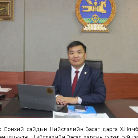
р Ерөнхий сайдын Нийслэлийн Засаг дарга Х.Нямб
анилцуулж, Нийслэлийн Засаг даргын үүрэг гүйцэт