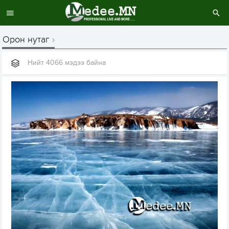
Орон нутаг
Нийт 4066 мэдээ байна