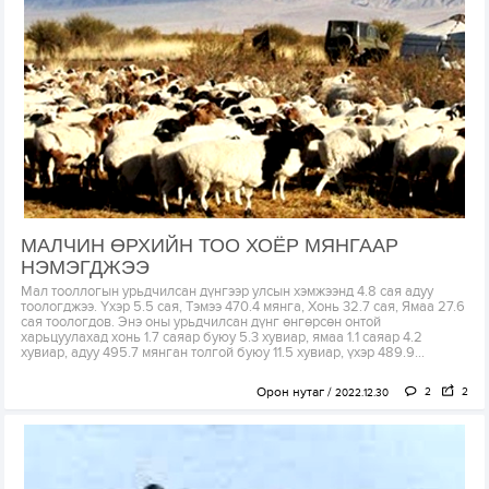
МАЛЧИН ӨРХИЙН ТОО ХОЁР МЯНГААР
НЭМЭГДЖЭЭ
Мал тооллогын урьдчилсан дүнгээр улсын хэмжээнд 4.8 сая адуу
тоологджээ. Үхэр 5.5 сая, Тэмээ 470.4 мянга, Хонь 32.7 сая, Ямаа 27.6
сая тоологдов. Энэ оны урьдчилсан дүнг өнгөрсөн онтой
харьцуулахад хонь 1.7 саяар буюу 5.3 хувиар, ямаа 1.1 саяар 4.2
хувиар, адуу 495.7 мянган толгой буюу 11.5 хувиар, үхэр 489.9...
Орон нутаг
2
2
2022.12.30