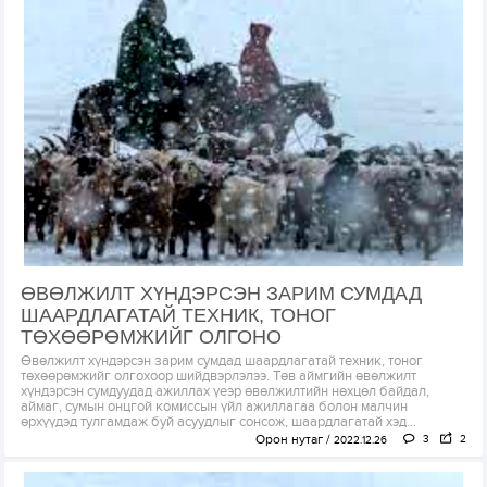
ӨВӨЛЖИЛТ ХҮНДЭРСЭН ЗАРИМ СУМДАД
ШААРДЛАГАТАЙ ТЕХНИК, ТОНОГ
ТӨХӨӨРӨМЖИЙГ ОЛГОНО
Өвөлжилт хүндэрсэн зарим сумдад шаардлагатай техник, тоног
төхөөрөмжийг олгохоор шийдвэрлэлээ. Төв аймгийн өвөлжилт
хүндэрсэн сумдуудад ажиллах үеэр өвөлжилтийн нөхцөл байдал,
аймаг, сумын онцгой комиссын үйл ажиллагаа болон малчин
өрхүүдэд тулгамдаж буй асуудлыг сонсож, шаардлагатай хэд...
Орон нутаг
3
2
2022.12.26