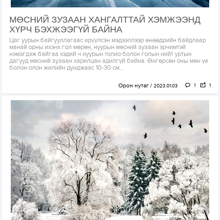
МӨСНИЙ ЗУЗААН ХАНГАЛТТАЙ ХЭМЖЭЭНД
ХҮРЧ БЭХЖЭЭГҮЙ БАЙНА
Цаг уурын байгууллагаас ирүүлсэн мэдээллээр өнөөдрийн байдлаар
манай орны ихэнх гол мөрөн, нуурын мөсний зузаан эрчимтэй
нэмэгдэж байгаа хэдий ч нуурын толио болон голын нийт уртын
дагууд мөсний зузаан харилцан адилгүй байна. Өнгөрсөн оны мөн үе
болон олон жилийн дунджаас 10-30 см...
Орон нутаг
1
1
2023.01.03