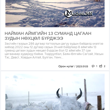
НАЙМАН АЙМГИЙН 13 СУМАНД ЦАГААН
ЗУДЫН НӨХЦӨЛ БҮРДЖЭЭ
Засгийн газрын 286 дугаар тогтоолын дагуу зудын байдалд үнэлгээ
хийхэд 2022 оны 12 дугаар сарын 31-ний байдлаар 8 аймгийн 13
суманд цагаан зудын нөхцөл бүрдсэн бол 12 аймгийн 37 сум
цагаанаар зудархуу байна. Тодруулбал, Баян-Өлгийн Сагсай, Увсын
Тэс, Давст, Ховдын Алтай, Булган, Үенч...
Орон нутаг
1
2
2023.01.03