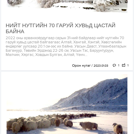
НИЙТ НУТГИЙН 70 ГАРУЙ ХУВЬД ЦАСТАЙ
БАЙНА
2022 оны арванхоёрдугаар сарын 31-ний байдлаар нийт нутгийн 70
гаруй хувьд цастай байгаагаас Алтай, Хангай, Хэнтэй, Хөвсгөлийн
өндөрлөг уулсаар 20.1 см-ээс их байна. Увсын Давст, Улаанбаатарын
Багануур, Төвийн Эрдэнэд 22-26 см, Увсын Тэс, Баруунтуруун,
Малчин, Хяргас, Ховдын Булган, Алтай, Үенч...
Орон нутаг
1
1
2023.01.03