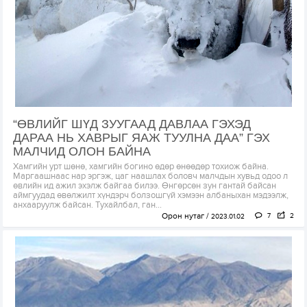
“ӨВЛИЙГ ШҮД ЗУУГААД ДАВЛАА ГЭХЭД
ДАРАА НЬ ХАВРЫГ ЯАЖ ТУУЛНА ДАА” ГЭХ
МАЛЧИД ОЛОН БАЙНА
Хамгийн урт шөнө, хамгийн богино өдөр өнөөдөр тохиож байна.
Маргаашнаас нар эргэж, цаг наашлах боловч малчдын хувьд одоо л
өвлийн ид ажил эхэлж байгаа билээ. Өнгөрсөн зун гантай байсан
аймгуудад өвөлжилт хүндэрч болзошгүй хэмээн албаныхан мэдээлж,
анхааруулж байсан. Тухайлбал, ган...
Орон нутаг
7
2
2023.01.02