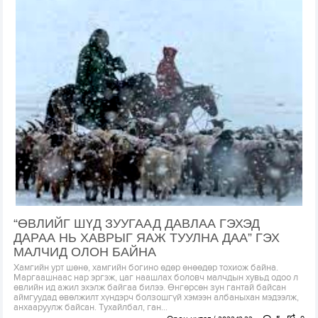
“ӨВЛИЙГ ШҮД ЗУУГААД ДАВЛАА ГЭХЭД
ДАРАА НЬ ХАВРЫГ ЯАЖ ТУУЛНА ДАА” ГЭХ
МАЛЧИД ОЛОН БАЙНА
Хамгийн урт шөнө, хамгийн богино өдөр өнөөдөр тохиож байна.
Маргаашнаас нар эргэж, цаг наашлах боловч малчдын хувьд одоо л
өвлийн ид ажил эхэлж байгаа билээ. Өнгөрсөн зун гантай байсан
аймгуудад өвөлжилт хүндэрч болзошгүй хэмээн албаныхан мэдээлж,
анхааруулж байсан. Тухайлбал, ган...