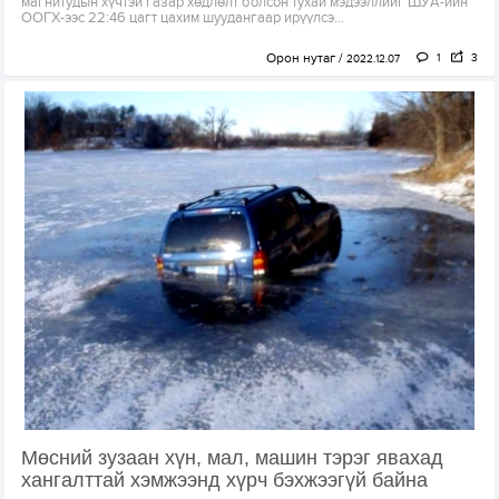
магнитудын хүчтэй газар хөдлөлт болсон тухай мэдээллийг ШУА-ийн
ООГХ-ээс 22:46 цагт цахим шуудангаар ирүүлсэ...
Орон нутаг
1
3
2022.12.07
Мөсний зузаан хүн, мал, машин тэрэг явахад
хангалттай хэмжээнд хүрч бэхжээгүй байна