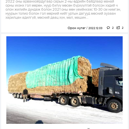
2022 оны арванхоёрдугаар сарын 2-ны өдрийн байдлаар манай
орны ихэнх гол мөрөн, нуур битүү мөсөн бүрхүүлтэй болсон хэдий ч
олон жилийн дундаж болон 2021 оны мөн үеийнхээс 10-30 см нимгэн,
нуурын толио болон гол мөрний нийт уртын дагууд мөсний зузаан
харилцан адилгүй, мөсний даац хүн, мал, машин...
Орон нутаг
2
2
2022.12.03