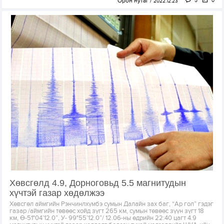
Орон нутаг
5
0
2022.12.23
Хөвсгөлд 4.9, Дорноговьд 5.5 магнитудын
хүчтэй газар хөдөлжээ
Хөвсгөл аймгийн Рэнчинлхүмбэ сумын Далайн зах баг, “Ар гол” гэдэг
газар /аймгийн төвөөс хойд зүгт 265 км, сумын төвөөс зүүн зүгт 18
км, Ө-51°04’12.0”, У- 99°55’12.0”/ 12.06-ны өдрийн 22:40 цагт 4.9