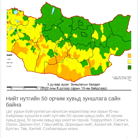
Нийт нутгийн 50 орчим хувьд зуншлага сайн
байна
Цаг уурын байгууллагын ирүүлсэн мэдээллээр энэ сарын 10-ны
байдлаар зуншлага нийт нутгийн 50 орчим хувьд сайн, 40 орчим
хувьд дунд, 10 орчим хувьд муу үнэлгээ гарчээ. Тодруулбал, Сэлэнгэ,
Орхон, Дархан-Уул, Говьсүмбэр, Дорнодын нийт, Архангай, Хөвсгөл,
Булган, Төв, Хэнтий, Сүхбаатарын ихэнх...