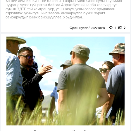
Хэнтий аймгийн Онцгой байдлын газрын Баян-Овоо сумын Гүрмийн
нууранд үүрэг гүйцэтгэж байгаа Аврах бүлгийн алба хаагчид тус
сумын ЗДТГ-тай хамтран үер, усны аюул, усны ослоос урьдчилан
сэргийлэх, усны түвшинг заасан анхааруулга бүхий зурагт
самбаруудыг хийж байршууллаа. Урьдчилан...
Орон нутаг
1
9
2022.08.16