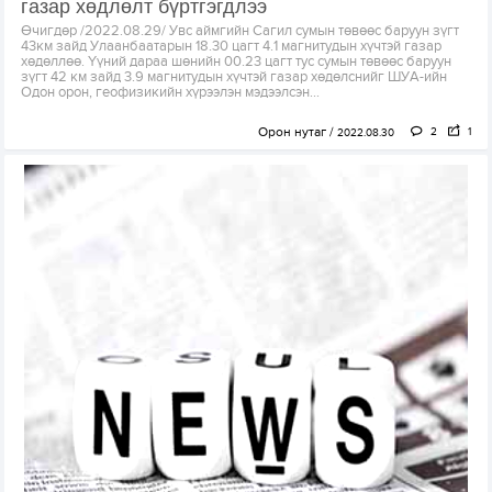
газар хөдлөлт бүртгэгдлээ
Өчигдөр /2022.08.29/ Увс аймгийн Сагил сумын төвөөс баруун зүгт
43км зайд Улаанбаатарын 18.30 цагт 4.1 магнитудын хүчтэй газар
хөдөллөө. Үүний дараа шөнийн 00.23 цагт тус сумын төвөөс баруун
зүгт 42 км зайд 3.9 магнитудын хүчтэй газар хөдөлснийг ШУА-ийн
Одон орон, геофизикийн хүрээлэн мэдээлсэн...
Орон нутаг
2
1
2022.08.30