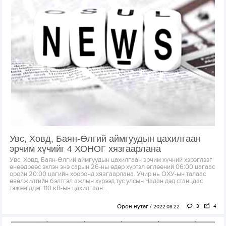
Увс, Ховд, Баян-Өлгий аймгуудын цахилгаан
эрчим хүчийг 4 ХОНОГ хязгаарлана
Увс, Ховд, Баян-Өлгий аймгуудын цахилгаан эрчим хүчний хэрэглээг
өнөөдрөөс эхлэн энэ сарын 26-ны өдөр хүртэл өглөөний 06:00 цагаас
оройн 20:00 цагийн хооронд хязгаарлана. Учир нь ОХУ-ын талаас
өвөлжилтийн бэлтгэл ажлын хүрээд тус улсын Чадан дэд станцаас
тэжээгддэг 110 кВ-ын цахилгаан...
Орон нутаг
3
4
2022.08.22