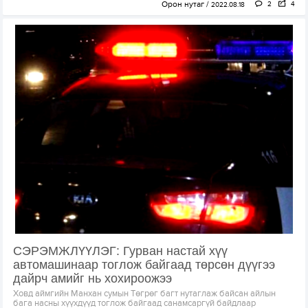
Орон нутаг
2
4
2022.08.18
СЭРЭМЖЛҮҮЛЭГ: Гурван настай хүү
автомашинаар тоглож байгаад төрсөн дүүгээ
дайрч амийг нь хохироожээ
Ховд аймгийн Манхан сумын Төгрөг багт нутаглаж байсан айлын
бага насны хүүхдүүд тоглож байгаад санамсаргүй байдлаар