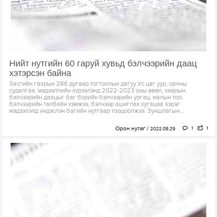
Нийт нутгийн 60 гаруй хувьд бэлчээрийн даац
хэтэрсэн байна
Засгийн газрын 286 дугаар тогтоолын дагуу Ус цаг уур, орчны
судалгаа, мэдээллийн хүрээлэнд 2022-2023 оны өвөл, хаврын
бэлчээрийн даацыг баг бүрийн бэлчээрийн ургац, малын тоо,
бэлчээрийн талбайн хэмжээ, бэлчээр ашиглах хугацаа зэрэг
мэдээлэлд үндэслэн багийн нутгаар тооцоолжээ. Зуншлагын...
Орон нутаг
1
1
2022.08.29