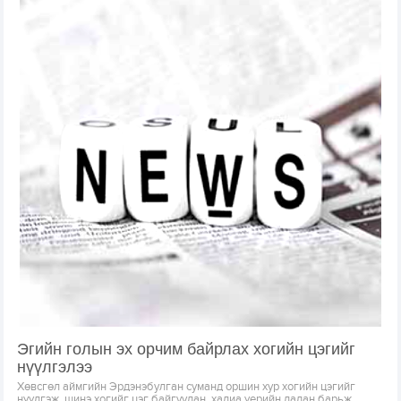
Эгийн голын эх орчим байрлах хогийн цэгийг
нүүлгэлээ
Хөвсгөл аймгийн Эрдэнэбулган суманд оршин хур хогийн цэгийг
нүүлгэж, шинэ хогийг цэг байгуулан, халиа үерийн далан барьж