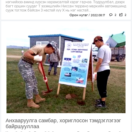
нэгнийхээ аминд хүрсэн харамсалтай хэрэг гарчээ. Тодруулбал, дээрх
багт оршин суудаг Т эзэмшлийн Ниссан террано маркийн автомашинд
сууж тоглож байсан 3 настай хүү Х нь нэг настай...
Орон нутаг
2
2
2022.08.17
Анхааруулга самбар, хориглосон тэмдэглэгээг
байршууллаа