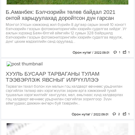
Б.Аманбек: Бэлчээрийн төлөв байдал 2021
онтой харьцуулахад доройтсон дүн гарсан
Монгол Улсын хэмжээнд жил бүрийн 8 дугаар сарын эхний 10 хоногт
бэлчээрийн газрын фотомониторингийн хээрийн судалгаа хийдэг. Уг
ажлын хүрээнд Баян-Өлгий аймгийн 12 сумын 328 байршилд
бэлчээрийн газрын фотомониторингийн хээрийн судалгаа явуулж,
дүнг цахим мэдээллийн санд оруулаад...
Орон нутаг
1
1
2022.09.01
ХУУЛЬ БУСААР ТАРВАГАНЫ ТУЛАМ
ТЭЭВЭРЛЭЖ ЯВСНЫГ ИЛРҮҮЛЛЭЭ
Тарваган тахал болон хүн малын гоц халдварт өвчнөөс урьдчилан
сэргийлэх талаар авч хэрэгжүүлэх зарим арга хэмжээний тухай
тушаалын хэрэгжилтийг хангуулах, мал, амьтнаас хүнд халдварлах
гоц халдварт өвчнөөс урьдчилан сэргийлэх зорилгоор Зүүн
аймгуудаас дамжин өнгөрч буй тээврийн...
Орон нутаг
2
1
2022.09.01