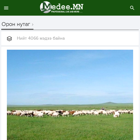
Орон нутаг
Нийт 4066 мэдээ байна