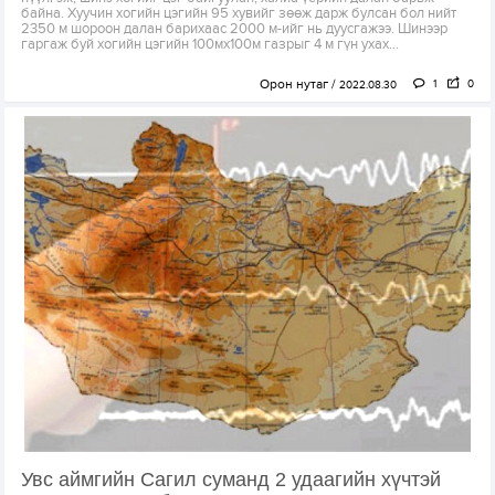
байна. Хуучин хогийн цэгийн 95 хувийг зөөж дарж булсан бол нийт
2350 м шороон далан барихаас 2000 м-ийг нь дуусгажээ. Шинээр
гаргаж буй хогийн цэгийн 100мх100м газрыг 4 м гүн ухах...
Орон нутаг
1
0
2022.08.30
Увс аймгийн Сагил суманд 2 удаагийн хүчтэй