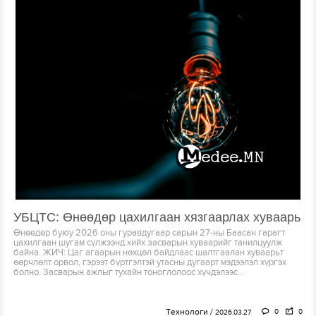
УБЦТС: Өнөөдөр цахилгаан хязгаарлах хуваарь
Өнөөдөр буюу 2026 оны гуравдугаар сарын 27-ны Баасан гарагт
цахилгаан шугам сүлжээнд хийх засварын хуваарийг танилцуулж
байна. ЖИЧ: Цаг агаарын нөхцөл байдлаас шалтгаалан хуваарьт
өөрчлөлт орвол, гэрээт бүртгэлтэй утасны дугаарт мэдээлэл хүргэх
болно. Засварын ажлыг тухайн тоноглолоос хүчдэлээс...
Технологи
0
0
2026.03.27