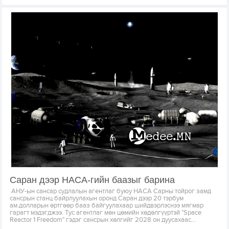
Саран дээр НАСА-гийн баазыг барина
АНУ-ын сансар судлалын агентлаг буюу НАСА Сарны тойрог замд
сансрын станц байрлуулахын оронд Саран дээр 20 тэрбум
ам.долларын өртгөөр бааз байгуулахаар шийдвэрлэснээ мягмар
гарагт мэдэгджээ. Тус агентлаг мөн цөмийн хөдөлгүүртэй "Space
Reactor 1 Freedom" гэдэг сансрын хөлгийг 2028 он дуусахаас...