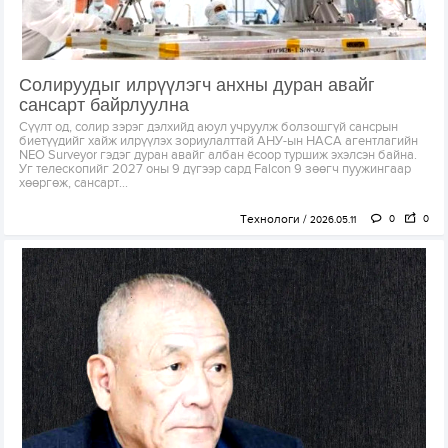
Солируудыг илрүүлэгч анхны дуран авайг
сансарт байрлуулна
Сүүлт од, солир зэрэг дэлхийд аюул учруулж болзошгүй сансрын
биетүүдийг хайж илрүүлэх зориулалттай АНУ-ын НАСА агентлагийн
NEO Surveyor гэдэг дуран авайг албан ёсоор туршиж эхэлсэн байна.
Уг телескопийг 2027 оны 9 дүгээр сард Falcon 9 зөөгч пуужингаар
хөөргөж, сансарт...
Технологи
0
0
2026.05.11