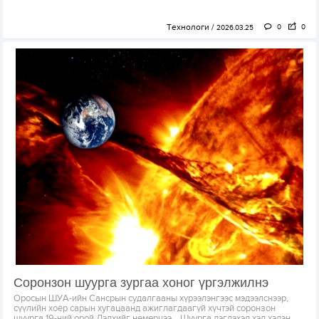
Технологи
0
0
2026.03.25
Соронзон шуурга зургаа хоног үргэлжилнэ
Оросын ШУА-ийн Сансрын судалгааны хүрээлэнгээс мэдээлснээр,
сүүлийн хоёр сарын хугацаанд ажиглагдаагүй хүчтэй соронзон
шуурга 19-ний орой Дэлхийг нөмөрчээ. Шуурга дэгдэхэд хэд хэдэн