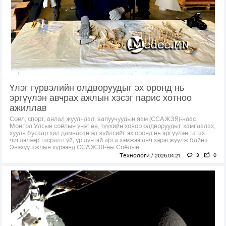
Үлэг гүрвэлийн олдворуудыг эх оронд нь
эргүүлэн авчрах ажлын хэсэг парис хотноо
ажиллав
Соёл, спорт, аялал жуулчлал, залуучуудын яам (ССАЖЗЯ)-наас
Монгол Улсын соёлын үнэт өв, түүхийн ховор олдворуудыг хамгаалах,
хууль бусаар хил дамнасан эд зүйлсийг эх оронд нь эргүүлэн татах
чиглэлээр тасралтгүй, үр дүнтэй арга хэмжээ авч хэрэгжүүлж байна.
Энэхүү ажлын хүрээнд ССАЖЗЯ-ны Соёлын...
Технологи
3
0
2026.04.21