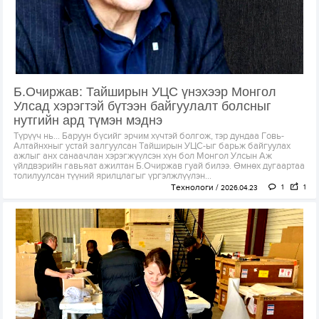
Б.Очиржав: Тайширын УЦС үнэхээр Монгол
Улсад хэрэгтэй бүтээн байгуулалт болсныг
нутгийн ард түмэн мэднэ
Түрүүч нь... Баруун бүсийг эрчим хүчтэй болгож, тэр дундаа Говь-
Алтайнхныг устай залгуулсан Тайширын УЦС-ыг барьж байгуулах
ажлыг анх санаачлан хэрэгжүүлсэн хүн бол Монгол Улсын Аж
үйлдвэрийн гавьяат ажилтан Б.Очиржав гуай билээ. Өмнөх дугаартаа
толилуулсан түүний ярилцлагыг үргэлжлүүлэн...
Технологи
1
1
2026.04.23