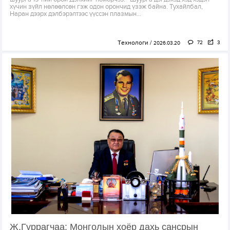
хүчин зүйл нөлөөлсөн гэж одон орончид үзэж байна. Тухайлбал,
Наран дээрх дэлбэрэлтээс үүссэн плазмын...
Технологи
72
3
2026.03.20
Ж.Гүррагчаа: Монголын хоёр дахь сансрын