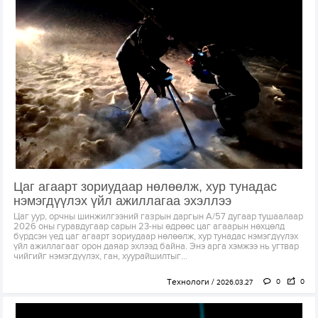
Цаг агаарт зориудаар нөлөөлж, хур тунадас
нэмэгдүүлэх үйл ажиллагаа эхэллээ
Цаг уур, орчны шинжилгээний газрын даргын А/57 дугаар тушаалаар
2026 оны гуравдугаар сарын 23-ны өдрөөс цаг агаарын нөхцөлд
бүрдсэн үед цаг агаарт зориудаар нөлөөлж, хур тунадас нэмэгдүүлэх
үйл ажиллагааг орон даяар эхлээд байна. Энэ арга хэмжээ нь угтвар
чийгийг нэмэгдүүлэх, ган, хуурайшилтыг...
Технологи
0
0
2026.03.27