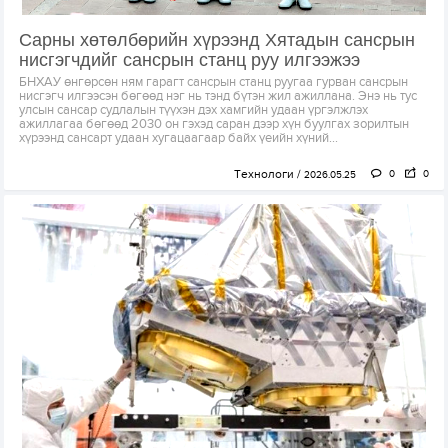
Сарны хөтөлбөрийн хүрээнд Хятадын сансрын
нисгэгчдийг сансрын станц руу илгээжээ
БНХАУ өнгөрсөн ням гарагт сансрын станц руугаа гурван сансрын
нисгэгч илгээсэн бөгөөд нэг нь тэнд бүтэн жил ажиллана. Энэ нь тус
улсын сансар судлалын түүхэн дэх хамгийн удаан үргэлжлэх
ажиллагаа бөгөөд 2030 он гэхэд саран дээр хүн буулгах зорилтын
хүрээнд сансарт удаан хугацаагаар байх үеийн хүний...
Технологи
0
0
2026.05.25