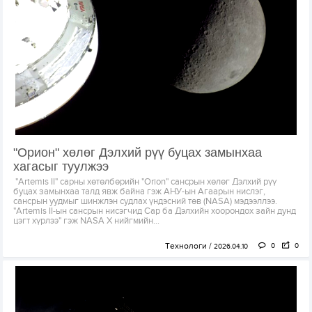
"Орион" хөлөг Дэлхий рүү буцах замынхаа
хагасыг туулжээ
"Artemis II" сарны хөтөлбөрийн "Orion" сансрын хөлөг Дэлхий рүү
буцах замынхаа талд явж байна гэж АНУ-ын Агаарын нислэг,
сансрын уудмыг шинжлэн судлах үндэсний төв (NASA) мэдээллээ.
"Artemis II-ын сансрын нисэгчид Сар ба Дэлхийн хоорондох зайн дунд
цэгт хүрлээ" гэж NASA X нийгмийн...
Технологи
0
0
2026.04.10